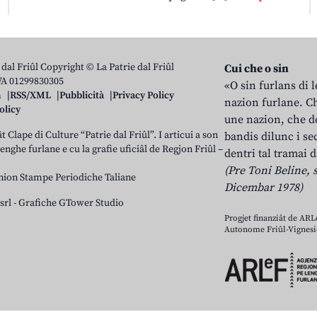
 dal Friûl Copyright © La Patrie dal Friûl
Cui che o sin
IVA 01299830305
«O sin furlans di 
n
RSS/XML
Pubblicità
Privacy Policy
nazion furlane. Ch
olicy
une nazion, che do
t Clape di Culture “Patrie dal Friûl”. I articui a son
bandis dilunc i se
 lenghe furlane e cu la grafie uficiâl de Regjon Friûl –
dentri tal tramai d
(Pre Toni Beline, s
nion Stampe Periodiche Taliane
Dicembar 1978)
srl
-
Grafiche GTower Studio
Progjet finanziât de AR
Autonome Friûl-Vignesie