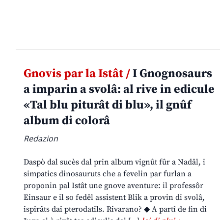
Gnovis par la Istât /
I Gnognosaurs
a imparin a svolâ: al rive in edicule
«Tal blu piturât di blu», il gnûf
album di colorâ
Redazion
Daspò dal sucès dal prin album vignût fûr a Nadâl, i
simpatics dinosauruts che a fevelin par furlan a
proponin pal Istât une gnove aventure: il professôr
Einsaur e il so fedêl assistent Blik a provin di svolâ,
ispirâts dai pterodatils. Rivarano? ◆ A partî de fin di