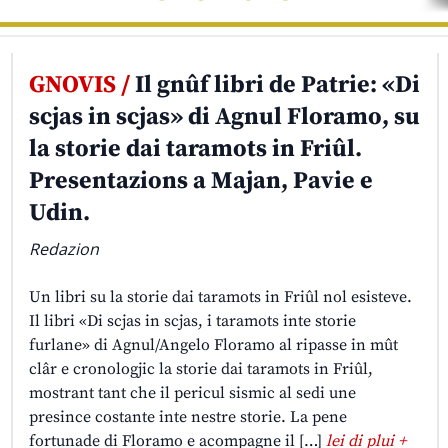
GNOVIS /
Il gnûf libri de Patrie: «Di
scjas in scjas» di Agnul Floramo, su
la storie dai taramots in Friûl.
Presentazions a Majan, Pavie e
Udin.
Redazion
Un libri su la storie dai taramots in Friûl nol esisteve.
Il libri «Di scjas in scjas, i taramots inte storie
furlane» di Agnul/Angelo Floramo al ripasse in mût
clâr e cronologjic la storie dai taramots in Friûl,
mostrant tant che il pericul sismic al sedi une
presince costante inte nestre storie. La pene
fortunade di Floramo e acompagne il […]
lei di plui +