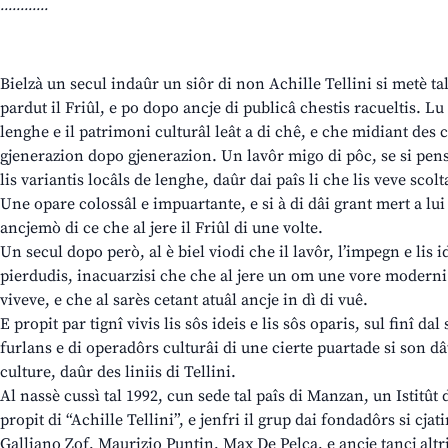
............
Bielzà un secul indaûr un siôr di non Achille Tellini si metè tal c
pardut il Friûl, e po dopo ancje di publicâ chestis racueltis. Lu 
lenghe e il patrimoni culturâl leât a di chê, e che midiant des 
gjenerazion dopo gjenerazion. Un lavôr migo di pôc, se si pen
lis variantis locâls de lenghe, daûr dai paîs li che lis veve scolt
Une opare colossâl e impuartante, e si à di dâi grant mert a lui 
ancjemò di ce che al jere il Friûl di une volte.
Un secul dopo però, al è biel viodi che il lavôr, l’impegn e lis i
pierdudis, inacuarzisi che che al jere un om une vore moderni 
viveve, e che al sarès cetant atuâl ancje in dì di vuê.
E propit par tignî vivis lis sôs ideis e lis sôs oparis, sul finî da
furlans e di operadôrs culturâi di une cierte puartade si son dâ
culture, daûr des liniis di Tellini.
Al nassè cussì tal 1992, cun sede tal paîs di Manzan, un Istitût 
propit di “Achille Tellini”, e jenfri il grup dai fondadôrs si cj
Galliano Zof, Maurizio Puntin, Max De Pelca, e ancje tancj altri