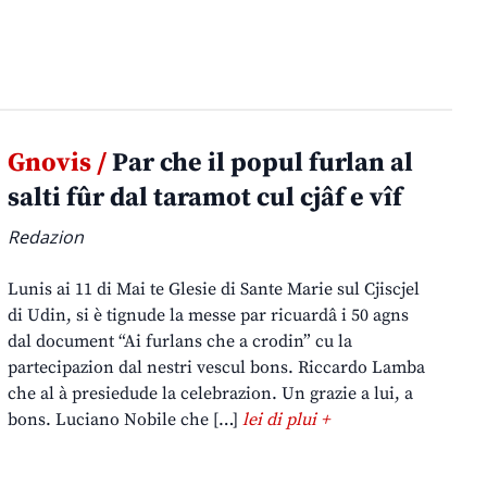
Gnovis /
Par che il popul furlan al
salti fûr dal taramot cul cjâf e vîf
Redazion
Lunis ai 11 di Mai te Glesie di Sante Marie sul Cjiscjel
di Udin, si è tignude la messe par ricuardâ i 50 agns
dal document “Ai furlans che a crodin” cu la
partecipazion dal nestri vescul bons. Riccardo Lamba
che al à presiedude la celebrazion. Un grazie a lui, a
bons. Luciano Nobile che […]
lei di plui +