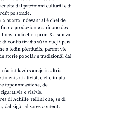
acuelte dal patrimoni culturâl e di
rdût pe strade.
ûr a puartâ indevant al è chel de
ae fin de produzion e sarà une des
volums, dulà che i prins 8 a son za
 di contis tiradis sù in ducj i paîs
che a ledin pierdudis, parant vie
 de storie popolâr e tradizionâl dal
a fasint lavôrs ancje in altris
timents di ativitât e che in plui
, de toponomastiche, de
figurativis e visivis.
rès di Achille Tellini che, se di
n, dal sigûr al sarès content.