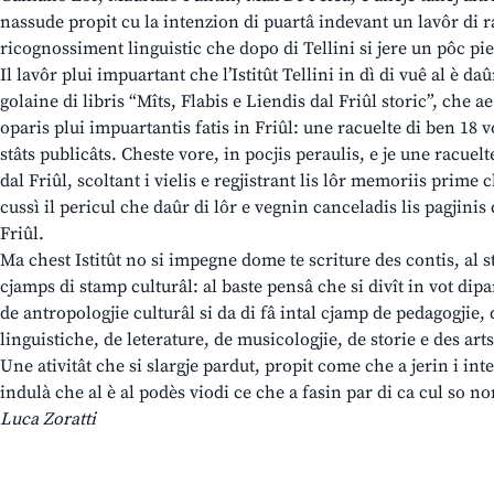
nassude propit cu la intenzion di puartâ indevant un lavôr di r
ricognossiment linguistic che dopo di Tellini si jere un pôc pie
Il lavôr plui impuartant che l’Istitût Tellini in dì di vuê al è da
golaine di libris “Mîts, Flabis e Liendis dal Friûl storic”, che 
oparis plui impuartantis fatis in Friûl: une racuelte di ben 18 
stâts publicâts. Cheste vore, in pocjis peraulis, e je une racuelte
dal Friûl, scoltant i vielis e regjistrant lis lôr memoriis prime 
cussì il pericul che daûr di lôr e vegnin canceladis lis pagjinis
Friûl.
Ma chest Istitût no si impegne dome te scriture des contis, al st
cjamps di stamp culturâl: al baste pensâ che si divît in vot dipar
de antropologjie culturâl si da di fâ intal cjamp de pedagogjie
linguistiche, de leterature, de musicologjie, de storie e des arts 
Une ativitât che si slargje pardut, propit come che a jerin i inte
indulà che al è al podès viodi ce che a fasin par di ca cul so no
Luca Zoratti