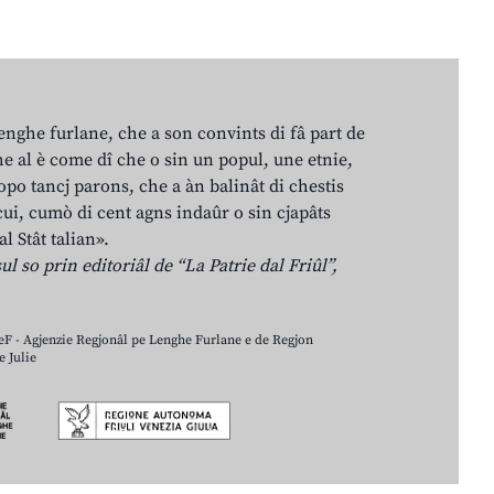
lenghe furlane, che a son convints di fâ part de
e al è come dî che o sin un popul, une etnie,
po tancj parons, che a àn balinât di chestis
cui, cumò di cent agns indaûr o sin cjapâts
al Stât talian».
ul so prin editoriâl de “La Patrie dal Friûl”,
LeF - Agjenzie Regjonâl pe Lenghe Furlane e de Regjon
 Julie