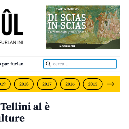
RLAN INDIPENDENT • INDEPENDENT FRIULIAN MONTHLY • 
Cerca:
 par furlan
019
2018
2017
2016
2015
2014
ellini al è
ulture