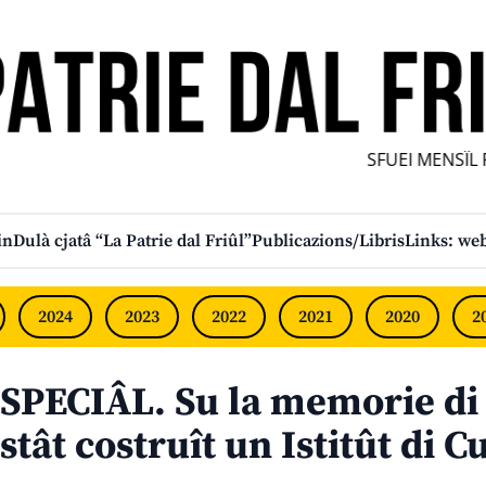
SFUEI MENSÎL FU
in
Dulà cjatâ “La Patrie dal Friûl”
Publicazions/Libris
Links: web
2024
2023
2022
2021
2020
2
SPECIÂL. Su la memorie di T
stât costruît un Istitût di C