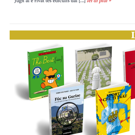
Jugn al è rivât tes ediculis dal […]
lei di plui +