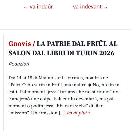
← va indaûr
va indevant →
Gnovis /
LA PATRIE DAL FRIÛL AL
SALON DAL LIBRI DI TURIN 2026
Redazion
Dai 14 ai 18 di Mai no steit a cirînus, noaltris de
“Patrie”: no sarin in Friûl, ma inaltrò.◆ No, no lìn in
esili. Pal moment, jessi “furlans che no si rindin” nol
è ancjemò une colpe. Salacor lu deventarà, ma pal
moment o podin jessi “libars di sielzi” di lâ in
“mission”. Une mission […]
lei di plui +