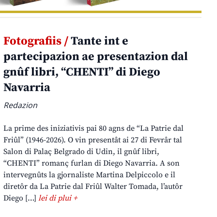
Fotografiis /
Tante int e
partecipazion ae presentazion dal
gnûf libri, “CHENTI” di Diego
Navarria
Redazion
La prime des iniziativis pai 80 agns de “La Patrie dal
Friûl” (1946-2026). O vin presentât ai 27 di Fevrâr tal
Salon di Palaç Belgrado di Udin, il gnûf libri,
“CHENTI” romanç furlan di Diego Navarria. A son
intervegnûts la gjornaliste Martina Delpiccolo e il
diretôr da La Patrie dal Friûl Walter Tomada, l’autôr
Diego […]
lei di plui +