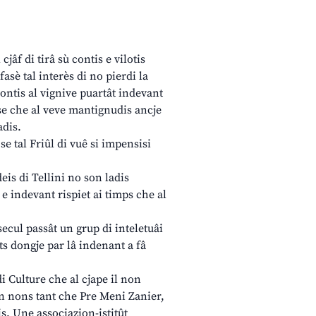
jâf di tirâ sù contis e vilotis
fasè tal interès di no pierdi la
contis al vignive puartât indevant
se che al veve mantignudis ancje
adis.
se tal Friûl di vuê si impensisi
deis di Tellini no son ladis
e indevant rispiet ai timps che al
l secul passât un grup di inteletuâi
ts dongje par lâ indenant a fâ
di Culture che al cjape il non
atin nons tant che Pre Meni Zanier,
s. Une associazion-istitût