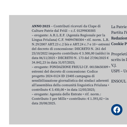
ANNO 2025
– Contributi ricevuti da Clape di
La Patrie
Culture Patrie dal Friûl – c.f. 01299830305
Partita 
– erogante: A.R.L.E.F. (Agenzia Regionale per la
Redazio
Lingua Friulana) C.F. 94094780304 • rif. norm. L.R.
Cookie P
N.29/2007 ART.23 c.2 bis e ART.24 c.7 e 10 • estremi
del decreto di concessione: DECRETO N. 261 del
25/10/2022 importo contributo € 3.500,00 (saldo) in
Proprietâ
data 06/11/2025 • DECRETO N. 173 del 27/06/2025 €
scrits in
34.842,23 in data 31/07/2025;
V.J.
– erogante: FONDAZIONE FRIULI CF. 00158650309 •
USPI – U
estremi del decreto di concessione: Codice
progetto 2024-0124 ID 23405 campagna di
sensibilizzazione giornalistica dei sindaci aderenti
ENSOUL 
all’assemblea della comunità linguistica Friulana •
contributo € 3.450,00 • in data 12/05/2025;
– erogante: Agenzia delle Entrate • rif. norm.:
Contributo 5 per Mille • contributo: € 1.593,02 • in
data 20/08/2025.