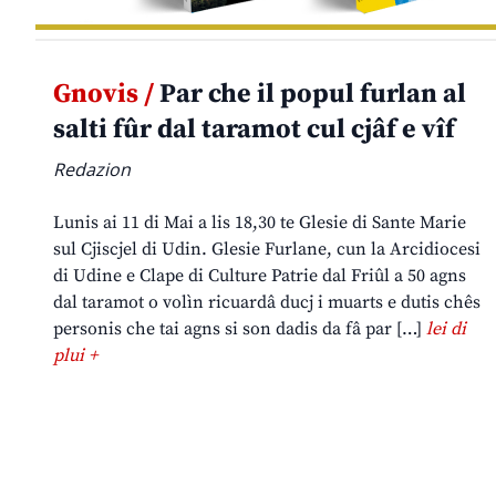
Gnovis /
Par che il popul furlan al
salti fûr dal taramot cul cjâf e vîf
Redazion
Lunis ai 11 di Mai a lis 18,30 te Glesie di Sante Marie
sul Cjiscjel di Udin. Glesie Furlane, cun la Arcidiocesi
di Udine e Clape di Culture Patrie dal Friûl a 50 agns
dal taramot o volìn ricuardâ ducj i muarts e dutis chês
personis che tai agns si son dadis da fâ par […]
lei di
plui +