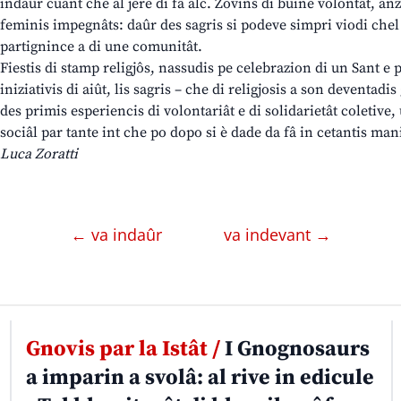
indaûr cuant che al jere di fâ alc. Zovins di buine volontât, a
feminis impegnâts: daûr des sagris si podeve simpri viodi chel c
partignince a di une comunitât.
Fiestis di stamp religjôs, nassudis pe celebrazion di un Sant e 
iniziativis di aiût, lis sagris – che di religjosis a son deventad
des primis esperiencis di volontariât e di solidarietât coletiv
sociâl par tante int che po dopo si è dade da fâ in cetantis man
Luca Zoratti
← va indaûr
va indevant →
Gnovis par la Istât /
I Gnognosaurs
a imparin a svolâ: al rive in edicule