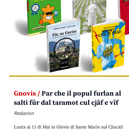
Gnovis /
Par che il popul furlan al
salti fûr dal taramot cul cjâf e vîf
Redazion
Lunis ai 11 di Mai te Glesie di Sante Marie sul Cjiscjel