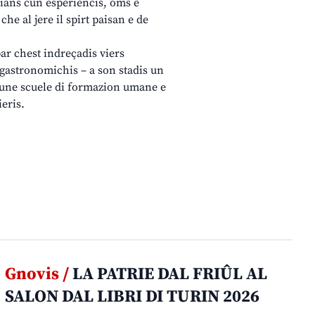
nzians cun esperiencis, oms e
he al jere il spirt paisan e de
par chest indreçadis viers
is gastronomichis – a son stadis un
e, une scuele di formazion umane e
ieris.
Gnovis /
LA PATRIE DAL FRIÛL AL
SALON DAL LIBRI DI TURIN 2026