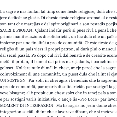
La sagre e nas lontan tal timp come fieste religjose, dulà che su
jere dedicât ae glesie. Di cheste fieste religjose aromai al è res
son tant che marcjâts e dal spirt origjinari a son restadis pocji
SACRI E PROFAN_ Cjalant indaûr però si pues rivâ a pensâ che l
primis manifestazions di solidarietât, un lûc dulà che un paîs s
insieme par une finalitât a pro de comunitât. Cheste fieste de 
religjôs di un paîs viers il propri patron, al durà plui o mancu
dal secul passât. Po dopo cul rivâ dal benstâ e de cressite econ
metût il profan, il bancut dai prins marcjadants, i barachins c
goloset. Nol jere nuie di mâl in chest, ancje parcè che la sag
coinvolziment di une comunitât, un puest dulà che la int si cja
UN SOSTEGN_ Par solit in chei agns i beneficis che la sagre-mar
a pro de comunitât, par oparis di solidarietât, par sostignî la gl
veve bisugne; al è propit cun chest spirt che in tancj paîs a so
e par sostignî variis iniziativis, o ancje lis «Pro Loco» par lav
MOMENT DI INTEGRAZION_ Ma lis sagris no jerin dome chest,
integrazion sociâl, di int che e lavorave dibant, che si meteve 