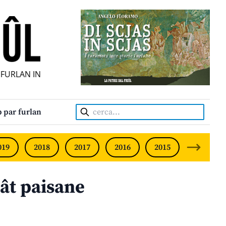
URLAN INDIPENDENT • INDEPENDENT FRIULIAN MONTHLY • 
Cerca:
 par furlan
019
2018
2017
2016
2015
2014
tât paisane