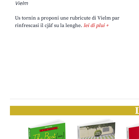
Vielm
Us tornin a proponi une rubricute di Vielm par
rinfrescasi il cjâf su la lenghe.
lei di plui +