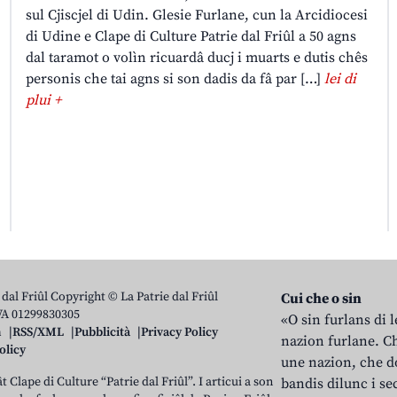
sul Cjiscjel di Udin. Glesie Furlane, cun la Arcidiocesi
di Udine e Clape di Culture Patrie dal Friûl a 50 agns
dal taramot o volìn ricuardâ ducj i muarts e dutis chês
personis che tai agns si son dadis da fâ par […]
lei di
plui +
 dal Friûl Copyright © La Patrie dal Friûl
Cui che o sin
IVA 01299830305
«O sin furlans di 
n
RSS/XML
Pubblicità
Privacy Policy
nazion furlane. Ch
olicy
une nazion, che do
t Clape di Culture “Patrie dal Friûl”. I articui a son
bandis dilunc i se