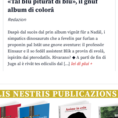
«Tal blu piturât di blu», il gnûf
album di colorâ
Redazion
Daspò dal sucès dal prin album vignût fûr a Nadâl, i
simpatics dinosauruts che a fevelin par furlan a
proponin pal Istât une gnove aventure: il professôr
Einsaur e il so fedêl assistent Blik a provin di svolâ,
ispirâts dai pterodatils. Rivarano? ◆ A partî de fin di
Jugn al è rivât tes ediculis dal […]
lei di plui +