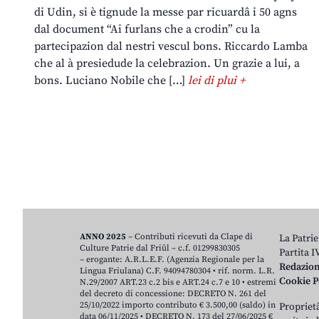
di Udin, si è tignude la messe par ricuardâ i 50 agns
dal document “Ai furlans che a crodin” cu la
partecipazion dal nestri vescul bons. Riccardo Lamba
che al à presiedude la celebrazion. Un grazie a lui, a
bons. Luciano Nobile che […]
lei di plui +
ANNO 2025
– Contributi ricevuti da Clape di
La Patrie
Culture Patrie dal Friûl – c.f. 01299830305
Partita 
– erogante: A.R.L.E.F. (Agenzia Regionale per la
Redazio
Lingua Friulana) C.F. 94094780304 • rif. norm. L.R.
Cookie P
N.29/2007 ART.23 c.2 bis e ART.24 c.7 e 10 • estremi
del decreto di concessione: DECRETO N. 261 del
25/10/2022 importo contributo € 3.500,00 (saldo) in
Proprietâ
data 06/11/2025 • DECRETO N. 173 del 27/06/2025 €