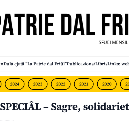
SFUEI MENSÎL F
in
Dulà cjatâ “La Patrie dal Friûl”
Publicazions/Libris
Links: web
2024
2023
2022
2021
2020
2
SPECIÂL – Sagre, solidarie
............