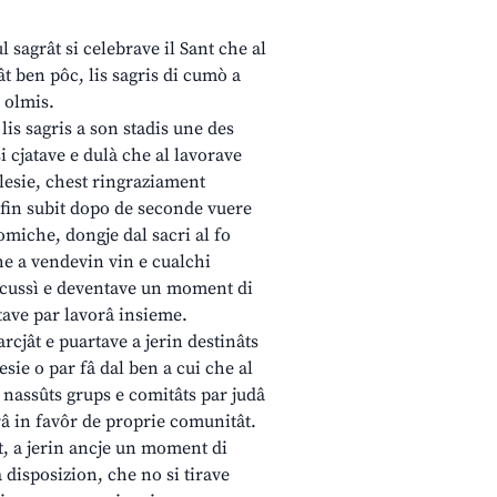
l sagrât si celebrave il Sant che al
tât ben pôc, lis sagris di cumò a
s olmis.
is sagris a son stadis une des
i cjatave e dulà che al lavorave
glesie, chest ringraziament
l fin subit dopo de seconde vuere
omiche, dongje dal sacri al fo
he a vendevin vin e cualchi
re cussì e deventave un moment di
tave par lavorâ insieme.
cjât e puartave a jerin destinâts
esie o par fâ dal ben a cui che al
n nassûts grups e comitâts par judâ
orâ in favôr de proprie comunitât.
 a jerin ancje un moment di
a disposizion, che no si tirave