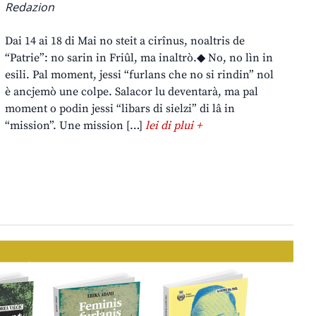
Redazion
Dai 14 ai 18 di Mai no steit a cirînus, noaltris de
“Patrie”: no sarin in Friûl, ma inaltrò.◆ No, no lìn in
esili. Pal moment, jessi “furlans che no si rindin” nol
è ancjemò une colpe. Salacor lu deventarà, ma pal
moment o podin jessi “libars di sielzi” di lâ in
“mission”. Une mission […]
lei di plui +