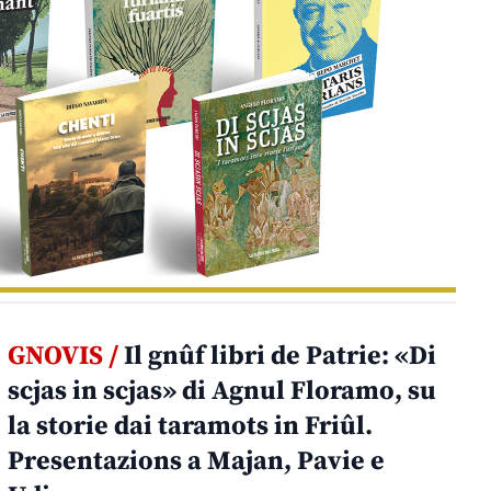
GNOVIS /
Il gnûf libri de Patrie: «Di
scjas in scjas» di Agnul Floramo, su
la storie dai taramots in Friûl.
Presentazions a Majan, Pavie e