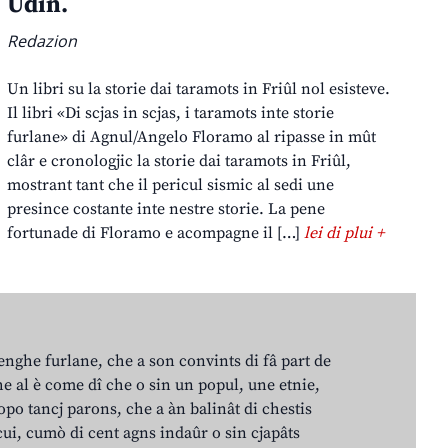
Udin.
Redazion
Un libri su la storie dai taramots in Friûl nol esisteve.
Il libri «Di scjas in scjas, i taramots inte storie
furlane» di Agnul/Angelo Floramo al ripasse in mût
clâr e cronologjic la storie dai taramots in Friûl,
mostrant tant che il pericul sismic al sedi une
presince costante inte nestre storie. La pene
fortunade di Floramo e acompagne il […]
lei di plui +
lenghe furlane, che a son convints di fâ part de
e al è come dî che o sin un popul, une etnie,
po tancj parons, che a àn balinât di chestis
cui, cumò di cent agns indaûr o sin cjapâts