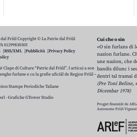
 dal Friûl Copyright © La Patrie dal Friûl
Cui che o sin
IVA 01299830305
«O sin furlans di 
n
RSS/XML
Pubblicità
Privacy Policy
nazion furlane. Ch
olicy
une nazion, che do
t Clape di Culture “Patrie dal Friûl”. I articui a son
bandis dilunc i se
 lenghe furlane e cu la grafie uficiâl de Regjon Friûl –
dentri tal tramai d
(Pre Toni Beline, s
nion Stampe Periodiche Taliane
Dicembar 1978)
srl
-
Grafiche GTower Studio
Progjet finanziât de AR
Autonome Friûl-Vignesie