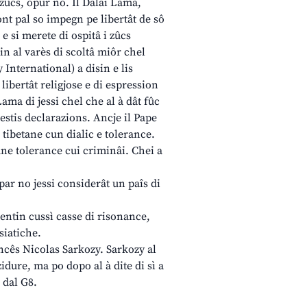
i zûcs, opur no. Il Dalai Lama,
mont pal so impegn pe libertât de sô
 e si merete di ospitâ i zûcs
in al varès di scoltâ miôr chel
International) a disin e lis
libertât religjose e di espression
Lama di jessi chel che al à dât fûc
hestis declarazions. Ancje il Pape
 tibetane cun dialic e tolerance.
ne tolerance cui criminâi. Chei a
 par no jessi considerât un paîs di
eventin cussì casse di risonance,
siatiche.
ncês Nicolas Sarkozy. Sarkozy al
idure, ma po dopo al à dite di sì a
 dal G8.