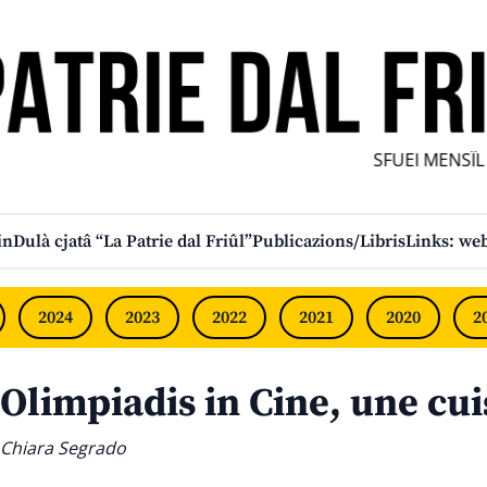
SFUEI MENSÎL F
in
Dulà cjatâ “La Patrie dal Friûl”
Publicazions/Libris
Links: web
2024
2023
2022
2021
2020
2
Olimpiadis in Cine, une cui
Chiara Segrado