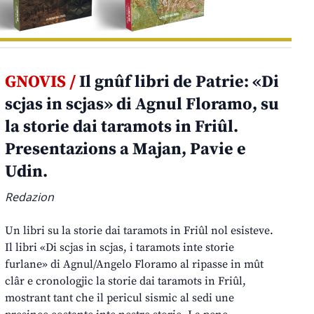
GNOVIS /
Il gnûf libri de Patrie: «Di
scjas in scjas» di Agnul Floramo, su
la storie dai taramots in Friûl.
Presentazions a Majan, Pavie e
Udin.
Redazion
Un libri su la storie dai taramots in Friûl nol esisteve.
Il libri «Di scjas in scjas, i taramots inte storie
furlane» di Agnul/Angelo Floramo al ripasse in mût
clâr e cronologjic la storie dai taramots in Friûl,
mostrant tant che il pericul sismic al sedi une