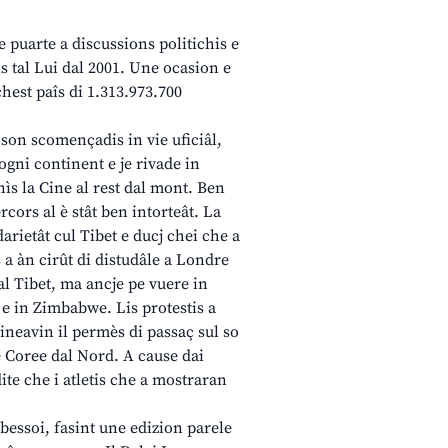
 puarte a discussions politichis e
s tal Lui dal 2001. Une ocasion e
hest paîs di 1.313.973.700
on scomençadis in vie uficiâl,
ogni continent e je rivade in
nìs la Cine al rest dal mont. Ben
rcors al è stât ben intorteât. La
darietât cul Tibet e ducj chei che a
s a àn cirût di distudâle a Londre
dal Tibet, ma ancje pe vuere in
e e in Zimbabwe. Lis protestis a
neavin il permès di passaç sul so
de Coree dal Nord. A cause dai
ite che i atletis che a mostraran
bessoi, fasint une edizion parele