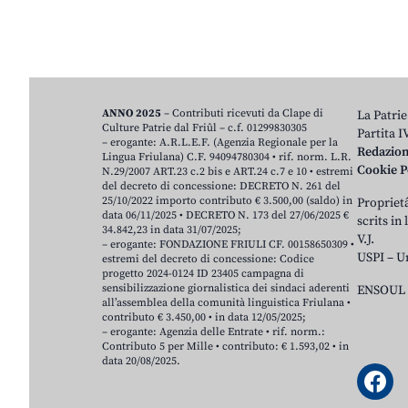
ANNO 2025
– Contributi ricevuti da Clape di
La Patrie
Culture Patrie dal Friûl – c.f. 01299830305
Partita 
– erogante: A.R.L.E.F. (Agenzia Regionale per la
Redazio
Lingua Friulana) C.F. 94094780304 • rif. norm. L.R.
Cookie P
N.29/2007 ART.23 c.2 bis e ART.24 c.7 e 10 • estremi
del decreto di concessione: DECRETO N. 261 del
25/10/2022 importo contributo € 3.500,00 (saldo) in
Proprietâ
data 06/11/2025 • DECRETO N. 173 del 27/06/2025 €
scrits in
34.842,23 in data 31/07/2025;
V.J.
– erogante: FONDAZIONE FRIULI CF. 00158650309 •
USPI – U
estremi del decreto di concessione: Codice
progetto 2024-0124 ID 23405 campagna di
sensibilizzazione giornalistica dei sindaci aderenti
ENSOUL 
all’assemblea della comunità linguistica Friulana •
contributo € 3.450,00 • in data 12/05/2025;
– erogante: Agenzia delle Entrate • rif. norm.:
Contributo 5 per Mille • contributo: € 1.593,02 • in
data 20/08/2025.