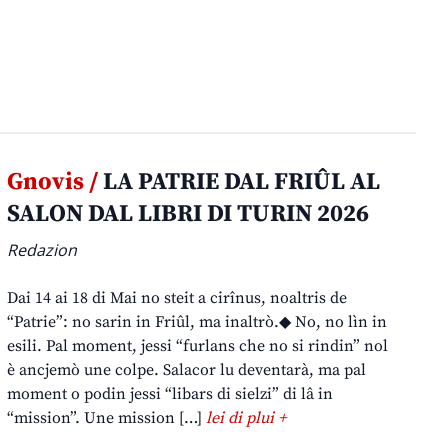
Gnovis /
LA PATRIE DAL FRIÛL AL
SALON DAL LIBRI DI TURIN 2026
Redazion
Dai 14 ai 18 di Mai no steit a cirînus, noaltris de
“Patrie”: no sarin in Friûl, ma inaltrò.◆ No, no lìn in
esili. Pal moment, jessi “furlans che no si rindin” nol
è ancjemò une colpe. Salacor lu deventarà, ma pal
moment o podin jessi “libars di sielzi” di lâ in
“mission”. Une mission […]
lei di plui +