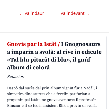
← va indaûr
va indevant →
Gnovis par la Istât /
I Gnognosaurs
a imparin a svolâ: al rive in edicule
«Tal blu piturât di blu», il gnûf
album di colorâ
Redazion
Daspò dal sucès dal prin album vignût fûr a Nadâl, i
simpatics dinosauruts che a fevelin par furlan a
proponin pal Istât une gnove aventure: il professôr
Einsaur e il so fedêl assistent Blik a provin di svolâ,