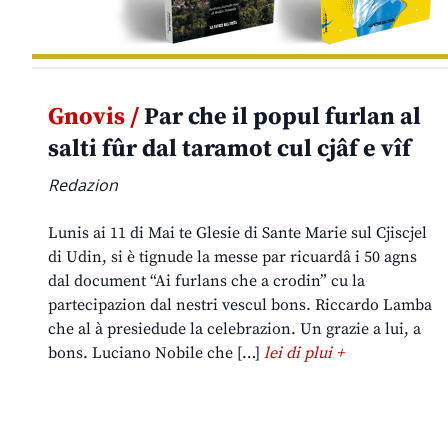
Gnovis /
Par che il popul furlan al
salti fûr dal taramot cul cjâf e vîf
Redazion
Lunis ai 11 di Mai te Glesie di Sante Marie sul Cjiscjel
di Udin, si è tignude la messe par ricuardâ i 50 agns
dal document “Ai furlans che a crodin” cu la
partecipazion dal nestri vescul bons. Riccardo Lamba
che al à presiedude la celebrazion. Un grazie a lui, a
bons. Luciano Nobile che […]
lei di plui +