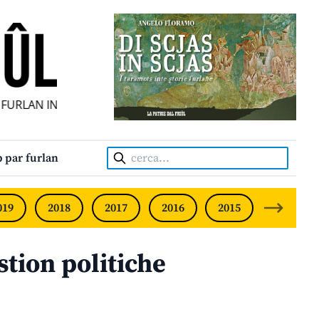
URLAN INDIPENDENT • INDEPENDENT FRIULIAN MONTHLY •
Cerca:
 par furlan
019
2018
2017
2016
2015
2014
stion politiche