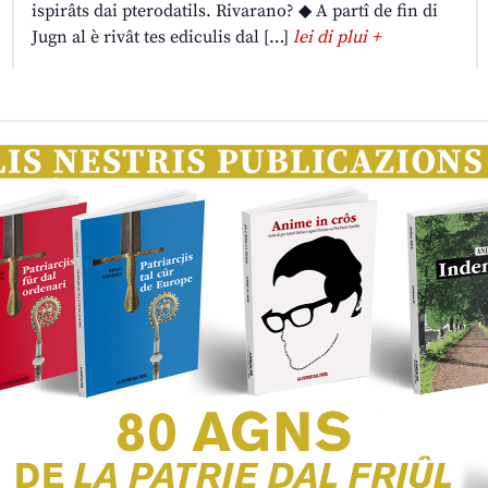
ispirâts dai pterodatils. Rivarano? ◆ A partî de fin di
Jugn al è rivât tes ediculis dal […]
lei di plui +