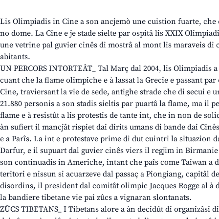
Lis Olimpiadis in Cine a son ancjemò une cuistion fuarte, che e
no dome. La Cine e je stade sielte par ospitâ lis XXIX Olimpiadi
une vetrine pal guvier cinês di mostrâ al mont lis maraveis di c
abitants.
UN PERCORS INTORTEÂT_ Tal Març dal 2004, lis Olimpiadis a s
cuant che la flame olimpiche e à lassat la Grecie e passant par 
Cine, traviersant la vie de sede, antighe strade che di secui e u
21.880 personis a son stadis sieltis par puartâ la flame, ma il pe
flame e à resistût a lis protestis de tante int, che in non de soli
àn sufiert il mancjât rispiet dai dirits umans di bande dai Cinê
e a Parîs. La int e protestave prime di dut cuintri la situazion 
Darfur, e il supuart dal guvier cinês viers il regjim in Birmani
son continuadis in Americhe, intant che paîs come Taiwan a di
teritori e nissun si acuarzeve dal passaç a Piongiang, capitâl 
disordins, il president dal comitât olimpic Jacques Rogge al à d
la bandiere tibetane vie pai zûcs a vignaran slontanats.
ZÛCS TIBETANS_ I Tibetans alore a àn decidût di organizâsi di