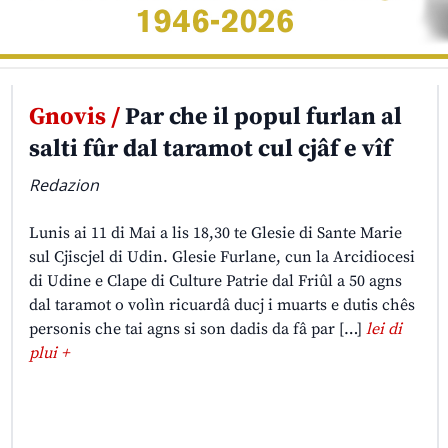
Gnovis /
Par che il popul furlan al
salti fûr dal taramot cul cjâf e vîf
Redazion
Lunis ai 11 di Mai a lis 18,30 te Glesie di Sante Marie
sul Cjiscjel di Udin. Glesie Furlane, cun la Arcidiocesi
di Udine e Clape di Culture Patrie dal Friûl a 50 agns
dal taramot o volìn ricuardâ ducj i muarts e dutis chês
personis che tai agns si son dadis da fâ par […]
lei di
plui +