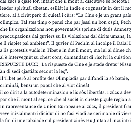
dai zûcs a cjase lôr, intant che il mont al discuteve se boicotâ 
leader spirituâl tibetan, esiliât in Indie e cognussût in dut il 
tiere, al à cirût però di cuietâ i cûrs: “La Cine e je un grant paîs
olimpics. Tal stes timp o pensi che par jessi un bon ospit, Pech
che lis organizazions non governativis (prime di dutis Amnesty 
preocupazions dai guviers su lis violazions dai dirits umans, la 
e il rispiet pal ambient”. Il guvier di Pechin al incolpe il Dalai 
a lis protestis vudis in Tibet e in dut il mont, ma lui al dinee c
al è intervegnût su chest cont, domandant di risolvi la cuistion
RISPUESTE DURE_ La rispueste de Cine e je stade drete:”Nissu
àn di sedi cjastiâts secont la leç”.
Il Tibet però al profite des Olimpiadis par difondi la sô bataie,
criminâi, bensì un popul che al viôt dineât
il so dirit a la autodeterminazion e lis sôs libertâts. I zûcs a d
par che il mont al sepi ce che al sucêt in cheste piçule regjon a
In rapresentance de Union Europeane ai zûcs, il president fra
veve inizialmentri dicidût di no fasi viodi ae cerimonie di vierz
la fin di une tabaiade cul president cinês Hu Jintao al incuintri