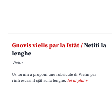
Gnovis vielis par la Istât /
Netiti la
lenghe
Vielm
Us tornin a proponi une rubricute di Vielm par
rinfrescasi il cjâf su la lenghe.
lei di plui +