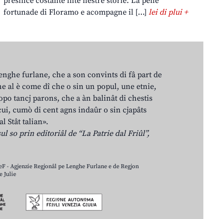
presince costante inte nestre storie. La pene
fortunade di Floramo e acompagne il […]
lei di plui +
lenghe furlane, che a son convints di fâ part de
e al è come dî che o sin un popul, une etnie,
po tancj parons, che a àn balinât di chestis
cui, cumò di cent agns indaûr o sin cjapâts
al Stât talian».
ul so prin editoriâl de “La Patrie dal Friûl”,
LeF - Agjenzie Regjonâl pe Lenghe Furlane e de Regjon
 Julie