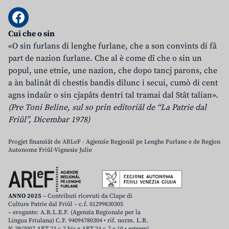
Cui che o sin
«O sin furlans di lenghe furlane, che a son convints di fâ
part de nazion furlane. Che al è come dî che o sin un
popul, une etnie, une nazion, che dopo tancj parons, che
a àn balinât di chestis bandis dilunc i secui, cumò di cent
agns indaûr o sin cjapâts dentri tal tramai dal Stât talian».
(Pre Toni Beline, sul so prin editoriâl de “La Patrie dal
Friûl”, Dicembar 1978)
Progjet finanziât de ARLeF - Agjenzie Regjonâl pe Lenghe Furlane e de Regjon
Autonome Friûl-Vignesie Julie
ANNO 2025
– Contributi ricevuti da Clape di
Culture Patrie dal Friûl – c.f. 01299830305
– erogante: A.R.L.E.F. (Agenzia Regionale per la
Lingua Friulana) C.F. 94094780304 • rif. norm. L.R.
N.29/2007 ART.23 c.2 bis e ART.24 c.7 e 10 • estremi