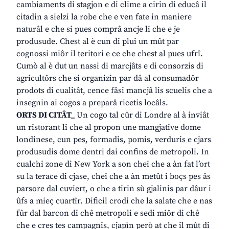
cambiaments di stagjon e di clime a cirin di educâ il
citadin a sielzi la robe che e ven fate in maniere
naturâl e che si pues comprâ ancje li che e je
produsude. Chest al è cun di plui un mût par
cognossi miôr il teritori e ce che chest al pues ufrî.
Cumò al è dut un nassi di marcjâts e di consorzis di
agricultôrs che si organizin par dâ al consumadôr
prodots di cualitât, cence fâsi mancjâ lis scuelis che a
insegnin ai cogos a preparâ ricetis locâls.
ORTS DI CITÂT_
Un cogo tal cûr di Londre al à inviât
un ristorant li che al propon une mangjative dome
londinese, cun pes, formadis, pomis, verduris e cjars
produsudis dome dentri dai confins de metropoli. In
cualchi zone di New York a son chei che a àn fat l’ort
su la terace di cjase, chei che a àn metût i boçs pes âs
parsore dal cuviert, o che a tirin sù gjalinis par dâur i
ûfs a mieç cuartîr. Dificil crodi che la salate che e nas
fûr dal barcon di chê metropoli e sedi miôr di chê
che e cres tes campagnis, cjapìn però at che il mût di