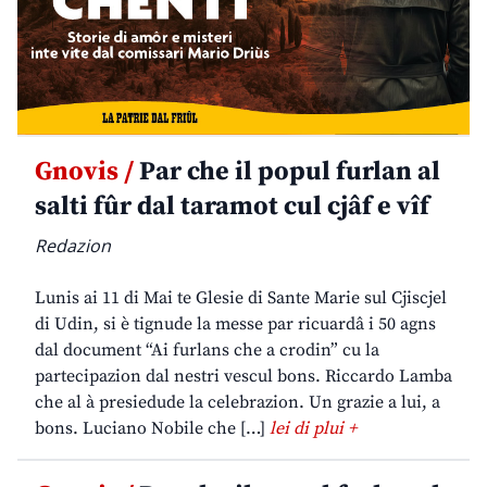
Gnovis /
Par che il popul furlan al
salti fûr dal taramot cul cjâf e vîf
Redazion
Lunis ai 11 di Mai te Glesie di Sante Marie sul Cjiscjel
di Udin, si è tignude la messe par ricuardâ i 50 agns
dal document “Ai furlans che a crodin” cu la
partecipazion dal nestri vescul bons. Riccardo Lamba
che al à presiedude la celebrazion. Un grazie a lui, a
bons. Luciano Nobile che […]
lei di plui +