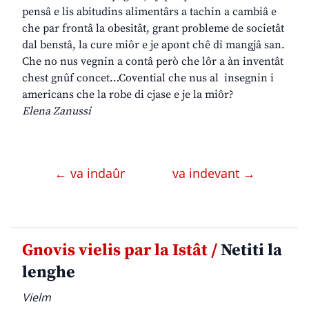
pensâ e lis abitudins alimentârs a tachin a cambiâ e
che par frontâ la obesitât, grant probleme de societât
dal benstâ, la cure miôr e je apont chê di mangjâ san.
Che no nus vegnin a contâ però che lôr a àn inventât
chest gnûf concet…Covential che nus al insegnin i
americans che la robe di cjase e je la miôr?
Elena Zanussi
← va indaûr
va indevant →
Gnovis vielis par la Istât /
Netiti la
lenghe
Vielm