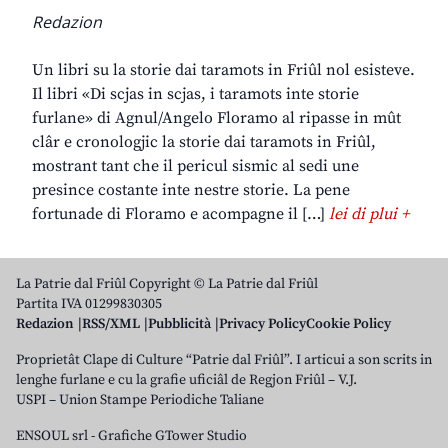
Redazion
Un libri su la storie dai taramots in Friûl nol esisteve.
Il libri «Di scjas in scjas, i taramots inte storie
furlane» di Agnul/Angelo Floramo al ripasse in mût
clâr e cronologjic la storie dai taramots in Friûl,
mostrant tant che il pericul sismic al sedi une
presince costante inte nestre storie. La pene
fortunade di Floramo e acompagne il […]
lei di plui +
La Patrie dal Friûl Copyright © La Patrie dal Friûl
Partita IVA 01299830305
Redazion
RSS/XML
Pubblicità
Privacy Policy
Cookie Policy
Proprietât Clape di Culture “Patrie dal Friûl”. I articui a son scrits in
lenghe furlane e cu la grafie uficiâl de Regjon Friûl – V.J.
USPI – Union Stampe Periodiche Taliane
ENSOUL srl
-
Grafiche GTower Studio