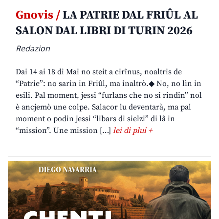
Gnovis /
LA PATRIE DAL FRIÛL AL
SALON DAL LIBRI DI TURIN 2026
Redazion
Dai 14 ai 18 di Mai no steit a cirînus, noaltris de
“Patrie”: no sarin in Friûl, ma inaltrò.◆ No, no lìn in
esili. Pal moment, jessi “furlans che no si rindin” nol
è ancjemò une colpe. Salacor lu deventarà, ma pal
moment o podin jessi “libars di sielzi” di lâ in
“mission”. Une mission […]
lei di plui +