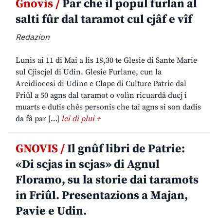
Gnovis /
Par che il popul furlan al
salti fûr dal taramot cul cjâf e vîf
Redazion
Lunis ai 11 di Mai a lis 18,30 te Glesie di Sante Marie
sul Cjiscjel di Udin. Glesie Furlane, cun la
Arcidiocesi di Udine e Clape di Culture Patrie dal
Friûl a 50 agns dal taramot o volìn ricuardâ ducj i
muarts e dutis chês personis che tai agns si son dadis
da fâ par […]
lei di plui +
GNOVIS /
Il gnûf libri de Patrie:
«Di scjas in scjas» di Agnul
Floramo, su la storie dai taramots
in Friûl. Presentazions a Majan,
Pavie e Udin.