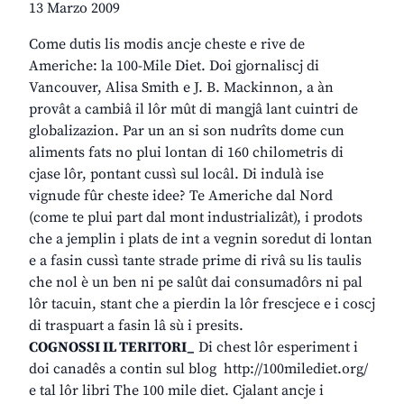
13 Marzo 2009
Come dutis lis modis ancje cheste e rive de
Americhe: la 100-Mile Diet. Doi gjornaliscj di
Vancouver, Alisa Smith e J. B. Mackinnon, a àn
provât a cambiâ il lôr mût di mangjâ lant cuintri de
globalizazion. Par un an si son nudrîts dome cun
aliments fats no plui lontan di 160 chilometris di
cjase lôr, pontant cussì sul locâl. Di indulà ise
vignude fûr cheste idee? Te Americhe dal Nord
(come te plui part dal mont industrializât), i prodots
che a jemplin i plats de int a vegnin soredut di lontan
e a fasin cussì tante strade prime di rivâ su lis taulis
che nol è un ben ni pe salût dai consumadôrs ni pal
lôr tacuin, stant che a pierdin la lôr frescjece e i coscj
di traspuart a fasin lâ sù i presits.
COGNOSSI IL TERITORI_
Di chest lôr esperiment i
doi canadês a contin sul blog http://100milediet.org/
e tal lôr libri The 100 mile diet. Cjalant ancje i