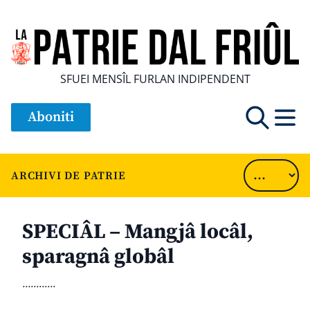
SFUEI MENSÎL FURLAN INDIPENDENT
Aboniti
ARCHIVI DE PATRIE
SPECIÂL – Mangjâ locâl,
sparagnâ globâl
............