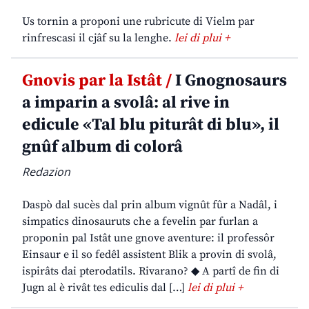
Us tornin a proponi une rubricute di Vielm par
rinfrescasi il cjâf su la lenghe.
lei di plui +
Gnovis par la Istât /
I Gnognosaurs
a imparin a svolâ: al rive in
edicule «Tal blu piturât di blu», il
gnûf album di colorâ
Redazion
Daspò dal sucès dal prin album vignût fûr a Nadâl, i
simpatics dinosauruts che a fevelin par furlan a
proponin pal Istât une gnove aventure: il professôr
Einsaur e il so fedêl assistent Blik a provin di svolâ,
ispirâts dai pterodatils. Rivarano? ◆ A partî de fin di
Jugn al è rivât tes ediculis dal […]
lei di plui +