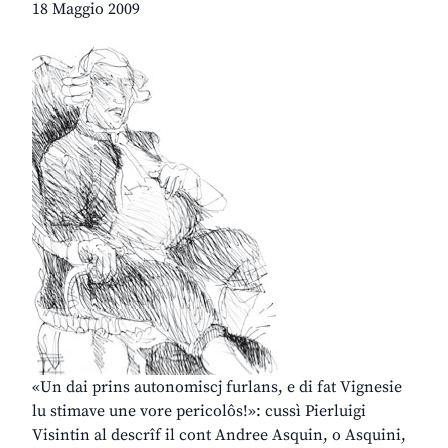
18 Maggio 2009
«Un dai prins autonomiscj furlans, e di fat Vignesie
lu stimave une vore pericolôs!»: cussì Pierluigi
Visintin al descrîf il cont Andree Asquin, o Asquini,