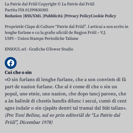
La Patrie dal Friûl Copyright © La Patrie dal Friûl
Partita IVA 01299830305
Redazion
RSS/XML
Pubblicità
Privacy Policy
Cookie Policy
Proprietât Clape di Culture “Patrie dal Friûl”. I articui a son scrits in
lenghe furlane e cu la grafie uficiâl de Regjon Friûl – V.J.
USPI – Union Stampe Periodiche Taliane
ENSOUL srl
-
Grafiche GTower Studio
Cui che o sin
«O sin furlans di lenghe furlane, che a son convints di fâ
part de nazion furlane. Che al è come dî che o sin un
popul, une etnie, une nazion, che dopo tancj parons, che
a àn balinât di chestis bandis dilunc i secui, cumò di cent
agns indaûr o sin cjapâts dentri tal tramai dal Stât talian».
(Pre Toni Beline, sul so prin editoriâl de “La Patrie dal
Friûl”, Dicembar 1978)