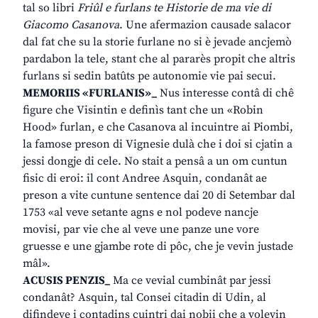
tal so libri
Friûl e furlans te Historie de ma vie di
Giacomo Casanova
. Une afermazion causade salacor
dal fat che su la storie furlane no si è jevade ancjemò
pardabon la tele, stant che al pararès propit che altris
furlans si sedin batûts pe autonomie vie pai secui.
MEMORIIS «FURLANIS»_
Nus interesse contâ di chê
figure che Visintin e definìs tant che un «Robin
Hood» furlan, e che Casanova al incuintre ai Piombi,
la famose preson di Vignesie dulà che i doi si cjatin a
jessi dongje di cele. No stait a pensâ a un om cuntun
fisic di eroi: il cont Andree Asquin, condanât ae
preson a vite cuntune sentence dai 20 di Setembar dal
1753 «al veve setante agns e nol podeve nancje
movisi, par vie che al veve une panze une vore
gruesse e une gjambe rote di pôc, che je vevin justade
mâl».
ACUSIS PENZIS_
Ma ce vevial cumbinât par jessi
condanât? Asquin, tal Consei citadin di Udin, al
difindeve i contadins cuintri dai nobii che a volevin