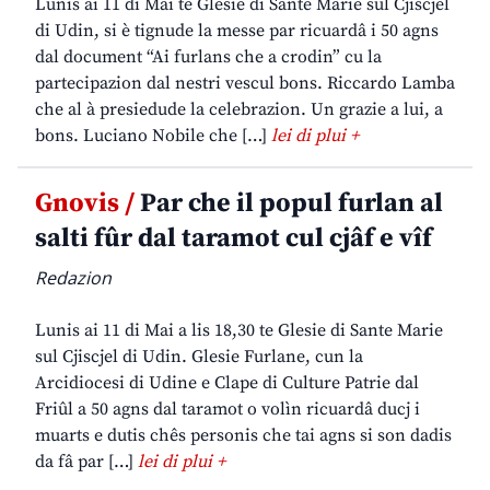
Lunis ai 11 di Mai te Glesie di Sante Marie sul Cjiscjel
di Udin, si è tignude la messe par ricuardâ i 50 agns
dal document “Ai furlans che a crodin” cu la
partecipazion dal nestri vescul bons. Riccardo Lamba
che al à presiedude la celebrazion. Un grazie a lui, a
bons. Luciano Nobile che […]
lei di plui +
Gnovis /
Par che il popul furlan al
salti fûr dal taramot cul cjâf e vîf
Redazion
Lunis ai 11 di Mai a lis 18,30 te Glesie di Sante Marie
sul Cjiscjel di Udin. Glesie Furlane, cun la
Arcidiocesi di Udine e Clape di Culture Patrie dal
Friûl a 50 agns dal taramot o volìn ricuardâ ducj i
muarts e dutis chês personis che tai agns si son dadis
da fâ par […]
lei di plui +