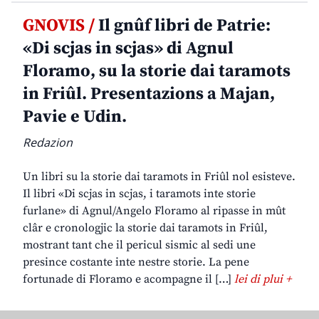
GNOVIS /
Il gnûf libri de Patrie:
«Di scjas in scjas» di Agnul
Floramo, su la storie dai taramots
in Friûl. Presentazions a Majan,
Pavie e Udin.
Redazion
Un libri su la storie dai taramots in Friûl nol esisteve.
Il libri «Di scjas in scjas, i taramots inte storie
furlane» di Agnul/Angelo Floramo al ripasse in mût
clâr e cronologjic la storie dai taramots in Friûl,
mostrant tant che il pericul sismic al sedi une
presince costante inte nestre storie. La pene
fortunade di Floramo e acompagne il […]
lei di plui +