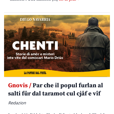
Gnovis /
Par che il popul furlan al
salti fûr dal taramot cul cjâf e vîf
Redazion