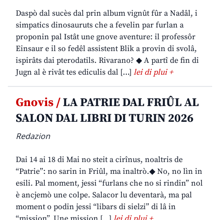
Daspò dal sucès dal prin album vignût fûr a Nadâl, i
simpatics dinosauruts che a fevelin par furlan a
proponin pal Istât une gnove aventure: il professôr
Einsaur e il so fedêl assistent Blik a provin di svolâ,
ispirâts dai pterodatils. Rivarano? ◆ A partî de fin di
Jugn al è rivât tes ediculis dal […]
lei di plui +
Gnovis /
LA PATRIE DAL FRIÛL AL
SALON DAL LIBRI DI TURIN 2026
Redazion
Dai 14 ai 18 di Mai no steit a cirînus, noaltris de
“Patrie”: no sarin in Friûl, ma inaltrò.◆ No, no lìn in
esili. Pal moment, jessi “furlans che no si rindin” nol
è ancjemò une colpe. Salacor lu deventarà, ma pal
moment o podin jessi “libars di sielzi” di lâ in
“mission”. Une mission […]
lei di plui +