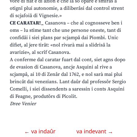
vore di fiât e di azion e che la sô opare e smiràs a
otignî plui autonomie, a diliberâsi dal control strent
di scjafoiâ di Vignesie.»
CE CARATAR!_
Casanova – che al cognosseve ben i
oms – lu stime tant che une persone oneste, tant di
confidâi i siei plans par scjampâ dai Piombi. Unic
difiet, al jere tirât: «nol rivarà mai a slidrisâ la
avarizie», al scrîf Casanova.
A conferme dal caratar fuart dal cont, siet agns dopo
de evasion di Casanova, ancje Asquini al rive a
scjampâ, ai 10 di Zenâr dal 1762, e nol sarà mai plui
brincât dai venezians. Lant daûr dal professôr Sergio
Comelli, i siei dissendents a saressin i conts Asquini
di Feagne, produtôrs di Picolit.
Dree Venier
← va indaûr
va indevant →