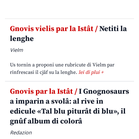
Gnovis vielis par la Istât /
Netiti la
lenghe
Vielm
Us tornin a proponi une rubricute di Vielm par
rinfrescasi il cjâf su la lenghe.
lei di plui +
Gnovis par la Istât /
I Gnognosaurs
a imparin a svolâ: al rive in
edicule «Tal blu piturât di blu», il
gnûf album di colorâ
Redazion