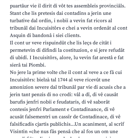
puartâur vie il dirit di vôt tes assembleis provinciâls.
Stant che lis pretesis dai contadins a jerin une
turbative dal ordin, i nobii a vevin fat ricors al
tribunâl dai Incuisitôrs e chei a vevin ordenât al cont
Asquin di bandonâ i siei clients.
Il cont ur veve rispuindût che lis leçs de citât i
permetevin di difindi la costituzion, e si jere refudât
di ubidî. I Incuisitôrs, alore, lu vevin fat arestâ e fat
sierâ tai Piombi.
No jere la prime volte che il cont al veve a ce fâ cui
Incuisitôrs: bielzà tal 1744 al veve ricevût une
amonizion severe dal tribunâl par vie di acusis che a
jerin tant penzis di no crodi: vâl a dî, di vê causât
barufis jenfri nobii e feudataris, di vê saborât
contesis jenfri Parlament e Contadinance, di vê
acusât falsementri un cassîr de Contadinace, di vê
falsificadis cjartis publichis…Un acaniment, al scrîf
Visintin «che nus fâs pensâ che al fos un om une