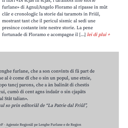
Il libri «Di scjas in scjas, i taramots inte storie
furlane» di Agnul/Angelo Floramo al ripasse in mût
clâr e cronologjic la storie dai taramots in Friûl,
mostrant tant che il pericul sismic al sedi une
presince costante inte nestre storie. La pene
fortunade di Floramo e acompagne il […]
lei di plui +
lenghe furlane, che a son convints di fâ part de
e al è come dî che o sin un popul, une etnie,
po tancj parons, che a àn balinât di chestis
cui, cumò di cent agns indaûr o sin cjapâts
al Stât talian».
ul so prin editoriâl de “La Patrie dal Friûl”,
LeF - Agjenzie Regjonâl pe Lenghe Furlane e de Regjon