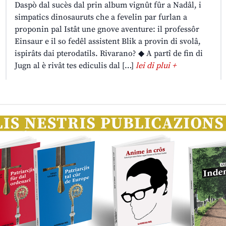
Daspò dal sucès dal prin album vignût fûr a Nadâl, i
simpatics dinosauruts che a fevelin par furlan a
proponin pal Istât une gnove aventure: il professôr
Einsaur e il so fedêl assistent Blik a provin di svolâ,
ispirâts dai pterodatils. Rivarano? ◆ A partî de fin di
Jugn al è rivât tes ediculis dal […]
lei di plui +