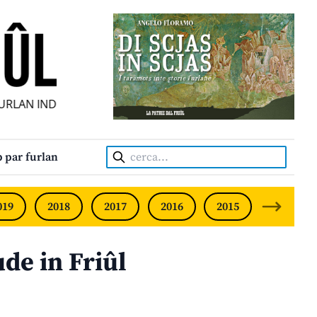
LAN INDIPENDENT • INDEPENDENT FRIULIAN MONTHLY • NE
Cerca:
 par furlan
019
2018
2017
2016
2015
2014
de in Friûl