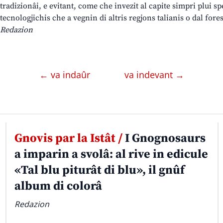
tradizionâi, e evitant, come che invezit al capite simpri plui 
tecnologjichis che a vegnin di altris regjons talianis o dal fores
Redazion
← va indaûr
va indevant →
Gnovis par la Istât /
I Gnognosaurs
a imparin a svolâ: al rive in edicule
«Tal blu piturât di blu», il gnûf
album di colorâ
Redazion