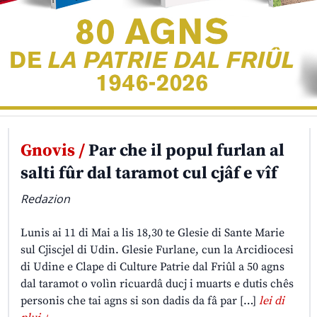
Gnovis /
Par che il popul furlan al
salti fûr dal taramot cul cjâf e vîf
Redazion
Lunis ai 11 di Mai a lis 18,30 te Glesie di Sante Marie
sul Cjiscjel di Udin. Glesie Furlane, cun la Arcidiocesi
di Udine e Clape di Culture Patrie dal Friûl a 50 agns
dal taramot o volìn ricuardâ ducj i muarts e dutis chês
personis che tai agns si son dadis da fâ par […]
lei di