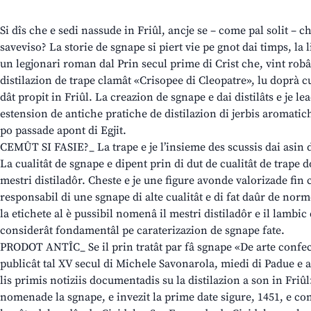
Si dîs che e sedi nassude in Friûl, ancje se – come pal solit – 
saveviso? La storie de sgnape si piert vie pe gnot dai timps, la l
un legjonari roman dal Prin secul prime di Crist che, vint robâ
distilazion de trape clamât «Crisopee di Cleopatre», lu doprà cu
dât propit in Friûl. La creazion de sgnape e dai distilâts e je l
estension de antiche pratiche de distilazion di jerbis aromati
po passade apont di Egjit.
CEMÛT SI FASIE?_ La trape e je l’insieme des scussis dai asin d
La cualitât de sgnape e dipent prin di dut de cualitât de trape d
mestri distiladôr. Cheste e je une figure avonde valorizade fin c
responsabil di une sgnape di alte cualitât e di fat daûr de norm
la etichete al è pussibil nomenâ il mestri distiladôr e il lambic
considerât fondamentâl pe caraterizazion de sgnape fate.
PRODOT ANTÎC_ Se il prin tratât par fâ sgnape «De arte confect
publicât tal XV secul di Michele Savonarola, miedi di Padue e a
lis primis notiziis documentadis su la distilazion a son in Friû
nomenade la sgnape, e invezit la prime date sigure, 1451, e co