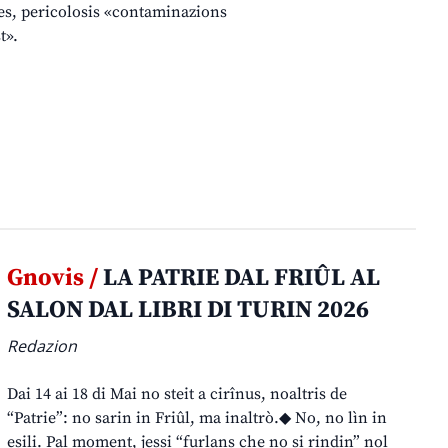
spes, pericolosis «contaminazions
t».
Gnovis /
LA PATRIE DAL FRIÛL AL
SALON DAL LIBRI DI TURIN 2026
Redazion
Dai 14 ai 18 di Mai no steit a cirînus, noaltris de
“Patrie”: no sarin in Friûl, ma inaltrò.◆ No, no lìn in
esili. Pal moment, jessi “furlans che no si rindin” nol