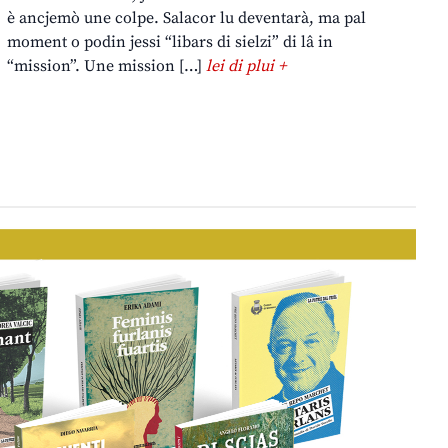
è ancjemò une colpe. Salacor lu deventarà, ma pal
moment o podin jessi “libars di sielzi” di lâ in
“mission”. Une mission […]
lei di plui +