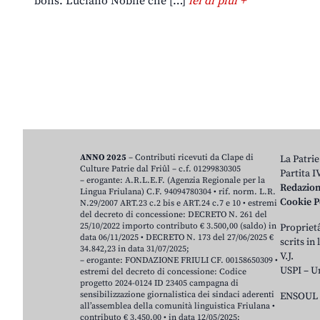
bons. Luciano Nobile che […]
lei di plui +
ANNO 2025
– Contributi ricevuti da Clape di
La Patrie
Culture Patrie dal Friûl – c.f. 01299830305
Partita 
– erogante: A.R.L.E.F. (Agenzia Regionale per la
Redazio
Lingua Friulana) C.F. 94094780304 • rif. norm. L.R.
Cookie P
N.29/2007 ART.23 c.2 bis e ART.24 c.7 e 10 • estremi
del decreto di concessione: DECRETO N. 261 del
25/10/2022 importo contributo € 3.500,00 (saldo) in
Proprietâ
data 06/11/2025 • DECRETO N. 173 del 27/06/2025 €
scrits in
34.842,23 in data 31/07/2025;
V.J.
– erogante: FONDAZIONE FRIULI CF. 00158650309 •
USPI – U
estremi del decreto di concessione: Codice
progetto 2024-0124 ID 23405 campagna di
sensibilizzazione giornalistica dei sindaci aderenti
ENSOUL 
all’assemblea della comunità linguistica Friulana •
contributo € 3.450,00 • in data 12/05/2025;