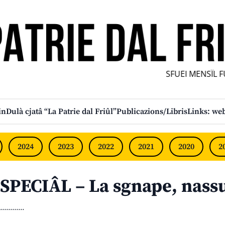
SFUEI MENSÎL FUR
in
Dulà cjatâ “La Patrie dal Friûl”
Publicazions/Libris
Links: web
2024
2023
2022
2021
2020
2
SPECIÂL – La sgnape, nassu
............