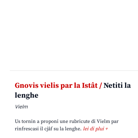
Gnovis vielis par la Istât /
Netiti la
lenghe
Vielm
Us tornin a proponi une rubricute di Vielm par
rinfrescasi il cjâf su la lenghe.
lei di plui +