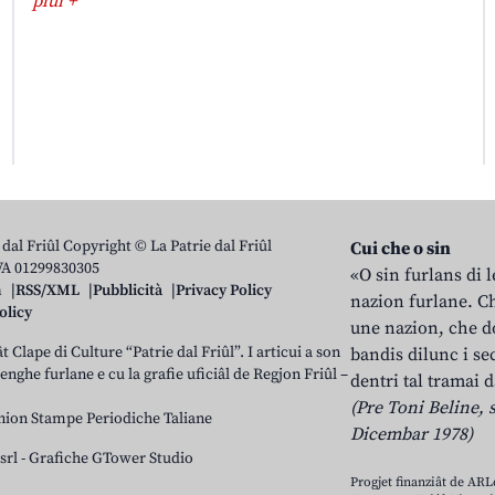
plui +
 dal Friûl Copyright © La Patrie dal Friûl
Cui che o sin
IVA 01299830305
«O sin furlans di 
n
RSS/XML
Pubblicità
Privacy Policy
nazion furlane. Ch
olicy
une nazion, che do
t Clape di Culture “Patrie dal Friûl”. I articui a son
bandis dilunc i se
 lenghe furlane e cu la grafie uficiâl de Regjon Friûl –
dentri tal tramai d
(Pre Toni Beline, s
nion Stampe Periodiche Taliane
Dicembar 1978)
srl
-
Grafiche GTower Studio
Progjet finanziât de AR