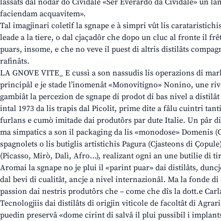
lassâts dal nodâr do Cividale «Ser Everardo da Cividale» un 
faciendam acquavitem».
Tal imagjinari coletîf la sgnape e à simpri vût lis carataristichis
leade a la tiere, o dal cjaçadôr che dopo un cluc al fronte il frê
puars, insome, e che no veve il puest di altris distilâts compag
rafinâts.
LA GNOVE VITE_ E cussì a son nassudis lis operazions di marke
principâl e je stade l’inomenât «Monovitigno» Nonino, une ri
gambiât la percezion de sgnape di prodot di bas nivel a distilât
intal 1973 da lis trapis dal Picolit, prime dite a fâlu cuintri tan
furlans e cumò imitade dai produtôrs par dute Italie. Un pâr d
ma simpatics a son il packaging da lis «monodose» Domenis (Ci
spagnolets o lis butiglis artistichis Pagura (Cjasteons di Çopule
(Picasso, Mirò, Dalì, Afro…), realizant ogni an une butilie di ti
Aromai la sgnape no je plui il «parint puar» dai distilâts, duncj
dal bevi di cualitât, ancje a nivel internazionâl. Ma la fonde di 
passion dai nestris produtôrs che – come che dîs la dott.e Carl
Tecnologjiis dai distilâts di origjin viticole de facoltât di Agrar
puedin preservâ «dome cirint di salvâ il plui pussibil i implant