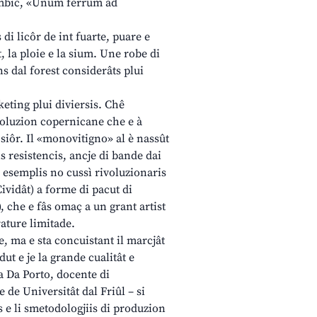
lambic, «Unum ferrum ad
 di licôr de int fuarte, puare e
t, la ploie e la sium. Une robe di
ns dal forest considerâts plui
ting plui diviersis. Chê
voluzion copernicane che e à
 siôr. Il «monovitigno» al è nassût
tis resistencis, ancje di bande dai
i esemplis no cussì rivoluzionaris
vidât) a forme di pacut di
), che e fâs omaç a un grant artist
rature limitade.
e, ma e sta concuistant il marcjât
dut e je la grande cualitât e
a Da Porto, docente di
ie de Universitât dal Friûl – si
s e li smetodologjiis di produzion