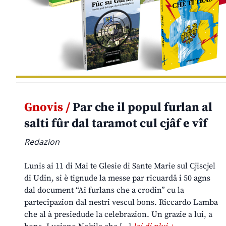
Gnovis /
Par che il popul furlan al
salti fûr dal taramot cul cjâf e vîf
Redazion
Lunis ai 11 di Mai te Glesie di Sante Marie sul Cjiscjel
di Udin, si è tignude la messe par ricuardâ i 50 agns
dal document “Ai furlans che a crodin” cu la
partecipazion dal nestri vescul bons. Riccardo Lamba
che al à presiedude la celebrazion. Un grazie a lui, a