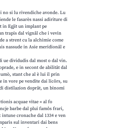
chi no si lu rivendiche avonde. Lu
iende le fasarès nassi adiriture di
t in Egjit un implant pe
n trapis dal vignâl che i vevin
eade a strent cu la alchimie come
chis nassude in Asie meridionâl e
i ue dividudis dal most o dal vin.
oprade, e in secont de abilitât dal
umò, stant che al è lui il prin
e in vore pe vendite dai licôrs, su
 di distilazion doprât, un binomi
ionis acquae vitae « al fo
ncje barbe dal plui famôs frari,
l: intune cronache dal 1334 e ven
mparìs sul inventari dai bens