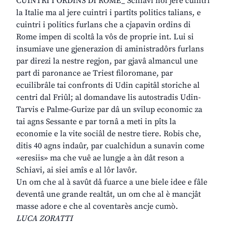
CUINTRI I ORDINS DI ROME_ Schiavi nol jere cuintri
la Italie ma al jere cuintri i partîts politics talians, e
cuintri i politics furlans che a cjapavin ordins di
Rome impen di scoltâ la vôs de proprie int. Lui si
insumiave une gjenerazion di aministradôrs furlans
par direzi la nestre regjon, par gjavâ almancul une
part di paronance ae Triest filoromane, par
ecuilibrâle tai confronts di Udin capitâl storiche al
centri dal Friûl; al domandave lis autostradis Udin-
Tarvis e Palme-Gurize par dâ un svilup economic za
tai agns Sessante e par tornâ a meti in pîts la
economie e la vite sociâl de nestre tiere. Robis che,
ditis 40 agns indaûr, par cualchidun a sunavin come
«eresiis» ma che vuê ae lungje a àn dât reson a
Schiavi, ai siei amîs e al lôr lavôr.
Un om che al à savût dâ fuarce a une biele idee e fâle
deventâ une grande realtât, un om che al è mancjât
masse adore e che al coventarès ancje cumò.
LUCA ZORATTI