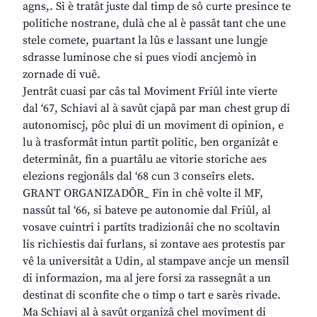
agns,. Si è tratât juste dal timp de sô curte presince te
politiche nostrane, dulà che al è passât tant che une
stele comete, puartant la lûs e lassant une lungje
sdrasse luminose che si pues viodi ancjemò in
zornade di vuê.
Jentrât cuasi par câs tal Moviment Friûl inte vierte
dal ‘67, Schiavi al à savût cjapâ par man chest grup di
autonomiscj, pôc plui di un moviment di opinion, e
lu à trasformât intun partît politic, ben organizât e
determinât, fin a puartâlu ae vitorie storiche aes
elezions regjonâls dal ‘68 cun 3 conseîrs elets.
GRANT ORGANIZADÔR_ Fin in chê volte il MF,
nassût tal ‘66, si bateve pe autonomie dal Friûl, al
vosave cuintri i partîts tradizionâi che no scoltavin
lis richiestis dai furlans, si zontave aes protestis par
vê la universitât a Udin, al stampave ancje un mensîl
di informazion, ma al jere forsi za rassegnât a un
destinat di sconfite che o timp o tart e sarès rivade.
Ma Schiavi al à savût organizâ chel moviment di