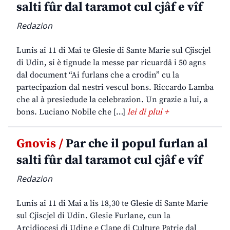
salti fûr dal taramot cul cjâf e vîf
Redazion
Lunis ai 11 di Mai te Glesie di Sante Marie sul Cjiscjel
di Udin, si è tignude la messe par ricuardâ i 50 agns
dal document “Ai furlans che a crodin” cu la
partecipazion dal nestri vescul bons. Riccardo Lamba
che al à presiedude la celebrazion. Un grazie a lui, a
bons. Luciano Nobile che […]
lei di plui +
Gnovis /
Par che il popul furlan al
salti fûr dal taramot cul cjâf e vîf
Redazion
Lunis ai 11 di Mai a lis 18,30 te Glesie di Sante Marie
sul Cjiscjel di Udin. Glesie Furlane, cun la
Arcidiocesi di Udine e Clape di Culture Patrie dal