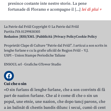
presince costante inte nestre storie. La pene
fortunade di Floramo e acompagne il […]
lei di plui +
La Patrie dal Friûl Copyright © La Patrie dal Friûl
Partita IVA 01299830305
Redazion
RSS/XML
Pubblicità
Privacy Policy
Cookie Policy
Proprietât Clape di Culture “Patrie dal Friûl”. I articui a son scrits in
lenghe furlane e cu la grafie uficiâl de Regjon Friûl – V.J.
USPI – Union Stampe Periodiche Taliane
ENSOUL srl
-
Grafiche GTower Studio
Cui che o sin
«O sin furlans di lenghe furlane, che a son convints di fâ
part de nazion furlane. Che al è come dî che o sin un
popul, une etnie, une nazion, che dopo tancj parons, che
a àn balinât di chestis bandis dilunc i secui, cumò di cent