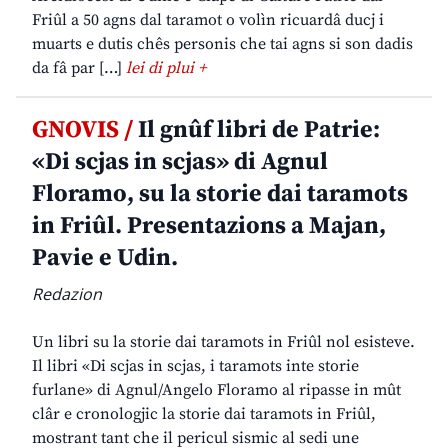
Friûl a 50 agns dal taramot o volìn ricuardâ ducj i
muarts e dutis chês personis che tai agns si son dadis
da fâ par […]
lei di plui +
GNOVIS /
Il gnûf libri de Patrie:
«Di scjas in scjas» di Agnul
Floramo, su la storie dai taramots
in Friûl. Presentazions a Majan,
Pavie e Udin.
Redazion
Un libri su la storie dai taramots in Friûl nol esisteve.
Il libri «Di scjas in scjas, i taramots inte storie
furlane» di Agnul/Angelo Floramo al ripasse in mût
clâr e cronologjic la storie dai taramots in Friûl,
mostrant tant che il pericul sismic al sedi une