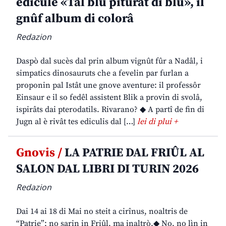
edicule «Tal blu piturât di blu», il
gnûf album di colorâ
Redazion
Daspò dal sucès dal prin album vignût fûr a Nadâl, i
simpatics dinosauruts che a fevelin par furlan a
proponin pal Istât une gnove aventure: il professôr
Einsaur e il so fedêl assistent Blik a provin di svolâ,
ispirâts dai pterodatils. Rivarano? ◆ A partî de fin di
Jugn al è rivât tes ediculis dal […]
lei di plui +
Gnovis /
LA PATRIE DAL FRIÛL AL
SALON DAL LIBRI DI TURIN 2026
Redazion
Dai 14 ai 18 di Mai no steit a cirînus, noaltris de
“Patrie”: no sarin in Friûl, ma inaltrò.◆ No, no lìn in