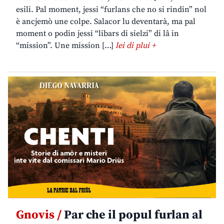
esili. Pal moment, jessi “furlans che no si rindin” nol
è ancjemò une colpe. Salacor lu deventarà, ma pal
moment o podin jessi “libars di sielzi” di lâ in
“mission”. Une mission […]
lei di plui +
Gnovis /
Par che il popul furlan al