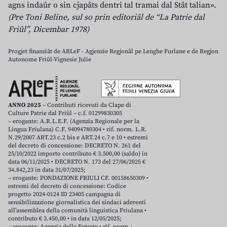
agns indaûr o sin cjapâts dentri tal tramai dal Stât talian».
(Pre Toni Beline, sul so prin editoriâl de “La Patrie dal
Friûl”, Dicembar 1978)
Progjet finanziât de ARLeF - Agjenzie Regjonâl pe Lenghe Furlane e de Regjon
Autonome Friûl-Vignesie Julie
ANNO 2025
– Contributi ricevuti da Clape di
Culture Patrie dal Friûl – c.f. 01299830305
– erogante: A.R.L.E.F. (Agenzia Regionale per la
Lingua Friulana) C.F. 94094780304 • rif. norm. L.R.
N.29/2007 ART.23 c.2 bis e ART.24 c.7 e 10 • estremi
del decreto di concessione: DECRETO N. 261 del
25/10/2022 importo contributo € 3.500,00 (saldo) in
data 06/11/2025 • DECRETO N. 173 del 27/06/2025 €
34.842,23 in data 31/07/2025;
– erogante: FONDAZIONE FRIULI CF. 00158650309 •
estremi del decreto di concessione: Codice
progetto 2024-0124 ID 23405 campagna di
sensibilizzazione giornalistica dei sindaci aderenti
all’assemblea della comunità linguistica Friulana •
contributo € 3.450,00 • in data 12/05/2025;
– erogante: Agenzia delle Entrate • rif. norm.: