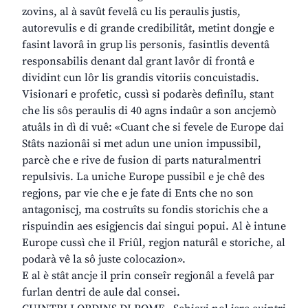
zovins, al à savût fevelâ cu lis peraulis justis,
autorevulis e di grande credibilitât, metint dongje e
fasint lavorâ in grup lis personis, fasintlis deventâ
responsabilis denant dal grant lavôr di frontâ e
dividint cun lôr lis grandis vitoriis concuistadis.
Visionari e profetic, cussì si podarès definîlu, stant
che lis sôs peraulis di 40 agns indaûr a son ancjemò
atuâls in dì di vuê: «Cuant che si fevele de Europe dai
Stâts nazionâi si met adun une union impussibil,
parcè che e rive de fusion di parts naturalmentri
repulsivis. La uniche Europe pussibil e je chê des
regjons, par vie che e je fate di Ents che no son
antagoniscj, ma costruîts su fondis storichis che a
rispuindin aes esigjencis dai singui popui. Al è intune
Europe cussì che il Friûl, regjon naturâl e storiche, al
podarà vê la sô juste colocazion».
E al è stât ancje il prin conseîr regjonâl a fevelâ par
furlan dentri de aule dal consei.