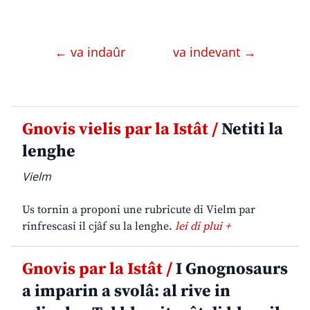
← va indaûr
va indevant →
Gnovis vielis par la Istât /
Netiti la
lenghe
Vielm
Us tornin a proponi une rubricute di Vielm par
rinfrescasi il cjâf su la lenghe.
lei di plui +
Gnovis par la Istât /
I Gnognosaurs
a imparin a svolâ: al rive in