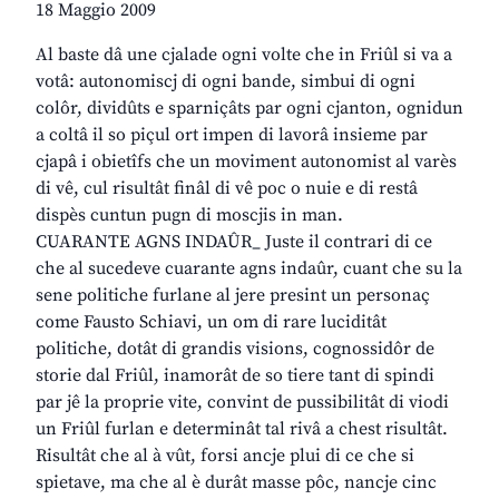
18 Maggio 2009
Al baste dâ une cjalade ogni volte che in Friûl si va a
votâ: autonomiscj di ogni bande, simbui di ogni
colôr, dividûts e sparniçâts par ogni cjanton, ognidun
a coltâ il so piçul ort impen di lavorâ insieme par
cjapâ i obietîfs che un moviment autonomist al varès
di vê, cul risultât finâl di vê poc o nuie e di restâ
dispès cuntun pugn di moscjis in man.
CUARANTE AGNS INDAÛR_ Juste il contrari di ce
che al sucedeve cuarante agns indaûr, cuant che su la
sene politiche furlane al jere presint un personaç
come Fausto Schiavi, un om di rare luciditât
politiche, dotât di grandis visions, cognossidôr de
storie dal Friûl, inamorât de so tiere tant di spindi
par jê la proprie vite, convint de pussibilitât di viodi
un Friûl furlan e determinât tal rivâ a chest risultât.
Risultât che al à vût, forsi ancje plui di ce che si
spietave, ma che al è durât masse pôc, nancje cinc