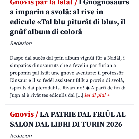
Gnovis par la Istât /
I Gnognosaurs
a imparin a svolâ: al rive in
edicule «Tal blu piturât di blu», il
gnûf album di colorâ
Redazion
Daspò dal sucès dal prin album vignût fûr a Nadâl, i
simpatics dinosauruts che a fevelin par furlan a
proponin pal Istât une gnove aventure: il professôr
Einsaur e il so fedêl assistent Blik a provin di svolâ,
ispirâts dai pterodatils. Rivarano? ◆ A partî de fin di
Jugn al è rivât tes ediculis dal […]
lei di plui +
Gnovis /
LA PATRIE DAL FRIÛL AL
SALON DAL LIBRI DI TURIN 2026
Redazion