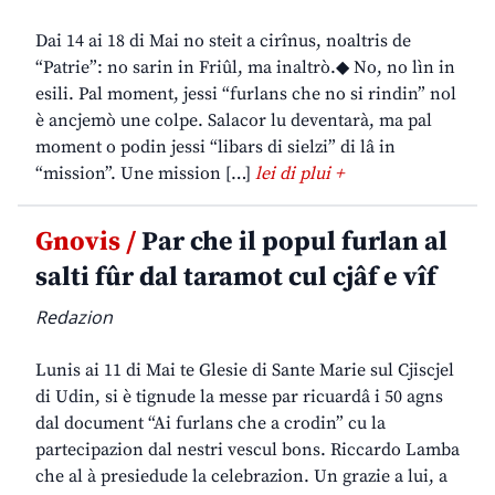
Dai 14 ai 18 di Mai no steit a cirînus, noaltris de
“Patrie”: no sarin in Friûl, ma inaltrò.◆ No, no lìn in
esili. Pal moment, jessi “furlans che no si rindin” nol
è ancjemò une colpe. Salacor lu deventarà, ma pal
moment o podin jessi “libars di sielzi” di lâ in
“mission”. Une mission […]
lei di plui +
Gnovis /
Par che il popul furlan al
salti fûr dal taramot cul cjâf e vîf
Redazion
Lunis ai 11 di Mai te Glesie di Sante Marie sul Cjiscjel
di Udin, si è tignude la messe par ricuardâ i 50 agns
dal document “Ai furlans che a crodin” cu la
partecipazion dal nestri vescul bons. Riccardo Lamba
che al à presiedude la celebrazion. Un grazie a lui, a