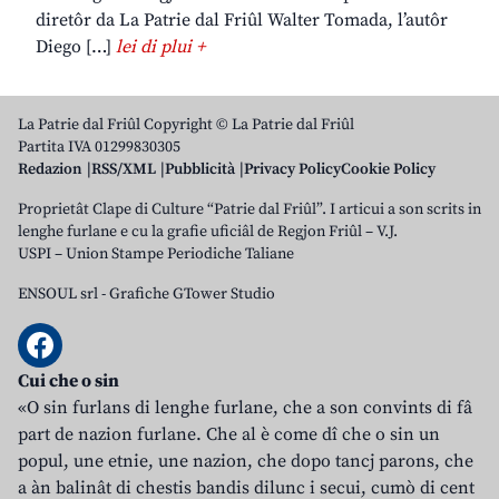
diretôr da La Patrie dal Friûl Walter Tomada, l’autôr
Diego […]
lei di plui +
La Patrie dal Friûl Copyright © La Patrie dal Friûl
Partita IVA 01299830305
Redazion
RSS/XML
Pubblicità
Privacy Policy
Cookie Policy
Proprietât Clape di Culture “Patrie dal Friûl”. I articui a son scrits in
lenghe furlane e cu la grafie uficiâl de Regjon Friûl – V.J.
USPI – Union Stampe Periodiche Taliane
ENSOUL srl
-
Grafiche GTower Studio
Cui che o sin
«O sin furlans di lenghe furlane, che a son convints di fâ
part de nazion furlane. Che al è come dî che o sin un
popul, une etnie, une nazion, che dopo tancj parons, che
a àn balinât di chestis bandis dilunc i secui, cumò di cent