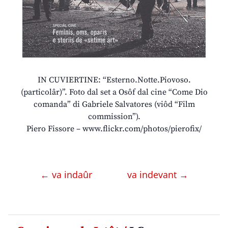
IN CUVIERTINE: “Esterno.Notte.Piovoso.
(particolâr)”. Foto dal set a Osôf dal cine “Come Dio
comanda” di Gabriele Salvatores (viôd “Film
commission”).
Piero Fissore – www.flickr.com/photos/pierofix/
← va indaûr
va indevant →