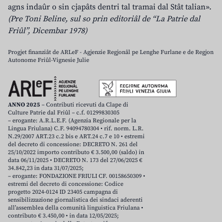
agns indaûr o sin cjapâts dentri tal tramai dal Stât talian».
(Pre Toni Beline, sul so prin editoriâl de “La Patrie dal
Friûl”, Dicembar 1978)
Progjet finanziât de ARLeF - Agjenzie Regjonâl pe Lenghe Furlane e de Regjon
Autonome Friûl-Vignesie Julie
ANNO 2025
– Contributi ricevuti da Clape di
Culture Patrie dal Friûl – c.f. 01299830305
– erogante: A.R.L.E.F. (Agenzia Regionale per la
Lingua Friulana) C.F. 94094780304 • rif. norm. L.R.
N.29/2007 ART.23 c.2 bis e ART.24 c.7 e 10 • estremi
del decreto di concessione: DECRETO N. 261 del
25/10/2022 importo contributo € 3.500,00 (saldo) in
data 06/11/2025 • DECRETO N. 173 del 27/06/2025 €
34.842,23 in data 31/07/2025;
– erogante: FONDAZIONE FRIULI CF. 00158650309 •
estremi del decreto di concessione: Codice
progetto 2024-0124 ID 23405 campagna di
sensibilizzazione giornalistica dei sindaci aderenti
all’assemblea della comunità linguistica Friulana •
contributo € 3.450,00 • in data 12/05/2025;