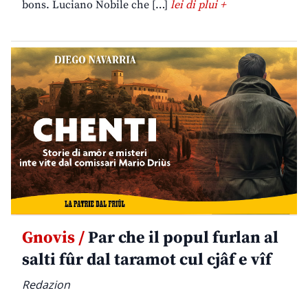
bons. Luciano Nobile che […]
lei di plui +
Gnovis /
Par che il popul furlan al
salti fûr dal taramot cul cjâf e vîf
Redazion