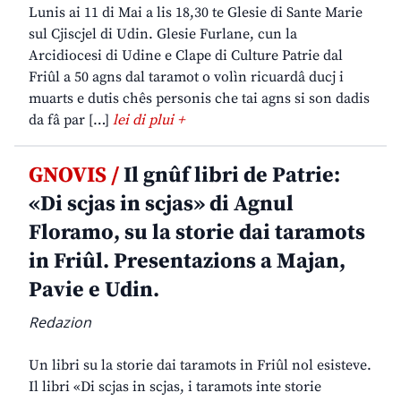
Lunis ai 11 di Mai a lis 18,30 te Glesie di Sante Marie
sul Cjiscjel di Udin. Glesie Furlane, cun la
Arcidiocesi di Udine e Clape di Culture Patrie dal
Friûl a 50 agns dal taramot o volìn ricuardâ ducj i
muarts e dutis chês personis che tai agns si son dadis
da fâ par […]
lei di plui +
GNOVIS /
Il gnûf libri de Patrie:
«Di scjas in scjas» di Agnul
Floramo, su la storie dai taramots
in Friûl. Presentazions a Majan,
Pavie e Udin.
Redazion
Un libri su la storie dai taramots in Friûl nol esisteve.
Il libri «Di scjas in scjas, i taramots inte storie