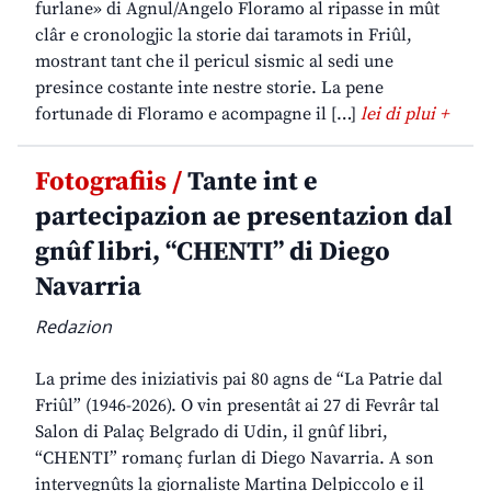
furlane» di Agnul/Angelo Floramo al ripasse in mût
clâr e cronologjic la storie dai taramots in Friûl,
mostrant tant che il pericul sismic al sedi une
presince costante inte nestre storie. La pene
fortunade di Floramo e acompagne il […]
lei di plui +
Fotografiis /
Tante int e
partecipazion ae presentazion dal
gnûf libri, “CHENTI” di Diego
Navarria
Redazion
La prime des iniziativis pai 80 agns de “La Patrie dal
Friûl” (1946-2026). O vin presentât ai 27 di Fevrâr tal
Salon di Palaç Belgrado di Udin, il gnûf libri,
“CHENTI” romanç furlan di Diego Navarria. A son
intervegnûts la gjornaliste Martina Delpiccolo e il