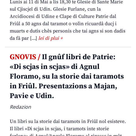
Lunis ai 11 di Mai a lis 18,30 te Glesie di Sante Marie
sul Cjiscjel di Udin. Glesie Furlane, cun la
Arcidiocesi di Udine e Clape di Culture Patrie dal
Friûl a 50 agns dal taramot o volìn ricuardâ ducj i
muarts e dutis chês personis che tai agns si son dadis
da fâ par […]
lei di plui +
GNOVIS /
Il gnûf libri de Patrie:
«Di scjas in scjas» di Agnul
Floramo, su la storie dai taramots
in Friûl. Presentazions a Majan,
Pavie e Udin.
Redazion
Un libri su la storie dai taramots in Friûl nol esisteve.
Il libri «Di scjas in scjas, i taramots inte storie