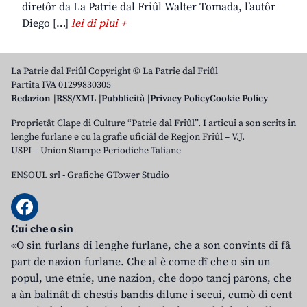
diretôr da La Patrie dal Friûl Walter Tomada, l’autôr
Diego […]
lei di plui +
La Patrie dal Friûl Copyright © La Patrie dal Friûl
Partita IVA 01299830305
Redazion
RSS/XML
Pubblicità
Privacy Policy
Cookie Policy
Proprietât Clape di Culture “Patrie dal Friûl”. I articui a son scrits in
lenghe furlane e cu la grafie uficiâl de Regjon Friûl – V.J.
USPI – Union Stampe Periodiche Taliane
ENSOUL srl
-
Grafiche GTower Studio
Cui che o sin
«O sin furlans di lenghe furlane, che a son convints di fâ
part de nazion furlane. Che al è come dî che o sin un
popul, une etnie, une nazion, che dopo tancj parons, che
a àn balinât di chestis bandis dilunc i secui, cumò di cent