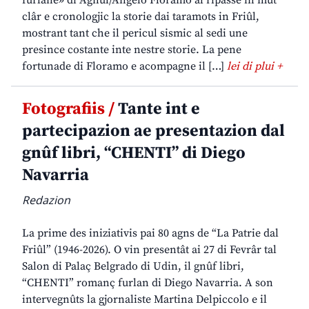
furlane» di Agnul/Angelo Floramo al ripasse in mût
clâr e cronologjic la storie dai taramots in Friûl,
mostrant tant che il pericul sismic al sedi une
presince costante inte nestre storie. La pene
fortunade di Floramo e acompagne il […]
lei di plui +
Fotografiis /
Tante int e
partecipazion ae presentazion dal
gnûf libri, “CHENTI” di Diego
Navarria
Redazion
La prime des iniziativis pai 80 agns de “La Patrie dal
Friûl” (1946-2026). O vin presentât ai 27 di Fevrâr tal
Salon di Palaç Belgrado di Udin, il gnûf libri,
“CHENTI” romanç furlan di Diego Navarria. A son
intervegnûts la gjornaliste Martina Delpiccolo e il