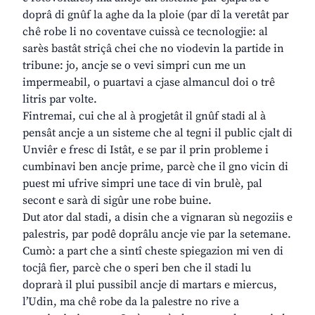
doprâ di gnûf la aghe da la ploie (par dî la veretât par
chê robe li no coventave cuissà ce tecnologjie: al
sarès bastât striçâ chei che no viodevin la partide in
tribune: jo, ancje se o vevi simpri cun me un
impermeabil, o puartavi a cjase almancul doi o trê
litris par volte.
Fintremai, cui che al à progjetât il gnûf stadi al à
pensât ancje a un sisteme che al tegni il public cjalt di
Unviêr e fresc di Istât, e se par il prin probleme i
cumbinavi ben ancje prime, parcè che il gno vicin di
puest mi ufrive simpri une tace di vin brulè, pal
secont e sarà di sigûr une robe buine.
Dut ator dal stadi, a disin che a vignaran sù negoziis e
palestris, par podê doprâlu ancje vie par la setemane.
Cumò: a part che a sintî cheste spiegazion mi ven di
tocjâ fier, parcè che o speri ben che il stadi lu
doprarà il plui pussibil ancje di martars e miercus,
l’Udin, ma chê robe da la palestre no rive a