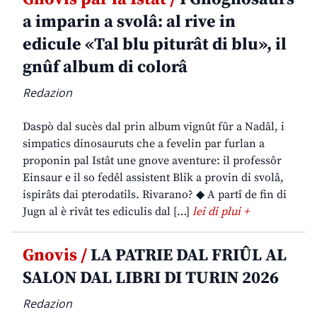
a imparin a svolâ: al rive in
edicule «Tal blu piturât di blu», il
gnûf album di colorâ
Redazion
Daspò dal sucès dal prin album vignût fûr a Nadâl, i
simpatics dinosauruts che a fevelin par furlan a
proponin pal Istât une gnove aventure: il professôr
Einsaur e il so fedêl assistent Blik a provin di svolâ,
ispirâts dai pterodatils. Rivarano? ◆ A partî de fin di
Jugn al è rivât tes ediculis dal […]
lei di plui +
Gnovis /
LA PATRIE DAL FRIÛL AL
SALON DAL LIBRI DI TURIN 2026
Redazion