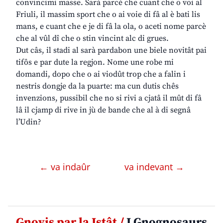
convincimi masse. Sarà parcè che cuant che o voi al
Friuli, il massim sport che o ai voie di fâ al è bati lis
mans, e cuant che e je di fâ la ola, o aceti nome parcè
che al vûl dî che o stin vincint alc di grues.
Dut câs, il stadi al sarà pardabon une biele novitât pai
tifôs e par dute la regjon. Nome une robe mi
domandi, dopo che o ai viodût trop che a falin i
nestris dongje da la puarte: ma cun dutis chês
invenzions, pussibil che no si rivi a cjatâ il mût di fâ
lâ il cjamp di rive in jù de bande che al à di segnâ
l’Udin?
← va indaûr
va indevant →
Gnovis par la Istât /
I Gnognosaurs