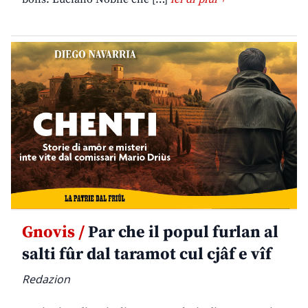
Gnovis /
Par che il popul furlan al
salti fûr dal taramot cul cjâf e vîf
Redazion