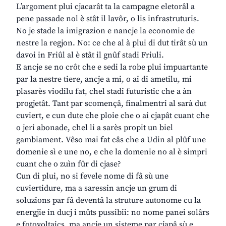
L’argoment plui cjacarât ta la campagne eletorâl a
pene passade nol è stât il lavôr, o lis infrastruturis.
No je stade la imigrazion e nancje la economie de
nestre la regjon. No: ce che al à plui di dut tirât sù un
davoi in Friûl al è stât il gnûf stadi Friuli.
E ancje se no crôt che e sedi la robe plui impuartante
par la nestre tiere, ancje a mi, o ai di ametilu, mi
plasarès viodilu fat, chel stadi futuristic che a àn
progjetât. Tant par scomençâ, finalmentri al sarà dut
cuviert, e cun dute che ploie che o ai cjapât cuant che
o jeri abonade, chel li a sarès propit un biel
gambiament. Vêso mai fat câs che a Udin al plûf une
domenie sì e une no, e che la domenie no al è simpri
cuant che o zuìn fûr di cjase?
Cun di plui, no si fevele nome di fâ sù une
cuviertidure, ma a saressin ancje un grum di
soluzions par fâ deventâ la struture autonome cu la
energjie in ducj i mûts pussibii: no nome panei solârs
e fotovoltaics, ma ancje un sisteme par cjapâ sù e