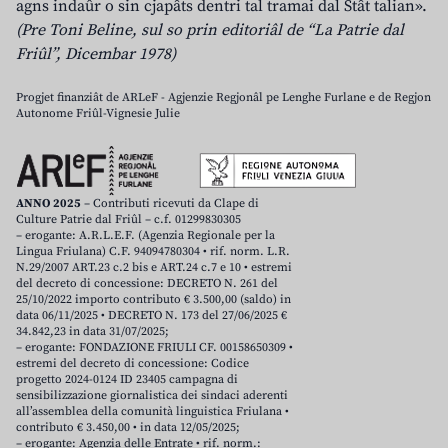
agns indaûr o sin cjapâts dentri tal tramai dal Stât talian».
(Pre Toni Beline, sul so prin editoriâl de “La Patrie dal
Friûl”, Dicembar 1978)
Progjet finanziât de ARLeF - Agjenzie Regjonâl pe Lenghe Furlane e de Regjon
Autonome Friûl-Vignesie Julie
ANNO 2025
– Contributi ricevuti da Clape di
Culture Patrie dal Friûl – c.f. 01299830305
– erogante: A.R.L.E.F. (Agenzia Regionale per la
Lingua Friulana) C.F. 94094780304 • rif. norm. L.R.
N.29/2007 ART.23 c.2 bis e ART.24 c.7 e 10 • estremi
del decreto di concessione: DECRETO N. 261 del
25/10/2022 importo contributo € 3.500,00 (saldo) in
data 06/11/2025 • DECRETO N. 173 del 27/06/2025 €
34.842,23 in data 31/07/2025;
– erogante: FONDAZIONE FRIULI CF. 00158650309 •
estremi del decreto di concessione: Codice
progetto 2024-0124 ID 23405 campagna di
sensibilizzazione giornalistica dei sindaci aderenti
all’assemblea della comunità linguistica Friulana •
contributo € 3.450,00 • in data 12/05/2025;
– erogante: Agenzia delle Entrate • rif. norm.: