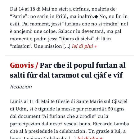
Dai 14 ai 18 di Mai no steit a cirînus, noaltris de
“Patrie”: no sarin in Friûl, ma inaltrò.◆ No, no lìn in
esili. Pal moment, jessi “furlans che no si rindin” nol
è ancjemò une colpe. Salacor lu deventarà, ma pal
moment o podin jessi “libars di sielzi” di lâ in
“mission”. Une mission […]
lei di plui +
Gnovis /
Par che il popul furlan al
salti fûr dal taramot cul cjâf e vîf
Redazion
Lunis ai 11 di Mai te Glesie di Sante Marie sul Cjiscjel
di Udin, si è tignude la messe par ricuardâ i 50 agns
dal document “Ai furlans che a crodin” cu la
partecipazion dal nestri vescul bons. Riccardo Lamba
che al à presiedude la celebrazion. Un grazie a lui, a
bons. Luciano Nobile che […]
lei di plui +