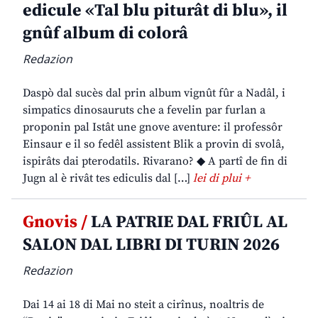
edicule «Tal blu piturât di blu», il
gnûf album di colorâ
Redazion
Daspò dal sucès dal prin album vignût fûr a Nadâl, i
simpatics dinosauruts che a fevelin par furlan a
proponin pal Istât une gnove aventure: il professôr
Einsaur e il so fedêl assistent Blik a provin di svolâ,
ispirâts dai pterodatils. Rivarano? ◆ A partî de fin di
Jugn al è rivât tes ediculis dal […]
lei di plui +
Gnovis /
LA PATRIE DAL FRIÛL AL
SALON DAL LIBRI DI TURIN 2026
Redazion
Dai 14 ai 18 di Mai no steit a cirînus, noaltris de