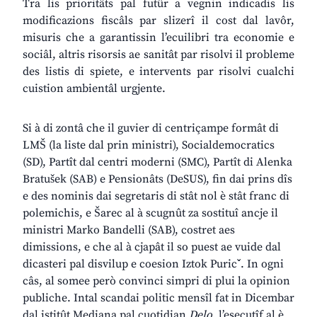
Tra lis prioritâts pal futûr a vegnin indicadis lis
modificazions fiscâls par slizerî il cost dal lavôr,
misuris che a garantissin l’ecuilibri tra economie e
sociâl, altris risorsis ae sanitât par risolvi il probleme
des listis di spiete, e intervents par risolvi cualchi
cuistion ambientâl urgjente.
Si à di zontâ che il guvier di centriçampe formât di
LMŠ (la liste dal prin ministri), Socialdemocratics
(SD), Partît dal centri moderni (SMC), Partît di Alenka
Bratušek (SAB) e Pensionâts (DeSUS), fin dai prins dîs
e des nominis dai segretaris di stât nol è stât franc di
polemichis, e Šarec al à scugnût za sostituî ancje il
ministri Marko Bandelli (SAB), costret aes
dimissions, e che al à cjapât il so puest ae vuide dal
dicasteri pal disvilup e coesion Iztok Puric
ˇ
. In ogni
câs, al somee però convinci simpri di plui la opinion
publiche. Intal scandai politic mensîl fat in Dicembar
dal istitût Mediana pal cuotidian
Delo
, l’esecutîf al è