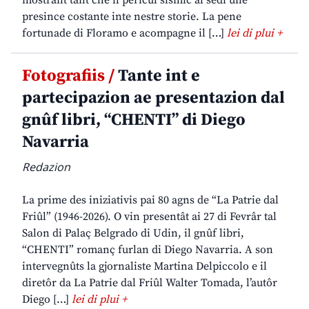
mostrant tant che il pericul sismic al sedi une
presince costante inte nestre storie. La pene
fortunade di Floramo e acompagne il […]
lei di plui +
Fotografiis /
Tante int e
partecipazion ae presentazion dal
gnûf libri, “CHENTI” di Diego
Navarria
Redazion
La prime des iniziativis pai 80 agns de “La Patrie dal
Friûl” (1946-2026). O vin presentât ai 27 di Fevrâr tal
Salon di Palaç Belgrado di Udin, il gnûf libri,
“CHENTI” romanç furlan di Diego Navarria. A son
intervegnûts la gjornaliste Martina Delpiccolo e il
diretôr da La Patrie dal Friûl Walter Tomada, l’autôr
Diego […]
lei di plui +