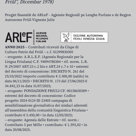
Friûl”, Dicembar 1978)
Progjet finanziât de ARLeF - Agjenzie Regjonâl pe Lenghe Furlane e de Regjon
Autonome Friûl-Vignesie Julie
ANNO 2025
– Contributi ricevuti da Clape di
Culture Patrie dal Friûl – c.f. 01299830305
– erogante: A.R.L.E.F. (Agenzia Regionale per la
Lingua Friulana) C.F. 94094780304 • rif. norm. L.R.
N.29/2007 ART.23 c.2 bis e ART.24 c.7 e 10 • estremi
del decreto di concessione: DECRETO N. 261 del
25/10/2022 importo contributo € 3.500,00 (saldo) in
data 06/11/2025 • DECRETO N. 173 del 27/06/2025 €
34.842,23 in data 31/07/2025;
– erogante: FONDAZIONE FRIULI CF. 00158650309 •
estremi del decreto di concessione: Codice
progetto 2024-0124 ID 23405 campagna di
sensibilizzazione giornalistica dei sindaci aderenti
all’assemblea della comunità linguistica Friulana •
contributo € 3.450,00 • in data 12/05/2025;
– erogante: Agenzia delle Entrate • rif. norm.:
Contributo 5 per Mille • contributo: € 1.593,02 • in
data 20/08/2025.