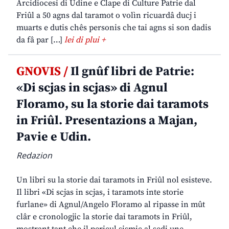
Arcidiocesi di Udine e Clape di Culture Patrie dal
Friûl a 50 agns dal taramot o volìn ricuardâ ducj i
muarts e dutis chês personis che tai agns si son dadis
da fâ par […]
lei di plui +
GNOVIS /
Il gnûf libri de Patrie:
«Di scjas in scjas» di Agnul
Floramo, su la storie dai taramots
in Friûl. Presentazions a Majan,
Pavie e Udin.
Redazion
Un libri su la storie dai taramots in Friûl nol esisteve.
Il libri «Di scjas in scjas, i taramots inte storie
furlane» di Agnul/Angelo Floramo al ripasse in mût
clâr e cronologjic la storie dai taramots in Friûl,