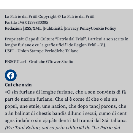
La Patrie dal Friûl Copyright © La Patrie dal Friûl
Partita IVA 01299830305
Redazion
RSS/XML
Pubblicità
Privacy Policy
Cookie Policy
Proprietât Clape di Culture “Patrie dal Friûl”. I articui a son scrits in
lenghe furlane e cu la grafie uficiâl de Regjon Friûl – V.J.
USPI – Union Stampe Periodiche Taliane
ENSOUL srl
-
Grafiche GTower Studio
Cui che o sin
«O sin furlans di lenghe furlane, che a son convints di fâ
part de nazion furlane. Che al è come dî che o sin un
popul, une etnie, une nazion, che dopo tancj parons, che
a àn balinât di chestis bandis dilunc i secui, cumò di cent
agns indaûr o sin cjapâts dentri tal tramai dal Stât talian».
(Pre Toni Beline, sul so prin editoriâl de “La Patrie dal