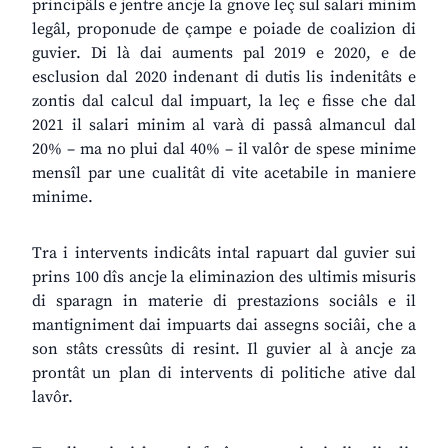
principâls e jentre ancje la gnove leç sul salari minim
legâl, proponude de çampe e poiade de coalizion di
guvier. Di là dai auments pal 2019 e 2020, e de
esclusion dal 2020 indenant di dutis lis indenitâts e
zontis dal calcul dal impuart, la leç e fisse che dal
2021 il salari minim al varà di passâ almancul dal
20% – ma no plui dal 40% – il valôr de spese minime
mensîl par une cualitât di vite acetabile in maniere
minime.
Tra i intervents indicâts intal rapuart dal guvier sui
prins 100 dîs ancje la eliminazion des ultimis misuris
di sparagn in materie di prestazions sociâls e il
mantigniment dai impuarts dai assegns sociâi, che a
son stâts cressûts di resint. Il guvier al à ancje za
prontât un plan di intervents di politiche ative dal
lavôr.