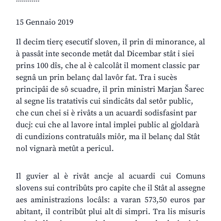
15 Gennaio 2019
Il decim tierç esecutîf sloven, il prin di minorance, al
à passât inte seconde metât dal Dicembar stât i siei
prins 100 dîs, che al è calcolât il moment classic par
segnâ un prin belanç dal lavôr fat. Tra i sucès
principâi de sô scuadre, il prin ministri Marjan Šarec
al segne lis tratativis cui sindicâts dal setôr public,
che cun chei si è rivâts a un acuardi sodisfasint par
ducj: cui che al lavore intal implei public al gjoldarà
di cundizions contratuâls miôr, ma il belanç dal Stât
nol vignarà metût a pericul.
Il guvier al è rivât ancje al acuardi cui Comuns
slovens sui contribûts pro capite che il Stât al assegne
aes aministrazions locâls: a varan 573,50 euros par
abitant, il contribût plui alt di simpri. Tra lis misuris