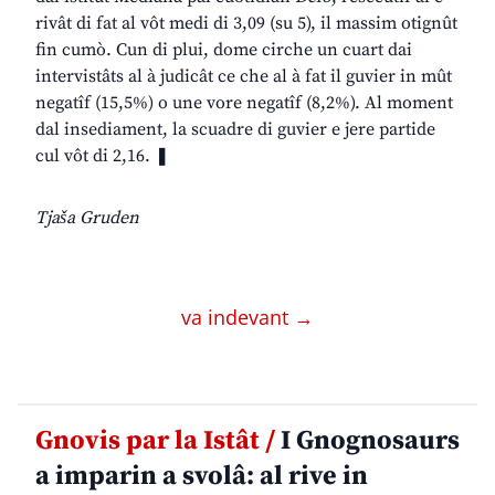
rivât di fat al vôt medi di 3,09 (su 5), il massim otignût
fin cumò. Cun di plui, dome cirche un cuart dai
intervistâts al à judicât ce che al à fat il guvier in mût
negatîf (15,5%) o une vore negatîf (8,2%). Al moment
dal insediament, la scuadre di guvier e jere partide
cul vôt di 2,16. ❚
Tjaša Gruden
va indevant →
Gnovis par la Istât /
I Gnognosaurs
a imparin a svolâ: al rive in