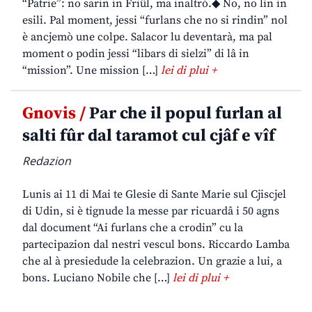
“Patrie”: no sarin in Friûl, ma inaltrò.◆ No, no lìn in
esili. Pal moment, jessi “furlans che no si rindin” nol
è ancjemò une colpe. Salacor lu deventarà, ma pal
moment o podin jessi “libars di sielzi” di lâ in
“mission”. Une mission […]
lei di plui +
Gnovis /
Par che il popul furlan al
salti fûr dal taramot cul cjâf e vîf
Redazion
Lunis ai 11 di Mai te Glesie di Sante Marie sul Cjiscjel
di Udin, si è tignude la messe par ricuardâ i 50 agns
dal document “Ai furlans che a crodin” cu la
partecipazion dal nestri vescul bons. Riccardo Lamba
che al à presiedude la celebrazion. Un grazie a lui, a
bons. Luciano Nobile che […]
lei di plui +