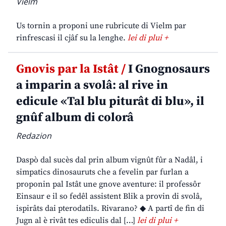
Vielm
Us tornin a proponi une rubricute di Vielm par
rinfrescasi il cjâf su la lenghe.
lei di plui +
Gnovis par la Istât /
I Gnognosaurs
a imparin a svolâ: al rive in
edicule «Tal blu piturât di blu», il
gnûf album di colorâ
Redazion
Daspò dal sucès dal prin album vignût fûr a Nadâl, i
simpatics dinosauruts che a fevelin par furlan a
proponin pal Istât une gnove aventure: il professôr
Einsaur e il so fedêl assistent Blik a provin di svolâ,
ispirâts dai pterodatils. Rivarano? ◆ A partî de fin di
Jugn al è rivât tes ediculis dal […]
lei di plui +