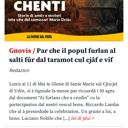
Gnovis /
Par che il popul furlan al
salti fûr dal taramot cul cjâf e vîf
Redazion
Lunis ai 11 di Mai te Glesie di Sante Marie sul Cjiscjel
di Udin, si è tignude la messe par ricuardâ i 50 agns
dal document “Ai furlans che a crodin” cu la
partecipazion dal nestri vescul bons. Riccardo Lamba
che al à presiedude la celebrazion. Un grazie a lui, a
bons. Luciano Nobile che […]
lei di plui +