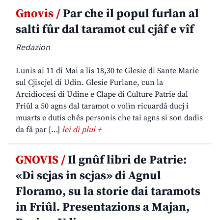
Gnovis /
Par che il popul furlan al
salti fûr dal taramot cul cjâf e vîf
Redazion
Lunis ai 11 di Mai a lis 18,30 te Glesie di Sante Marie
sul Cjiscjel di Udin. Glesie Furlane, cun la
Arcidiocesi di Udine e Clape di Culture Patrie dal
Friûl a 50 agns dal taramot o volìn ricuardâ ducj i
muarts e dutis chês personis che tai agns si son dadis
da fâ par […]
lei di plui +
GNOVIS /
Il gnûf libri de Patrie:
«Di scjas in scjas» di Agnul
Floramo, su la storie dai taramots
in Friûl. Presentazions a Majan,