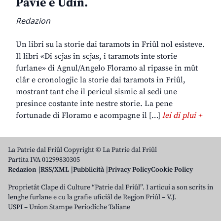
Pavie e Udin.
Redazion
Un libri su la storie dai taramots in Friûl nol esisteve.
Il libri «Di scjas in scjas, i taramots inte storie
furlane» di Agnul/Angelo Floramo al ripasse in mût
clâr e cronologjic la storie dai taramots in Friûl,
mostrant tant che il pericul sismic al sedi une
presince costante inte nestre storie. La pene
fortunade di Floramo e acompagne il […]
lei di plui +
La Patrie dal Friûl Copyright © La Patrie dal Friûl
Partita IVA 01299830305
Redazion
RSS/XML
Pubblicità
Privacy Policy
Cookie Policy
Proprietât Clape di Culture “Patrie dal Friûl”. I articui a son scrits in
lenghe furlane e cu la grafie uficiâl de Regjon Friûl – V.J.
USPI – Union Stampe Periodiche Taliane