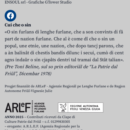
ENSOUL srl
-
Grafiche GTower Studio
Cui che o sin
«O sin furlans di lenghe furlane, che a son convints di fâ
part de nazion furlane. Che al è come dî che o sin un
popul, une etnie, une nazion, che dopo tancj parons, che
a àn balinât di chestis bandis dilunc i secui, cumò di cent
agns indaûr o sin cjapâts dentri tal tramai dal Stât talian».
(Pre Toni Beline, sul so prin editoriâl de “La Patrie dal
Friûl”, Dicembar 1978)
Progjet finanziât de ARLeF - Agjenzie Regjonâl pe Lenghe Furlane e de Regjon
Autonome Friûl-Vignesie Julie
ANNO 2025
– Contributi ricevuti da Clape di
Culture Patrie dal Friûl – c.f. 01299830305
– erogante: A.R.L.E.F. (Agenzia Regionale per la