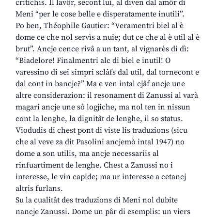
critichis. Il lavôr, secont lui, al diven dal amôr di
Meni “per le cose belle e disperatamente inutili”.
Po ben, Théophile Gautier: “Veramentri biel al è
dome ce che nol servìs a nuie; dut ce che al è util al è
brut”. Ancje cence rivâ a un tant, al vignarès di dì:
“Biadelore! Finalmentri alc di biel e inutil! O
varessino di sei simpri sclâfs dal util, dal tornecont e
dal cont in bancje?” Ma e ven intal cjâf ancje une
altre considerazion: il resonament di Zanussi al varà
magari ancje une sô logjiche, ma nol ten in nissun
cont la lenghe, la dignitât de lenghe, il so status.
Viodudis di chest pont di viste lis traduzions (sicu
che al veve za dit Pasolini ancjemò intal 1947) no
dome a son utilis, ma ancje necessariis al
rinfuartiment de lenghe. Chest a Zanussi no i
interesse, le vin capide; ma ur interesse a cetancj
altris furlans.
Su la cualitât des traduzions di Meni nol dubite
nancje Zanussi. Dome un pâr di esemplis: un viers