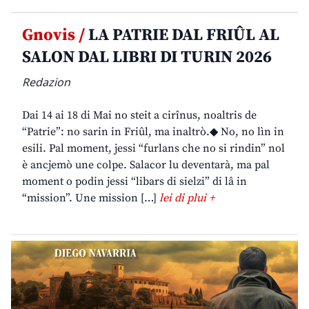
Gnovis /
LA PATRIE DAL FRIÛL AL
SALON DAL LIBRI DI TURIN 2026
Redazion
Dai 14 ai 18 di Mai no steit a cirînus, noaltris de
“Patrie”: no sarin in Friûl, ma inaltrò.◆ No, no lìn in
esili. Pal moment, jessi “furlans che no si rindin” nol
è ancjemò une colpe. Salacor lu deventarà, ma pal
moment o podin jessi “libars di sielzi” di lâ in
“mission”. Une mission […]
lei di plui +