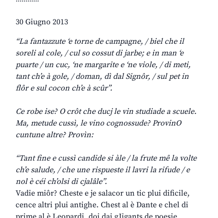
30 Giugno 2013
“La fantazzute ‘e torne de campagne, / biel che il
soreli al cole, / cul so cossut di jarbe; e in man ‘e
puarte / un cuc, ‘ne margarite e ‘ne viole, / di meti,
tant ch’e à gole, / doman, dì dal Signôr, / sul pet in
flôr e sul cocon ch’e à scûr”.
Ce robe ise? O crôt che ducj le vin studiade a scuele.
Ma, metude cussì, le vino cognossude? ProvinO
cuntune altre? Provìn:
“Tant fine e cussì candide si àle / la frute mê la volte
ch’e salude, / che une rispueste il lavri la rifude / e
nol è céi ch’olsi di cjalâle”.
Vadie miôr? Cheste e je salacor un tic plui dificile,
cence altri plui antighe. Chest al è Dante e chel di
prime al è Leopardi, doi dai gJigants de poesie