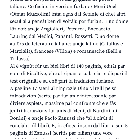
taliane. Ce fasino in version furlane? Meni Ucel
(Otmar Muzzolini) intai agns dal Setante di chel altri
secul al à pensât ben di voltâju par furlan. E no dome
lôr doi: ancje Angiolieri, Petrarca, Boccaccio,
Laurinç dai Medici, Pananti. Rossetti. E no dome
autôrs de leterature taliane: ancje latine (Catullus e
Marzialis), francese (Villon) e romanesche (Belli e
Trilussa).
Al è vignût fûr un biel libri di 140 paginis, editât par
cont di Risultive, che al ripuarte su la cjarte dispari il
test origjinâl e su chê pari la traduzion furlane.
A pagjine 17 Meni al ringrazie Dino Virgili pe sô
introduzion (scrite par furlan e interessante par
diviers aspiets, massime pai confronts che e fâs
jenfri traduzions furlanis di Meni, di Nardini, di
Bonini) e ancje Paolo Zanussi che “al à cirût di
zoncjâlu” (il libri). E, in efiets, insom dal libri a son 5
pagjinis di Zanussi (scritis par talian) une vore