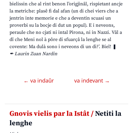
bielissin che al rint benon l’origjinâl, rispietant ancje
la metriche: plasê fi dal afan (un di chei viers che a
jentrin inte memorie e che a deventin scuasi un
proverbi su la bocje di dut un popul). E i neveons,
peraule che no cjati ni intal Pirona, ni in Nazzi. Vâl a
dî che Meni nol à pôre di sfuarçâ la lenghe se al
covente: Ma dulà sono i neveons di un dì?’. Biel! ❚
✒ Laurin Zuan Nardin
← va indaûr
va indevant →
Gnovis vielis par la Istât /
Netiti la
lenghe