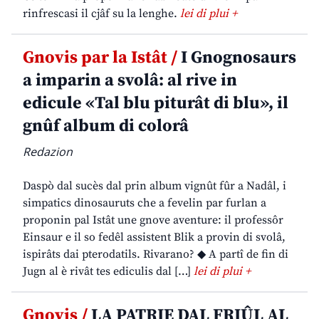
rinfrescasi il cjâf su la lenghe.
lei di plui +
Gnovis par la Istât /
I Gnognosaurs
a imparin a svolâ: al rive in
edicule «Tal blu piturât di blu», il
gnûf album di colorâ
Redazion
Daspò dal sucès dal prin album vignût fûr a Nadâl, i
simpatics dinosauruts che a fevelin par furlan a
proponin pal Istât une gnove aventure: il professôr
Einsaur e il so fedêl assistent Blik a provin di svolâ,
ispirâts dai pterodatils. Rivarano? ◆ A partî de fin di
Jugn al è rivât tes ediculis dal […]
lei di plui +
Gnovis /
LA PATRIE DAL FRIÛL AL