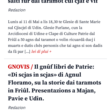
salti fûr dal taramot cul cjâf e vîf
Redazion
Lunis ai 11 di Mai a lis 18,30 te Glesie di Sante Marie
sul Cjiscjel di Udin. Glesie Furlane, cun la
Arcidiocesi di Udine e Clape di Culture Patrie dal
Friûl a 50 agns dal taramot o volìn ricuardâ ducj i
muarts e dutis chês personis che tai agns si son dadis
da fâ par […]
lei di plui +
GNOVIS /
Il gnûf libri de Patrie:
«Di scjas in scjas» di Agnul
Floramo, su la storie dai taramots
in Friûl. Presentazions a Majan,
Pavie e Udin.
Redazion