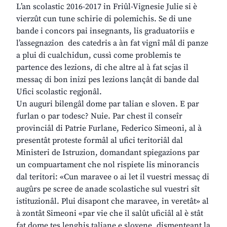
L’an scolastic 2016-2017 in Friûl-Vignesie Julie si è
vierzût cun tune schirie di polemichis. Se di une
bande i concors pai insegnants, lis graduatoriis e
l’assegnazion des catedris a àn fat vignî mâl di panze
a plui di cualchidun, cussì come problemis te
partence des lezions, di che altre al à fat scjas il
messaç di bon inizi pes lezions lançât di bande dal
Ufici scolastic regjonâl.
Un auguri bilengâl dome par talian e sloven. E par
furlan o par todesc? Nuie. Par chest il conseîr
provinciâl di Patrie Furlane, Federico Simeoni, al à
presentât proteste formâl al ufici teritoriâl dal
Ministeri de Istruzion, domandant spiegazions par
un compuartament che nol rispiete lis minorancis
dal teritori: «Cun maravee o ai let il vuestri messaç di
augûrs pe scree de anade scolastiche sul vuestri sît
istituzionâl. Plui disapont che maravee, in veretât» al
à zontât Simeoni «par vie che il salût uficiâl al è stât
fat dome tes lenghis taliane e slovene, dismenteant la