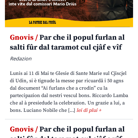
Gnovis /
Par che il popul furlan al
salti fûr dal taramot cul cjâf e vîf
Redazion
Lunis ai 11 di Mai te Glesie di Sante Marie sul Cjiscjel
di Udin, si è tignude la messe par ricuardâ i 50 agns
dal document “Ai furlans che a crodin” cu la
partecipazion dal nestri vescul bons. Riccardo Lamba
che al à presiedude la celebrazion. Un grazie a lui, a
bons. Luciano Nobile che […]
lei di plui +
Gnovis /
Par che il popul furlan al