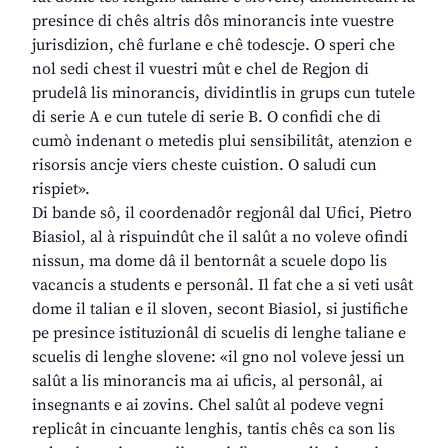
presince di chês altris dôs minorancis inte vuestre
jurisdizion, chê furlane e chê todescje. O speri che
nol sedi chest il vuestri mût e chel de Regjon di
prudelâ lis minorancis, dividintlis in grups cun tutele
di serie A e cun tutele di serie B. O confidi che di
cumò indenant o metedis plui sensibilitât, atenzion e
risorsis ancje viers cheste cuistion. O saludi cun
rispiet».
Di bande sô, il coordenadôr regjonâl dal Ufici, Pietro
Biasiol, al à rispuindût che il salût a no voleve ofindi
nissun, ma dome dâ il bentornât a scuele dopo lis
vacancis a students e personâl. Il fat che a si veti usât
dome il talian e il sloven, secont Biasiol, si justifiche
pe presince istituzionâl di scuelis di lenghe taliane e
scuelis di lenghe slovene: «il gno nol voleve jessi un
salût a lis minorancis ma ai uficis, al personâl, ai
insegnants e ai zovins. Chel salût al podeve vegni
replicât in cincuante lenghis, tantis chês ca son lis