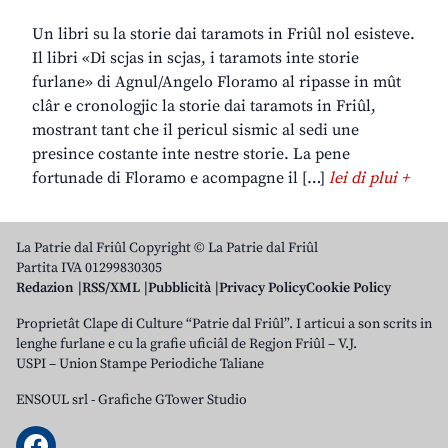
Un libri su la storie dai taramots in Friûl nol esisteve.
Il libri «Di scjas in scjas, i taramots inte storie
furlane» di Agnul/Angelo Floramo al ripasse in mût
clâr e cronologjic la storie dai taramots in Friûl,
mostrant tant che il pericul sismic al sedi une
presince costante inte nestre storie. La pene
fortunade di Floramo e acompagne il […]
lei di plui +
La Patrie dal Friûl Copyright © La Patrie dal Friûl
Partita IVA 01299830305
Redazion
RSS/XML
Pubblicità
Privacy Policy
Cookie Policy
Proprietât Clape di Culture “Patrie dal Friûl”. I articui a son scrits in
lenghe furlane e cu la grafie uficiâl de Regjon Friûl – V.J.
USPI – Union Stampe Periodiche Taliane
ENSOUL srl
-
Grafiche GTower Studio