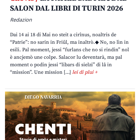
SALON DAL LIBRI DI TURIN 2026
Redazion
Dai 14 ai 18 di Mai no steit a cirînus, noaltris de
“Patrie”: no sarin in Friûl, ma inaltrò.◆ No, no lìn in
esili. Pal moment, jessi “furlans che no si rindin” nol
è ancjemò une colpe. Salacor lu deventarà, ma pal
moment o podin jessi “libars di sielzi” di lâ in
“mission”. Une mission […]
lei di plui +