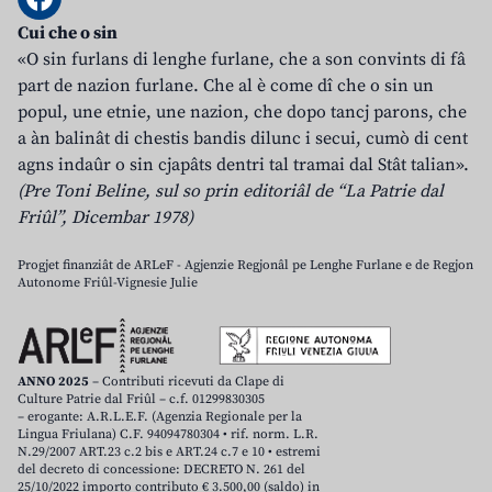
Cui che o sin
«O sin furlans di lenghe furlane, che a son convints di fâ
part de nazion furlane. Che al è come dî che o sin un
popul, une etnie, une nazion, che dopo tancj parons, che
a àn balinât di chestis bandis dilunc i secui, cumò di cent
agns indaûr o sin cjapâts dentri tal tramai dal Stât talian».
(Pre Toni Beline, sul so prin editoriâl de “La Patrie dal
Friûl”, Dicembar 1978)
Progjet finanziât de ARLeF - Agjenzie Regjonâl pe Lenghe Furlane e de Regjon
Autonome Friûl-Vignesie Julie
ANNO 2025
– Contributi ricevuti da Clape di
Culture Patrie dal Friûl – c.f. 01299830305
– erogante: A.R.L.E.F. (Agenzia Regionale per la
Lingua Friulana) C.F. 94094780304 • rif. norm. L.R.
N.29/2007 ART.23 c.2 bis e ART.24 c.7 e 10 • estremi
del decreto di concessione: DECRETO N. 261 del
25/10/2022 importo contributo € 3.500,00 (saldo) in