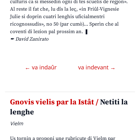
culturis ca si messedin ogni dì tes scuelis de regjon».
Al reste il fat che, lu dîs la leç, «in Friûl-Vignesie
Julie si doprin cuatri lenghis uficialmentri
ricognossudis», no 50 (par cumò)… Sperìn che al
coventi di lezion pal prossim an. ❚
✒ David Zanirato
← va indaûr
va indevant →
Gnovis vielis par la Istât /
Netiti la
lenghe
Vielm
Us tornin a proponi une rubricute di Vielm par