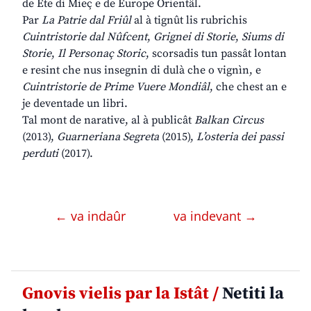
de Ete di Mieç e de Europe Orientâl.
Par
La Patrie dal Friûl
al à tignût lis rubrichis
Cuintristorie dal Nûfcent
,
Grignei di Storie
,
Siums di
Storie
,
Il Personaç Storic
, scorsadis tun passât lontan
e resint che nus insegnin di dulà che o vignìn, e
Cuintristorie de Prime Vuere Mondiâl
, che chest an e
je deventade un libri.
Tal mont de narative, al à publicât
Balkan Circus
(2013),
Guarneriana Segreta
(2015),
L’osteria dei passi
perduti
(2017).
← va indaûr
va indevant →
Gnovis vielis par la Istât /
Netiti la