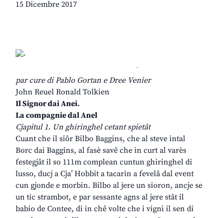
15 Dicembre 2017
.
par cure di Pablo Gortan e Dree Venier
John Reuel Ronald Tolkien
Il Signor dai Anei.
La compagnie dal Anel
Cjapitul 1. Un ghiringhel cetant spietât
Cuant che il siôr Bilbo Baggins, che al steve intal
Borc dai Baggins, al fasè savê che in curt al varès
festegjât il so 111m complean cuntun ghiringhel di
lusso, ducj a Cja’ Hobbit a tacarin a fevelâ dal event
cun gjonde e morbin. Bilbo al jere un sioron, ancje se
un tic strambot, e par sessante agns al jere stât il
babio de Contee, di in chê volte che i vignì il sen di