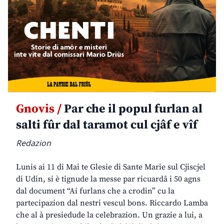
Gnovis /
Par che il popul furlan al
salti fûr dal taramot cul cjâf e vîf
Redazion
Lunis ai 11 di Mai te Glesie di Sante Marie sul Cjiscjel
di Udin, si è tignude la messe par ricuardâ i 50 agns
dal document “Ai furlans che a crodin” cu la
partecipazion dal nestri vescul bons. Riccardo Lamba
che al à presiedude la celebrazion. Un grazie a lui, a