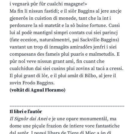
i vegnarà pûr fûr cualchi magagne!»
Ma fin li nissun fastidi; e il siôr Baggins al jere ancje
gjenerôs in cuistion di monede, tant che la int i
perdonave la sô matetât e la sô buine fortune. Cussì
lui al podè mantignî simpri contats cui siei parincj
(fate ecezion, naturalmentri, pai Sackville-Baggins)
vantant un trop di inmagâts amiradôrs jenfri i siei
compaesans des fameis plui puaris e malmetudis. E
pûr nol veve nissun grant amì, fin cuant che
cualchidun dai siei cusins plui zovins al tacà a cressi.
Il plui grant di lôr, e il plui amât di Bilbo, al jere il
zovin Frodo Baggins.
(voltât di Agnul Floramo)
________________________________________________
Il libri e l’autôr
Il Signôr dai Anei
e je une opare monumentâl, ma
dome une piçule frazion de intiere vore fantastiche
dal autôr. I popui libars de Tiere di Mieç a àn di