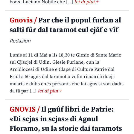
bons. Luciano Nobile che […]
lei di plui +
Gnovis /
Par che il popul furlan al
salti fûr dal taramot cul cjâf e vîf
Redazion
Lunis ai 11 di Mai a lis 18,30 te Glesie di Sante Marie
sul Cjiscjel di Udin. Glesie Furlane, cun la
Arcidiocesi di Udine e Clape di Culture Patrie dal
Friûl a 50 agns dal taramot o volìn ricuardâ ducj i
muarts e dutis chês personis che tai agns si son dadis
da fâ par […]
lei di plui +
GNOVIS /
Il gnûf libri de Patrie:
«Di scjas in scjas» di Agnul
Floramo, su la storie dai taramots