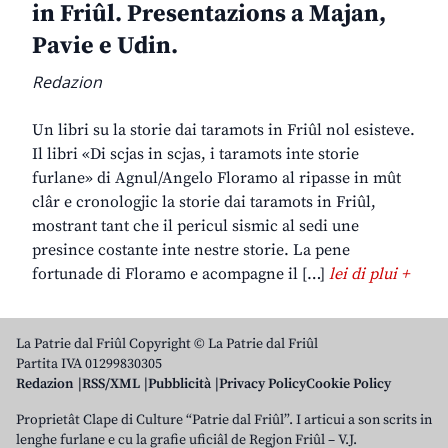
in Friûl. Presentazions a Majan,
Pavie e Udin.
Redazion
Un libri su la storie dai taramots in Friûl nol esisteve.
Il libri «Di scjas in scjas, i taramots inte storie
furlane» di Agnul/Angelo Floramo al ripasse in mût
clâr e cronologjic la storie dai taramots in Friûl,
mostrant tant che il pericul sismic al sedi une
presince costante inte nestre storie. La pene
fortunade di Floramo e acompagne il […]
lei di plui +
La Patrie dal Friûl Copyright © La Patrie dal Friûl
Partita IVA 01299830305
Redazion
RSS/XML
Pubblicità
Privacy Policy
Cookie Policy
Proprietât Clape di Culture “Patrie dal Friûl”. I articui a son scrits in
lenghe furlane e cu la grafie uficiâl de Regjon Friûl – V.J.