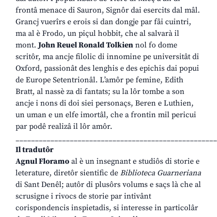
frontâ menace di Sauron, Signôr dai esercits dal mâl.
Grancj vuerîrs e erois si dan dongje par fâi cuintri,
ma al è Frodo, un piçul hobbit, che al salvarà il
mont.
John Reuel Ronald Tolkien
nol fo dome
scritôr, ma ancje filolic di innomine pe universitât di
Oxford, passionât des lenghis e des epichis dai popui
de Europe Setentrionâl. L’amôr pe femine, Edith
Bratt, al nassè za di fantats; su la lôr tombe a son
ancje i nons di doi siei personaçs, Beren e Luthien,
un uman e un elfe imortâl, che a frontin mil pericui
par podê realizâ il lôr amôr.
____________________________________________________
Il tradutôr
Agnul Floramo
al è un insegnant e studiôs di storie e
leterature, diretôr sientific de
Biblioteca Guarneriana
di Sant Denêl; autôr di plusôrs volums e saçs là che al
scrusigne i rivocs de storie par intivânt
corispondencis inspietadis, si interesse in particolâr