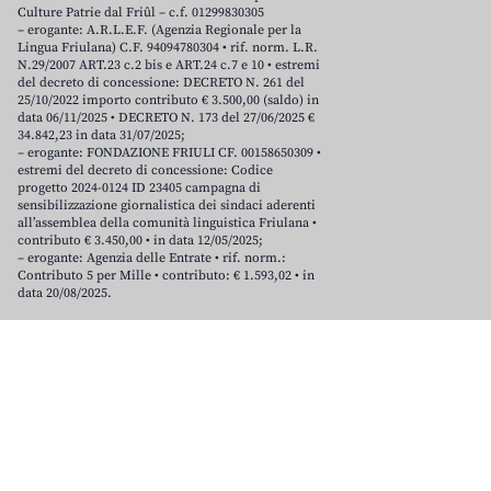
Culture Patrie dal Friûl – c.f. 01299830305
– erogante: A.R.L.E.F. (Agenzia Regionale per la
Lingua Friulana) C.F. 94094780304 • rif. norm. L.R.
N.29/2007 ART.23 c.2 bis e ART.24 c.7 e 10 • estremi
del decreto di concessione: DECRETO N. 261 del
25/10/2022 importo contributo € 3.500,00 (saldo) in
data 06/11/2025 • DECRETO N. 173 del 27/06/2025 €
34.842,23 in data 31/07/2025;
– erogante: FONDAZIONE FRIULI CF. 00158650309 •
estremi del decreto di concessione: Codice
progetto 2024-0124 ID 23405 campagna di
sensibilizzazione giornalistica dei sindaci aderenti
all’assemblea della comunità linguistica Friulana •
contributo € 3.450,00 • in data 12/05/2025;
– erogante: Agenzia delle Entrate • rif. norm.:
Contributo 5 per Mille • contributo: € 1.593,02 • in
data 20/08/2025.