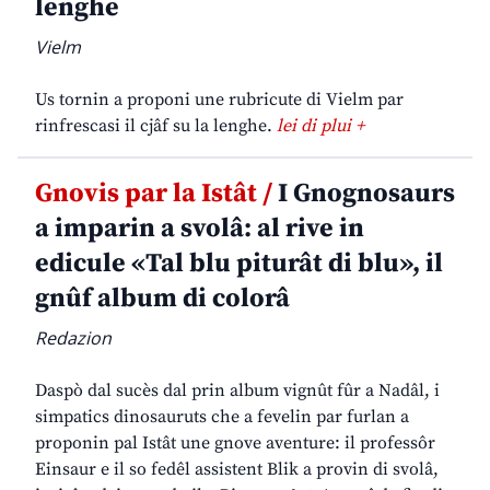
lenghe
Vielm
Us tornin a proponi une rubricute di Vielm par
rinfrescasi il cjâf su la lenghe.
lei di plui +
Gnovis par la Istât /
I Gnognosaurs
a imparin a svolâ: al rive in
edicule «Tal blu piturât di blu», il
gnûf album di colorâ
Redazion
Daspò dal sucès dal prin album vignût fûr a Nadâl, i
simpatics dinosauruts che a fevelin par furlan a
proponin pal Istât une gnove aventure: il professôr
Einsaur e il so fedêl assistent Blik a provin di svolâ,