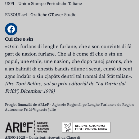
USPI – Union Stampe Periodiche Taliane
ENSOUL srl
-
Grafiche GTower Studio
Cui che o sin
«O sin furlans di lenghe furlane, che a son convints di fâ
part de nazion furlane. Che al è come dî che o sin un
popul, une etnie, une nazion, che dopo tancj parons, che
a àn balinât di chestis bandis dilunc i secui, cumò di cent
agns indaûr o sin cjapâts dentri tal tramai dal Stât talian».
(Pre Toni Beline, sul so prin editoriâl de “La Patrie dal
Friûl”, Dicembar 1978)
Progjet finanziât de ARLeF - Agjenzie Regjonâl pe Lenghe Furlane e de Regjon
Autonome Friûl-Vignesie Julie
ANNO 2025
– Contributi ricevuti da Clape di