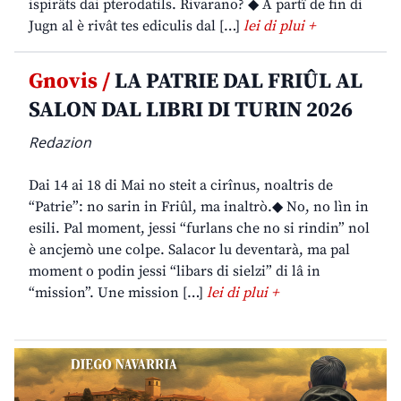
ispirâts dai pterodatils. Rivarano? ◆ A partî de fin di
Jugn al è rivât tes ediculis dal […]
lei di plui +
Gnovis /
LA PATRIE DAL FRIÛL AL
SALON DAL LIBRI DI TURIN 2026
Redazion
Dai 14 ai 18 di Mai no steit a cirînus, noaltris de
“Patrie”: no sarin in Friûl, ma inaltrò.◆ No, no lìn in
esili. Pal moment, jessi “furlans che no si rindin” nol
è ancjemò une colpe. Salacor lu deventarà, ma pal
moment o podin jessi “libars di sielzi” di lâ in
“mission”. Une mission […]
lei di plui +