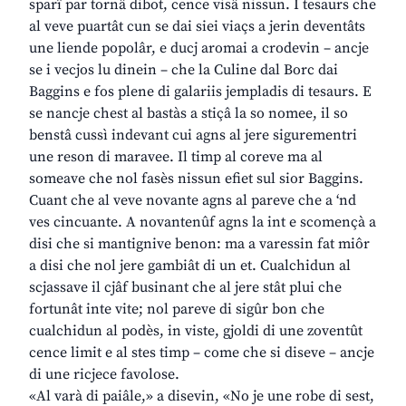
sparî par tornâ dibot, cence visâ nissun. I tesaurs che
al veve puartât cun se dai siei viaçs a jerin deventâts
une liende popolâr, e ducj aromai a crodevin – ancje
se i vecjos lu dinein – che la Culine dal Borc dai
Baggins e fos plene di galariis jempladis di tesaurs. E
se nancje chest al bastàs a stiçâ la so nomee, il so
benstâ cussì indevant cui agns al jere sigurementri
une reson di maravee. Il timp al coreve ma al
someave che nol fasès nissun efiet sul sior Baggins.
Cuant che al veve novante agns al pareve che a ‘nd
ves cincuante. A novantenûf agns la int e scomençà a
disi che si mantignive benon: ma a varessin fat miôr
a disi che nol jere gambiât di un et. Cualchidun al
scjassave il cjâf businant che al jere stât plui che
fortunât inte vite; nol pareve di sigûr bon che
cualchidun al podès, in viste, gjoldi di une zoventût
cence limit e al stes timp – come che si diseve – ancje
di une ricjece favolose.
«Al varà di paiâle,» a disevin, «No je une robe di sest,