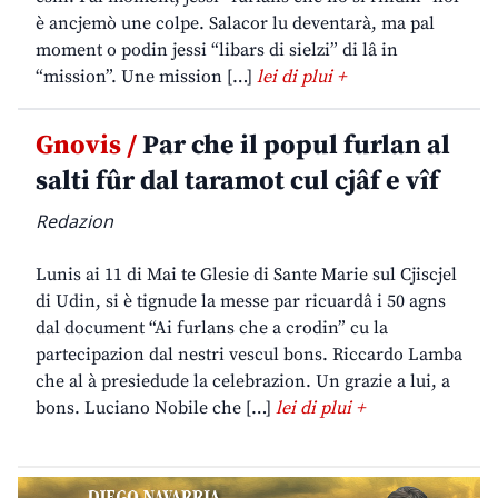
è ancjemò une colpe. Salacor lu deventarà, ma pal
moment o podin jessi “libars di sielzi” di lâ in
“mission”. Une mission […]
lei di plui +
Gnovis /
Par che il popul furlan al
salti fûr dal taramot cul cjâf e vîf
Redazion
Lunis ai 11 di Mai te Glesie di Sante Marie sul Cjiscjel
di Udin, si è tignude la messe par ricuardâ i 50 agns
dal document “Ai furlans che a crodin” cu la
partecipazion dal nestri vescul bons. Riccardo Lamba
che al à presiedude la celebrazion. Un grazie a lui, a
bons. Luciano Nobile che […]
lei di plui +