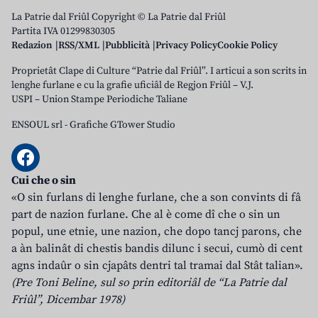
La Patrie dal Friûl Copyright © La Patrie dal Friûl
Partita IVA 01299830305
Redazion
RSS/XML
Pubblicità
Privacy Policy
Cookie Policy
Proprietât Clape di Culture “Patrie dal Friûl”. I articui a son scrits in
lenghe furlane e cu la grafie uficiâl de Regjon Friûl – V.J.
USPI – Union Stampe Periodiche Taliane
ENSOUL srl
-
Grafiche GTower Studio
Cui che o sin
«O sin furlans di lenghe furlane, che a son convints di fâ
part de nazion furlane. Che al è come dî che o sin un
popul, une etnie, une nazion, che dopo tancj parons, che
a àn balinât di chestis bandis dilunc i secui, cumò di cent
agns indaûr o sin cjapâts dentri tal tramai dal Stât talian».
(Pre Toni Beline, sul so prin editoriâl de “La Patrie dal
Friûl”, Dicembar 1978)