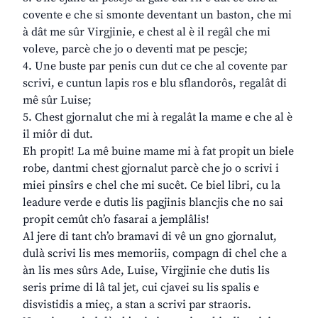
covente e che si smonte deventant un baston, che mi
à dât me sûr Virgjinie, e chest al è il regâl che mi
voleve, parcè che jo o deventi mat pe pescje;
4. Une buste par penis cun dut ce che al covente par
scrivi, e cuntun lapis ros e blu sflandorôs, regalât di
mê sûr Luise;
5. Chest gjornalut che mi à regalât la mame e che al è
il miôr di dut.
Eh propit! La mê buine mame mi à fat propit un biele
robe, dantmi chest gjornalut parcè che jo o scrivi i
miei pinsîrs e chel che mi sucêt. Ce biel libri, cu la
leadure verde e dutis lis pagjinis blancjis che no sai
propit cemût ch’o fasarai a jemplâlis!
Al jere di tant ch’o bramavi di vê un gno gjornalut,
dulà scrivi lis mes memoriis, compagn di chel che a
àn lis mes sûrs Ade, Luise, Virgjinie che dutis lis
seris prime di lâ tal jet, cui cjavei su lis spalis e
disvistidis a mieç, a stan a scrivi par straoris.