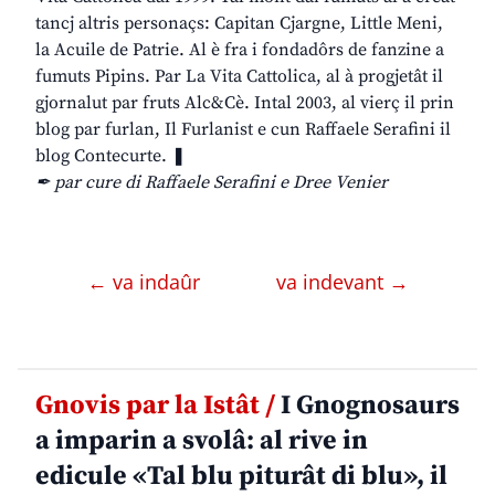
tancj altris personaçs: Capitan Cjargne, Little Meni,
la Acuile de Patrie. Al è fra i fondadôrs de fanzine a
fumuts Pipins. Par La Vita Cattolica, al à progjetât il
gjornalut par fruts Alc&Cè. Intal 2003, al vierç il prin
blog par furlan, Il Furlanist e cun Raffaele Serafini il
blog Contecurte. ❚
✒ par cure di Raffaele Serafini e Dree Venier
← va indaûr
va indevant →
Gnovis par la Istât /
I Gnognosaurs
a imparin a svolâ: al rive in
edicule «Tal blu piturât di blu», il