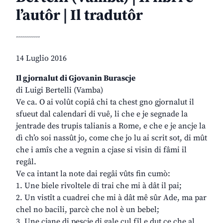
l’autôr | Il tradutôr
............
14 Luglio 2016
Il gjornalut di Gjovanin Burascje
di Luigi Bertelli (Vamba)
Ve ca. O ai volût copiâ chi ta chest gno gjornalut il
sfueut dal calendari di vuê, li che e je segnade la
jentrade des trupis talianis a Rome, e che e je ancje la
dì ch’o soi nassût jo, come che jo lu ai scrit sot, di mût
che i amîs che a vegnin a cjase si visin di fâmi il
regâl.
Ve ca intant la note dai regâi vûts fin cumò:
1. Une biele rivoltele di trai che mi à dât il pai;
2. Un vistît a cuadrei che mi à dât mê sûr Ade, ma par
chel no bacili, parcè che nol è un bebel;
3. Une cjane di pescje di gale cul fîl e dut ce che al