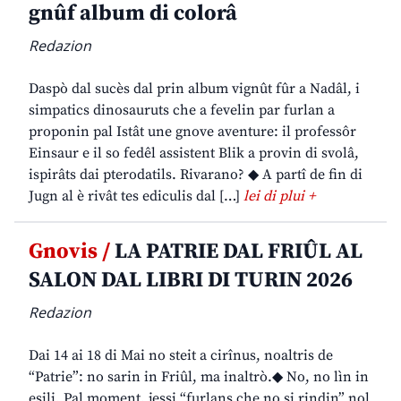
gnûf album di colorâ
Redazion
Daspò dal sucès dal prin album vignût fûr a Nadâl, i
simpatics dinosauruts che a fevelin par furlan a
proponin pal Istât une gnove aventure: il professôr
Einsaur e il so fedêl assistent Blik a provin di svolâ,
ispirâts dai pterodatils. Rivarano? ◆ A partî de fin di
Jugn al è rivât tes ediculis dal […]
lei di plui +
Gnovis /
LA PATRIE DAL FRIÛL AL
SALON DAL LIBRI DI TURIN 2026
Redazion
Dai 14 ai 18 di Mai no steit a cirînus, noaltris de
“Patrie”: no sarin in Friûl, ma inaltrò.◆ No, no lìn in
esili. Pal moment, jessi “furlans che no si rindin” nol