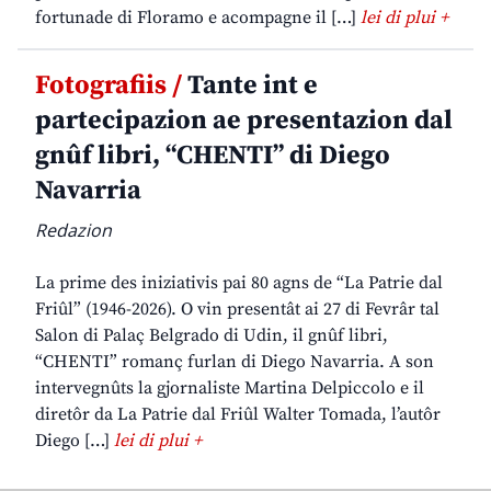
fortunade di Floramo e acompagne il […]
lei di plui +
Fotografiis /
Tante int e
partecipazion ae presentazion dal
gnûf libri, “CHENTI” di Diego
Navarria
Redazion
La prime des iniziativis pai 80 agns de “La Patrie dal
Friûl” (1946-2026). O vin presentât ai 27 di Fevrâr tal
Salon di Palaç Belgrado di Udin, il gnûf libri,
“CHENTI” romanç furlan di Diego Navarria. A son
intervegnûts la gjornaliste Martina Delpiccolo e il
diretôr da La Patrie dal Friûl Walter Tomada, l’autôr
Diego […]
lei di plui +