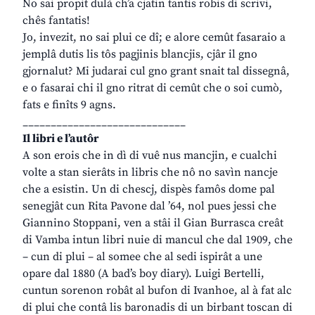
No sai propit dulà ch’a cjatin tantis robis di scrivi,
chês fantatis!
Jo, invezit, no sai plui ce dî; e alore cemût fasaraio a
jemplâ dutis lis tôs pagjinis blancjis, cjâr il gno
gjornalut? Mi judarai cul gno grant snait tal dissegnâ,
e o fasarai chi il gno ritrat di cemût che o soi cumò,
fats e finîts 9 agns.
_____________________________
Il libri e l’autôr
A son erois che in dì di vuê nus mancjin, e cualchi
volte a stan sierâts in libris che nô no savìn nancje
che a esistin. Un di chescj, dispès famôs dome pal
senegjât cun Rita Pavone dal ’64, nol pues jessi che
Giannino Stoppani, ven a stâi il Gian Burrasca creât
di Vamba intun libri nuie di mancul che dal 1909, che
– cun di plui – al somee che al sedi ispirât a une
opare dal 1880 (A bad’s boy diary). Luigi Bertelli,
cuntun sorenon robât al bufon di Ivanhoe, al à fat alc
di plui che contâ lis baronadis di un birbant toscan di