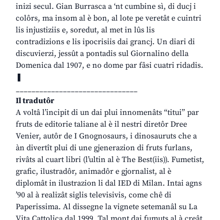
inizi secul. Gian Burrasca a ‘nt cumbine sì, di ducj i
colôrs, ma insom al è bon, al lote pe veretât e cuintri
lis injustiziis e, soredut, al met in lûs lis
contradizions e lis ipocrisiis dai grancj. Un diari di
discuvierzi, jessût a pontadis sul Giornalino della
Domenica dal 1907, e no dome par fâsi cuatri ridadis.
❚
_______________________________
Il tradutôr
A voltâ l’incipit di un dai plui innomenâts “titui” par
fruts de editorie taliane al è il nestri diretôr Dree
Venier, autôr de I Gnognosaurs, i dinosauruts che a
àn divertît plui di une gjenerazion di fruts furlans,
rivâts al cuart libri (l’ultin al è The Best(iis)). Fumetist,
grafic, ilustradôr, animadôr e gjornalist, al è
diplomât in ilustrazion li dal IED di Milan. Intai agns
’90 al à realizât siglis televisivis, come chê di
Paperissima. Al dissegne la vignete setemanâl su La
Vita Cattolica dal 1999. Tal mont dai fumuts al à creât