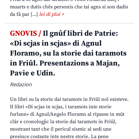
muarts e dutis chês personis che tai agns si son dadis
da fâ par […]
lei di plui +
GNOVIS /
Il gnûf libri de Patrie:
«Di scjas in scjas» di Agnul
Floramo, su la storie dai taramots
in Friûl. Presentazions a Majan,
Pavie e Udin.
Redazion
Un libri su la storie dai taramots in Friûl nol esisteve.
Il libri «Di scjas in scjas, i taramots inte storie
furlane» di Agnul/Angelo Floramo al ripasse in mût
clâr e cronologjic la storie dai taramots in Friûl,
mostrant tant che il pericul sismic al sedi une
presince costante inte nestre storie. La pene