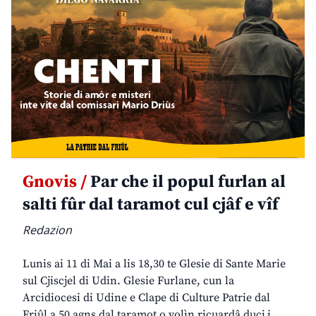
Gnovis /
Par che il popul furlan al
salti fûr dal taramot cul cjâf e vîf
Redazion
Lunis ai 11 di Mai a lis 18,30 te Glesie di Sante Marie
sul Cjiscjel di Udin. Glesie Furlane, cun la
Arcidiocesi di Udine e Clape di Culture Patrie dal
Friûl a 50 agns dal taramot o volìn ricuardâ ducj i