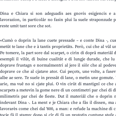
Dina e Chiara si son adeguadis aes gnovis esigjencis e 
lavorazion, in particolâr no fasin plui la suele straponzude p
reste umit tant sore che sot.
«Cumò o doprin la lane cuete pressade – e conte Dina -, cussì
metût te lane che e à tantis proprietâts. Però, cui che al vûl un
Pe tomere, la part sore dal scarpet, o cirìn di doprâ materiâl 
esempli il vilût, di buine cualitât e di lungje durade, che 
doprave frustagn e normalmentri al jere il siôr che al podeve
doprave ce che al cjatave ator. Cui peçots, une volte, a fase
albe ae sere. Te suele in pressât di lane, o metìn une gomute.
arie, ma vuê no si cjate plui. O vin cirût di mantignî ce che 
scarpets a metevin la gome nere di un centimetri par chei di dî
milimetris par chei de fieste. Dut il materiâl che o doprìn
indevant Dina -. La ment e je Chiara che a fâs il dissen, ma a
lavorarès come chei dal ‘800, a man: e refude la machine di cus
tocje fâ il stamp; dopo si cîr di fâ un prototip cuntune stofe