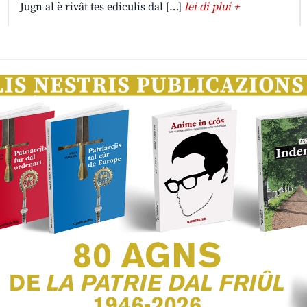
Jugn al è rivât tes ediculis dal […]
lei di plui +