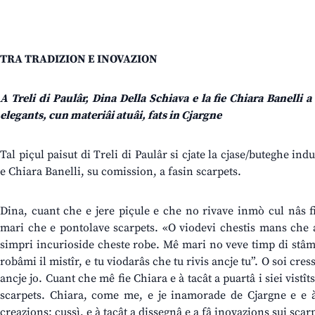
TRA TRADIZION E INOVAZION
A Treli di Paulâr, Dina Della Schiava e la fie Chiara Banelli
elegants, cun materiâi atuâi,
fats
in Cjargne
Tal piçul paisut di Treli di Paulâr si cjate la cjase/buteghe in
e Chiara Banelli, su comission, a fasin scarpets.
Dina, cuant che e jere piçule e che no rivave inmò cul nâs fin
mari che e pontolave scarpets. «O viodevi chestis mans che 
simpri incurioside cheste robe. Mê mari no veve timp di stâmi
robâmi il mistîr, e tu viodarâs che tu rivis ancje tu”. O soi cre
ancje jo. Cuant che mê fie Chiara e à tacât a puartâ i siei vistîts
scarpets. Chiara, come me, e je inamorade de Cjargne e e à
creazions: cussì, e à tacât a dissegnâ e a fâ inovazions sui scar