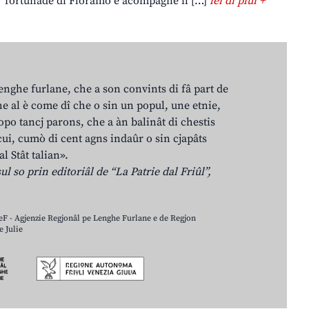
fortunade di Floramo e acompagne il […]
lei di plui +
lenghe furlane, che a son convints di fâ part de
e al è come dî che o sin un popul, une etnie,
po tancj parons, che a àn balinât di chestis
cui, cumò di cent agns indaûr o sin cjapâts
al Stât talian».
ul so prin editoriâl de “La Patrie dal Friûl”,
LeF - Agjenzie Regjonâl pe Lenghe Furlane e de Regjon
 Julie