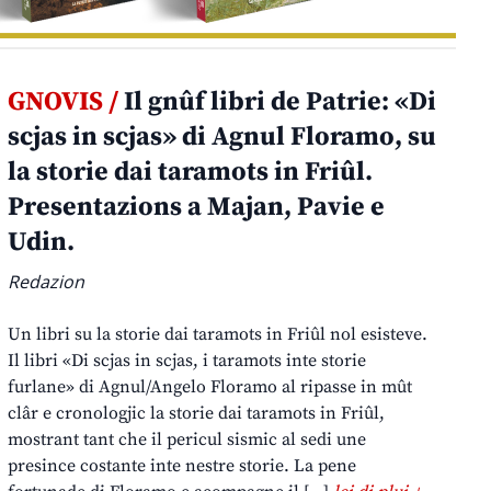
GNOVIS /
Il gnûf libri de Patrie: «Di
scjas in scjas» di Agnul Floramo, su
la storie dai taramots in Friûl.
Presentazions a Majan, Pavie e
Udin.
Redazion
Un libri su la storie dai taramots in Friûl nol esisteve.
Il libri «Di scjas in scjas, i taramots inte storie
furlane» di Agnul/Angelo Floramo al ripasse in mût
clâr e cronologjic la storie dai taramots in Friûl,
mostrant tant che il pericul sismic al sedi une
presince costante inte nestre storie. La pene