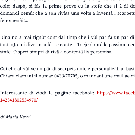
cole; daspò, si fâs la prime prove cu la stofe che si à di do
domandi cemût che a son rivâts une volte a inventâ i scarpets:
fenomenâi!».
Dina no à mai tignût cont dal timp che i vûl par fâ un pâr di 
tant. «Jo mi divertìs a fâ – e conte -. Tocje doprâ la passion: ce
stofe. O speri simpri di rivâ a contentâ lis personis».
Cui che al vûl vê un pâr di scarpets unic e personalizât, al bas
Chiara clamant il numar 0433/70705, o mandant une mail ae d
Interessante di viodi la pagjine facebook:
https://www.face
142341802534970/
di Marta Vezzi