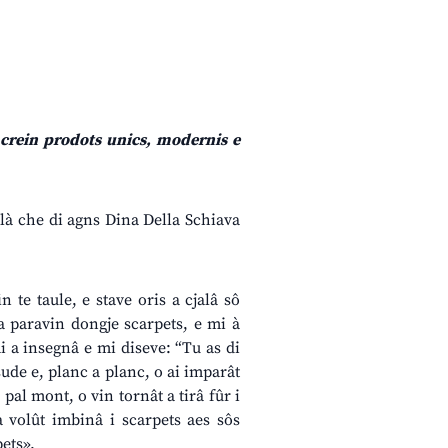
 a crein prodots unics, modernis e
dulà che di agns Dina Della Schiava
 te taule, e stave oris a cjalâ sô
a paravin dongje scarpets, e mi à
 a insegnâ e mi diseve: “Tu as di
ssude e, planc a planc, o ai imparât
 pal mont, o vin tornât a tirâ fûr i
 volût imbinâ i scarpets aes sôs
pets».