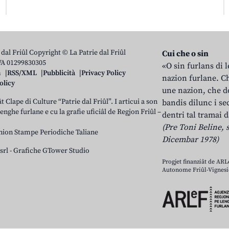
 dal Friûl Copyright © La Patrie dal Friûl
Cui che o sin
IVA 01299830305
«O sin furlans di 
n
RSS/XML
Pubblicità
Privacy Policy
nazion furlane. Ch
olicy
une nazion, che do
t Clape di Culture “Patrie dal Friûl”. I articui a son
bandis dilunc i se
 lenghe furlane e cu la grafie uficiâl de Regjon Friûl –
dentri tal tramai d
(Pre Toni Beline, s
nion Stampe Periodiche Taliane
Dicembar 1978)
srl
-
Grafiche GTower Studio
Progjet finanziât de AR
Autonome Friûl-Vignesie