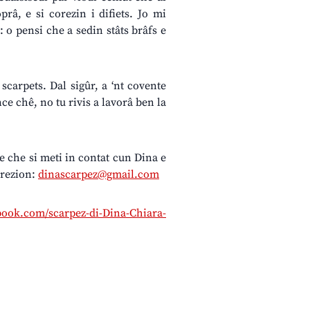
prâ, e si corezin i difiets. Jo mi
 o pensi che a sedin stâts brâfs e
scarpets. Dal sigûr, a ‘nt covente
nce chê, no tu rivis a lavorâ ben la
te che si meti in contat cun Dina e
irezion:
dinascarpez@gmail.com
book.com/scarpez-di-Dina-Chiara-