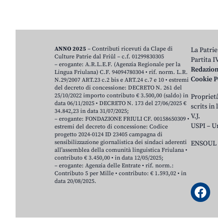
ANNO 2025
– Contributi ricevuti da Clape di
La Patrie
Culture Patrie dal Friûl – c.f. 01299830305
Partita 
– erogante: A.R.L.E.F. (Agenzia Regionale per la
Redazio
Lingua Friulana) C.F. 94094780304 • rif. norm. L.R.
Cookie P
N.29/2007 ART.23 c.2 bis e ART.24 c.7 e 10 • estremi
del decreto di concessione: DECRETO N. 261 del
25/10/2022 importo contributo € 3.500,00 (saldo) in
Proprietâ
data 06/11/2025 • DECRETO N. 173 del 27/06/2025 €
scrits in
34.842,23 in data 31/07/2025;
V.J.
– erogante: FONDAZIONE FRIULI CF. 00158650309 •
USPI – U
estremi del decreto di concessione: Codice
progetto 2024-0124 ID 23405 campagna di
sensibilizzazione giornalistica dei sindaci aderenti
ENSOUL 
all’assemblea della comunità linguistica Friulana •
contributo € 3.450,00 • in data 12/05/2025;
– erogante: Agenzia delle Entrate • rif. norm.:
Contributo 5 per Mille • contributo: € 1.593,02 • in
data 20/08/2025.