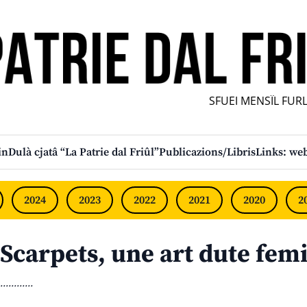
SFUEI MENSÎL FURLAN
in
Dulà cjatâ “La Patrie dal Friûl”
Publicazions/Libris
Links: web
2024
2023
2022
2021
2020
2
Scarpets, une art dute femi
............