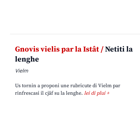
Gnovis vielis par la Istât /
Netiti la
lenghe
Vielm
Us tornin a proponi une rubricute di Vielm par
rinfrescasi il cjâf su la lenghe.
lei di plui +