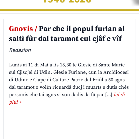
Gnovis /
Par che il popul furlan al
salti fûr dal taramot cul cjâf e vîf
Redazion
Lunis ai 11 di Mai a lis 18,30 te Glesie di Sante Marie
sul Cjiscjel di Udin. Glesie Furlane, cun la Arcidiocesi
di Udine e Clape di Culture Patrie dal Friûl a 50 agns
dal taramot o volìn ricuardâ ducj i muarts e dutis chês
personis che tai agns si son dadis da fâ par […]
lei di
plui +