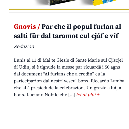
Gnovis /
Par che il popul furlan al
salti fûr dal taramot cul cjâf e vîf
Redazion
Lunis ai 11 di Mai te Glesie di Sante Marie sul Cjiscjel
di Udin, si è tignude la messe par ricuardâ i 50 agns
dal document “Ai furlans che a crodin” cu la
partecipazion dal nestri vescul bons. Riccardo Lamba
che al à presiedude la celebrazion. Un grazie a lui, a
bons. Luciano Nobile che […]
lei di plui +