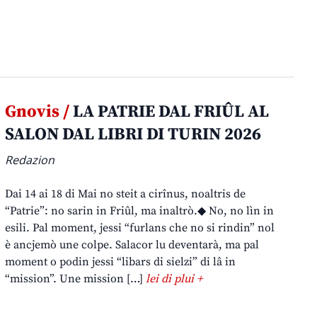
Gnovis /
LA PATRIE DAL FRIÛL AL
SALON DAL LIBRI DI TURIN 2026
Redazion
Dai 14 ai 18 di Mai no steit a cirînus, noaltris de
“Patrie”: no sarin in Friûl, ma inaltrò.◆ No, no lìn in
esili. Pal moment, jessi “furlans che no si rindin” nol
è ancjemò une colpe. Salacor lu deventarà, ma pal
moment o podin jessi “libars di sielzi” di lâ in
“mission”. Une mission […]
lei di plui +