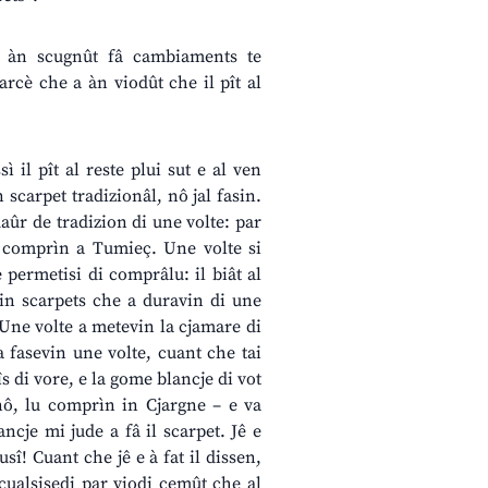
a àn scugnût fâ cambiaments te
arcè che a àn viodût che il pît al
 il pît al reste plui sut e al ven
 scarpet tradizionâl, nô jal fasin.
daûr de tradizion di une volte: par
lu comprìn a Tumieç. Une volte si
 permetisi di comprâlu: il biât al
vin scarpets che a duravin di une
 Une volte a metevin la cjamare di
a fasevin une volte, cuant che tai
s di vore, e la gome blancje di vot
 nô, lu comprìn in Cjargne – e va
ncje mi jude a fâ il scarpet. Jê e
î! Cuant che jê e à fat il dissen,
 cualsisedi par viodi cemût che al