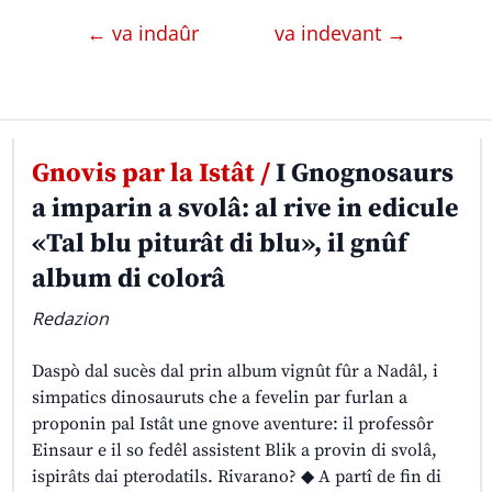
← va indaûr
va indevant →
Gnovis par la Istât /
I Gnognosaurs
a imparin a svolâ: al rive in edicule
«Tal blu piturât di blu», il gnûf
album di colorâ
Redazion
Daspò dal sucès dal prin album vignût fûr a Nadâl, i
simpatics dinosauruts che a fevelin par furlan a
proponin pal Istât une gnove aventure: il professôr
Einsaur e il so fedêl assistent Blik a provin di svolâ,
ispirâts dai pterodatils. Rivarano? ◆ A partî de fin di