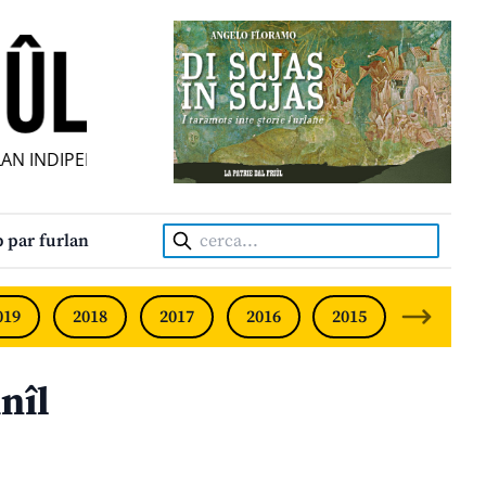
 INDIPENDENT • INDEPENDENT FRIULIAN MONTHLY • NEODV
Cerca:
 par furlan
019
2018
2017
2016
2015
2014
nîl