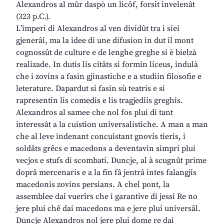
Alexandros al mûr daspò un licôf, forsit invelenât
(323 p.C.).
L’imperi di Alexandros al ven dividût tra i siei
gjenerâi, ma la idee di une difusion in dut il mont
cognossût de culture e de lenghe greghe si è bielzà
realizade. In dutis lis citâts si formin liceus, indulà
che i zovins a fasin gjinastiche e a studiin filosofie e
leterature. Dapardut si fasin sù teatris e si
rapresentin lis comedis e lis tragjediis greghis.
Alexandros al samee che nol fos plui di tant
interessât a la cuistion universalistiche. A man a man
che al leve indenant concuistant gnovis tieris, i
soldâts grêcs e macedons a deventavin simpri plui
vecjos e stufs di scombati. Duncje, al à scugnût prime
doprâ mercenaris e a la fin fâ jentrâ intes falangjis
macedonis zovins persians. A chel pont, la
assemblee dai vuerîrs che i garantive di jessi Re no
jere plui chê dai macedons ma e jere plui universâl.
Duncje Alexandros nol jere plui dome re dai