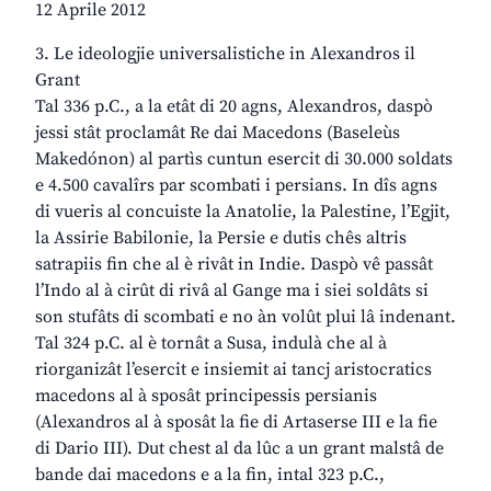
12 Aprile 2012
3. Le ideologjie universalistiche in Alexandros il
Grant
Tal 336 p.C., a la etât di 20 agns, Alexandros, daspò
jessi stât proclamât Re dai Macedons (Baseleùs
Makedónon) al partìs cuntun esercit di 30.000 soldats
e 4.500 cavalîrs par scombati i persians. In dîs agns
di vueris al concuiste la Anatolie, la Palestine, l’Egjit,
la Assirie Babilonie, la Persie e dutis chês altris
satrapiis fin che al è rivât in Indie. Daspò vê passât
l’Indo al à cirût di rivâ al Gange ma i siei soldâts si
son stufâts di scombati e no àn volût plui lâ indenant.
Tal 324 p.C. al è tornât a Susa, indulà che al à
riorganizât l’esercit e insiemit ai tancj aristocratics
macedons al à sposât principessis persianis
(Alexandros al à sposât la fie di Artaserse III e la fie
di Dario III). Dut chest al da lûc a un grant malstâ de
bande dai macedons e a la fin, intal 323 p.C.,