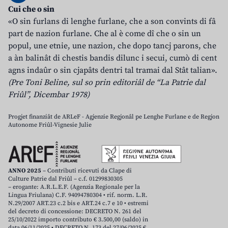
Cui che o sin
«O sin furlans di lenghe furlane, che a son convints di fâ
part de nazion furlane. Che al è come dî che o sin un
popul, une etnie, une nazion, che dopo tancj parons, che
a àn balinât di chestis bandis dilunc i secui, cumò di cent
agns indaûr o sin cjapâts dentri tal tramai dal Stât talian».
(Pre Toni Beline, sul so prin editoriâl de “La Patrie dal
Friûl”, Dicembar 1978)
Progjet finanziât de ARLeF - Agjenzie Regjonâl pe Lenghe Furlane e de Regjon
Autonome Friûl-Vignesie Julie
ANNO 2025
– Contributi ricevuti da Clape di
Culture Patrie dal Friûl – c.f. 01299830305
– erogante: A.R.L.E.F. (Agenzia Regionale per la
Lingua Friulana) C.F. 94094780304 • rif. norm. L.R.
N.29/2007 ART.23 c.2 bis e ART.24 c.7 e 10 • estremi
del decreto di concessione: DECRETO N. 261 del
25/10/2022 importo contributo € 3.500,00 (saldo) in
data 06/11/2025 • DECRETO N. 173 del 27/06/2025 €