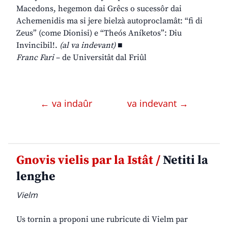
Macedons, hegemon dai Grêcs o sucessôr dai
Achemenidis ma si jere bielzà autoproclamât: “fi di
Zeus” (come Dionisi) e “Theós Aníketos”: Diu
Invincibil!.
(al va indevant)
■
Franc Fari
– de Universitât dal Friûl
← va indaûr
va indevant →
Gnovis vielis par la Istât /
Netiti la
lenghe
Vielm
Us tornin a proponi une rubricute di Vielm par