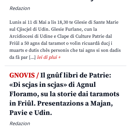
Redazion
Lunis ai 11 di Mai a lis 18,30 te Glesie di Sante Marie
sul Cjiscjel di Udin. Glesie Furlane, cun la
Arcidiocesi di Udine e Clape di Culture Patrie dal
Friûl a 50 agns dal taramot o volìn ricuardâ ducj i
muarts e dutis chês personis che tai agns si son dadis
da fâ par […]
lei di plui +
GNOVIS /
Il gnûf libri de Patrie:
«Di scjas in scjas» di Agnul
Floramo, su la storie dai taramots
in Friûl. Presentazions a Majan,
Pavie e Udin.
Redazion