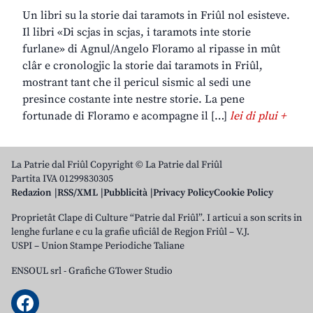
Un libri su la storie dai taramots in Friûl nol esisteve.
Il libri «Di scjas in scjas, i taramots inte storie
furlane» di Agnul/Angelo Floramo al ripasse in mût
clâr e cronologjic la storie dai taramots in Friûl,
mostrant tant che il pericul sismic al sedi une
presince costante inte nestre storie. La pene
fortunade di Floramo e acompagne il […]
lei di plui +
La Patrie dal Friûl Copyright © La Patrie dal Friûl
Partita IVA 01299830305
Redazion
RSS/XML
Pubblicità
Privacy Policy
Cookie Policy
Proprietât Clape di Culture “Patrie dal Friûl”. I articui a son scrits in
lenghe furlane e cu la grafie uficiâl de Regjon Friûl – V.J.
USPI – Union Stampe Periodiche Taliane
ENSOUL srl
-
Grafiche GTower Studio