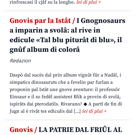
rinfrescasi il cjâf su la lenghe.
lei di plui +
Gnovis par la Istât /
I Gnognosaurs
a imparin a svolâ: al rive in
edicule «Tal blu piturât di blu», il
gnûf album di colorâ
Redazion
Daspò dal sucès dal prin album vignût fûr a Nadâl, i
simpatics dinosauruts che a fevelin par furlan a
proponin pal Istât une gnove aventure: il professôr
Einsaur e il so fedêl assistent Blik a provin di svolâ,
ispirâts dai pterodatils. Rivarano? ◆ A partî de fin di
Jugn al è rivât tes ediculis dal […]
lei di plui +
Gnovis /
LA PATRIE DAL FRIÛL AL