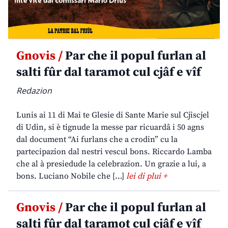
Gnovis /
Par che il popul furlan al
salti fûr dal taramot cul cjâf e vîf
Redazion
Lunis ai 11 di Mai te Glesie di Sante Marie sul Cjiscjel
di Udin, si è tignude la messe par ricuardâ i 50 agns
dal document “Ai furlans che a crodin” cu la
partecipazion dal nestri vescul bons. Riccardo Lamba
che al à presiedude la celebrazion. Un grazie a lui, a
bons. Luciano Nobile che […]
lei di plui +
Gnovis /
Par che il popul furlan al
salti fûr dal taramot cul cjâf e vîf