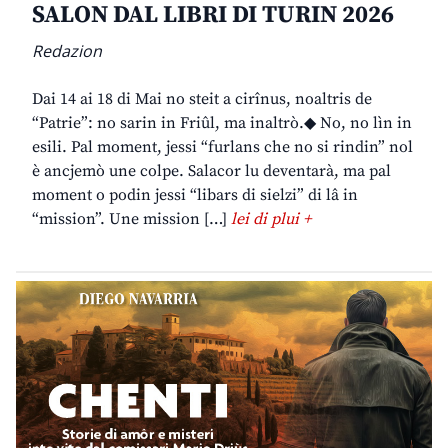
SALON DAL LIBRI DI TURIN 2026
Redazion
Dai 14 ai 18 di Mai no steit a cirînus, noaltris de
“Patrie”: no sarin in Friûl, ma inaltrò.◆ No, no lìn in
esili. Pal moment, jessi “furlans che no si rindin” nol
è ancjemò une colpe. Salacor lu deventarà, ma pal
moment o podin jessi “libars di sielzi” di lâ in
“mission”. Une mission […]
lei di plui +