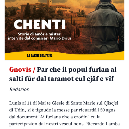
Gnovis /
Par che il popul furlan al
salti fûr dal taramot cul cjâf e vîf
Redazion
Lunis ai 11 di Mai te Glesie di Sante Marie sul Cjiscjel
di Udin, si è tignude la messe par ricuardâ i 50 agns
dal document “Ai furlans che a crodin” cu la
partecipazion dal nestri vescul bons. Riccardo Lamba