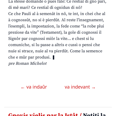
La stesse domande o pues fâle: Ce restial di gno pari,
di mê mari? Ce restial di ognidun di nô?
Ce che Pauli al à semenât in nô, te int, in chei che al
à cognossût, no si è pierdût. Al reste l’insegnament,
l’esempli, la impostazion, la fede come “la robe plui
preziose da vite” (Testament), la gole di cognossi il
Signôr par cognossi miôr la vite… e chest si lu
comuniche, si lu passe a altris e cussì o pensi che
nuie si strace, nuie al va pierdût. Come la semence
che e mûr par produsi. ❚
pre Roman Michelot
← va indaûr
va indevant →
Gnovis vielis par la Istât /
Netiti la