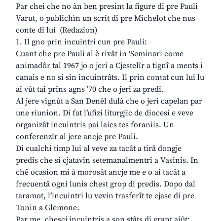
Par chei che no àn ben presint la figure di pre Pauli
Varut, o publichìn un scrit di pre Michelot che nus
conte di lui (Redazion)
1. Il gno prin incuintri cun pre Pauli:
Cuant che pre Pauli al è rivât in ‘Seminari come
animadôr tal 1967 jo o jeri a Cjestelîr a tignî a ments i
canais e no si sin incuintrâts. Il prin contat cun lui lu
ai vût tai prins agns ’70 che o jeri za predi.
Al jere vignût a San Denêl dulà che o jeri capelan par
une riunion. Di fat l’ufizi liturgjic de diocesi e veve
organizât incuintris pai laics tes foraniis. Un
conferenzîr al jere ancje pre Pauli.
Di cualchi timp lui al veve za tacât a tirâ dongje
predis che si cjatavin setemanalmentri a Vasinis. In
chê ocasion mi à morosât ancje me e o ai tacât a
frecuentâ ogni lunis chest grop di predis. Dopo dal
taramot, l’incuintri lu vevin trasferît te cjase di pre
Tonin a Glemone.
Par me, chescj incuintris a son stâts di grant aiût: