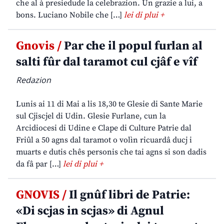
che al à presiedude la celebrazion. Un grazie a lui, a
bons. Luciano Nobile che […]
lei di plui +
Gnovis /
Par che il popul furlan al
salti fûr dal taramot cul cjâf e vîf
Redazion
Lunis ai 11 di Mai a lis 18,30 te Glesie di Sante Marie
sul Cjiscjel di Udin. Glesie Furlane, cun la
Arcidiocesi di Udine e Clape di Culture Patrie dal
Friûl a 50 agns dal taramot o volìn ricuardâ ducj i
muarts e dutis chês personis che tai agns si son dadis
da fâ par […]
lei di plui +
GNOVIS /
Il gnûf libri de Patrie:
«Di scjas in scjas» di Agnul