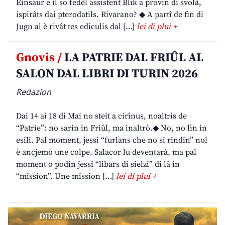
Einsaur e il so fedêl assistent Blik a provin di svolâ,
ispirâts dai pterodatils. Rivarano? ◆ A partî de fin di
Jugn al è rivât tes ediculis dal […]
lei di plui +
Gnovis /
LA PATRIE DAL FRIÛL AL
SALON DAL LIBRI DI TURIN 2026
Redazion
Dai 14 ai 18 di Mai no steit a cirînus, noaltris de
“Patrie”: no sarin in Friûl, ma inaltrò.◆ No, no lìn in
esili. Pal moment, jessi “furlans che no si rindin” nol
è ancjemò une colpe. Salacor lu deventarà, ma pal
moment o podin jessi “libars di sielzi” di lâ in
“mission”. Une mission […]
lei di plui +