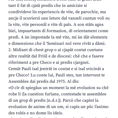
tant il fat di cjatâ predis che in amicizie si
condivideve lis esperiencis de vite, de parochie, ma
ancje il scuvierzi une leture dal vanzeli cuntun voli su
la vite, vite personâl e vite di paîs. A son stâts agns
biei, impuartants di formazion, di orientament come
predi. A àn impostade la mê vite, mi àn dât elements
e dimensions che il ‘Seminari nol veve rivât a dâmi.
2. Midiant di chest grop o ai cjapât contat cuntune
altre realtât dal Friûl e de diocesi: chê che e faseve
riferiment a pre Checo e ai predis cjargnei.
Cemût Pauli isal jentrât in contat e si isal svicinât a
pre Checo? Lu conte lui, Pauli stes, tun intervent te
Assemblee dai predis dal 1975. Al dîs:
«O cîr di spiegâus un moment la mê evoluzion su chê
robe li (la cuestion furlane, contestade te assemblee
di un grop di predis [n.d.r.]). Parcè che capint la
evoluzion de anime di un om, si capìs un pôc l’animo
des robis e no dome lis ideis.