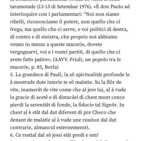
taramotade (13-15 di Setembar 1976). «È don Paolo ad
interloquire con i parlamentari: “Noi non siamo
ribelli, riconosciamo il potere, non quello che ci
frega, ma quello che ci serve, e voi politici di destra,
di centro e di sinistra, che proprio noi abbiamo
votato in mezzo a queste macerie, dovete
vergognarvi, voi e i vostri partiti, di quello che ci
avete fatto patire». (AAVV. Friuli, un popolo tra le
macerie, p. 85, Borla)
5. La grandece di Pauli, la sô spiritualitât profonde le
à mostrade dute interie te sô malatie. Su la flôr de
vite, inamorât de vite come che al jere lui, al à vude
la gracie di acetê e di distacâsi di chest mont cence
pierdi la serenitât di fonde, la fiducie tal Signôr. In
chest al è stât dal dut diferent di pre Checo che
denant de malatie al à vude une reazion dal dut
contrarie, almancul esternementri.
6. Ce restial dal sô jessi stât predi e om?