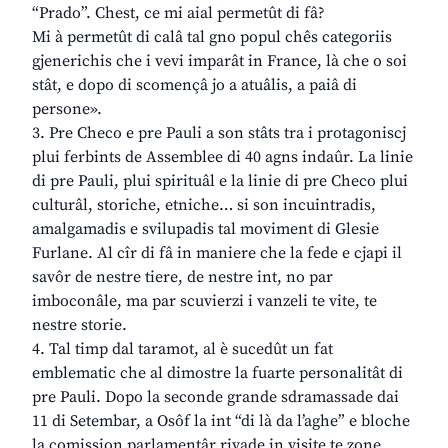
“Prado”. Chest, ce mi aial permetût di fâ?
Mi à permetût di calâ tal gno popul chês categoriis
gjenerichis che i vevi imparât in France, là che o soi
stât, e dopo di scomençâ jo a atuâlis, a paiâ di
persone».
3. Pre Checo e pre Pauli a son stâts tra i protagoniscj
plui ferbints de Assemblee di 40 agns indaûr. La linie
di pre Pauli, plui spirituâl e la linie di pre Checo plui
culturâl, storiche, etniche… si son incuintradis,
amalgamadis e svilupadis tal moviment di Glesie
Furlane. Al cîr di fâ in maniere che la fede e cjapi il
savôr de nestre tiere, de nestre int, no par
imboconâle, ma par scuvierzi i vanzeli te vite, te
nestre storie.
4. Tal timp dal taramot, al è sucedût un fat
emblematic che al dimostre la fuarte personalitât di
pre Pauli. Dopo la seconde grande sdramassade dai
11 di Setembar, a Osôf la int “di là da l’aghe” e bloche
la comission parlamentâr rivade in visite te zone