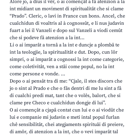
Alore jo, a dîus il vêr, o ai començât a fâ atenzion a la
int midiant un moviment di spiritualitât che si clame
“Prado”. Cleric, o lavi in France cun bons. Ancel, che
cualchidun di voaltris al à cognossût, e li nus judavin
fuart a lei il Vanzeli e dopo sul Vanzeli a viodi cemût
che si podeve fâ atenzion a la int…
Li o ai imparât a tornâ a la int e duncje a plombâ te
int la teologjie, la spiritualitât e dut. Dopo, cun lôr
simpri, o ai imparât a cognossi la int come categorie,
come coletivitât, ven a stâi come popul, no la int
come persone e vonde. …
Dopo o ai pensât tra di me: “Cjale, il stes discors che
jo o sint al Prado e che o fâs dentri di me lu sint a fâ
di cualchi predi mat, tant che o volês, balort, che si
clame pre Checo e cualchidun dongje di lui”.
O ai començât a cjapâ contat cun lui e o ai viodût che
lui e companie mi judavin e meti intal popul furlan
chê sensibilitât, chei ategjaments spirituâi di preiere,
di amôr, di atenzion a la int, che o vevi imparât tal