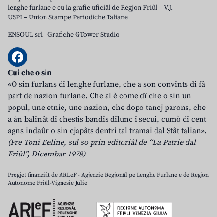
lenghe furlane e cu la grafie uficiâl de Regjon Friûl – V.J.
USPI – Union Stampe Periodiche Taliane
ENSOUL srl
-
Grafiche GTower Studio
Cui che o sin
«O sin furlans di lenghe furlane, che a son convints di fâ
part de nazion furlane. Che al è come dî che o sin un
popul, une etnie, une nazion, che dopo tancj parons, che
a àn balinât di chestis bandis dilunc i secui, cumò di cent
agns indaûr o sin cjapâts dentri tal tramai dal Stât talian».
(Pre Toni Beline, sul so prin editoriâl de “La Patrie dal
Friûl”, Dicembar 1978)
Progjet finanziât de ARLeF - Agjenzie Regjonâl pe Lenghe Furlane e de Regjon
Autonome Friûl-Vignesie Julie