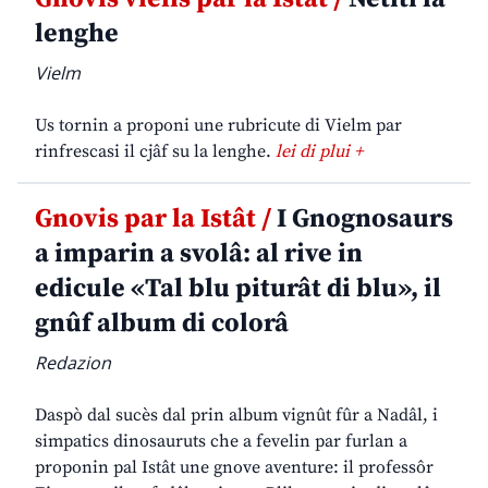
lenghe
Vielm
Us tornin a proponi une rubricute di Vielm par
rinfrescasi il cjâf su la lenghe.
lei di plui +
Gnovis par la Istât /
I Gnognosaurs
a imparin a svolâ: al rive in
edicule «Tal blu piturât di blu», il
gnûf album di colorâ
Redazion
Daspò dal sucès dal prin album vignût fûr a Nadâl, i
simpatics dinosauruts che a fevelin par furlan a
proponin pal Istât une gnove aventure: il professôr