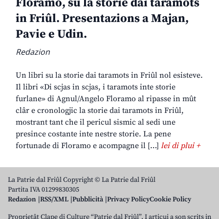
Floramo, su la storie dai taramots
in Friûl. Presentazions a Majan,
Pavie e Udin.
Redazion
Un libri su la storie dai taramots in Friûl nol esisteve.
Il libri «Di scjas in scjas, i taramots inte storie
furlane» di Agnul/Angelo Floramo al ripasse in mût
clâr e cronologjic la storie dai taramots in Friûl,
mostrant tant che il pericul sismic al sedi une
presince costante inte nestre storie. La pene
fortunade di Floramo e acompagne il […]
lei di plui +
La Patrie dal Friûl Copyright © La Patrie dal Friûl
Partita IVA 01299830305
Redazion
RSS/XML
Pubblicità
Privacy Policy
Cookie Policy
Proprietât Clape di Culture “Patrie dal Friûl”. I articui a son scrits in