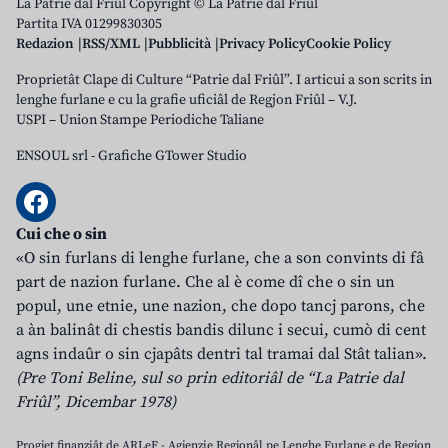
La Patrie dal Friûl Copyright © La Patrie dal Friûl
Partita IVA 01299830305
Redazion
RSS/XML
Pubblicità
Privacy Policy
Cookie Policy
Proprietât Clape di Culture “Patrie dal Friûl”. I articui a son scrits in
lenghe furlane e cu la grafie uficiâl de Regjon Friûl – V.J.
USPI – Union Stampe Periodiche Taliane
ENSOUL srl
-
Grafiche GTower Studio
Cui che o sin
«O sin furlans di lenghe furlane, che a son convints di fâ
part de nazion furlane. Che al è come dî che o sin un
popul, une etnie, une nazion, che dopo tancj parons, che
a àn balinât di chestis bandis dilunc i secui, cumò di cent
agns indaûr o sin cjapâts dentri tal tramai dal Stât talian».
(Pre Toni Beline, sul so prin editoriâl de “La Patrie dal
Friûl”, Dicembar 1978)
Progjet finanziât de ARLeF - Agjenzie Regjonâl pe Lenghe Furlane e de Regjon