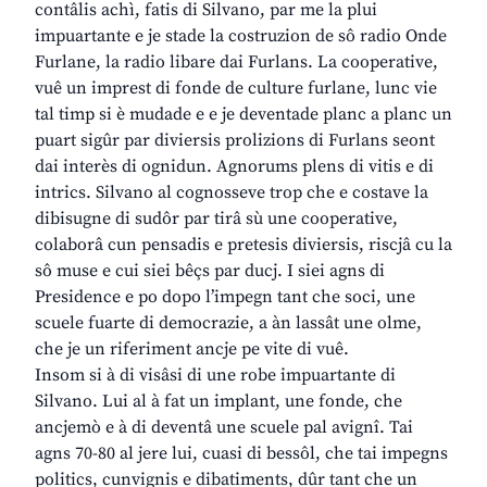
contâlis achì, fatis di Silvano, par me la plui
impuartante e je stade la costruzion de sô radio Onde
Furlane, la radio libare dai Furlans. La cooperative,
vuê un imprest di fonde de culture furlane, lunc vie
tal timp si è mudade e e je deventade planc a planc un
puart sigûr par diviersis prolizions di Furlans seont
dai interès di ognidun. Agnorums plens di vitis e di
intrics. Silvano al cognosseve trop che e costave la
dibisugne di sudôr par tirâ sù une cooperative,
colaborâ cun pensadis e pretesis diviersis, riscjâ cu la
sô muse e cui siei bêçs par ducj. I siei agns di
Presidence e po dopo l’impegn tant che soci, une
scuele fuarte di democrazie, a àn lassât une olme,
che je un riferiment ancje pe vite di vuê.
Insom si à di visâsi di une robe impuartante di
Silvano. Lui al à fat un implant, une fonde, che
ancjemò e à di deventâ une scuele pal avignî. Tai
agns 70-80 al jere lui, cuasi di bessôl, che tai impegns
politics, cunvignis e dibatiments, dûr tant che un