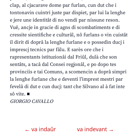
clap, al cjacarave dome par furlan, cun dut che i
tontonavin cuintri juste par dispiet, par lui la lenghe
e jere une identitât di no vendi par nissune reson.
Vuê, ancje in gracie di agns di scombatiments e di
cressite sientifiche e culturâl, nô furlans o vin cuistât
il dirit di doprâ la lenghe furlane e o possedìn ducj i
imprescj tecnics par fâlu. E sarès ore che i
rapresentants istituzionâi dal Friûl, dulà che son
sentâts, a tacâ dal Consei regjonâl, e po dopo tes
provinciis e tai Comuns, a scomencin a doprâ simpri
la lenghe furlane che e deventi l’imprest mestri par
fevelâ di dut e cun ducj: tant che Silvano al à fat inte
sô vite. ■
GIORGIO CAVALLO
← va indaûr
va indevant →