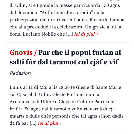
di Udin, si è tignude la messe par ricuardâ i 50 agns
dal document “Ai furlans che a crodin” cu la
partecipazion dal nestri vescul bons. Riccardo Lamba
che al à presiedude la celebrazion. Un grazie a lui, a
bons. Luciano Nobile che […]
lei di plui +
Gnovis /
Par che il popul furlan al
salti fûr dal taramot cul cjâf e vîf
Redazion
Lunis ai 11 di Mai a lis 18,30 te Glesie di Sante Marie
sul Cjiscjel di Udin. Glesie Furlane, cun la
Arcidiocesi di Udine e Clape di Culture Patrie dal
Friûl a 50 agns dal taramot o volìn ricuardâ ducj i
muarts e dutis chês personis che tai agns si son dadis
da fâ par […]
lei di plui +