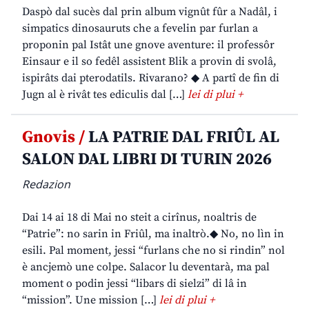
Daspò dal sucès dal prin album vignût fûr a Nadâl, i
simpatics dinosauruts che a fevelin par furlan a
proponin pal Istât une gnove aventure: il professôr
Einsaur e il so fedêl assistent Blik a provin di svolâ,
ispirâts dai pterodatils. Rivarano? ◆ A partî de fin di
Jugn al è rivât tes ediculis dal […]
lei di plui +
Gnovis /
LA PATRIE DAL FRIÛL AL
SALON DAL LIBRI DI TURIN 2026
Redazion
Dai 14 ai 18 di Mai no steit a cirînus, noaltris de
“Patrie”: no sarin in Friûl, ma inaltrò.◆ No, no lìn in
esili. Pal moment, jessi “furlans che no si rindin” nol
è ancjemò une colpe. Salacor lu deventarà, ma pal
moment o podin jessi “libars di sielzi” di lâ in
“mission”. Une mission […]
lei di plui +