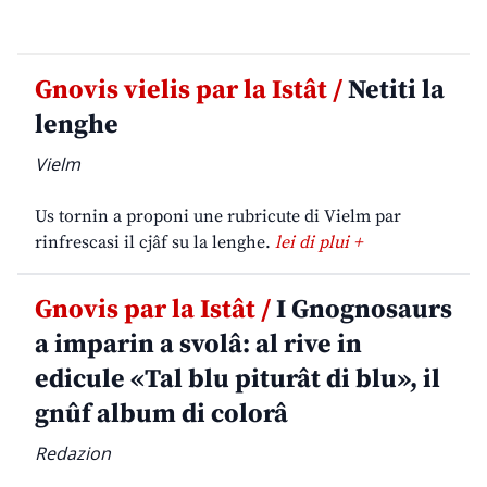
Gnovis vielis par la Istât /
Netiti la
lenghe
Vielm
Us tornin a proponi une rubricute di Vielm par
rinfrescasi il cjâf su la lenghe.
lei di plui +
Gnovis par la Istât /
I Gnognosaurs
a imparin a svolâ: al rive in
edicule «Tal blu piturât di blu», il
gnûf album di colorâ
Redazion