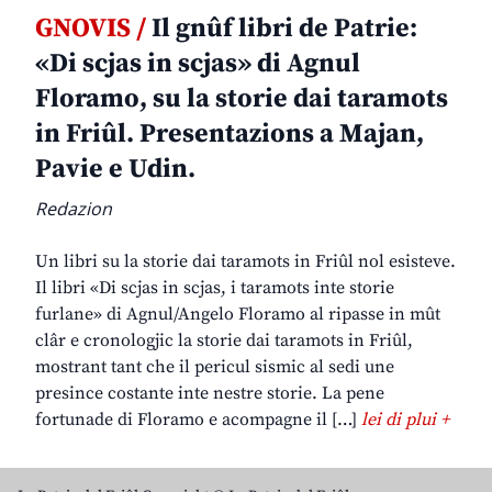
GNOVIS /
Il gnûf libri de Patrie:
«Di scjas in scjas» di Agnul
Floramo, su la storie dai taramots
in Friûl. Presentazions a Majan,
Pavie e Udin.
Redazion
Un libri su la storie dai taramots in Friûl nol esisteve.
Il libri «Di scjas in scjas, i taramots inte storie
furlane» di Agnul/Angelo Floramo al ripasse in mût
clâr e cronologjic la storie dai taramots in Friûl,
mostrant tant che il pericul sismic al sedi une
presince costante inte nestre storie. La pene
fortunade di Floramo e acompagne il […]
lei di plui +