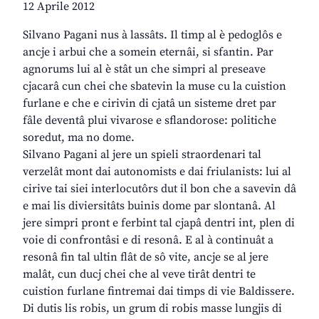
12 Aprile 2012
Silvano Pagani nus à lassâts. Il timp al è pedoglôs e
ancje i arbui che a somein eternâi, si sfantin. Par
agnorums lui al è stât un che simpri al preseave
cjacarâ cun chei che sbatevin la muse cu la cuistion
furlane e che e cirivin di cjatâ un sisteme dret par
fâle deventâ plui vivarose e sflandorose: politiche
soredut, ma no dome.
Silvano Pagani al jere un spieli straordenari tal
verzelât mont dai autonomists e dai friulanists: lui al
cirive tai siei interlocutôrs dut il bon che a savevin dâ
e mai lis diviersitâts buinis dome par slontanâ. Al
jere simpri pront e ferbint tal cjapâ dentri int, plen di
voie di confrontâsi e di resonâ. E al à continuât a
resonâ fin tal ultin flât de sô vite, ancje se al jere
malât, cun ducj chei che al veve tirât dentri te
cuistion furlane fintremai dai timps di vie Baldissere.
Di dutis lis robis, un grum di robis masse lungjis di