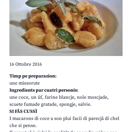
16 Ottobre 2016
Timp pe preparazion:
une miezorute
Ingredients par cuatri personis:
une coce, un ûf, farine blancje, nole moscjade,
scuete fumade gratade, spongje, salvie.
SI FÂS CUSSÌ
I macarons di coce a son plui facii di parecjâ di chel
che si pense.