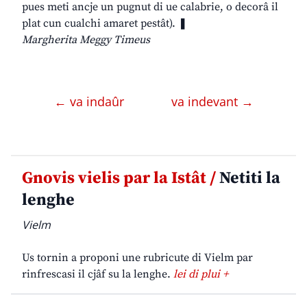
pues meti ancje un pugnut di ue calabrie, o decorâ il
plat cun cualchi amaret pestât). ❚
Margherita Meggy Timeus
← va indaûr
va indevant →
Gnovis vielis par la Istât /
Netiti la
lenghe
Vielm
Us tornin a proponi une rubricute di Vielm par
rinfrescasi il cjâf su la lenghe.
lei di plui +