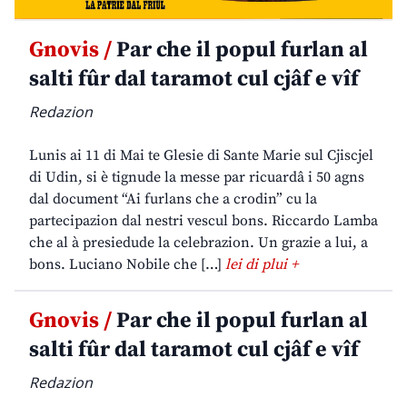
Gnovis /
Par che il popul furlan al
salti fûr dal taramot cul cjâf e vîf
Redazion
Lunis ai 11 di Mai te Glesie di Sante Marie sul Cjiscjel
di Udin, si è tignude la messe par ricuardâ i 50 agns
dal document “Ai furlans che a crodin” cu la
partecipazion dal nestri vescul bons. Riccardo Lamba
che al à presiedude la celebrazion. Un grazie a lui, a
bons. Luciano Nobile che […]
lei di plui +
Gnovis /
Par che il popul furlan al
salti fûr dal taramot cul cjâf e vîf
Redazion