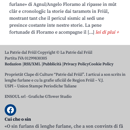
furlane» di Agnul/Angelo Floramo al ripasse in mût
clâr e cronologjic la storie dai taramots in Friûl,
mostrant tant che il pericul sismic al sedi une
presince costante inte nestre storie. La pene
fortunade di Floramo e acompagne il […]
lei di plui +
La Patrie dal Friûl Copyright © La Patrie dal Friûl
Partita IVA 01299830305
Redazion
RSS/XML
Pubblicità
Privacy Policy
Cookie Policy
Proprietât Clape di Culture “Patrie dal Friûl”. I articui a son scrits in
lenghe furlane e cu la grafie uficiâl de Regjon Friûl – V.J.
USPI – Union Stampe Periodiche Taliane
ENSOUL srl
-
Grafiche GTower Studio
Cui che o sin
«O sin furlans di lenghe furlane, che a son convints di fâ