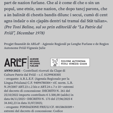
part de nazion furlane. Che al è come dî che o sin un
popul, une etnie, une nazion, che dopo tancj parons, che
a àn balinât di chestis bandis dilunc i secui, cumò di cent
agns indaûr o sin cjapâts dentri tal tramai dal Stât talian».
(Pre Toni Beline, sul so prin editoriâl de “La Patrie dal
Friûl”, Dicembar 1978)
Progjet finanziât de ARLeF - Agjenzie Regjonâl pe Lenghe Furlane e de Regjon
Autonome Friûl-Vignesie Julie
ANNO 2025
– Contributi ricevuti da Clape di
Culture Patrie dal Friûl – c.f. 01299830305
– erogante: A.R.L.E.F. (Agenzia Regionale per la
Lingua Friulana) C.F. 94094780304 • rif. norm. L.R.
N.29/2007 ART.23 c.2 bis e ART.24 c.7 e 10 • estremi
del decreto di concessione: DECRETO N. 261 del
25/10/2022 importo contributo € 3.500,00 (saldo) in
data 06/11/2025 • DECRETO N. 173 del 27/06/2025 €
34.842,23 in data 31/07/2025;
– erogante: FONDAZIONE FRIULI CF. 00158650309 •
estremi del decreto di concessione: Codice