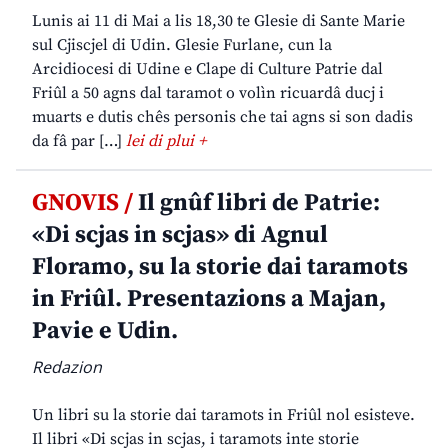
Lunis ai 11 di Mai a lis 18,30 te Glesie di Sante Marie
sul Cjiscjel di Udin. Glesie Furlane, cun la
Arcidiocesi di Udine e Clape di Culture Patrie dal
Friûl a 50 agns dal taramot o volìn ricuardâ ducj i
muarts e dutis chês personis che tai agns si son dadis
da fâ par […]
lei di plui +
GNOVIS /
Il gnûf libri de Patrie:
«Di scjas in scjas» di Agnul
Floramo, su la storie dai taramots
in Friûl. Presentazions a Majan,
Pavie e Udin.
Redazion
Un libri su la storie dai taramots in Friûl nol esisteve.
Il libri «Di scjas in scjas, i taramots inte storie