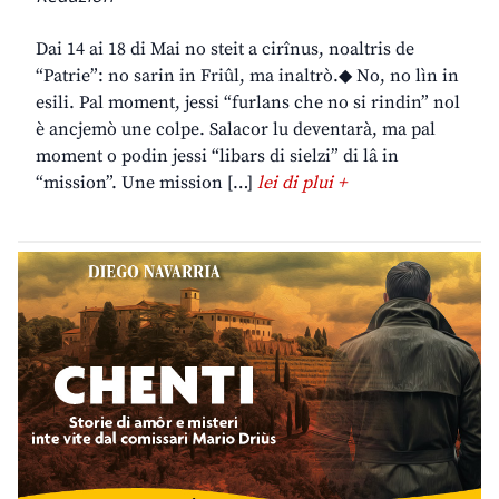
Dai 14 ai 18 di Mai no steit a cirînus, noaltris de
“Patrie”: no sarin in Friûl, ma inaltrò.◆ No, no lìn in
esili. Pal moment, jessi “furlans che no si rindin” nol
è ancjemò une colpe. Salacor lu deventarà, ma pal
moment o podin jessi “libars di sielzi” di lâ in
“mission”. Une mission […]
lei di plui +