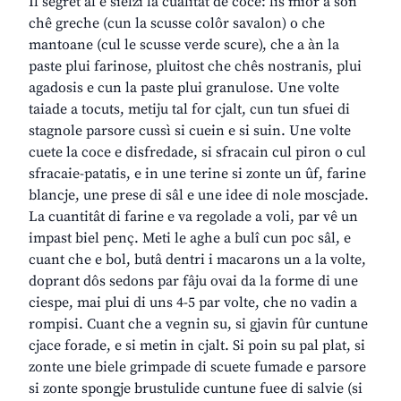
Il segret al è sielzi la cualitât de coce: lis miôr a son
chê greche (cun la scusse colôr savalon) o che
mantoane (cul le scusse verde scure), che a àn la
paste plui farinose, pluitost che chês nostranis, plui
agadosis e cun la paste plui granulose. Une volte
taiade a tocuts, metiju tal for cjalt, cun tun sfuei di
stagnole parsore cussì si cuein e si suin. Une volte
cuete la coce e disfredade, si sfracain cul piron o cul
sfracaie-patatis, e in une terine si zonte un ûf, farine
blancje, une prese di sâl e une idee di nole moscjade.
La cuantitât di farine e va regolade a voli, par vê un
impast biel penç. Meti le aghe a bulî cun poc sâl, e
cuant che e bol, butâ dentri i macarons un a la volte,
doprant dôs sedons par fâju ovai da la forme di une
ciespe, mai plui di uns 4-5 par volte, che no vadin a
rompisi. Cuant che a vegnin su, si gjavin fûr cuntune
cjace forade, e si metin in cjalt. Si poin su pal plat, si
zonte une biele grimpade di scuete fumade e parsore
si zonte spongje brustulide cuntune fuee di salvie (si