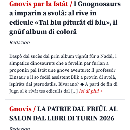
Gnovis par la Istât /
I Gnognosaurs
a imparin a svolâ: al rive in
edicule «Tal blu piturât di blu», il
gnûf album di colorâ
Redazion
Daspò dal sucès dal prin album vignût fûr a Nadâl, i
simpatics dinosauruts che a fevelin par furlan a
proponin pal Istât une gnove aventure: il professôr
Einsaur e il so fedêl assistent Blik a provin di svolâ,
ispirâts dai pterodatils. Rivarano? ◆ A partî de fin di
Jugn al è rivât tes ediculis dal […]
lei di plui +
Gnovis /
LA PATRIE DAL FRIÛL AL
SALON DAL LIBRI DI TURIN 2026
Redazion