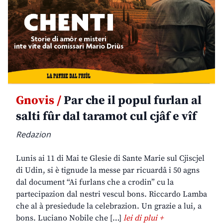
Gnovis /
Par che il popul furlan al
salti fûr dal taramot cul cjâf e vîf
Redazion
Lunis ai 11 di Mai te Glesie di Sante Marie sul Cjiscjel
di Udin, si è tignude la messe par ricuardâ i 50 agns
dal document “Ai furlans che a crodin” cu la
partecipazion dal nestri vescul bons. Riccardo Lamba
che al à presiedude la celebrazion. Un grazie a lui, a
bons. Luciano Nobile che […]
lei di plui +