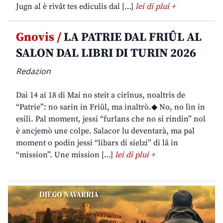
Jugn al è rivât tes ediculis dal […]
lei di plui +
Gnovis /
LA PATRIE DAL FRIÛL AL
SALON DAL LIBRI DI TURIN 2026
Redazion
Dai 14 ai 18 di Mai no steit a cirînus, noaltris de
“Patrie”: no sarin in Friûl, ma inaltrò.◆ No, no lìn in
esili. Pal moment, jessi “furlans che no si rindin” nol
è ancjemò une colpe. Salacor lu deventarà, ma pal
moment o podin jessi “libars di sielzi” di lâ in
“mission”. Une mission […]
lei di plui +