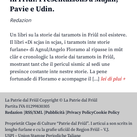
Pavie e Udin.
Redazion
Un libri su la storie dai taramots in Friûl nol esisteve.
Il libri «Di scjas in scjas, i taramots inte storie
furlane» di Agnul/Angelo Floramo al ripasse in mût
clâr e cronologjic la storie dai taramots in Friûl,
mostrant tant che il pericul sismic al sedi une
presince costante inte nestre storie. La pene
fortunade di Floramo e acompagne il […]
lei di plui +
La Patrie dal Friûl Copyright © La Patrie dal Friûl
Partita IVA 01299830305
Redazion
RSS/XML
Pubblicità
Privacy Policy
Cookie Policy
Proprietât Clape di Culture “Patrie dal Friûl”. I articui a son scrits in
lenghe furlane e cu la grafie uficiâl de Regjon Friûl – V.J.
USPI – Union Stampe Periodiche Taliane