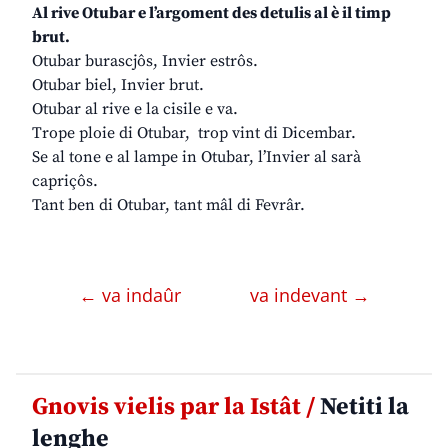
Al rive Otubar e l’argoment des detulis al è il timp
brut.
Otubar burascjôs, Invier estrôs.
Otubar biel, Invier brut.
Otubar al rive e la cisile e va.
Trope ploie di Otubar, trop vint di Dicembar.
Se al tone e al lampe in Otubar, l’Invier al sarà
capriçôs.
Tant ben di Otubar, tant mâl di Fevrâr.
← va indaûr
va indevant →
Gnovis vielis par la Istât /
Netiti la
lenghe