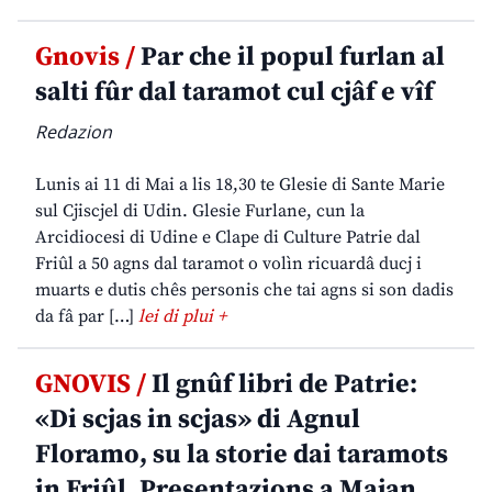
Gnovis /
Par che il popul furlan al
salti fûr dal taramot cul cjâf e vîf
Redazion
Lunis ai 11 di Mai a lis 18,30 te Glesie di Sante Marie
sul Cjiscjel di Udin. Glesie Furlane, cun la
Arcidiocesi di Udine e Clape di Culture Patrie dal
Friûl a 50 agns dal taramot o volìn ricuardâ ducj i
muarts e dutis chês personis che tai agns si son dadis
da fâ par […]
lei di plui +
GNOVIS /
Il gnûf libri de Patrie:
«Di scjas in scjas» di Agnul
Floramo, su la storie dai taramots
in Friûl. Presentazions a Majan,