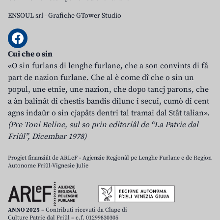
ENSOUL srl
-
Grafiche GTower Studio
Cui che o sin
«O sin furlans di lenghe furlane, che a son convints di fâ
part de nazion furlane. Che al è come dî che o sin un
popul, une etnie, une nazion, che dopo tancj parons, che
a àn balinât di chestis bandis dilunc i secui, cumò di cent
agns indaûr o sin cjapâts dentri tal tramai dal Stât talian».
(Pre Toni Beline, sul so prin editoriâl de “La Patrie dal
Friûl”, Dicembar 1978)
Progjet finanziât de ARLeF - Agjenzie Regjonâl pe Lenghe Furlane e de Regjon
Autonome Friûl-Vignesie Julie
ANNO 2025
– Contributi ricevuti da Clape di
Culture Patrie dal Friûl – c.f. 01299830305