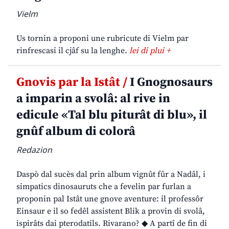
Vielm
Us tornin a proponi une rubricute di Vielm par
rinfrescasi il cjâf su la lenghe.
lei di plui +
Gnovis par la Istât /
I Gnognosaurs
a imparin a svolâ: al rive in
edicule «Tal blu piturât di blu», il
gnûf album di colorâ
Redazion
Daspò dal sucès dal prin album vignût fûr a Nadâl, i
simpatics dinosauruts che a fevelin par furlan a
proponin pal Istât une gnove aventure: il professôr
Einsaur e il so fedêl assistent Blik a provin di svolâ,
ispirâts dai pterodatils. Rivarano? ◆ A partî de fin di