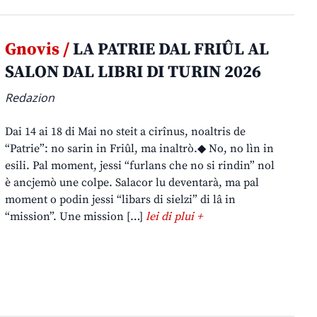
Gnovis /
LA PATRIE DAL FRIÛL AL
SALON DAL LIBRI DI TURIN 2026
Redazion
Dai 14 ai 18 di Mai no steit a cirînus, noaltris de
“Patrie”: no sarin in Friûl, ma inaltrò.◆ No, no lìn in
esili. Pal moment, jessi “furlans che no si rindin” nol
è ancjemò une colpe. Salacor lu deventarà, ma pal
moment o podin jessi “libars di sielzi” di lâ in
“mission”. Une mission […]
lei di plui +