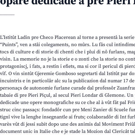
opare dedicade a pre Pieri 
............
L’Istitût Ladin pre Checo Placerean al torne a presentâ la serie
“Puints”, ven a stâi colegaments, no mûrs. Lu fâs cul intindime
tocs di culture e di storie di chenti che i plui di nô furlans, ma
visìn. La memorie no je la storie e o zonti che la storie no con
protagoniscj, i fats, a restin i efiets, ma si cor il pericul di pier
vîf. O vin sintût Gjeremie Gomboso segretarti dal Istitût par do
incuintris e in particolâr alc su la publicazion dal numar 17 de
personaçs de autonomie furlane curade dal professôr Zuanfran
tabaie di pre Pieri Piçul, al secul Pieri Londar di Glemone. U
dedicade une opere monografiche su ce che al à vût fât pal Fri
struc cinc passaçs: fondadôr cun pre Meni Zanier di Scuele furl
tignî vive la lenghe insegnantle ai fruts; colaboradôr di Int fu
varès vût di jessi subit dopo une des animis dal Moviment Friûl
document unic in Italie che e je stade la Mozion dal Clericât tal