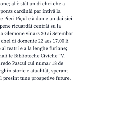
ne; al è stât un di chei che a
ponts cardinâi par intivâ la
e Pieri Piçul e à dome un dai siei
pene ricuardât centrât su la
rà a Glemone vinars 20 ai Setembar
 chel di domenie 22 aes 17.00 li
l teatri e a la lenghe furlane;
ali te Biblioteche Civiche “V.
telredo Pascul cul numar 18 de
in storie e atualitât, sperant
al presint tune prospetive future.