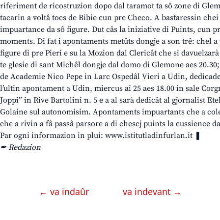
riferiment de ricostruzion dopo dal taramot ta sô zone di Glemo
tacarin a voltâ tocs de Bibie cun pre Checo. A bastaressin chei 
impuartance da sô figure. Dut câs la iniziative di Puints, cun pr
moments. Di fat i apontaments metûts dongje a son trê: chel a 
figure di pre Pieri e su la Mozion dal Clericât che si davuelza
te glesie di sant Michêl dongje dal domo di Glemone aes 20.30;
de Academie Nico Pepe in Larc Ospedâl Vieri a Udin, dedicade a
l’ultin apontament a Udin, miercus ai 25 aes 18.00 in sale Corgn
Joppi” in Rive Bartolini n. 5 e a al sarà dedicât al gjornalist E
Golaine sul autonomisim. Apontaments impuartants che a colegh
che a rivin a fâ passâ parsore a di chescj puints la cussience d
Par ogni informazion in plui: www.istitutladinfurlan.it ❚
✒ Redazion
← va indaûr
va indevant →