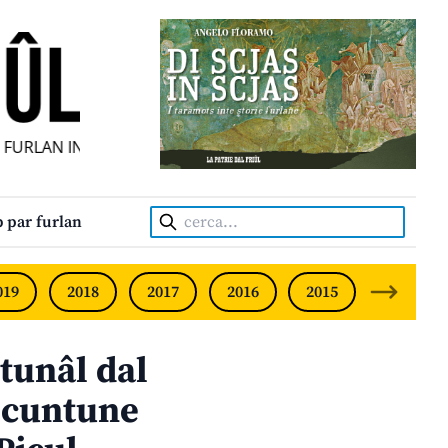
URLAN INDIPENDENT • INDEPENDENT FRIULIAN MONTHLY • 
Cerca:
 par furlan
019
2018
2017
2016
2015
2014
tunâl dal
ç cuntune