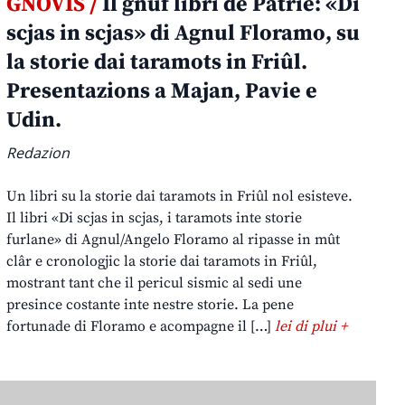
GNOVIS /
Il gnûf libri de Patrie: «Di
scjas in scjas» di Agnul Floramo, su
la storie dai taramots in Friûl.
Presentazions a Majan, Pavie e
Udin.
Redazion
Un libri su la storie dai taramots in Friûl nol esisteve.
Il libri «Di scjas in scjas, i taramots inte storie
furlane» di Agnul/Angelo Floramo al ripasse in mût
clâr e cronologjic la storie dai taramots in Friûl,
mostrant tant che il pericul sismic al sedi une
presince costante inte nestre storie. La pene
fortunade di Floramo e acompagne il […]
lei di plui +