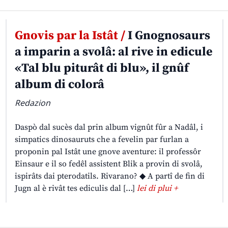
Gnovis par la Istât /
I Gnognosaurs
a imparin a svolâ: al rive in edicule
«Tal blu piturât di blu», il gnûf
album di colorâ
Redazion
Daspò dal sucès dal prin album vignût fûr a Nadâl, i
simpatics dinosauruts che a fevelin par furlan a
proponin pal Istât une gnove aventure: il professôr
Einsaur e il so fedêl assistent Blik a provin di svolâ,
ispirâts dai pterodatils. Rivarano? ◆ A partî de fin di
Jugn al è rivât tes ediculis dal […]
lei di plui +