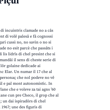
Piçul
 di incuintris clamade no a câs
nt di volê palesâ e fâ cognossi
gari cussì no, no savìn o no si
tade no esit parcè che passâts i
di lis lidrîs di chel presint che si
mandâi il sens di cheste serie di
 lôr golaine dedicade ai
c Elar. Un numar il 17 che al
n personaç che nol podeve no vê
ûl e pal mont autonomistic. In
ane che e voleve za tai agns ’60
rlane cun pre Checo, il grop che al
; un dai ispiradôrs di chel
 1967; une des figuris di