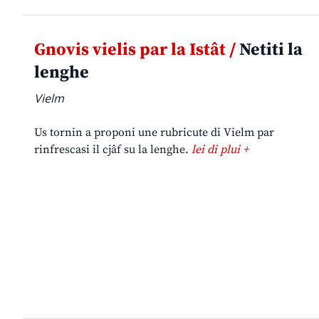
Gnovis vielis par la Istât /
Netiti la
lenghe
Vielm
Us tornin a proponi une rubricute di Vielm par
rinfrescasi il cjâf su la lenghe.
lei di plui +