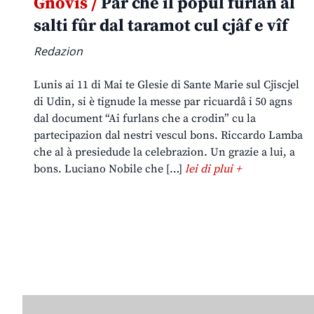
Gnovis /
Par che il popul furlan al
salti fûr dal taramot cul cjâf e vîf
Redazion
Lunis ai 11 di Mai te Glesie di Sante Marie sul Cjiscjel
di Udin, si è tignude la messe par ricuardâ i 50 agns
dal document “Ai furlans che a crodin” cu la
partecipazion dal nestri vescul bons. Riccardo Lamba
che al à presiedude la celebrazion. Un grazie a lui, a
bons. Luciano Nobile che […]
lei di plui +