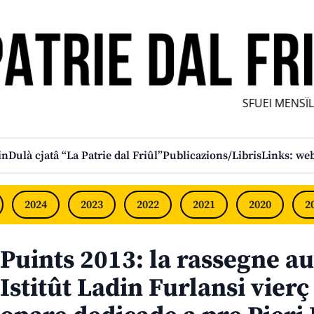
SFUEI MENSÎL F
in
Dulà cjatâ “La Patrie dal Friûl”
Publicazions/Libris
Links: web
2024
2023
2022
2021
2020
2
Puints 2013: la rassegne au
Istitût Ladin Furlansi vier