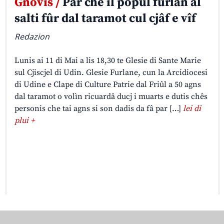
Gnovis /
Par che il popul furlan al
salti fûr dal taramot cul cjâf e vîf
Redazion
Lunis ai 11 di Mai a lis 18,30 te Glesie di Sante Marie
sul Cjiscjel di Udin. Glesie Furlane, cun la Arcidiocesi
di Udine e Clape di Culture Patrie dal Friûl a 50 agns
dal taramot o volìn ricuardâ ducj i muarts e dutis chês
personis che tai agns si son dadis da fâ par […]
lei di
plui +