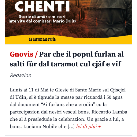
Gnovis /
Par che il popul furlan al
salti fûr dal taramot cul cjâf e vîf
Redazion
Lunis ai 11 di Mai te Glesie di Sante Marie sul Cjiscjel
di Udin, si è tignude la messe par ricuardâ i 50 agns
dal document “Ai furlans che a crodin” cu la
partecipazion dal nestri vescul bons. Riccardo Lamba
che al à presiedude la celebrazion. Un grazie a lui, a
bons. Luciano Nobile che […]
lei di plui +