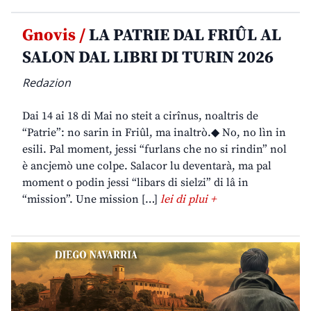
Gnovis /
LA PATRIE DAL FRIÛL AL
SALON DAL LIBRI DI TURIN 2026
Redazion
Dai 14 ai 18 di Mai no steit a cirînus, noaltris de
“Patrie”: no sarin in Friûl, ma inaltrò.◆ No, no lìn in
esili. Pal moment, jessi “furlans che no si rindin” nol
è ancjemò une colpe. Salacor lu deventarà, ma pal
moment o podin jessi “libars di sielzi” di lâ in
“mission”. Une mission […]
lei di plui +