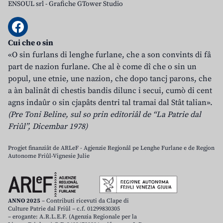
ENSOUL srl
-
Grafiche GTower Studio
Cui che o sin
«O sin furlans di lenghe furlane, che a son convints di fâ
part de nazion furlane. Che al è come dî che o sin un
popul, une etnie, une nazion, che dopo tancj parons, che
a àn balinât di chestis bandis dilunc i secui, cumò di cent
agns indaûr o sin cjapâts dentri tal tramai dal Stât talian».
(Pre Toni Beline, sul so prin editoriâl de “La Patrie dal
Friûl”, Dicembar 1978)
Progjet finanziât de ARLeF - Agjenzie Regjonâl pe Lenghe Furlane e de Regjon
Autonome Friûl-Vignesie Julie
ANNO 2025
– Contributi ricevuti da Clape di
Culture Patrie dal Friûl – c.f. 01299830305
– erogante: A.R.L.E.F. (Agenzia Regionale per la