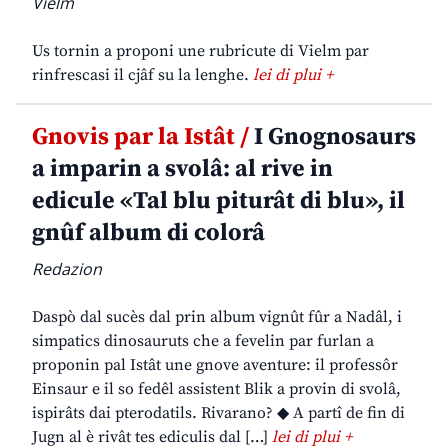
Vielm
Us tornin a proponi une rubricute di Vielm par
rinfrescasi il cjâf su la lenghe.
lei di plui +
Gnovis par la Istât /
I Gnognosaurs
a imparin a svolâ: al rive in
edicule «Tal blu piturât di blu», il
gnûf album di colorâ
Redazion
Daspò dal sucès dal prin album vignût fûr a Nadâl, i
simpatics dinosauruts che a fevelin par furlan a
proponin pal Istât une gnove aventure: il professôr
Einsaur e il so fedêl assistent Blik a provin di svolâ,
ispirâts dai pterodatils. Rivarano? ◆ A partî de fin di
Jugn al è rivât tes ediculis dal […]
lei di plui +