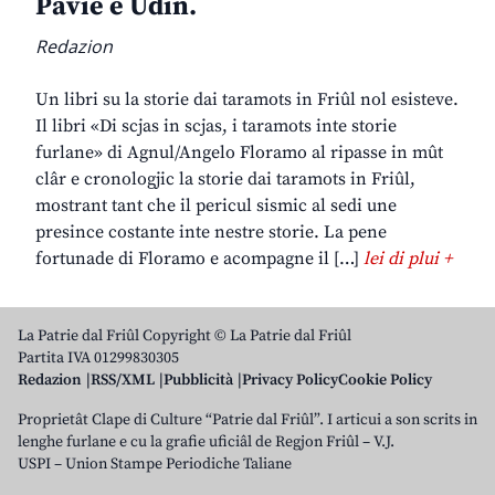
Pavie e Udin.
Redazion
Un libri su la storie dai taramots in Friûl nol esisteve.
Il libri «Di scjas in scjas, i taramots inte storie
furlane» di Agnul/Angelo Floramo al ripasse in mût
clâr e cronologjic la storie dai taramots in Friûl,
mostrant tant che il pericul sismic al sedi une
presince costante inte nestre storie. La pene
fortunade di Floramo e acompagne il […]
lei di plui +
La Patrie dal Friûl Copyright © La Patrie dal Friûl
Partita IVA 01299830305
Redazion
RSS/XML
Pubblicità
Privacy Policy
Cookie Policy
Proprietât Clape di Culture “Patrie dal Friûl”. I articui a son scrits in
lenghe furlane e cu la grafie uficiâl de Regjon Friûl – V.J.
USPI – Union Stampe Periodiche Taliane