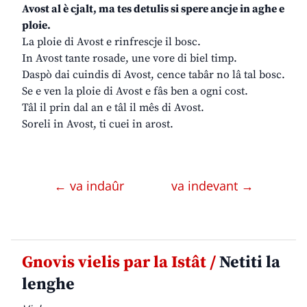
Avost al è cjalt, ma tes detulis si spere ancje in aghe e
ploie.
La ploie di Avost e rinfrescje il bosc.
In Avost tante rosade, une vore di biel timp.
Daspò dai cuindis di Avost, cence tabâr no lâ tal bosc.
Se e ven la ploie di Avost e fâs ben a ogni cost.
Tâl il prin dal an e tâl il mês di Avost.
Soreli in Avost, ti cuei in arost.
← va indaûr
va indevant →
Gnovis vielis par la Istât /
Netiti la
lenghe