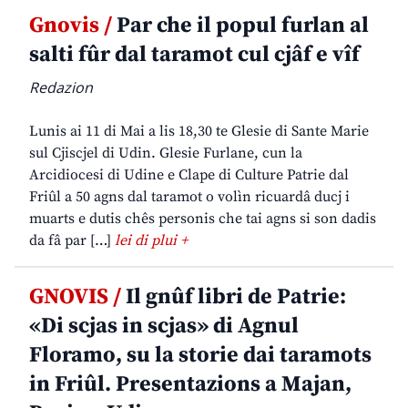
Gnovis /
Par che il popul furlan al
salti fûr dal taramot cul cjâf e vîf
Redazion
Lunis ai 11 di Mai a lis 18,30 te Glesie di Sante Marie
sul Cjiscjel di Udin. Glesie Furlane, cun la
Arcidiocesi di Udine e Clape di Culture Patrie dal
Friûl a 50 agns dal taramot o volìn ricuardâ ducj i
muarts e dutis chês personis che tai agns si son dadis
da fâ par […]
lei di plui +
GNOVIS /
Il gnûf libri de Patrie:
«Di scjas in scjas» di Agnul
Floramo, su la storie dai taramots
in Friûl. Presentazions a Majan,