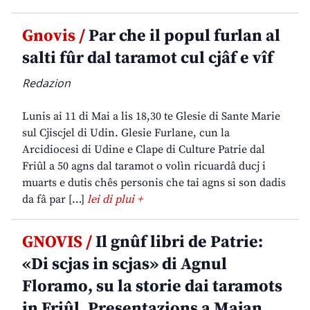
Gnovis /
Par che il popul furlan al
salti fûr dal taramot cul cjâf e vîf
Redazion
Lunis ai 11 di Mai a lis 18,30 te Glesie di Sante Marie
sul Cjiscjel di Udin. Glesie Furlane, cun la
Arcidiocesi di Udine e Clape di Culture Patrie dal
Friûl a 50 agns dal taramot o volìn ricuardâ ducj i
muarts e dutis chês personis che tai agns si son dadis
da fâ par […]
lei di plui +
GNOVIS /
Il gnûf libri de Patrie:
«Di scjas in scjas» di Agnul
Floramo, su la storie dai taramots
in Friûl. Presentazions a Majan,