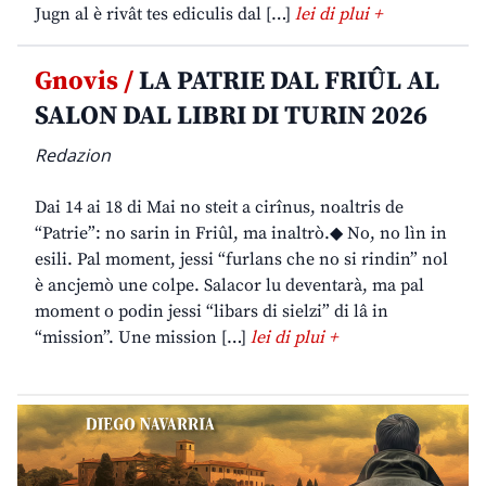
Jugn al è rivât tes ediculis dal […]
lei di plui +
Gnovis /
LA PATRIE DAL FRIÛL AL
SALON DAL LIBRI DI TURIN 2026
Redazion
Dai 14 ai 18 di Mai no steit a cirînus, noaltris de
“Patrie”: no sarin in Friûl, ma inaltrò.◆ No, no lìn in
esili. Pal moment, jessi “furlans che no si rindin” nol
è ancjemò une colpe. Salacor lu deventarà, ma pal
moment o podin jessi “libars di sielzi” di lâ in
“mission”. Une mission […]
lei di plui +