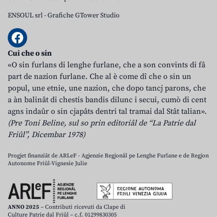
ENSOUL srl
-
Grafiche GTower Studio
Cui che o sin
«O sin furlans di lenghe furlane, che a son convints di fâ
part de nazion furlane. Che al è come dî che o sin un
popul, une etnie, une nazion, che dopo tancj parons, che
a àn balinât di chestis bandis dilunc i secui, cumò di cent
agns indaûr o sin cjapâts dentri tal tramai dal Stât talian».
(Pre Toni Beline, sul so prin editoriâl de “La Patrie dal
Friûl”, Dicembar 1978)
Progjet finanziât de ARLeF - Agjenzie Regjonâl pe Lenghe Furlane e de Regjon
Autonome Friûl-Vignesie Julie
ANNO 2025
– Contributi ricevuti da Clape di
Culture Patrie dal Friûl – c.f. 01299830305