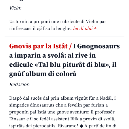
Vielm
Us tornin a proponi une rubricute di Vielm par
rinfrescasi il cjâf su la lenghe.
lei di plui +
Gnovis par la Istât /
I Gnognosaurs
a imparin a svolâ: al rive in
edicule «Tal blu piturât di blu», il
gnûf album di colorâ
Redazion
Daspò dal sucès dal prin album vignût fûr a Nadâl, i
simpatics dinosauruts che a fevelin par furlan a
proponin pal Istât une gnove aventure: il professôr
Einsaur e il so fedêl assistent Blik a provin di svolâ,
ispirâts dai pterodatils. Rivarano? ◆ A partî de fin di