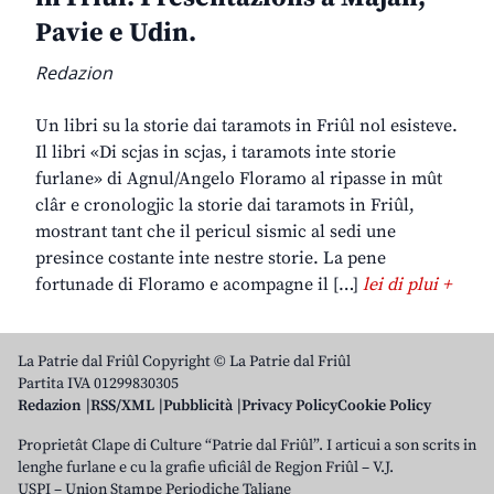
Pavie e Udin.
Redazion
Un libri su la storie dai taramots in Friûl nol esisteve.
Il libri «Di scjas in scjas, i taramots inte storie
furlane» di Agnul/Angelo Floramo al ripasse in mût
clâr e cronologjic la storie dai taramots in Friûl,
mostrant tant che il pericul sismic al sedi une
presince costante inte nestre storie. La pene
fortunade di Floramo e acompagne il […]
lei di plui +
La Patrie dal Friûl Copyright © La Patrie dal Friûl
Partita IVA 01299830305
Redazion
RSS/XML
Pubblicità
Privacy Policy
Cookie Policy
Proprietât Clape di Culture “Patrie dal Friûl”. I articui a son scrits in
lenghe furlane e cu la grafie uficiâl de Regjon Friûl – V.J.
USPI – Union Stampe Periodiche Taliane