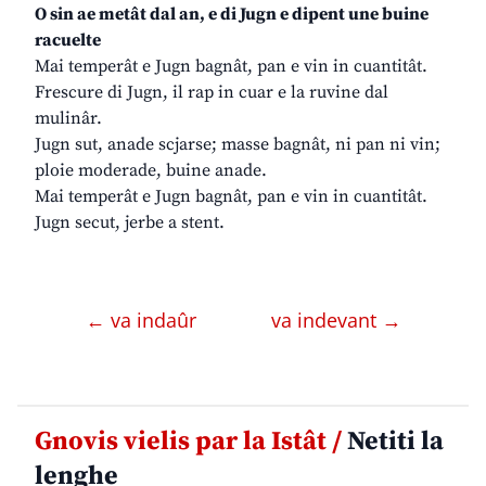
O sin ae metât dal an, e di Jugn e dipent une buine
racuelte
Mai temperât e Jugn bagnât, pan e vin in cuantitât.
Frescure di Jugn, il rap in cuar e la ruvine dal
mulinâr.
Jugn sut, anade scjarse; masse bagnât, ni pan ni vin;
ploie moderade, buine anade.
Mai temperât e Jugn bagnât, pan e vin in cuantitât.
Jugn secut, jerbe a stent.
← va indaûr
va indevant →
Gnovis vielis par la Istât /
Netiti la
lenghe