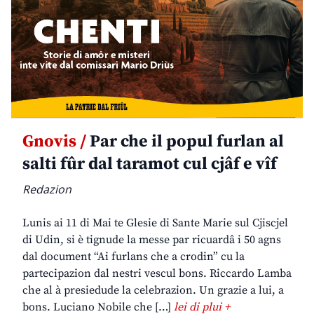
Gnovis /
Par che il popul furlan al
salti fûr dal taramot cul cjâf e vîf
Redazion
Lunis ai 11 di Mai te Glesie di Sante Marie sul Cjiscjel
di Udin, si è tignude la messe par ricuardâ i 50 agns
dal document “Ai furlans che a crodin” cu la
partecipazion dal nestri vescul bons. Riccardo Lamba
che al à presiedude la celebrazion. Un grazie a lui, a
bons. Luciano Nobile che […]
lei di plui +