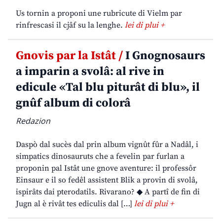
Us tornin a proponi une rubricute di Vielm par
rinfrescasi il cjâf su la lenghe.
lei di plui +
Gnovis par la Istât /
I Gnognosaurs
a imparin a svolâ: al rive in
edicule «Tal blu piturât di blu», il
gnûf album di colorâ
Redazion
Daspò dal sucès dal prin album vignût fûr a Nadâl, i
simpatics dinosauruts che a fevelin par furlan a
proponin pal Istât une gnove aventure: il professôr
Einsaur e il so fedêl assistent Blik a provin di svolâ,
ispirâts dai pterodatils. Rivarano? ◆ A partî de fin di
Jugn al è rivât tes ediculis dal […]
lei di plui +