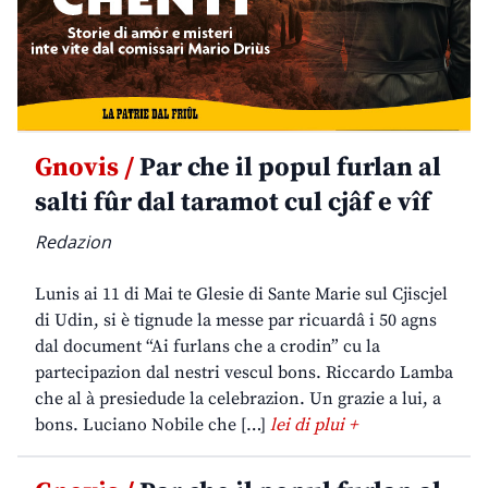
Gnovis /
Par che il popul furlan al
salti fûr dal taramot cul cjâf e vîf
Redazion
Lunis ai 11 di Mai te Glesie di Sante Marie sul Cjiscjel
di Udin, si è tignude la messe par ricuardâ i 50 agns
dal document “Ai furlans che a crodin” cu la
partecipazion dal nestri vescul bons. Riccardo Lamba
che al à presiedude la celebrazion. Un grazie a lui, a
bons. Luciano Nobile che […]
lei di plui +