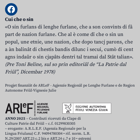
Cui che o sin
«O sin furlans di lenghe furlane, che a son convints di fâ
part de nazion furlane. Che al è come dî che o sin un
popul, une etnie, une nazion, che dopo tancj parons, che
a àn balinât di chestis bandis dilunc i secui, cumò di cent
agns indaûr o sin cjapâts dentri tal tramai dal Stât talian».
(Pre Toni Beline, sul so prin editoriâl de “La Patrie dal
Friûl”, Dicembar 1978)
Progjet finanziât de ARLeF - Agjenzie Regjonâl pe Lenghe Furlane e de Regjon
Autonome Friûl-Vignesie Julie
ANNO 2025
– Contributi ricevuti da Clape di
Culture Patrie dal Friûl – c.f. 01299830305
– erogante: A.R.L.E.F. (Agenzia Regionale per la
Lingua Friulana) C.F. 94094780304 • rif. norm. L.R.
N.29/2007 ART.23 c.2 bis e ART.24 c.7 e 10 • estremi