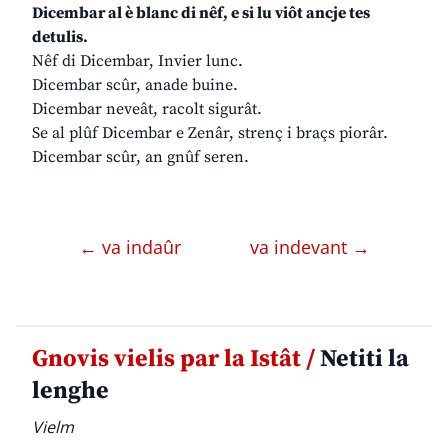
Dicembar al è blanc di nêf, e si lu viôt ancje tes
detulis.
Nêf di Dicembar, Invier lunc.
Dicembar scûr, anade buine.
Dicembar neveât, racolt sigurât.
Se al plûf Dicembar e Zenâr, strenç i braçs piorâr.
Dicembar scûr, an gnûf seren.
← va indaûr
va indevant →
Gnovis vielis par la Istât /
Netiti la
lenghe
Vielm