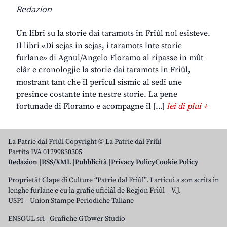
Redazion
Un libri su la storie dai taramots in Friûl nol esisteve.
Il libri «Di scjas in scjas, i taramots inte storie
furlane» di Agnul/Angelo Floramo al ripasse in mût
clâr e cronologjic la storie dai taramots in Friûl,
mostrant tant che il pericul sismic al sedi une
presince costante inte nestre storie. La pene
fortunade di Floramo e acompagne il […]
lei di plui +
La Patrie dal Friûl Copyright © La Patrie dal Friûl
Partita IVA 01299830305
Redazion
RSS/XML
Pubblicità
Privacy Policy
Cookie Policy
Proprietât Clape di Culture “Patrie dal Friûl”. I articui a son scrits in
lenghe furlane e cu la grafie uficiâl de Regjon Friûl – V.J.
USPI – Union Stampe Periodiche Taliane
ENSOUL srl
-
Grafiche GTower Studio