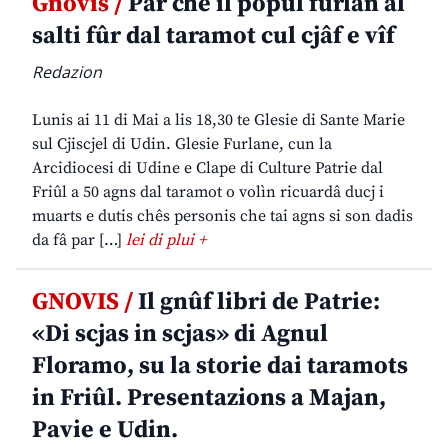
Gnovis /
Par che il popul furlan al
salti fûr dal taramot cul cjâf e vîf
Redazion
Lunis ai 11 di Mai a lis 18,30 te Glesie di Sante Marie
sul Cjiscjel di Udin. Glesie Furlane, cun la
Arcidiocesi di Udine e Clape di Culture Patrie dal
Friûl a 50 agns dal taramot o volìn ricuardâ ducj i
muarts e dutis chês personis che tai agns si son dadis
da fâ par […]
lei di plui +
GNOVIS /
Il gnûf libri de Patrie:
«Di scjas in scjas» di Agnul
Floramo, su la storie dai taramots
in Friûl. Presentazions a Majan,
Pavie e Udin.