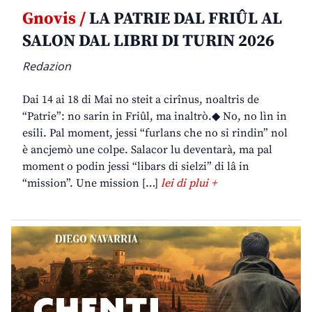
Gnovis /
LA PATRIE DAL FRIÛL AL
SALON DAL LIBRI DI TURIN 2026
Redazion
Dai 14 ai 18 di Mai no steit a cirînus, noaltris de
“Patrie”: no sarin in Friûl, ma inaltrò.◆ No, no lìn in
esili. Pal moment, jessi “furlans che no si rindin” nol
è ancjemò une colpe. Salacor lu deventarà, ma pal
moment o podin jessi “libars di sielzi” di lâ in
“mission”. Une mission […]
lei di plui +