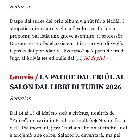
Redazion
Daspò dal sucès dal prin album vignût fûr a Nadâl, i
simpatics dinosauruts che a fevelin par furlan a
proponin pal Istât une gnove aventure: il professôr
Einsaur e il so fedêl assistent Blik a provin di svolâ,
ispirâts dai pterodatils. Rivarano? ◆ A partî de fin di
Jugn al è rivât tes ediculis dal […]
lei di plui +
Gnovis /
LA PATRIE DAL FRIÛL AL
SALON DAL LIBRI DI TURIN 2026
Redazion
Dai 14 ai 18 di Mai no steit a cirînus, noaltris de
“Patrie”: no sarin in Friûl, ma inaltrò.◆ No, no lìn in
esili. Pal moment, jessi “furlans che no si rindin” nol
è ancjemò une colpe. Salacor lu deventarà, ma pal