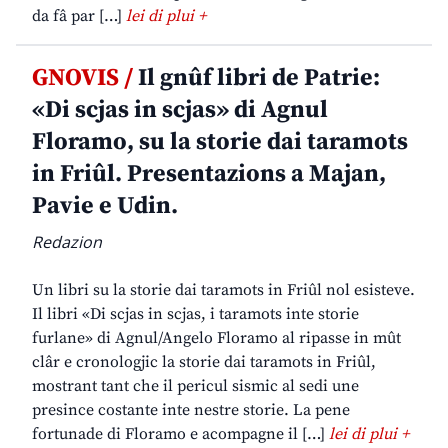
da fâ par […]
lei di plui +
GNOVIS /
Il gnûf libri de Patrie:
«Di scjas in scjas» di Agnul
Floramo, su la storie dai taramots
in Friûl. Presentazions a Majan,
Pavie e Udin.
Redazion
Un libri su la storie dai taramots in Friûl nol esisteve.
Il libri «Di scjas in scjas, i taramots inte storie
furlane» di Agnul/Angelo Floramo al ripasse in mût
clâr e cronologjic la storie dai taramots in Friûl,
mostrant tant che il pericul sismic al sedi une
presince costante inte nestre storie. La pene
fortunade di Floramo e acompagne il […]
lei di plui +