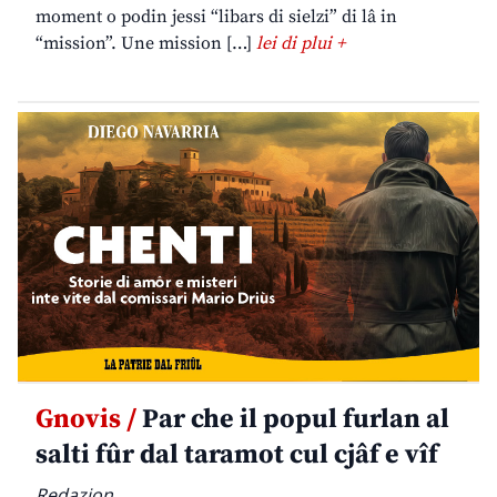
moment o podin jessi “libars di sielzi” di lâ in
“mission”. Une mission […]
lei di plui +
Gnovis /
Par che il popul furlan al
salti fûr dal taramot cul cjâf e vîf
Redazion