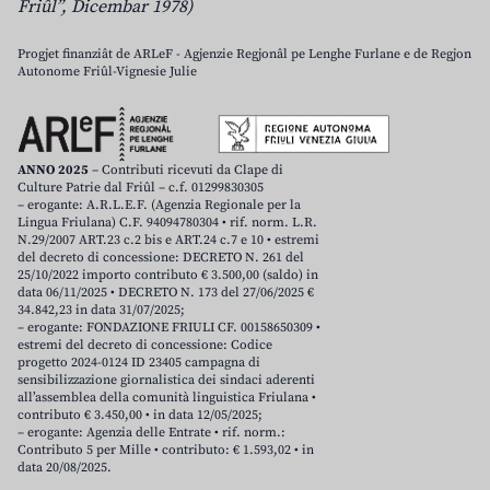
Friûl”, Dicembar 1978)
Progjet finanziât de ARLeF - Agjenzie Regjonâl pe Lenghe Furlane e de Regjon
Autonome Friûl-Vignesie Julie
ANNO 2025
– Contributi ricevuti da Clape di
Culture Patrie dal Friûl – c.f. 01299830305
– erogante: A.R.L.E.F. (Agenzia Regionale per la
Lingua Friulana) C.F. 94094780304 • rif. norm. L.R.
N.29/2007 ART.23 c.2 bis e ART.24 c.7 e 10 • estremi
del decreto di concessione: DECRETO N. 261 del
25/10/2022 importo contributo € 3.500,00 (saldo) in
data 06/11/2025 • DECRETO N. 173 del 27/06/2025 €
34.842,23 in data 31/07/2025;
– erogante: FONDAZIONE FRIULI CF. 00158650309 •
estremi del decreto di concessione: Codice
progetto 2024-0124 ID 23405 campagna di
sensibilizzazione giornalistica dei sindaci aderenti
all’assemblea della comunità linguistica Friulana •
contributo € 3.450,00 • in data 12/05/2025;
– erogante: Agenzia delle Entrate • rif. norm.:
Contributo 5 per Mille • contributo: € 1.593,02 • in
data 20/08/2025.