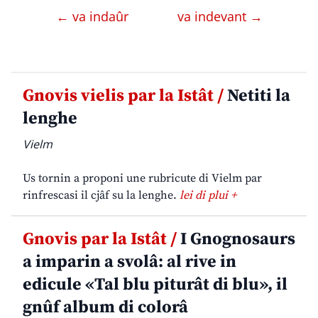
← va indaûr
va indevant →
Gnovis vielis par la Istât /
Netiti la
lenghe
Vielm
Us tornin a proponi une rubricute di Vielm par
rinfrescasi il cjâf su la lenghe.
lei di plui +
Gnovis par la Istât /
I Gnognosaurs
a imparin a svolâ: al rive in
edicule «Tal blu piturât di blu», il
gnûf album di colorâ