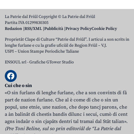
La Patrie dal Friûl Copyright © La Patrie dal Friûl
Partita IVA 01299830305
Redazion
RSS/XML
Pubblicità
Privacy Policy
Cookie Policy
Proprietât Clape di Culture “Patrie dal Friûl”. I articui a son scrits in
lenghe furlane e cu la grafie uficiâl de Regjon Friûl – V.J.
USPI – Union Stampe Periodiche Taliane
ENSOUL srl
-
Grafiche GTower Studio
Cui che o sin
«O sin furlans di lenghe furlane, che a son convints di fâ
part de nazion furlane. Che al è come dî che o sin un
popul, une etnie, une nazion, che dopo tancj parons, che
a àn balinât di chestis bandis dilunc i secui, cumò di cent
agns indaûr o sin cjapâts dentri tal tramai dal Stât talian».
(Pre Toni Beline, sul so prin editoriâl de “La Patrie dal