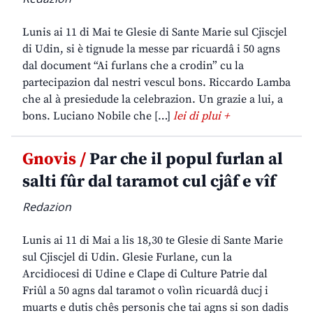
Lunis ai 11 di Mai te Glesie di Sante Marie sul Cjiscjel
di Udin, si è tignude la messe par ricuardâ i 50 agns
dal document “Ai furlans che a crodin” cu la
partecipazion dal nestri vescul bons. Riccardo Lamba
che al à presiedude la celebrazion. Un grazie a lui, a
bons. Luciano Nobile che […]
lei di plui +
Gnovis /
Par che il popul furlan al
salti fûr dal taramot cul cjâf e vîf
Redazion
Lunis ai 11 di Mai a lis 18,30 te Glesie di Sante Marie
sul Cjiscjel di Udin. Glesie Furlane, cun la
Arcidiocesi di Udine e Clape di Culture Patrie dal
Friûl a 50 agns dal taramot o volìn ricuardâ ducj i
muarts e dutis chês personis che tai agns si son dadis