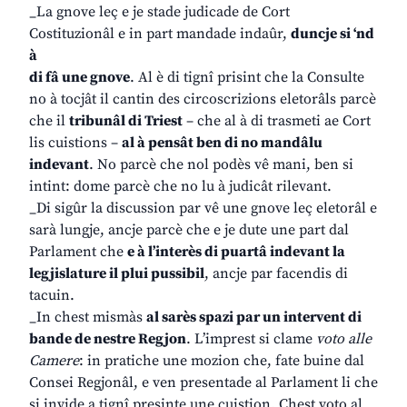
_La gnove leç e je stade judicade de Cort
Costituzionâl e in part mandade indaûr,
duncje si ‘nd
à
di fâ une gnove
. Al è di tignî prisint che la Consulte
no à tocjât il cantin des circoscrizions eletorâls parcè
che il
tribunâl di Triest
– che al à di trasmeti ae Cort
lis cuistions –
al à pensât ben di no mandâlu
indevant
. No parcè che nol podès vê mani, ben si
intint: dome parcè che no lu à judicât rilevant.
_Di sigûr la discussion par vê une gnove leç eletorâl e
sarà lungje, ancje parcè che e je dute une part dal
Parlament che
e à l’interès di puartâ indevant la
legjislature il plui pussibil
, ancje par facendis di
tacuin.
_In chest mismàs
al sarès spazi par un intervent di
bande de nestre Regjon
. L’imprest si clame
voto alle
Camere
: in pratiche une mozion che, fate buine dal
Consei Regjonâl, e ven presentade al Parlament li che
si invide a tignî presinte une cuistion. Chest voto al