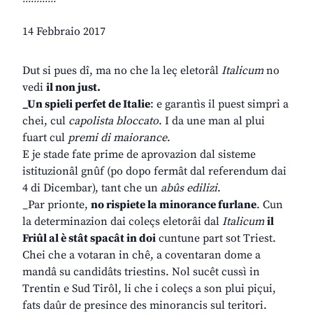
14 Febbraio 2017
Dut si pues dî, ma no che la leç eletorâl
Italicum
no
vedi
il non just.
_Un spieli perfet de Italie
: e garantìs il puest simpri a
chei, cul
capolista bloccato
. I da une man al plui
fuart cul
premi di maiorance
.
E je stade fate prime de aprovazion dal sisteme
istituzionâl gnûf (po dopo fermât dal referendum dai
4 di Dicembar), tant che un
abûs edilizi
.
_Par prionte,
no rispiete la minorance furlane
. Cun
la determinazion dai coleçs eletorâi dal
Italicum
il
Friûl al è stât spacât in doi
cuntune part sot Triest.
Chei che a votaran in chê, a coventaran dome a
mandâ su candidâts triestins. Nol sucêt cussì in
Trentin e Sud Tirôl, li che i coleçs a son plui piçui,
fats daûr de presince des minorancis sul teritori.