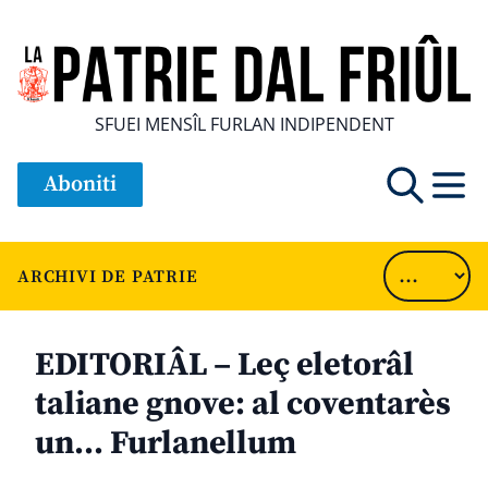
SFUEI MENSÎL FURLAN INDIPENDENT
Aboniti
ARCHIVI DE PATRIE
EDITORIÂL – Leç eletorâl
taliane gnove: al coventarès
un… Furlanellum
............