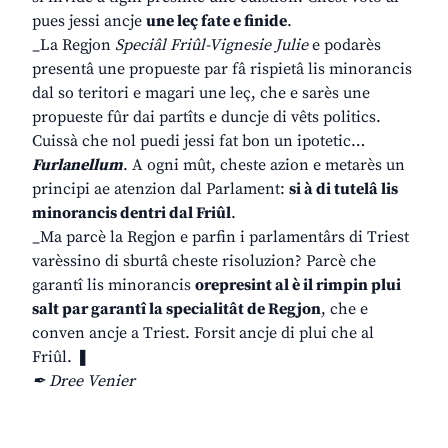
pues jessi ancje
une leç fate e finide
.
_La Regjon
Speciâl Friûl-Vignesie Julie
e podarès
presentâ une propueste par fâ rispietâ lis minorancis
dal so teritori e magari une leç, che e sarès une
propueste fûr dai partîts e duncje di vêts politics.
Cuissà che nol puedi jessi fat bon un ipotetic…
Furlanellum
. A ogni mût, cheste azion e metarès un
principi ae atenzion dal Parlament:
si à di tutelâ lis
minorancis dentri dal Friûl
.
_Ma parcè la Regjon e parfin i parlamentârs di Triest
varèssino di sburtâ cheste risoluzion? Parcè che
garantî lis minorancis
orepresint al è il rimpin plui
salt par garantî la specialitât de Regjon
, che e
conven ancje a Triest. Forsit ancje di plui che al
Friûl. ❚
✒
Dree Venier