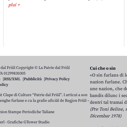
plui +
 dal Friûl Copyright © La Patrie dal Friûl
Cui che o sin
IVA 01299830305
«O sin furlans di 
n
RSS/XML
Pubblicità
Privacy Policy
nazion furlane. Ch
olicy
une nazion, che do
t Clape di Culture “Patrie dal Friûl”. I articui a son
bandis dilunc i se
 lenghe furlane e cu la grafie uficiâl de Regjon Friûl –
dentri tal tramai d
(Pre Toni Beline, s
nion Stampe Periodiche Taliane
Dicembar 1978)
srl
-
Grafiche GTower Studio