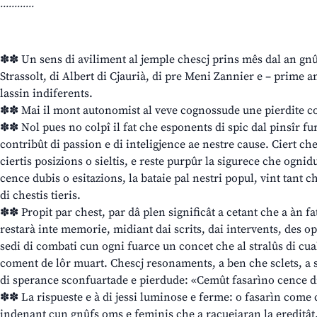
............
✽✽ Un sens di aviliment al jemple chescj prins mês dal an gnûf
Strassolt, di Albert di Cjaurià, di pre Meni Zannier e – prime
lassin indiferents.
✽✽ Mai il mont autonomist al veve cognossude une pierdite c
✽✽ Nol pues no colpî il fat che esponents di spic dal pinsîr furl
contribût di passion e di inteligjence ae nestre cause. Ciert ch
ciertis posizions o sieltis, e reste purpûr la sigurece che ognid
cence dubis o esitazions, la bataie pal nestri popul, vint tant che
di chestis tieris.
✽✽ Propit par chest, par dâ plen significât a cetant che a àn fat 
restarà inte memorie, midiant dai scrits, dai intervents, des opa
sedi di combati cun ogni fuarce un concet che al stralûs di cua
coment de lôr muart. Chescj resonaments, a ben che sclets, a s
di sperance sconfuartade e pierdude: «Cemût fasarìno cence di
✽✽ La rispueste e à di jessi luminose e ferme: o fasarìn come c
indenant cun gnûfs oms e feminis che a racueiaran la ereditât. 