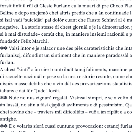
forsit finît il rûl di Glesie Furlane cu la muart di pre Checo P
Beline e dopo ancjemò chei altris predis che a àn continuade 
si isal vadì “suicidât” pal dolôr cuant che Fausto Schiavi al è mu
negative. La storie stesse di chest gjornâl e je la dimostrazio
si è mai distudade» cemût che, in maniere insiemi razionâl e pr
fondadôr Felix Marchi.
✽✽ Vaîsi intor e je salacor une des piês carateristichis che in
furlaniscj, difondint un sintiment che in maniere paradossâl al
furlan.
A chest “sintî” a àn ciert contribuît tancj faliments, massime p
di racuelte nazionâl e pese su la nestre storie resinte, come ch
dispès masse debilis che o vin dât aes prevaricazions statalistis
talians e dai lôr “Jude” locâi.
✽✽ Nuie no nus vignarà regalât. Visìnsal simpri, e se o volìn d
àn lassât, no stin a fâsi cjapâ di aviliments e di pessimisim. Cj
chei zovins che – traviers mil dificoltâts – vuê a àn ripiât e a 
antighe.
✽✽ E o volarès sierâ cuasi cuntune provocazion: cetancj furlans 