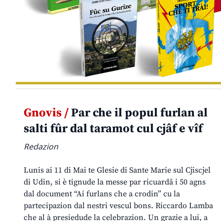
Gnovis /
Par che il popul furlan al
salti fûr dal taramot cul cjâf e vîf
Redazion
Lunis ai 11 di Mai te Glesie di Sante Marie sul Cjiscjel
di Udin, si è tignude la messe par ricuardâ i 50 agns
dal document “Ai furlans che a crodin” cu la
partecipazion dal nestri vescul bons. Riccardo Lamba
che al à presiedude la celebrazion. Un grazie a lui, a