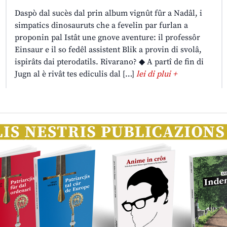
Daspò dal sucès dal prin album vignût fûr a Nadâl, i
simpatics dinosauruts che a fevelin par furlan a
proponin pal Istât une gnove aventure: il professôr
Einsaur e il so fedêl assistent Blik a provin di svolâ,
ispirâts dai pterodatils. Rivarano? ◆ A partî de fin di
Jugn al è rivât tes ediculis dal […]
lei di plui +