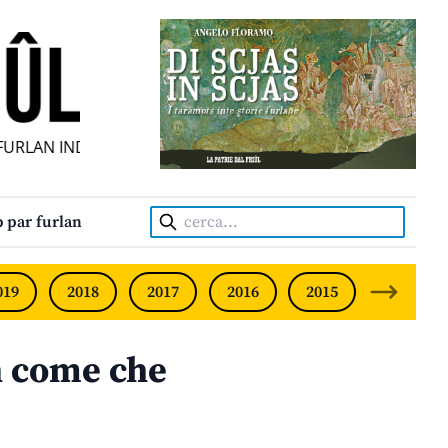
RLAN INDIPENDENT • INDEPENDENT FRIULIAN MONTHLY • N
Cerca:
 par furlan
019
2018
2017
2016
2015
2014
n come che