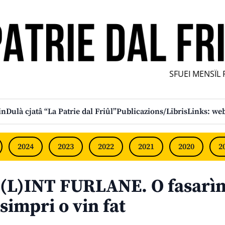
SFUEI MENSÎL FU
in
Dulà cjatâ “La Patrie dal Friûl”
Publicazions/Libris
Links: web
2024
2023
2022
2021
2020
2
(L)INT FURLANE. O fasarì
simpri o vin fat