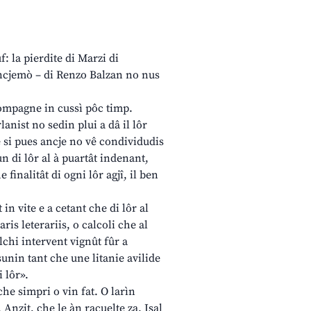
: la pierdite di Marzi di
 ancjemò – di Renzo Balzan no nus
ompagne in cussì pôc timp.
anist no sedin plui a dâ il lôr
e si pues ancje no vê condividudis
un di lôr al à puartât indenant,
 finalitât di ogni lôr agjî, il ben
in vite e a cetant che di lôr al
ris leterariis, o calcoli che al
lchi intervent vignût fûr a
unin tant che une litanie avilide
 lôr».
he simpri o vin fat. O larìn
Anzit, che le àn racuelte za. Isal