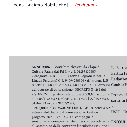
bons. Luciano Nobile che […]
lei di plui +
ANNO 2025
– Contributi ricevuti da Clape di
La Patrie
Culture Patrie dal Friûl – c.f. 01299830305
Partita 
– erogante: A.R.L.E.F. (Agenzia Regionale per la
Redazio
Lingua Friulana) C.F. 94094780304 • rif. norm. L.R.
Cookie P
N.29/2007 ART.23 c.2 bis e ART.24 c.7 e 10 • estremi
del decreto di concessione: DECRETO N. 261 del
25/10/2022 importo contributo € 3.500,00 (saldo) in
Proprietâ
data 06/11/2025 • DECRETO N. 173 del 27/06/2025 €
scrits in
34.842,23 in data 31/07/2025;
V.J.
– erogante: FONDAZIONE FRIULI CF. 00158650309 •
USPI – U
estremi del decreto di concessione: Codice
progetto 2024-0124 ID 23405 campagna di
sensibilizzazione giornalistica dei sindaci aderenti
ENSOUL 
all’assemblea della comunità linguistica Friulana •