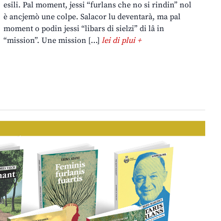
esili. Pal moment, jessi “furlans che no si rindin” nol
è ancjemò une colpe. Salacor lu deventarà, ma pal
moment o podin jessi “libars di sielzi” di lâ in
“mission”. Une mission […]
lei di plui +