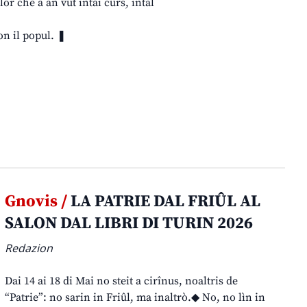
lôr che a àn vût intai cûrs, intal
on il popul. ❚
Gnovis /
LA PATRIE DAL FRIÛL AL
SALON DAL LIBRI DI TURIN 2026
Redazion
Dai 14 ai 18 di Mai no steit a cirînus, noaltris de
“Patrie”: no sarin in Friûl, ma inaltrò.◆ No, no lìn in