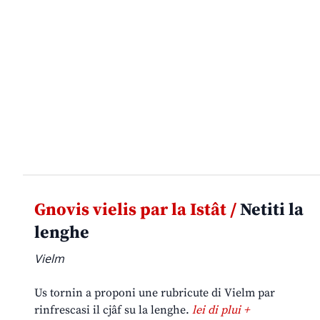
Gnovis vielis par la Istât /
Netiti la
lenghe
Vielm
Us tornin a proponi une rubricute di Vielm par
rinfrescasi il cjâf su la lenghe.
lei di plui +