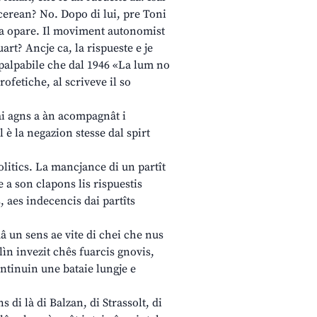
lacerean? No. Dopo di lui, pre Toni
la opare. Il moviment autonomist
art? Ancje ca, la rispueste e je
n palpabile che dal 1946 «La lum no
ofetiche, al scriveve il so
tai agns a àn acompagnât i
 è la negazion stesse dal spirt
olitics. La mancjance di un partît
e a son clapons lis rispuestis
, aes indecencis dai partîts
â un sens ae vite di chei che nus
alìn invezit chês fuarcis gnovis,
continuin une bataie lungje e
di là di Balzan, di Strassolt, di