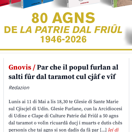
Gnovis /
Par che il popul furlan al
salti fûr dal taramot cul cjâf e vîf
Redazion
Lunis ai 11 di Mai a lis 18,30 te Glesie di Sante Marie
sul Cjiscjel di Udin. Glesie Furlane, cun la Arcidiocesi
di Udine e Clape di Culture Patrie dal Friûl a 50 agns
dal taramot o volìn ricuardâ ducj i muarts e dutis chês
personis che tai agns si son dadis da fâ par […]
lei di