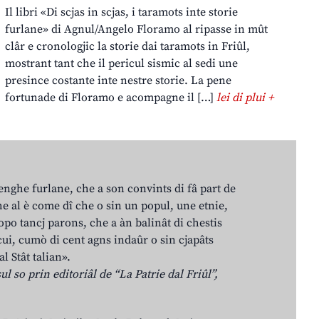
Il libri «Di scjas in scjas, i taramots inte storie
furlane» di Agnul/Angelo Floramo al ripasse in mût
clâr e cronologjic la storie dai taramots in Friûl,
mostrant tant che il pericul sismic al sedi une
presince costante inte nestre storie. La pene
fortunade di Floramo e acompagne il […]
lei di plui +
lenghe furlane, che a son convints di fâ part de
e al è come dî che o sin un popul, une etnie,
po tancj parons, che a àn balinât di chestis
cui, cumò di cent agns indaûr o sin cjapâts
al Stât talian».
ul so prin editoriâl de “La Patrie dal Friûl”,