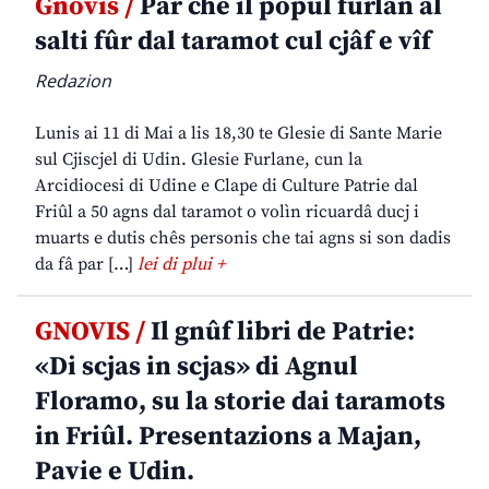
Gnovis /
Par che il popul furlan al
salti fûr dal taramot cul cjâf e vîf
Redazion
Lunis ai 11 di Mai a lis 18,30 te Glesie di Sante Marie
sul Cjiscjel di Udin. Glesie Furlane, cun la
Arcidiocesi di Udine e Clape di Culture Patrie dal
Friûl a 50 agns dal taramot o volìn ricuardâ ducj i
muarts e dutis chês personis che tai agns si son dadis
da fâ par […]
lei di plui +
GNOVIS /
Il gnûf libri de Patrie:
«Di scjas in scjas» di Agnul
Floramo, su la storie dai taramots
in Friûl. Presentazions a Majan,
Pavie e Udin.