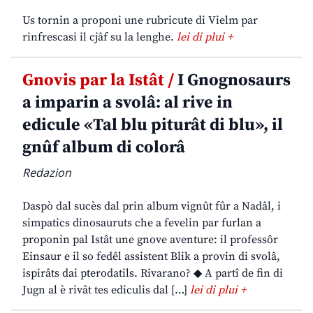
Us tornin a proponi une rubricute di Vielm par
rinfrescasi il cjâf su la lenghe.
lei di plui +
Gnovis par la Istât /
I Gnognosaurs
a imparin a svolâ: al rive in
edicule «Tal blu piturât di blu», il
gnûf album di colorâ
Redazion
Daspò dal sucès dal prin album vignût fûr a Nadâl, i
simpatics dinosauruts che a fevelin par furlan a
proponin pal Istât une gnove aventure: il professôr
Einsaur e il so fedêl assistent Blik a provin di svolâ,
ispirâts dai pterodatils. Rivarano? ◆ A partî de fin di
Jugn al è rivât tes ediculis dal […]
lei di plui +