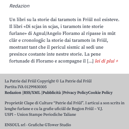
Redazion
Un libri su la storie dai taramots in Friûl nol esisteve.
Il libri «Di scjas in scjas, i taramots inte storie
furlane» di Agnul/Angelo Floramo al ripasse in mût
clâr e cronologjic la storie dai taramots in Friûl,
mostrant tant che il pericul sismic al sedi une
presince costante inte nestre storie. La pene
fortunade di Floramo e acompagne il […]
lei di plui +
La Patrie dal Friûl Copyright © La Patrie dal Friûl
Partita IVA 01299830305
Redazion
RSS/XML
Pubblicità
Privacy Policy
Cookie Policy
Proprietât Clape di Culture “Patrie dal Friûl”. I articui a son scrits in
lenghe furlane e cu la grafie uficiâl de Regjon Friûl – V.J.
USPI – Union Stampe Periodiche Taliane
ENSOUL srl
-
Grafiche GTower Studio