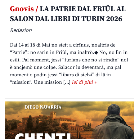
Gnovis /
LA PATRIE DAL FRIÛL AL
SALON DAL LIBRI DI TURIN 2026
Redazion
Dai 14 ai 18 di Mai no steit a cirînus, noaltris de
“Patrie”: no sarin in Friûl, ma inaltrò.◆ No, no lìn in
esili. Pal moment, jessi “furlans che no si rindin” nol
è ancjemò une colpe. Salacor lu deventarà, ma pal
moment o podin jessi “libars di sielzi” di lâ in
“mission”. Une mission […]
lei di plui +