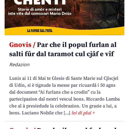
Gnovis /
Par che il popul furlan al
salti fûr dal taramot cul cjâf e vîf
Redazion
Lunis ai 11 di Mai te Glesie di Sante Marie sul Cjiscjel
di Udin, si è tignude la messe par ricuardâ i 50 agns
dal document “Ai furlans che a crodin” cu la
partecipazion dal nestri vescul bons. Riccardo Lamba
che al à presiedude la celebrazion. Un grazie a lui, a
bons. Luciano Nobile che […]
lei di plui +