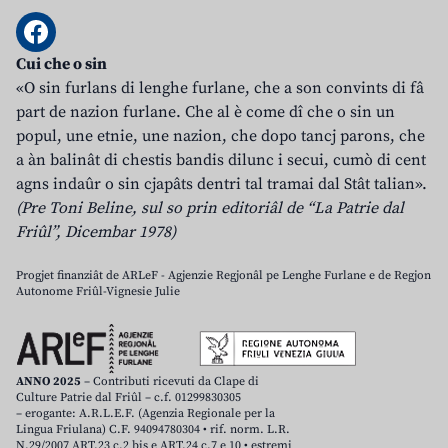
Cui che o sin
«O sin furlans di lenghe furlane, che a son convints di fâ
part de nazion furlane. Che al è come dî che o sin un
popul, une etnie, une nazion, che dopo tancj parons, che
a àn balinât di chestis bandis dilunc i secui, cumò di cent
agns indaûr o sin cjapâts dentri tal tramai dal Stât talian».
(Pre Toni Beline, sul so prin editoriâl de “La Patrie dal
Friûl”, Dicembar 1978)
Progjet finanziât de ARLeF - Agjenzie Regjonâl pe Lenghe Furlane e de Regjon
Autonome Friûl-Vignesie Julie
ANNO 2025
– Contributi ricevuti da Clape di
Culture Patrie dal Friûl – c.f. 01299830305
– erogante: A.R.L.E.F. (Agenzia Regionale per la
Lingua Friulana) C.F. 94094780304 • rif. norm. L.R.
N.29/2007 ART.23 c.2 bis e ART.24 c.7 e 10 • estremi