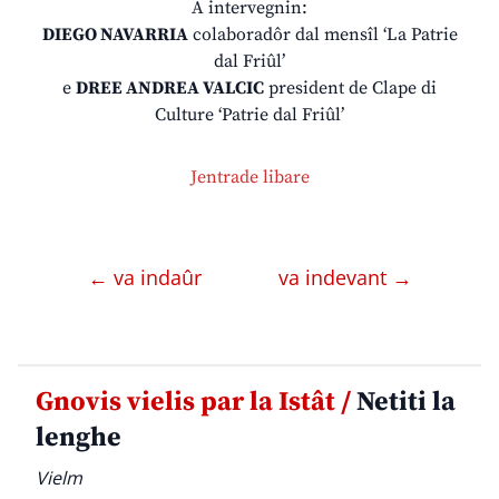
A intervegnin:
DIEGO NAVARRIA
colaboradôr dal mensîl ‘La Patrie
dal Friûl’
e
DREE ANDREA VALCIC
president de Clape di
Culture ‘Patrie dal Friûl’
Jentrade libare
← va indaûr
va indevant →
Gnovis vielis par la Istât /
Netiti la
lenghe
Vielm