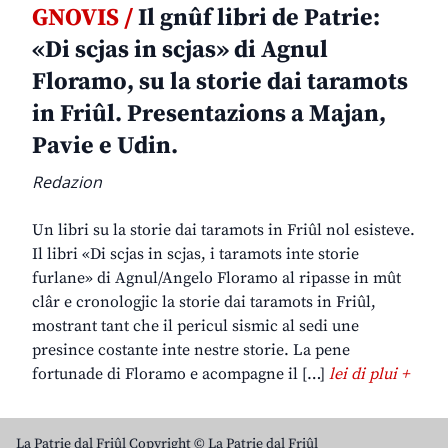
GNOVIS /
Il gnûf libri de Patrie:
«Di scjas in scjas» di Agnul
Floramo, su la storie dai taramots
in Friûl. Presentazions a Majan,
Pavie e Udin.
Redazion
Un libri su la storie dai taramots in Friûl nol esisteve.
Il libri «Di scjas in scjas, i taramots inte storie
furlane» di Agnul/Angelo Floramo al ripasse in mût
clâr e cronologjic la storie dai taramots in Friûl,
mostrant tant che il pericul sismic al sedi une
presince costante inte nestre storie. La pene
fortunade di Floramo e acompagne il […]
lei di plui +
La Patrie dal Friûl Copyright © La Patrie dal Friûl