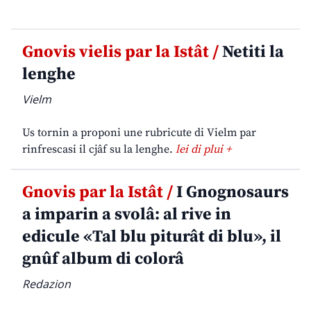
Gnovis vielis par la Istât /
Netiti la
lenghe
Vielm
Us tornin a proponi une rubricute di Vielm par
rinfrescasi il cjâf su la lenghe.
lei di plui +
Gnovis par la Istât /
I Gnognosaurs
a imparin a svolâ: al rive in
edicule «Tal blu piturât di blu», il
gnûf album di colorâ
Redazion