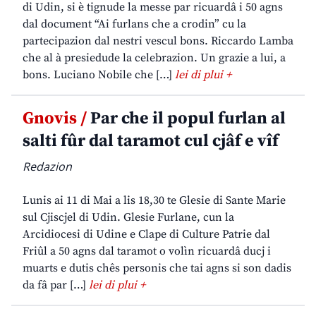
di Udin, si è tignude la messe par ricuardâ i 50 agns
dal document “Ai furlans che a crodin” cu la
partecipazion dal nestri vescul bons. Riccardo Lamba
che al à presiedude la celebrazion. Un grazie a lui, a
bons. Luciano Nobile che […]
lei di plui +
Gnovis /
Par che il popul furlan al
salti fûr dal taramot cul cjâf e vîf
Redazion
Lunis ai 11 di Mai a lis 18,30 te Glesie di Sante Marie
sul Cjiscjel di Udin. Glesie Furlane, cun la
Arcidiocesi di Udine e Clape di Culture Patrie dal
Friûl a 50 agns dal taramot o volìn ricuardâ ducj i
muarts e dutis chês personis che tai agns si son dadis
da fâ par […]
lei di plui +