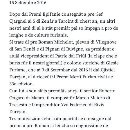
15 Settembre 2016
Dopo dal Premi Epifanie consegnât a pre ‘Sef
Cjargnel ai 5 di Zenâr a Tarcint di chest an, un altri
nestri amì di al è stât premiât pal so impegn a pro de
lenghe e de culture furlanis.
Si trate di pre Roman Michelot, plevan di Vilegnove
di San Denêl e di Pignan di Ruvigne, za president e
atuâl vicepresident di Patrie dal Friûl (la clape che e
burìs fûr il nestri gjornâl) e colone storiche di Glesie
Furlane, che ai 3 di Setembar dal 2016 li dal Cjistiel
Darcjan, al à ricevût il Premi Merit Furlan rivât ae
33e edizion.
Cun lui a son stâts premiâts ancje il scritôr Roberto
Ongaro di Maian, il compositôr Marco Maiero di
Tresesin e l’imprenditôr Yvo Federico di Rivis
Darcjan.
Tes motivazions che a àn puartât ae consegne dal
premi a pre Roman si lei «La sô cognossince de