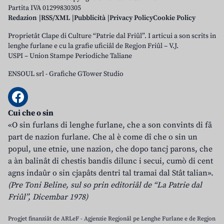
Partita IVA 01299830305
Redazion
RSS/XML
Pubblicità
Privacy Policy
Cookie Policy
Proprietât Clape di Culture “Patrie dal Friûl”. I articui a son scrits in
lenghe furlane e cu la grafie uficiâl de Regjon Friûl – V.J.
USPI – Union Stampe Periodiche Taliane
ENSOUL srl
-
Grafiche GTower Studio
Cui che o sin
«O sin furlans di lenghe furlane, che a son convints di fâ
part de nazion furlane. Che al è come dî che o sin un
popul, une etnie, une nazion, che dopo tancj parons, che
a àn balinât di chestis bandis dilunc i secui, cumò di cent
agns indaûr o sin cjapâts dentri tal tramai dal Stât talian».
(Pre Toni Beline, sul so prin editoriâl de “La Patrie dal
Friûl”, Dicembar 1978)
Progjet finanziât de ARLeF - Agjenzie Regjonâl pe Lenghe Furlane e de Regjon