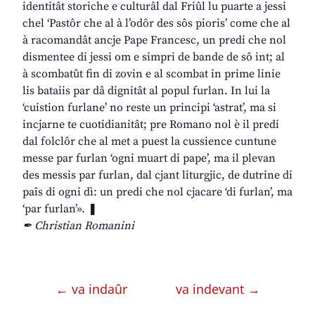
identitât storiche e culturâl dal Friûl lu puarte a jessi
chel ‘Pastôr che al à l’odôr des sôs pioris’ come che al
à racomandât ancje Pape Francesc, un predi che nol
dismentee di jessi om e simpri de bande de sô int; al
à scombatût fin di zovin e al scombat in prime linie
lis bataiis par dâ dignitât al popul furlan. In lui la
‘cuistion furlane’ no reste un principi ‘astrat’, ma si
incjarne te cuotidianitât; pre Romano nol è il predi
dal folclôr che al met a puest la cussience cuntune
messe par furlan ‘ogni muart di pape’, ma il plevan
des messis par furlan, dal cjant liturgjic, de dutrine di
paîs di ogni dì: un predi che nol cjacare ‘di furlan’, ma
‘par furlan’». ❚
✒ Christian Romanini
← va indaûr
va indevant →