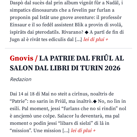
Daspò dal sucès dal prin album vignût fûr a Nadâl, i
simpatics dinosauruts che a fevelin par furlan a
proponin pal Istât une gnove aventure: il professôr
Einsaur e il so fedêl assistent Blik a provin di svolâ,
ispirâts dai pterodatils. Rivarano? ◆ A partî de fin di
Jugn al è rivât tes ediculis dal […]
lei di plui +
Gnovis /
LA PATRIE DAL FRIÛL AL
SALON DAL LIBRI DI TURIN 2026
Redazion
Dai 14 ai 18 di Mai no steit a cirînus, noaltris de
“Patrie”: no sarin in Friûl, ma inaltrò.◆ No, no lìn in
esili. Pal moment, jessi “furlans che no si rindin” nol
è ancjemò une colpe. Salacor lu deventarà, ma pal
moment o podin jessi “libars di sielzi” di lâ in
“mission”. Une mission […]
lei di plui +