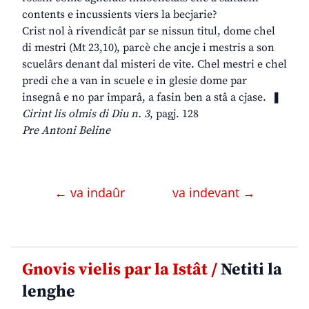
contents e incussients viers la becjarie?
Crist nol à rivendicât par se nissun titul, dome chel
di mestri (Mt 23,10), parcè che ancje i mestris a son
scuelârs denant dal misteri de vite. Chel mestri e chel
predi che a van in scuele e in glesie dome par
insegnâ e no par imparâ, a fasin ben a stâ a cjase. ❚
Cirint lis olmis di Diu n. 3
, pagj. 128
Pre Antoni Beline
← va indaûr
va indevant →
Gnovis vielis par la Istât /
Netiti la
lenghe