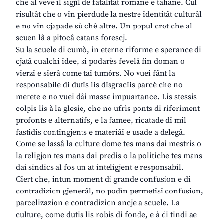
che al veve il sigjîl de fatalitât romane e taliane. Cul
risultât che o vin pierdude la nestre identitât culturâl
e no vin cjapade sù chê altre. Un popul crot che al
scuen lâ a pitocâ catans forescj.
Su la scuele di cumò, in eterne riforme e sperance di
cjatâ cualchi idee, si podarès fevelâ fin doman o
vierzi e sierâ come tai tumôrs. No vuei fânt la
responsabile di dutis lis disgraciis parcè che no
merete e no vuei dâi masse impuartance. Lis stessis
colpis lis à la glesie, che no ufrìs ponts di riferiment
profonts e alternatîfs, e la famee, ricatade di mil
fastidis contingjents e materiâi e usade a delegâ.
Come se lassâ la culture dome tes mans dai mestris o
la religjon tes mans dai predis o la politiche tes mans
dai sindics al fos un at inteligjent e responsabil.
Ciert che, intun moment di grande confusion e di
contradizion gjenerâl, no podìn permetisi confusion,
parcelizazion e contradizion ancje a scuele. La
culture, come dutis lis robis di fonde, e à di tindi ae