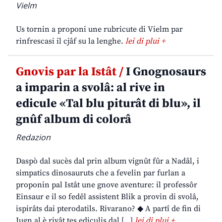
Vielm
Us tornin a proponi une rubricute di Vielm par
rinfrescasi il cjâf su la lenghe.
lei di plui +
Gnovis par la Istât /
I Gnognosaurs
a imparin a svolâ: al rive in
edicule «Tal blu piturât di blu», il
gnûf album di colorâ
Redazion
Daspò dal sucès dal prin album vignût fûr a Nadâl, i
simpatics dinosauruts che a fevelin par furlan a
proponin pal Istât une gnove aventure: il professôr
Einsaur e il so fedêl assistent Blik a provin di svolâ,
ispirâts dai pterodatils. Rivarano? ◆ A partî de fin di
Jugn al è rivât tes ediculis dal […]
lei di plui +