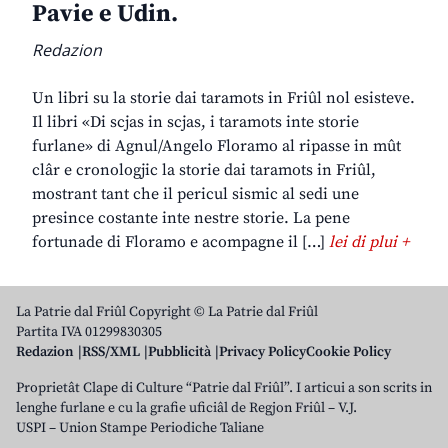
Pavie e Udin.
Redazion
Un libri su la storie dai taramots in Friûl nol esisteve.
Il libri «Di scjas in scjas, i taramots inte storie
furlane» di Agnul/Angelo Floramo al ripasse in mût
clâr e cronologjic la storie dai taramots in Friûl,
mostrant tant che il pericul sismic al sedi une
presince costante inte nestre storie. La pene
fortunade di Floramo e acompagne il […]
lei di plui +
La Patrie dal Friûl Copyright © La Patrie dal Friûl
Partita IVA 01299830305
Redazion
RSS/XML
Pubblicità
Privacy Policy
Cookie Policy
Proprietât Clape di Culture “Patrie dal Friûl”. I articui a son scrits in
lenghe furlane e cu la grafie uficiâl de Regjon Friûl – V.J.
USPI – Union Stampe Periodiche Taliane