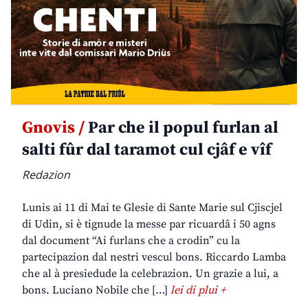
Gnovis /
Par che il popul furlan al
salti fûr dal taramot cul cjâf e vîf
Redazion
Lunis ai 11 di Mai te Glesie di Sante Marie sul Cjiscjel
di Udin, si è tignude la messe par ricuardâ i 50 agns
dal document “Ai furlans che a crodin” cu la
partecipazion dal nestri vescul bons. Riccardo Lamba
che al à presiedude la celebrazion. Un grazie a lui, a
bons. Luciano Nobile che […]
lei di plui +