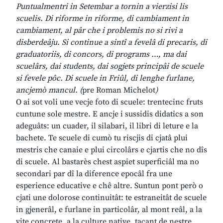
Puntualmentri in Setembar a tornin a vierzisi lis
scuelis. Di riforme in riforme, di cambiament in
cambiament, al pâr che i problemis no si rivi a
disberdeâju. Si continue a sintî a fevelâ di precaris, di
graduatoriis, di concors, di programs …, ma dai
scuelârs, dai students, dai sogjets principâi de scuele
si fevele pôc. Di scuele in Friûl, di lenghe furlane,
ancjemò mancul. (
pre Roman Michelot
)
O ai sot voli une vecje foto di scuele: trentecinc fruts
cuntune sole mestre. E ancje i sussidis didatics a son
adeguâts: un cuader, il silabari, il libri di leture e la
bachete. Te scuele di cumò tu riscjis di cjatâ plui
mestris che canaie e plui circolârs e cjartis che no dîs
di scuele. Al bastarès chest aspiet superficiâl ma no
secondari par dî la diference epocâl fra une
esperience educative e chê altre. Suntun pont però o
cjati une dolorose continuitât: te estraneitât de scuele
in gjenerâl, e furlane in particolâr, al mont reâl, a la
vite concrete, a la culture native, tacant de nestre