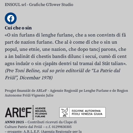
ENSOUL srl
-
Grafiche GTower Studio
Cui che o sin
«O sin furlans di lenghe furlane, che a son convints di fâ
part de nazion furlane. Che al è come dî che o sin un
popul, une etnie, une nazion, che dopo tancj parons, che
a àn balinât di chestis bandis dilunc i secui, cumò di cent
agns indaûr o sin cjapâts dentri tal tramai dal Stât talian».
(Pre Toni Beline, sul so prin editoriâl de “La Patrie dal
Friûl”, Dicembar 1978)
Progjet finanziât de ARLeF - Agjenzie Regjonâl pe Lenghe Furlane e de Regjon
Autonome Friûl-Vignesie Julie
ANNO 2025
– Contributi ricevuti da Clape di
Culture Patrie dal Friûl – c.f. 01299830305
– erogante: A.R.L.E.F. (Agenzia Regionale per la