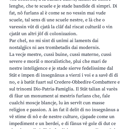
lenghe, che te scuele e je stade bandide di simpri. Di
fat, nô furlans al è come se no vessin mai vude
scuele, tal sens di une scuele nestre, e là che o
varessin vût di cjatâ la clâf dal riscat culturâl o vin
cjatât un altri jôf di colonizazion.
Par chel, no mi sint di unîmi ai laments dai
nostalgjics ni aes trombetadis dai modernis.
La vecje mestre, cussì buine, cussì materne, cussì
severe e morâl o moralistiche, plui che mari de
nestre inteligjence e je stade sierve fedelissime dal
Stât e impen di insegnânus a vierzi i voi e a savê dî di
no, e à batût fuart sul Credere-Obbedire-Combattere e
sul trinomi Dio-Patria-Famiglia. Il Stât talian al varès
di fâur un monument ai mestris furlans che, fale
cualchi moscje blancje, lu àn servît cun masse
religjon e passion. A àn fat il delit di no insegnânus a
vê stime di nô e de nestre culture, cjapade come un
impediment e un berdei, e di fânus vê gole di dut ce