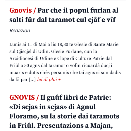
Gnovis /
Par che il popul furlan al
salti fûr dal taramot cul cjâf e vîf
Redazion
Lunis ai 11 di Mai a lis 18,30 te Glesie di Sante Marie
sul Cjiscjel di Udin. Glesie Furlane, cun la
Arcidiocesi di Udine e Clape di Culture Patrie dal
Friûl a 50 agns dal taramot o volìn ricuardâ ducj i
muarts e dutis chês personis che tai agns si son dadis
da fâ par […]
lei di plui +
GNOVIS /
Il gnûf libri de Patrie:
«Di scjas in scjas» di Agnul
Floramo, su la storie dai taramots
in Friûl. Presentazions a Majan,