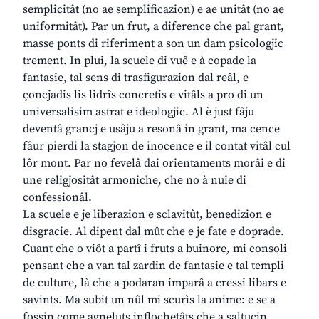
semplicitât (no ae semplificazion) e ae unitât (no ae
uniformitât). Par un frut, a diference che pal grant,
masse ponts di riferiment a son un dam psicologjic
trement. In plui, la scuele di vuê e à copade la
fantasie, tal sens di trasfigurazion dal reâl, e
çoncjadis lis lidrîs concretis e vitâls a pro di un
universalisim astrat e ideologjic. Al è just fâju
deventâ grancj e usâju a resonâ in grant, ma cence
fâur pierdi la stagjon de inocence e il contat vitâl cul
lôr mont. Par no fevelâ dai orientaments morâi e di
une religjositât armoniche, che no à nuie di
confessionâl.
La scuele e je liberazion e sclavitût, benedizion e
disgracie. Al dipent dal mût che e je fate e doprade.
Cuant che o viôt a partî i fruts a buinore, mi consoli
pensant che a van tal zardin de fantasie e tal templi
de culture, là che a podaran imparâ a cressi libars e
savints. Ma subit un nûl mi scurìs la anime: e se a
fossin come agneluts inflochetâts che a saltucin