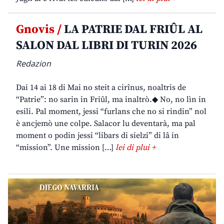
Gnovis /
LA PATRIE DAL FRIÛL AL
SALON DAL LIBRI DI TURIN 2026
Redazion
Dai 14 ai 18 di Mai no steit a cirînus, noaltris de
“Patrie”: no sarin in Friûl, ma inaltrò.◆ No, no lìn in
esili. Pal moment, jessi “furlans che no si rindin” nol
è ancjemò une colpe. Salacor lu deventarà, ma pal
moment o podin jessi “libars di sielzi” di lâ in
“mission”. Une mission […]
lei di plui +