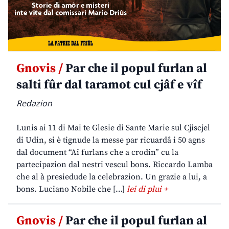
Gnovis /
Par che il popul furlan al
salti fûr dal taramot cul cjâf e vîf
Redazion
Lunis ai 11 di Mai te Glesie di Sante Marie sul Cjiscjel
di Udin, si è tignude la messe par ricuardâ i 50 agns
dal document “Ai furlans che a crodin” cu la
partecipazion dal nestri vescul bons. Riccardo Lamba
che al à presiedude la celebrazion. Un grazie a lui, a
bons. Luciano Nobile che […]
lei di plui +
Gnovis /
Par che il popul furlan al