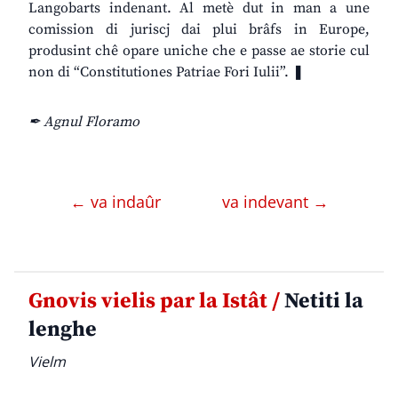
Langobarts indenant. Al metè dut in man a une
comission di juriscj dai plui brâfs in Europe,
produsint chê opare uniche che e passe ae storie cul
non di “Constitutiones Patriae Fori Iulii”. ❚
✒ Agnul Floramo
← va indaûr
va indevant →
Gnovis vielis par la Istât /
Netiti la
lenghe
Vielm