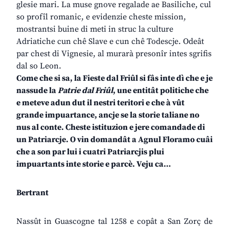
glesie mari. La muse gnove regalade ae Basiliche, cul
so profîl romanic, e evidenzie cheste mission,
mostrantsi buine di meti in struc la culture
Adriatiche cun chê Slave e cun chê Todescje. Odeât
par chest di Vignesie, al murarà presonîr intes sgrifis
dal so Leon.
Come che si sa, la Fieste dal Friûl si fâs inte dì che e je
nassude la
Patrie dal Friûl
, une entitât politiche che
e meteve adun dut il nestri teritori e che à vût
grande impuartance, ancje se la storie taliane no
nus al conte. Cheste istituzion e jere comandade di
un Patriarcje. O vin domandât a Agnul Floramo cuâi
che a son par lui i cuatri Patriarcjis plui
impuartants inte storie e parcè. Veju ca…
Bertrant
Nassût in Guascogne tal 1258 e copât a San Zorç de