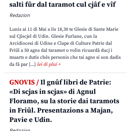
salti fûr dal taramot cul cjâf e vîf
Redazion
Lunis ai 11 di Mai a lis 18,30 te Glesie di Sante Marie
sul Cjiscjel di Udin. Glesie Furlane, cun la
Arcidiocesi di Udine e Clape di Culture Patrie dal
Friûl a 50 agns dal taramot o volìn ricuardâ ducj i
muarts e dutis chês personis che tai agns si son dadis
da fâ par […]
lei di plui +
GNOVIS /
Il gnûf libri de Patrie:
«Di scjas in scjas» di Agnul
Floramo, su la storie dai taramots
in Friûl. Presentazions a Majan,
Pavie e Udin.
Redazion