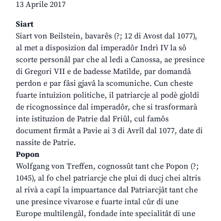
13 Aprile 2017
Siart
Siart von Beilstein, bavarês (?; 12 di Avost dal 1077),
al met a disposizion dal imperadôr Indrì IV la sô
scorte personâl par che al ledi a Canossa, ae presince
di Gregori VII e de badesse Matilde, par domandâ
perdon e par fâsi gjavâ la scomuniche. Cun cheste
fuarte intuizion politiche, il patriarcje al podè gjoldi
de ricognossince dal imperadôr, che si trasformarà
inte istituzion de Patrie dal Friûl, cul famôs
document firmât a Pavie ai 3 di Avrîl dal 1077, date di
nassite de Patrie.
Popon
Wolfgang von Treffen, cognossût tant che Popon (?;
1045), al fo chel patriarcje che plui di ducj chei altris
al rivà a capî la impuartance dal Patriarcjât tant che
une presince vivarose e fuarte intal cûr di une
Europe multilengâl, fondade inte specialitât di une