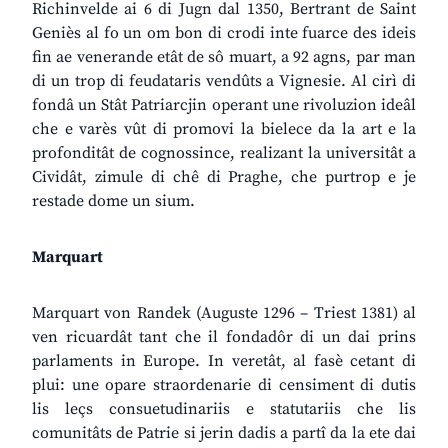
Richinvelde ai 6 di Jugn dal 1350, Bertrant de Saint
Geniès al fo un om bon di crodi inte fuarce des ideis
fin ae venerande etât de sô muart, a 92 agns, par man
di un trop di feudataris vendûts a Vignesie. Al cirì di
fondâ un Stât Patriarcjin operant une rivoluzion ideâl
che e varès vût di promovi la bielece da la art e la
profonditât de cognossince, realizant la universitât a
Cividât, zimule di chê di Praghe, che purtrop e je
restade dome un sium.
Marquart
Marquart von Randek (Auguste 1296 – Triest 1381) al
ven ricuardât tant che il fondadôr di un dai prins
parlaments in Europe. In veretât, al fasè cetant di
plui: une opare straordenarie di censiment di dutis
lis leçs consuetudinariis e statutariis che lis
comunitâts de Patrie si jerin dadis a partî da la ete dai