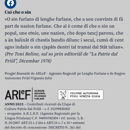
Cui che o sin
«O sin furlans di lenghe furlane, che a son convints di fâ
part de nazion furlane. Che al è come dî che o sin un
popul, une etnie, une nazion, che dopo tancj parons, che
a àn balinât di chestis bandis dilunc i secui, cumò di cent
agns indaûr o sin cjapâts dentri tal tramai dal Stât talian».
(Pre Toni Beline, sul so prin editoriâl de “La Patrie dal
Friûl”, Dicembar 1978)
Progjet finanziât de ARLeF - Agjenzie Regjonâl pe Lenghe Furlane e de Regjon
Autonome Friûl-Vignesie Julie
ANNO 2025
– Contributi ricevuti da Clape di
Culture Patrie dal Friûl – c.f. 01299830305
– erogante: A.R.L.E.F. (Agenzia Regionale per la
Lingua Friulana) C.F. 94094780304 • rif. norm. L.R.
N.29/2007 ART.23 c.2 bis e ART.24 c.7 e 10 • estremi
del decreto di concessione: DECRETO N. 261 del