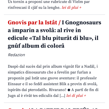
Us tornin a proponi une rubricute di Vielm par
rinfrescasi il cjâf su la lenghe.
lei di plui +
Gnovis par la Istât /
I Gnognosaurs
a imparin a svolâ: al rive in
edicule «Tal blu piturât di blu», il
gnûf album di colorâ
Redazion
Daspò dal sucès dal prin album vignût fûr a Nadâl, i
simpatics dinosauruts che a fevelin par furlan a
proponin pal Istât une gnove aventure: il professôr
Einsaur e il so fedêl assistent Blik a provin di svolâ,
ispirâts dai pterodatils. Rivarano? ◆ A partî de fin di
Jugn al è rivât tes ediculis dal […]
lei di plui +