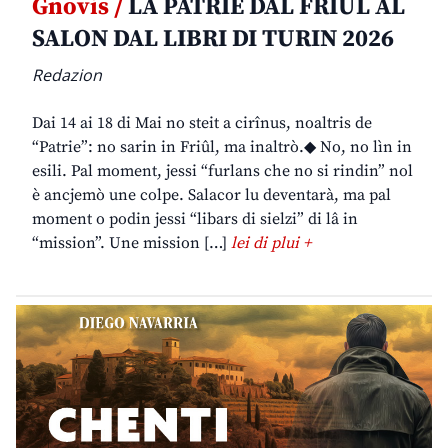
Gnovis /
LA PATRIE DAL FRIÛL AL
SALON DAL LIBRI DI TURIN 2026
Redazion
Dai 14 ai 18 di Mai no steit a cirînus, noaltris de
“Patrie”: no sarin in Friûl, ma inaltrò.◆ No, no lìn in
esili. Pal moment, jessi “furlans che no si rindin” nol
è ancjemò une colpe. Salacor lu deventarà, ma pal
moment o podin jessi “libars di sielzi” di lâ in
“mission”. Une mission […]
lei di plui +