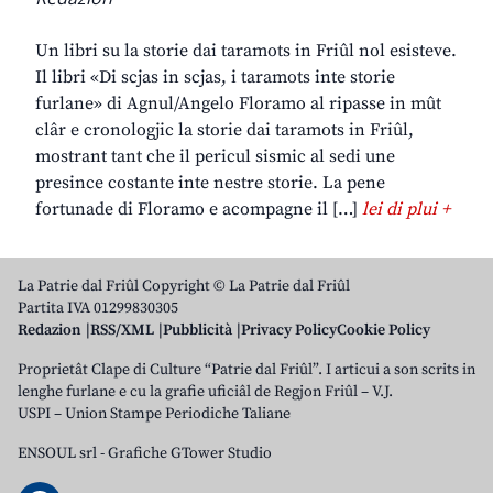
Un libri su la storie dai taramots in Friûl nol esisteve.
Il libri «Di scjas in scjas, i taramots inte storie
furlane» di Agnul/Angelo Floramo al ripasse in mût
clâr e cronologjic la storie dai taramots in Friûl,
mostrant tant che il pericul sismic al sedi une
presince costante inte nestre storie. La pene
fortunade di Floramo e acompagne il […]
lei di plui +
La Patrie dal Friûl Copyright © La Patrie dal Friûl
Partita IVA 01299830305
Redazion
RSS/XML
Pubblicità
Privacy Policy
Cookie Policy
Proprietât Clape di Culture “Patrie dal Friûl”. I articui a son scrits in
lenghe furlane e cu la grafie uficiâl de Regjon Friûl – V.J.
USPI – Union Stampe Periodiche Taliane
ENSOUL srl
-
Grafiche GTower Studio