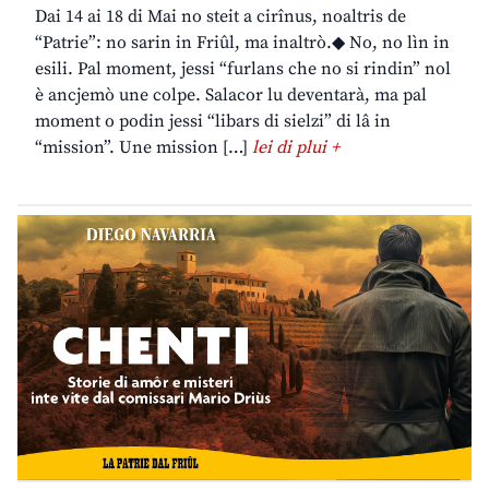
Dai 14 ai 18 di Mai no steit a cirînus, noaltris de
“Patrie”: no sarin in Friûl, ma inaltrò.◆ No, no lìn in
esili. Pal moment, jessi “furlans che no si rindin” nol
è ancjemò une colpe. Salacor lu deventarà, ma pal
moment o podin jessi “libars di sielzi” di lâ in
“mission”. Une mission […]
lei di plui +