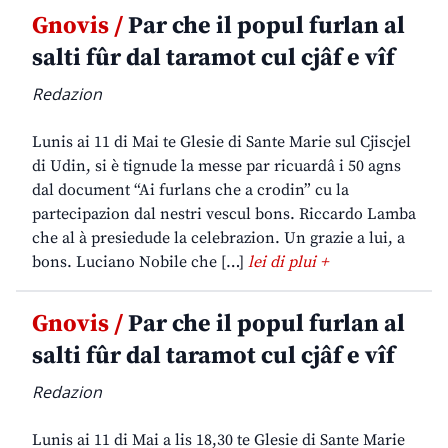
Gnovis /
Par che il popul furlan al
salti fûr dal taramot cul cjâf e vîf
Redazion
Lunis ai 11 di Mai te Glesie di Sante Marie sul Cjiscjel
di Udin, si è tignude la messe par ricuardâ i 50 agns
dal document “Ai furlans che a crodin” cu la
partecipazion dal nestri vescul bons. Riccardo Lamba
che al à presiedude la celebrazion. Un grazie a lui, a
bons. Luciano Nobile che […]
lei di plui +
Gnovis /
Par che il popul furlan al
salti fûr dal taramot cul cjâf e vîf
Redazion
Lunis ai 11 di Mai a lis 18,30 te Glesie di Sante Marie