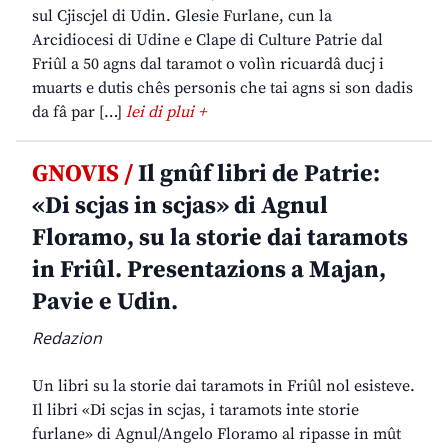
sul Cjiscjel di Udin. Glesie Furlane, cun la
Arcidiocesi di Udine e Clape di Culture Patrie dal
Friûl a 50 agns dal taramot o volìn ricuardâ ducj i
muarts e dutis chês personis che tai agns si son dadis
da fâ par […]
lei di plui +
GNOVIS /
Il gnûf libri de Patrie:
«Di scjas in scjas» di Agnul
Floramo, su la storie dai taramots
in Friûl. Presentazions a Majan,
Pavie e Udin.
Redazion
Un libri su la storie dai taramots in Friûl nol esisteve.
Il libri «Di scjas in scjas, i taramots inte storie
furlane» di Agnul/Angelo Floramo al ripasse in mût