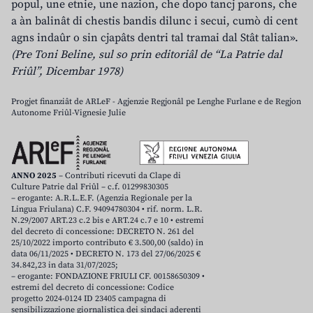
popul, une etnie, une nazion, che dopo tancj parons, che
a àn balinât di chestis bandis dilunc i secui, cumò di cent
agns indaûr o sin cjapâts dentri tal tramai dal Stât talian».
(Pre Toni Beline, sul so prin editoriâl de “La Patrie dal
Friûl”, Dicembar 1978)
Progjet finanziât de ARLeF - Agjenzie Regjonâl pe Lenghe Furlane e de Regjon
Autonome Friûl-Vignesie Julie
ANNO 2025
– Contributi ricevuti da Clape di
Culture Patrie dal Friûl – c.f. 01299830305
– erogante: A.R.L.E.F. (Agenzia Regionale per la
Lingua Friulana) C.F. 94094780304 • rif. norm. L.R.
N.29/2007 ART.23 c.2 bis e ART.24 c.7 e 10 • estremi
del decreto di concessione: DECRETO N. 261 del
25/10/2022 importo contributo € 3.500,00 (saldo) in
data 06/11/2025 • DECRETO N. 173 del 27/06/2025 €
34.842,23 in data 31/07/2025;
– erogante: FONDAZIONE FRIULI CF. 00158650309 •
estremi del decreto di concessione: Codice
progetto 2024-0124 ID 23405 campagna di
sensibilizzazione giornalistica dei sindaci aderenti