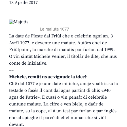
13 Aprile 2017
Le maiute 1077
La date de Fieste dal Friûl che o celebrìn ogni an, 3
Avrîl 1077, e devente une maiute. Autôrs chei de
Friûlpoint, la marche di maiutis par furlan dal 1999.
O vin sintût Michele Venier, il titolâr de dite, che nus
conte de iniziative.
––
Michele, cemût us ae vignude la idee?
Chê dal 1077 e je une date mitiche, ancje voaltris su la
testade o fasês il cont dai agns partint di chê: «940
agns de Patrie». E cussì o vin pensât di celebrâle
cuntune maiute. La cifre e ven biele, e daûr de
maiute, su la cope, al à un test par furlan e par inglês
che al spieghe il parcè di chel numar che si viôt
devant.