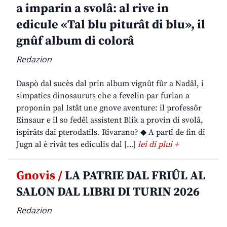
a imparin a svolâ: al rive in
edicule «Tal blu piturât di blu», il
gnûf album di colorâ
Redazion
Daspò dal sucès dal prin album vignût fûr a Nadâl, i
simpatics dinosauruts che a fevelin par furlan a
proponin pal Istât une gnove aventure: il professôr
Einsaur e il so fedêl assistent Blik a provin di svolâ,
ispirâts dai pterodatils. Rivarano? ◆ A partî de fin di
Jugn al è rivât tes ediculis dal […]
lei di plui +
Gnovis /
LA PATRIE DAL FRIÛL AL
SALON DAL LIBRI DI TURIN 2026
Redazion