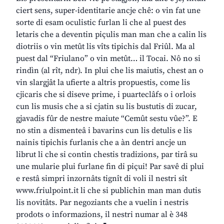
ciert sens, super-identitarie ancje chê: o vin fat une
sorte di esam oculistic furlan li che al puest des
letaris che a deventin piçulis man man che a calin lis
diotriis o vin metût lis vîts tipichis dal Friûl. Ma al
puest dal “Friulano” o vin metût… il Tocai. Nô no si
rindìn (al rît, ndr). In plui che lis maiutis, chest an o
vin slargjât la ufierte a altris propuestis, come lis
cjicaris che si diseve prime, i puarteclâfs o i orlois
cun lis musis che a si cjatin su lis bustutis di zucar,
gjavadis fûr de nestre maiute “Cemût sestu vûe?”. E
no stin a dismenteâ i bavarins cun lis detulis e lis
nainis tipichis furlanis che a àn dentri ancje un
librut li che si contin chestis tradizions, par tirâ su
une mularie plui furlane fin di piçui! Par savê di plui
e restâ simpri inzornâts tignît di voli il nestri sît
www.friulpoint.it
li che si publichin man man dutis
lis novitâts. Par negoziants che a vuelin i nestris
prodots o informazions, il nestri numar al è 348