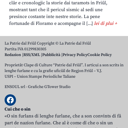
clâr e cronologjic la storie dai taramots in Friûl,
mostrant tant che il pericul sismic al sedi une
presince costante inte nestre storie. La pene
fortunade di Floramo e acompagne il […]
lei di plui +
La Patrie dal Friûl Copyright © La Patrie dal Friûl
Partita IVA 01299830305
Redazion
RSS/XML
Pubblicità
Privacy Policy
Cookie Policy
Proprietât Clape di Culture “Patrie dal Friûl”. I articui a son scrits in
lenghe furlane e cu la grafie uficiâl de Regjon Friûl – V.J.
USPI – Union Stampe Periodiche Taliane
ENSOUL srl
-
Grafiche GTower Studio
Cui che o sin
«O sin furlans di lenghe furlane, che a son convints di fâ
part de nazion furlane. Che al è come dî che o sin un