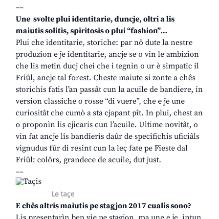
––
Une svolte plui identitarie, duncje, oltri a lis
maiutis solitis, spiritosis o plui “fashion”…
Plui che identitarie, storiche: par nô dute la nestre
produzion e je identitarie, ancje se o vin le ambizion
che lis metin ducj chei che i tegnin o ur è simpatic il
Friûl, ancje tal forest. Cheste maiute si zonte a chês
storichis fatis l’an passât cun la acuile de bandiere, in
version classiche o rosse “di vuere”, che e je une
curiositât che cumò a sta cjapant pît. In plui, chest an
o proponìn lis cjicaris cun l’acuile. Ultime novitât, o
vin fat ancje lis bandieris daûr de specifichis uficiâls
vignudus fûr di resint cun la leç fate pe Fieste dal
Friûl: colôrs, grandece de acuile, dut just.
––
Le taçe
E chês altris maiutis pe stagjon 2017 cualis sono?
Lis presentarìn ben vie pe stagjon, ma une e je, intun