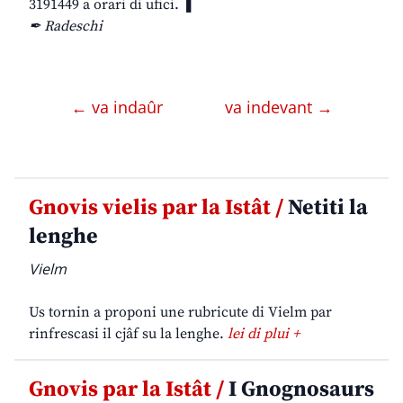
3191449 a orari di ufici. ❚
✒ Radeschi
← va indaûr
va indevant →
Gnovis vielis par la Istât /
Netiti la
lenghe
Vielm
Us tornin a proponi une rubricute di Vielm par
rinfrescasi il cjâf su la lenghe.
lei di plui +
Gnovis par la Istât /
I Gnognosaurs