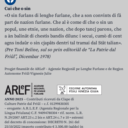
Cui che o sin
«O sin furlans di lenghe furlane, che a son convints di fâ
part de nazion furlane. Che al è come dî che o sin un
popul, une etnie, une nazion, che dopo tancj parons, che
a àn balinât di chestis bandis dilunc i secui, cumò di cent
agns indaûr o sin cjapâts dentri tal tramai dal Stât talian».
(Pre Toni Beline, sul so prin editoriâl de “La Patrie dal
Friûl”, Dicembar 1978)
Progjet finanziât de ARLeF - Agjenzie Regjonâl pe Lenghe Furlane e de Regjon
Autonome Friûl-Vignesie Julie
ANNO 2025
– Contributi ricevuti da Clape di
Culture Patrie dal Friûl – c.f. 01299830305
– erogante: A.R.L.E.F. (Agenzia Regionale per la
Lingua Friulana) C.F. 94094780304 • rif. norm. L.R.
N.29/2007 ART.23 c.2 bis e ART.24 c.7 e 10 • estremi
del decreto di concessione: DECRETO N. 261 del
25/10/2022 importo contributo € 3.500,00 (saldo) in