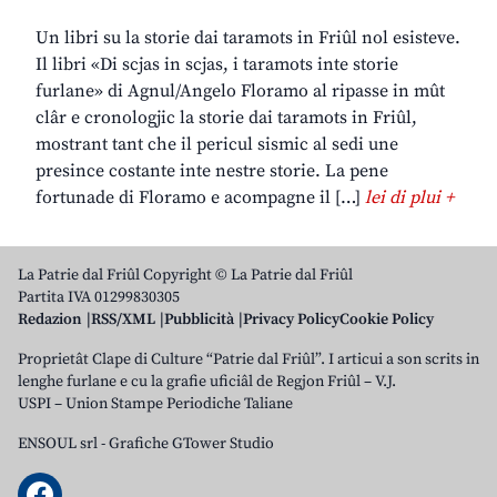
Un libri su la storie dai taramots in Friûl nol esisteve.
Il libri «Di scjas in scjas, i taramots inte storie
furlane» di Agnul/Angelo Floramo al ripasse in mût
clâr e cronologjic la storie dai taramots in Friûl,
mostrant tant che il pericul sismic al sedi une
presince costante inte nestre storie. La pene
fortunade di Floramo e acompagne il […]
lei di plui +
La Patrie dal Friûl Copyright © La Patrie dal Friûl
Partita IVA 01299830305
Redazion
RSS/XML
Pubblicità
Privacy Policy
Cookie Policy
Proprietât Clape di Culture “Patrie dal Friûl”. I articui a son scrits in
lenghe furlane e cu la grafie uficiâl de Regjon Friûl – V.J.
USPI – Union Stampe Periodiche Taliane
ENSOUL srl
-
Grafiche GTower Studio