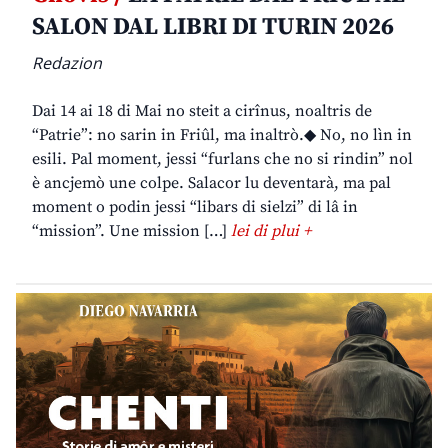
SALON DAL LIBRI DI TURIN 2026
Redazion
Dai 14 ai 18 di Mai no steit a cirînus, noaltris de
“Patrie”: no sarin in Friûl, ma inaltrò.◆ No, no lìn in
esili. Pal moment, jessi “furlans che no si rindin” nol
è ancjemò une colpe. Salacor lu deventarà, ma pal
moment o podin jessi “libars di sielzi” di lâ in
“mission”. Une mission […]
lei di plui +