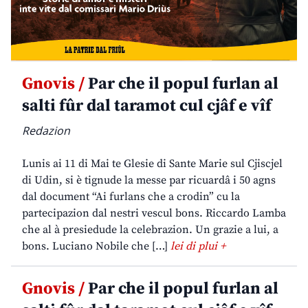
Gnovis /
Par che il popul furlan al
salti fûr dal taramot cul cjâf e vîf
Redazion
Lunis ai 11 di Mai te Glesie di Sante Marie sul Cjiscjel
di Udin, si è tignude la messe par ricuardâ i 50 agns
dal document “Ai furlans che a crodin” cu la
partecipazion dal nestri vescul bons. Riccardo Lamba
che al à presiedude la celebrazion. Un grazie a lui, a
bons. Luciano Nobile che […]
lei di plui +
Gnovis /
Par che il popul furlan al