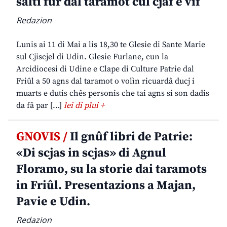
salti fûr dal taramot cul cjâf e vîf
Redazion
Lunis ai 11 di Mai a lis 18,30 te Glesie di Sante Marie
sul Cjiscjel di Udin. Glesie Furlane, cun la
Arcidiocesi di Udine e Clape di Culture Patrie dal
Friûl a 50 agns dal taramot o volìn ricuardâ ducj i
muarts e dutis chês personis che tai agns si son dadis
da fâ par […]
lei di plui +
GNOVIS /
Il gnûf libri de Patrie:
«Di scjas in scjas» di Agnul
Floramo, su la storie dai taramots
in Friûl. Presentazions a Majan,
Pavie e Udin.
Redazion