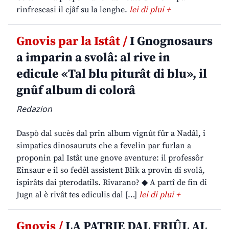
rinfrescasi il cjâf su la lenghe.
lei di plui +
Gnovis par la Istât /
I Gnognosaurs
a imparin a svolâ: al rive in
edicule «Tal blu piturât di blu», il
gnûf album di colorâ
Redazion
Daspò dal sucès dal prin album vignût fûr a Nadâl, i
simpatics dinosauruts che a fevelin par furlan a
proponin pal Istât une gnove aventure: il professôr
Einsaur e il so fedêl assistent Blik a provin di svolâ,
ispirâts dai pterodatils. Rivarano? ◆ A partî de fin di
Jugn al è rivât tes ediculis dal […]
lei di plui +
Gnovis /
LA PATRIE DAL FRIÛL AL