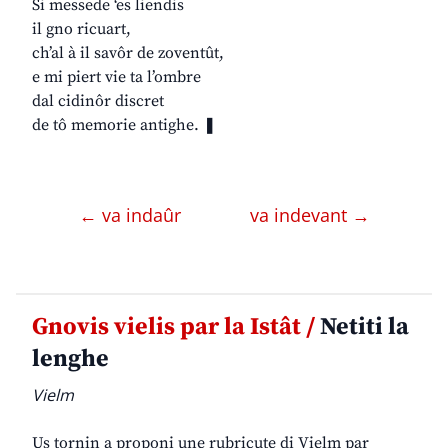
Si messede ‘es liendis
il gno ricuart,
ch’al à il savôr de zoventût,
e mi piert vie ta l’ombre
dal cidinôr discret
de tô memorie antighe. ❚
← va indaûr
va indevant →
Gnovis vielis par la Istât /
Netiti la
lenghe
Vielm
Us tornin a proponi une rubricute di Vielm par