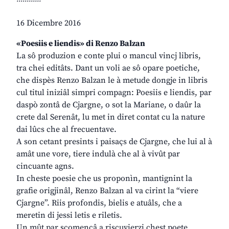
16 Dicembre 2016
«Poesiis e liendis» di Renzo Balzan
La sô produzion e conte plui o mancul vincj libris,
tra chei editâts. Dant un voli ae sô opare poetiche,
che dispès Renzo Balzan le à metude dongje in libris
cul titul iniziâl simpri compagn: Poesiis e liendis, par
daspò zontâ de Cjargne, o sot la Mariane, o daûr la
crete dal Serenât, lu met in diret contat cu la nature
dai lûcs che al frecuentave.
A son cetant presints i paisaçs de Cjargne, che lui al à
amât une vore, tiere indulà che al à vivût par
cincuante agns.
In cheste poesie che us proponìn, mantignint la
grafie origjinâl, Renzo Balzan al va cirint la “viere
Cjargne”. Riis profondis, bielis e atuâls, che a
meretin di jessi letis e riletis.
Un mût par scomençâ a riscuvierzi chest poete,