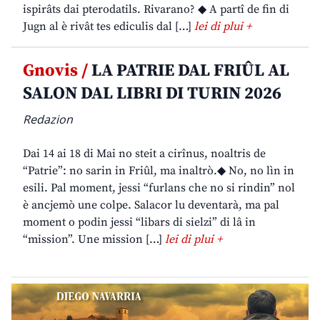
ispirâts dai pterodatils. Rivarano? ◆ A partî de fin di
Jugn al è rivât tes ediculis dal […]
lei di plui +
Gnovis /
LA PATRIE DAL FRIÛL AL
SALON DAL LIBRI DI TURIN 2026
Redazion
Dai 14 ai 18 di Mai no steit a cirînus, noaltris de
“Patrie”: no sarin in Friûl, ma inaltrò.◆ No, no lìn in
esili. Pal moment, jessi “furlans che no si rindin” nol
è ancjemò une colpe. Salacor lu deventarà, ma pal
moment o podin jessi “libars di sielzi” di lâ in
“mission”. Une mission […]
lei di plui +