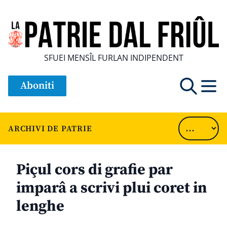
SFUEI MENSÎL FURLAN INDIPENDENT
Aboniti
ARCHIVI DE PATRIE
Piçul cors di grafie par
imparâ a scrivi plui coret in
lenghe
............