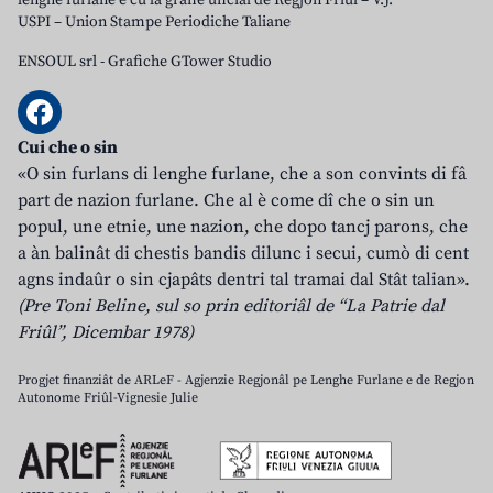
lenghe furlane e cu la grafie uficiâl de Regjon Friûl – V.J.
USPI – Union Stampe Periodiche Taliane
ENSOUL srl
-
Grafiche GTower Studio
Cui che o sin
«O sin furlans di lenghe furlane, che a son convints di fâ
part de nazion furlane. Che al è come dî che o sin un
popul, une etnie, une nazion, che dopo tancj parons, che
a àn balinât di chestis bandis dilunc i secui, cumò di cent
agns indaûr o sin cjapâts dentri tal tramai dal Stât talian».
(Pre Toni Beline, sul so prin editoriâl de “La Patrie dal
Friûl”, Dicembar 1978)
Progjet finanziât de ARLeF - Agjenzie Regjonâl pe Lenghe Furlane e de Regjon
Autonome Friûl-Vignesie Julie