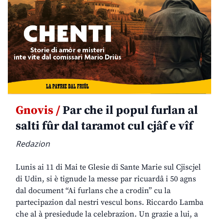
Gnovis /
Par che il popul furlan al
salti fûr dal taramot cul cjâf e vîf
Redazion
Lunis ai 11 di Mai te Glesie di Sante Marie sul Cjiscjel
di Udin, si è tignude la messe par ricuardâ i 50 agns
dal document “Ai furlans che a crodin” cu la
partecipazion dal nestri vescul bons. Riccardo Lamba
che al à presiedude la celebrazion. Un grazie a lui, a