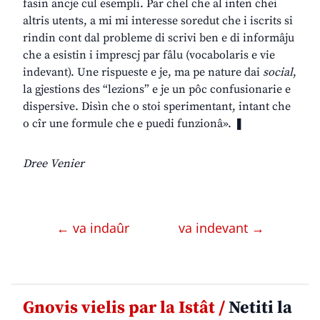
fasin ancje cul esempli. Par chel che al inten chei
altris utents, a mi mi interesse soredut che i iscrits si
rindin cont dal probleme di scrivi ben e di informâju
che a esistin i imprescj par fâlu (vocabolaris e vie
indevant). Une rispueste e je, ma pe nature dai
social
,
la gjestions des “lezions” e je un pôc confusionarie e
dispersive. Disìn che o stoi sperimentant, intant che
o cîr une formule che e puedi funzionâ». ❚
Dree Venier
← va indaûr
va indevant →
Gnovis vielis par la Istât /
Netiti la