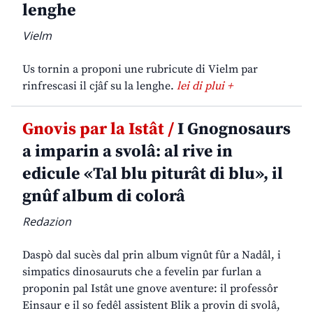
lenghe
Vielm
Us tornin a proponi une rubricute di Vielm par
rinfrescasi il cjâf su la lenghe.
lei di plui +
Gnovis par la Istât /
I Gnognosaurs
a imparin a svolâ: al rive in
edicule «Tal blu piturât di blu», il
gnûf album di colorâ
Redazion
Daspò dal sucès dal prin album vignût fûr a Nadâl, i
simpatics dinosauruts che a fevelin par furlan a
proponin pal Istât une gnove aventure: il professôr
Einsaur e il so fedêl assistent Blik a provin di svolâ,