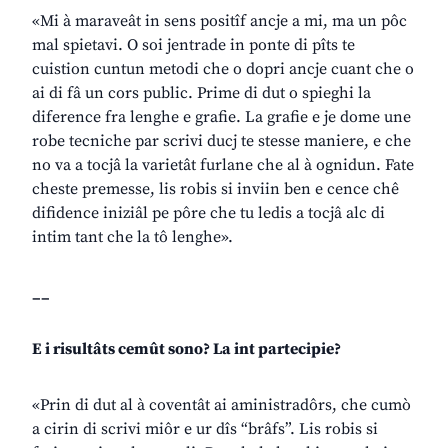
«Mi à maraveât in sens positîf ancje a mi, ma un pôc
mal spietavi. O soi jentrade in ponte di pîts te
cuistion cuntun metodi che o dopri ancje cuant che o
ai di fâ un cors public. Prime di dut o spieghi la
diference fra lenghe e grafie. La grafie e je dome une
robe tecniche par scrivi ducj te stesse maniere, e che
no va a tocjâ la varietât furlane che al à ognidun. Fate
cheste premesse, lis robis si inviin ben e cence chê
difidence iniziâl pe pôre che tu ledis a tocjâ alc di
intim tant che la tô lenghe».
__
E i risultâts cemût sono? La int partecipie?
«Prin di dut al à coventât ai aministradôrs, che cumò
a cirin di scrivi miôr e ur dîs “brâfs”. Lis robis si