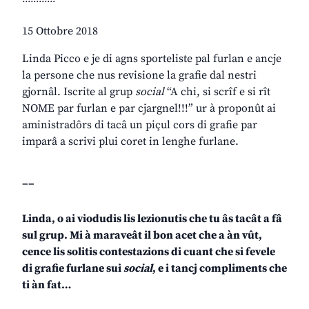
15 Ottobre 2018
Linda Picco e je di agns sporteliste pal furlan e ancje
la persone che nus revisione la grafie dal nestri
gjornâl. Iscrite al grup
social
“A chi, si scrîf e si rît
NOME par furlan e par cjargnel!!!” ur à proponût ai
aministradôrs di tacâ un piçul cors di grafie par
imparâ a scrivi plui coret in lenghe furlane.
__
Linda, o ai viodudis lis lezionutis che tu âs tacât a fâ
sul grup. Mi à maraveât il bon acet che a àn vût,
cence lis solitis contestazions di cuant che si fevele
di grafie furlane sui
social
, e i tancj compliments che
ti àn fat…