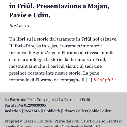
in Friûl. Presentazions a Majan,
Pavie e Udin.
Redazion
Un libri su la storie dai taramots in Friûl nol esisteve.
Il libri «Di scjas in scjas, i taramots inte storie
furlane» di Agnul/Angelo Floramo al ripasse in mût
clâr e cronologjic la storie dai taramots in Friûl,
mostrant tant che il pericul sismic al sedi une
presince costante inte nestre storie. La pene
fortunade di Floramo e acompagne il […]
lei di plui +
La Patrie dal Friûl Copyright © La Patrie dal Friûl
Partita IVA 01299830305
Redazion
RSS/XML
Pubblicità
Privacy Policy
Cookie Policy
Proprietât Clape di Culture “Patrie dal Friûl”. I articui a son scrits in