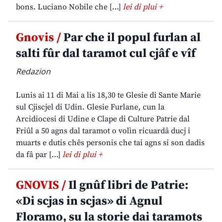
bons. Luciano Nobile che […]
lei di plui +
Gnovis /
Par che il popul furlan al
salti fûr dal taramot cul cjâf e vîf
Redazion
Lunis ai 11 di Mai a lis 18,30 te Glesie di Sante Marie
sul Cjiscjel di Udin. Glesie Furlane, cun la
Arcidiocesi di Udine e Clape di Culture Patrie dal
Friûl a 50 agns dal taramot o volìn ricuardâ ducj i
muarts e dutis chês personis che tai agns si son dadis
da fâ par […]
lei di plui +
GNOVIS /
Il gnûf libri de Patrie:
«Di scjas in scjas» di Agnul
Floramo, su la storie dai taramots