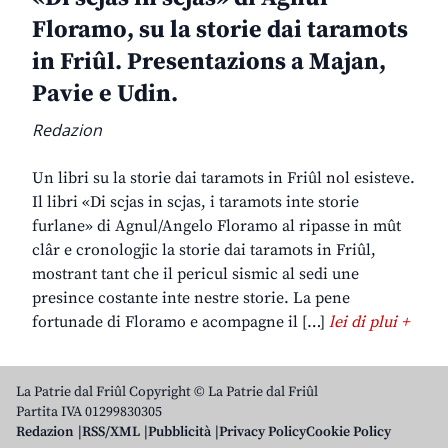
Floramo, su la storie dai taramots
in Friûl. Presentazions a Majan,
Pavie e Udin.
Redazion
Un libri su la storie dai taramots in Friûl nol esisteve.
Il libri «Di scjas in scjas, i taramots inte storie
furlane» di Agnul/Angelo Floramo al ripasse in mût
clâr e cronologjic la storie dai taramots in Friûl,
mostrant tant che il pericul sismic al sedi une
presince costante inte nestre storie. La pene
fortunade di Floramo e acompagne il […]
lei di plui +
La Patrie dal Friûl Copyright © La Patrie dal Friûl
Partita IVA 01299830305
Redazion
RSS/XML
Pubblicità
Privacy Policy
Cookie Policy