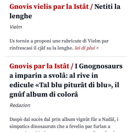
Gnovis vielis par la Istât /
Netiti la
lenghe
Vielm
Us tornin a proponi une rubricute di Vielm par
rinfrescasi il cjâf su la lenghe.
lei di plui +
Gnovis par la Istât /
I Gnognosaurs
a imparin a svolâ: al rive in
edicule «Tal blu piturât di blu», il
gnûf album di colorâ
Redazion
Daspò dal sucès dal prin album vignût fûr a Nadâl, i
simpatics dinosauruts che a fevelin par furlan a