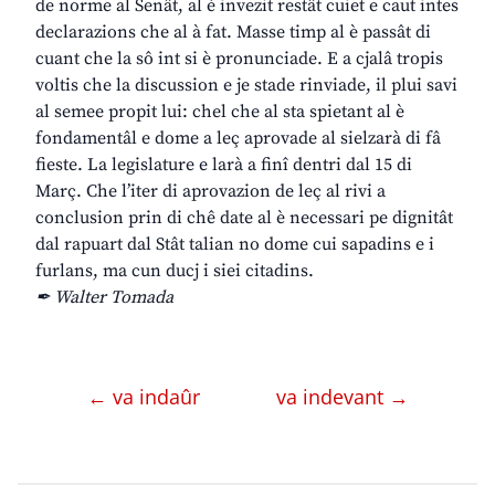
de norme al Senât, al è invezit restât cuiet e caut intes
declarazions che al à fat. Masse timp al è passât di
cuant che la sô int si è pronunciade. E a cjalâ tropis
voltis che la discussion e je stade rinviade, il plui savi
al semee propit lui: chel che al sta spietant al è
fondamentâl e dome a leç aprovade al sielzarà di fâ
fieste. La legislature e larà a finî dentri dal 15 di
Març. Che l’iter di aprovazion de leç al rivi a
conclusion prin di chê date al è necessari pe dignitât
dal rapuart dal Stât talian no dome cui sapadins e i
furlans, ma cun ducj i siei citadins.
✒ Walter Tomada
← va indaûr
va indevant →