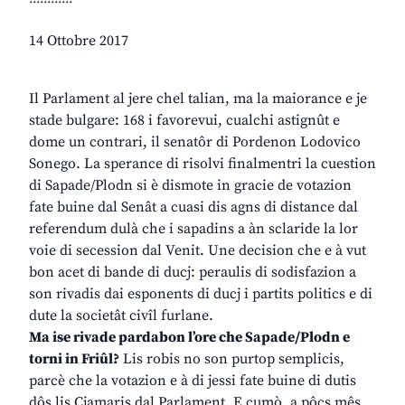
14 Ottobre 2017
Il Parlament al jere chel talian, ma la maiorance e je
stade bulgare: 168 i favorevui, cualchi astignût e
dome un contrari, il senatôr di Pordenon Lodovico
Sonego. La sperance di risolvi finalmentri la cuestion
di Sapade/Plodn si è dismote in gracie de votazion
fate buine dal Senât a cuasi dis agns di distance dal
referendum dulà che i sapadins a àn sclaride la lor
voie di secession dal Venit. Une decision che e à vut
bon acet di bande di ducj: peraulis di sodisfazion a
son rivadis dai esponents di ducj i partits politics e di
dute la societât civîl furlane.
Ma ise rivade pardabon l’ore che Sapade/Plodn e
torni in Friûl?
Lis robis no son purtop semplicis,
parcè che la votazion e à di jessi fate buine di dutis
dôs lis Cjamaris dal Parlament. E cumò, a pôcs mês