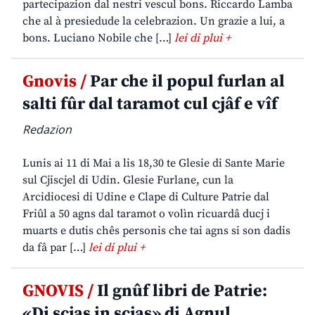
partecipazion dal nestri vescul bons. Riccardo Lamba
che al à presiedude la celebrazion. Un grazie a lui, a
bons. Luciano Nobile che […]
lei di plui +
Gnovis /
Par che il popul furlan al
salti fûr dal taramot cul cjâf e vîf
Redazion
Lunis ai 11 di Mai a lis 18,30 te Glesie di Sante Marie
sul Cjiscjel di Udin. Glesie Furlane, cun la
Arcidiocesi di Udine e Clape di Culture Patrie dal
Friûl a 50 agns dal taramot o volìn ricuardâ ducj i
muarts e dutis chês personis che tai agns si son dadis
da fâ par […]
lei di plui +
GNOVIS /
Il gnûf libri de Patrie:
«Di scjas in scjas» di Agnul