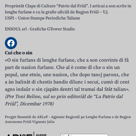
Proprietât Clape di Culture “Patrie dal Friûl”. I articui a son scrits in
lenghe furlane e cu la grafie uficiâl de Regjon Friûl – V.J.
USPI – Union Stampe Periodiche Taliane
ENSOUL srl
-
Grafiche GTower Studio
Cui che o sin
«O sin furlans di lenghe furlane, che a son convints di fâ
part de nazion furlane. Che al è come dî che o sin un
popul, une etnie, une nazion, che dopo tancj parons, che
a àn balinât di chestis bandis dilunc i secui, cumò di cent
agns indaûr o sin cjapâts dentri tal tramai dal Stât talian».
(Pre Toni Beline, sul so prin editoriâl de “La Patrie dal
Friûl”, Dicembar 1978)
Progjet finanziât de ARLeF - Agjenzie Regjonâl pe Lenghe Furlane e de Regjon
Autonome Friûl-Vignesie Julie