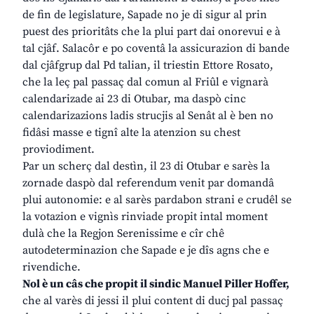
de fin de legislature, Sapade no je di sigur al prin
puest des prioritâts che la plui part dai onorevui e à
tal cjâf. Salacôr e po coventâ la assicurazion di bande
dal cjâfgrup dal Pd talian, il triestin Ettore Rosato,
che la leç pal passaç dal comun al Friûl e vignarà
calendarizade ai 23 di Otubar, ma daspò cinc
calendarizazions ladis strucjis al Senât al è ben no
fidâsi masse e tignî alte la atenzion su chest
proviodiment.
Par un scherç dal destìn, il 23 di Otubar e sarès la
zornade daspò dal referendum venit par domandâ
plui autonomie: e al sarès pardabon strani e crudêl se
la votazion e vignìs rinviade propit intal moment
dulà che la Regjon Serenissime e cîr chê
autodeterminazion che Sapade e je dîs agns che e
rivendiche.
Nol è un câs che propit il sindic Manuel Piller Hoffer,
che al varès di jessi il plui content di ducj pal passaç