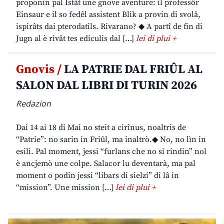
proponin pal Istât une gnove aventure: il professôr
Einsaur e il so fedêl assistent Blik a provin di svolâ,
ispirâts dai pterodatils. Rivarano? ◆ A partî de fin di
Jugn al è rivât tes ediculis dal […]
lei di plui +
Gnovis /
LA PATRIE DAL FRIÛL AL
SALON DAL LIBRI DI TURIN 2026
Redazion
Dai 14 ai 18 di Mai no steit a cirînus, noaltris de
“Patrie”: no sarin in Friûl, ma inaltrò.◆ No, no lìn in
esili. Pal moment, jessi “furlans che no si rindin” nol
è ancjemò une colpe. Salacor lu deventarà, ma pal
moment o podin jessi “libars di sielzi” di lâ in
“mission”. Une mission […]
lei di plui +