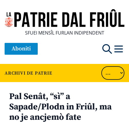
SFUEI MENSÎL FURLAN INDIPENDENT
Aboniti
ARCHIVI DE PATRIE
Pal Senât, “sì” a
Sapade/Plodn in Friûl, ma
no je ancjemò fate
............