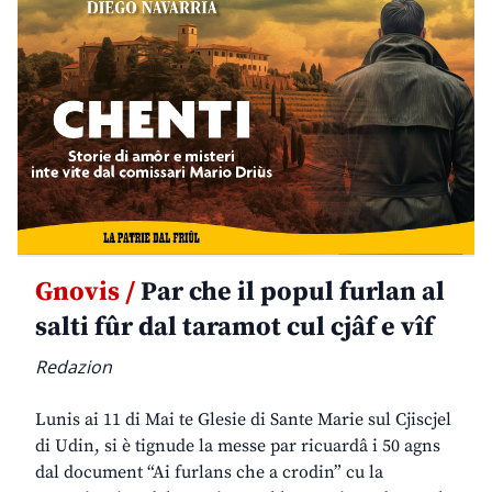
Gnovis /
Par che il popul furlan al
salti fûr dal taramot cul cjâf e vîf
Redazion
Lunis ai 11 di Mai te Glesie di Sante Marie sul Cjiscjel
di Udin, si è tignude la messe par ricuardâ i 50 agns
dal document “Ai furlans che a crodin” cu la