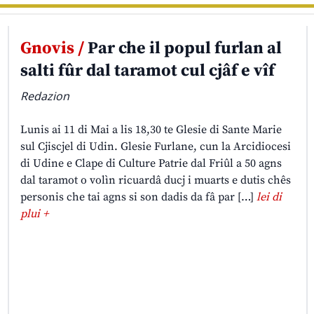
Gnovis /
Par che il popul furlan al
salti fûr dal taramot cul cjâf e vîf
Redazion
Lunis ai 11 di Mai a lis 18,30 te Glesie di Sante Marie
sul Cjiscjel di Udin. Glesie Furlane, cun la Arcidiocesi
di Udine e Clape di Culture Patrie dal Friûl a 50 agns
dal taramot o volìn ricuardâ ducj i muarts e dutis chês
personis che tai agns si son dadis da fâ par […]
lei di
plui +