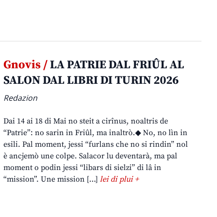
Gnovis /
LA PATRIE DAL FRIÛL AL
SALON DAL LIBRI DI TURIN 2026
Redazion
Dai 14 ai 18 di Mai no steit a cirînus, noaltris de
“Patrie”: no sarin in Friûl, ma inaltrò.◆ No, no lìn in
esili. Pal moment, jessi “furlans che no si rindin” nol
è ancjemò une colpe. Salacor lu deventarà, ma pal
moment o podin jessi “libars di sielzi” di lâ in
“mission”. Une mission […]
lei di plui +