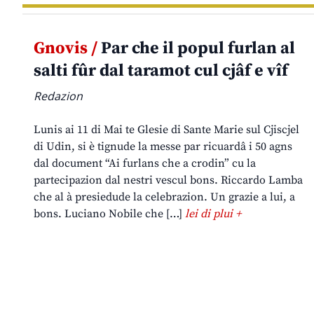
Gnovis /
Par che il popul furlan al
salti fûr dal taramot cul cjâf e vîf
Redazion
Lunis ai 11 di Mai te Glesie di Sante Marie sul Cjiscjel
di Udin, si è tignude la messe par ricuardâ i 50 agns
dal document “Ai furlans che a crodin” cu la
partecipazion dal nestri vescul bons. Riccardo Lamba
che al à presiedude la celebrazion. Un grazie a lui, a
bons. Luciano Nobile che […]
lei di plui +