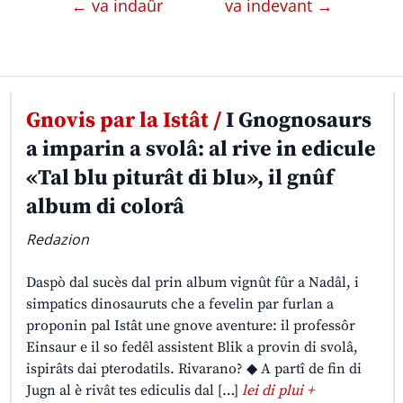
← va indaûr
va indevant →
Gnovis par la Istât /
I Gnognosaurs
a imparin a svolâ: al rive in edicule
«Tal blu piturât di blu», il gnûf
album di colorâ
Redazion
Daspò dal sucès dal prin album vignût fûr a Nadâl, i
simpatics dinosauruts che a fevelin par furlan a
proponin pal Istât une gnove aventure: il professôr
Einsaur e il so fedêl assistent Blik a provin di svolâ,
ispirâts dai pterodatils. Rivarano? ◆ A partî de fin di
Jugn al è rivât tes ediculis dal […]
lei di plui +