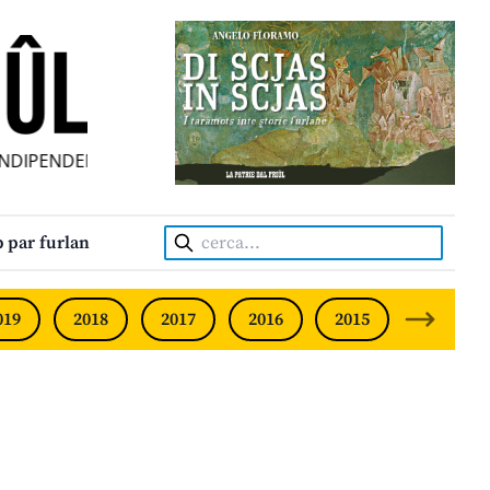
DIPENDENT • INDEPENDENT FRIULIAN MONTHLY • NEODVISN
Cerca:
 par furlan
019
2018
2017
2016
2015
2014