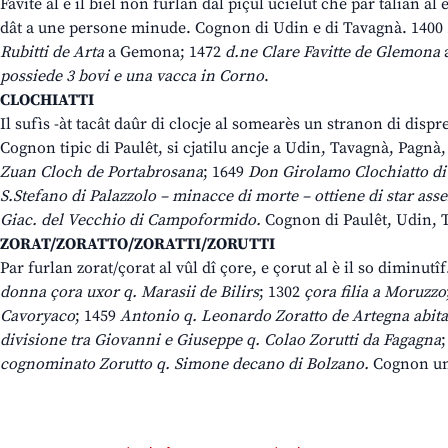
Favite al è il biel non furlan dal piçul ucielut che par talian a
dât a une persone minude. Cognon di Udin e di Tavagnà. 1400
Rubitti de Arta
a Gemona; 1472
d.ne Clare Favitte de Glemona
possiede 3 bovi e una vacca in Corno
.
CLOCHIATTI
Il sufìs -àt tacât daûr di clocje al somearès un stranon di disp
Cognon tipic di Paulêt, si cjatilu ancje a Udin, Tavagnà, Pagnà
Zuan Cloch de Portabrosana
; 1649
Don Girolamo Clochiatto di
S.Stefano di Palazzolo – minacce di morte – ottiene di star ass
Giac. del Vecchio di Campoformido.
Cognon di Paulêt, Udin, T
ZORAT/ZORATTO/ZORATTI/ZORUTTI
Par furlan zorat/çorat al vûl dî çore, e çorut al è il so diminutî
donna çora uxor q. Marasii de Bilirs
; 1302
çora filia a Moruzzo
Cavoryaco
; 1459
Antonio q. Leonardo Zoratto de Artegna abita
divisione tra Giovanni e Giuseppe q. Colao Zorutti da Fagagna
;
cognominato Zorutto q. Simone decano di Bolzano.
Cognon une