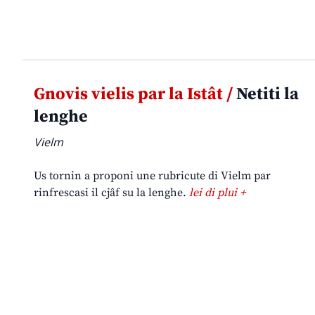
Gnovis vielis par la Istât /
Netiti la
lenghe
Vielm
Us tornin a proponi une rubricute di Vielm par
rinfrescasi il cjâf su la lenghe.
lei di plui +