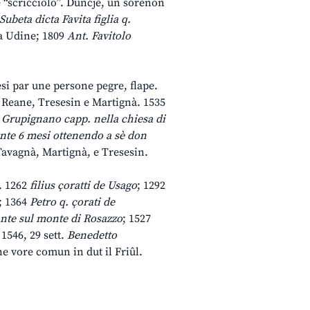
l è “scricciolo”. Duncje, un sorenon
Subeta dicta Favita figlia q.
a Udine; 1809
Ant. Favitolo
resi par une persone pegre, flape.
, Reane, Tresesin e Martignà. 1535
 Grupignano capp. nella chiesa di
ente 6 mesi ottenendo a sè don
avagnà, Martignà, e Tresesin.
f. 1262
filius çoratti de Usago
; 1292
; 1364
Petro q. çorati de
nte sul monte di Rosazzo
; 1527
 1546, 29 sett.
Benedetto
 vore comun in dut il Friûl.