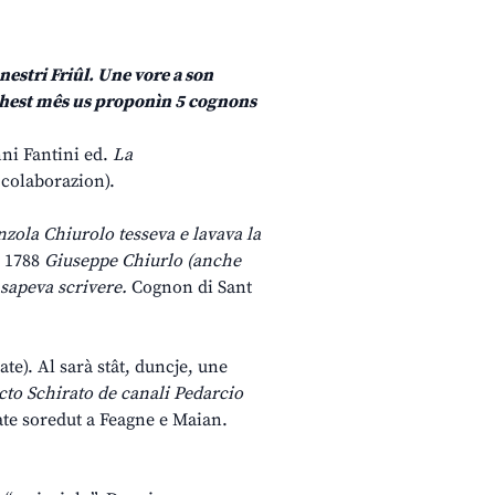
 nestri Friûl. Une vore a son
 Chest mês us proponìn 5 cognons
ni Fantini ed.
La
e colaborazion).
zola Chiurolo tesseva e lavava la
; 1788
Giuseppe Chiurlo (anche
 sapeva scrivere.
Cognon di Sant
ate). Al sarà stât, duncje, une
to Schirato de canali Pedarcio
cjate soredut a Feagne e Maian.