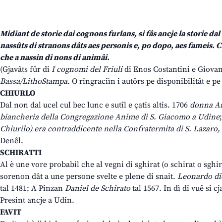
Midiant de storie dai cognons furlans, si fâs ancje la storie dal
nassûts di stranons dâts aes personis e, po dopo, aes fameis.
che a nassin di nons di animâi.
(Gjavâts fûr di
I cognomi del Friuli
di Enos Costantini e Giovan
Bassa/LithoStampa
. O ringraciìn i autôrs pe disponibilitât e p
CHIURLO
Dal non dal ucel cul bec lunc e sutîl e çatis altis. 1706
donna An
biancheria della Congregazione Anime di S. Giacomo a Udine
Chiurilo) era contraddicente nella Confratermita di S. Lazaro,
Denêl.
SCHIRATTI
Al è une vore probabil che al vegni di sghirat (o schirat o sghir
sorenon dât a une persone svelte e plene di snait.
Leonardo dic
tal 1481; A Pinzan
Daniel de Schirato
tal 1567. In dì di vuê si 
Presint ancje a Udin.
FAVIT