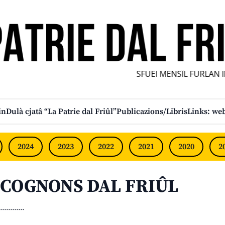
SFUEI MENSÎL FURLAN IN
in
Dulà cjatâ “La Patrie dal Friûl”
Publicazions/Libris
Links: web
2024
2023
2022
2021
2020
2
COGNONS DAL FRIÛL
............