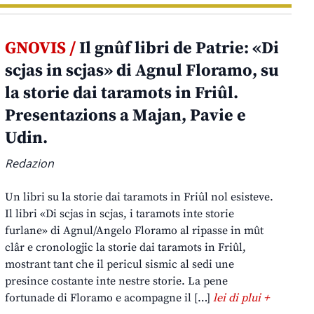
GNOVIS /
Il gnûf libri de Patrie: «Di
scjas in scjas» di Agnul Floramo, su
la storie dai taramots in Friûl.
Presentazions a Majan, Pavie e
Udin.
Redazion
Un libri su la storie dai taramots in Friûl nol esisteve.
Il libri «Di scjas in scjas, i taramots inte storie
furlane» di Agnul/Angelo Floramo al ripasse in mût
clâr e cronologjic la storie dai taramots in Friûl,
mostrant tant che il pericul sismic al sedi une
presince costante inte nestre storie. La pene
fortunade di Floramo e acompagne il […]
lei di plui +