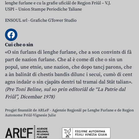
lenghe furlane e cu la grafie uficiâl de Regjon Friûl – V.J.
USPI – Union Stampe Periodiche Taliane
ENSOUL srl
-
Grafiche GTower Studio
Cui che o sin
«O sin furlans di lenghe furlane, che a son convints di fâ
part de nazion furlane. Che al è come dî che o sin un
popul, une etnie, une nazion, che dopo tancj parons, che
a àn balinât di chestis bandis dilunc i secui, cumò di cent
agns indaûr o sin cjapâts dentri tal tramai dal Stât talian».
(Pre Toni Beline, sul so prin editoriâl de “La Patrie dal
Friûl”, Dicembar 1978)
Progjet finanziât de ARLeF - Agjenzie Regjonâl pe Lenghe Furlane e de Regjon
Autonome Friûl-Vignesie Julie