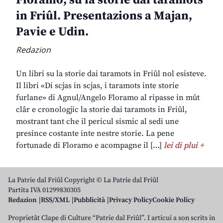
Floramo, su la storie dai taramots
in Friûl. Presentazions a Majan,
Pavie e Udin.
Redazion
Un libri su la storie dai taramots in Friûl nol esisteve.
Il libri «Di scjas in scjas, i taramots inte storie
furlane» di Agnul/Angelo Floramo al ripasse in mût
clâr e cronologjic la storie dai taramots in Friûl,
mostrant tant che il pericul sismic al sedi une
presince costante inte nestre storie. La pene
fortunade di Floramo e acompagne il […]
lei di plui +
La Patrie dal Friûl Copyright © La Patrie dal Friûl
Partita IVA 01299830305
Redazion
RSS/XML
Pubblicità
Privacy Policy
Cookie Policy
Proprietât Clape di Culture “Patrie dal Friûl”. I articui a son scrits in