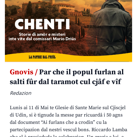
Gnovis /
Par che il popul furlan al
salti fûr dal taramot cul cjâf e vîf
Redazion
Lunis ai 11 di Mai te Glesie di Sante Marie sul Cjiscjel
di Udin, si è tignude la messe par ricuardâ i 50 agns
dal document “Ai furlans che a crodin” cu la
partecipazion dal nestri vescul bons. Riccardo Lamba