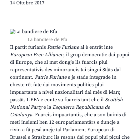
14 Ottobre 2017
La bandiere de Efa
Il partît furlanis
Patrie Furlane
al è entrât inte
European Free Alliance
, il grup democratic dai popui
di Europe, che al met dongje lis fuarcis plui
rapresentativis des minorancis tai singui Stâts dal
continent.
Patrie Furlane
e je stade integrade in
cheste rêt fate dai moviments politics plui
impuartants a nivel nazionalitari dal mês di Març
passât. L’EFA e conte su fuarcis tant che il
Scottish
National Party
e la
Esquierra Republicana de
Catalunya
. Fuarcis impuartantis, che a son buinis di
meti insiemi ben 12 europarlamentârs e duncje a
rivin a fâ pesâ ancje tal Parlament European di
Brussel e Strasburc lis resons dai popui plui piçui che