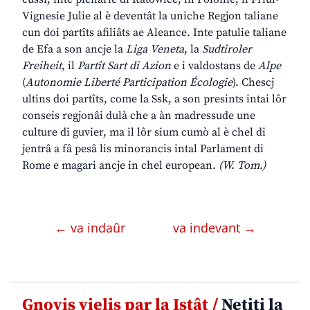
Vignesie Julie al è deventât la uniche Regjon taliane
cun doi partîts afiliâts ae Aleance. Inte patulie taliane
de Efa a son ancje la
Liga Veneta
, la
Sudtiroler
Freiheit
, il
Partît Sart di Azion
e i valdostans de
Alpe
(
Autonomie Liberté Participation Écologie
). Chescj
ultins doi partîts, come la Ssk, a son presints intai lôr
conseis regjonâi dulà che a àn madressude une
culture di guvier, ma il lôr sium cumò al è chel di
jentrâ a fâ pesâ lis minorancis intal Parlament di
Rome e magari ancje in chel european.
(W. Tom.)
← va indaûr
va indevant →
Gnovis vielis par la Istât /
Netiti la