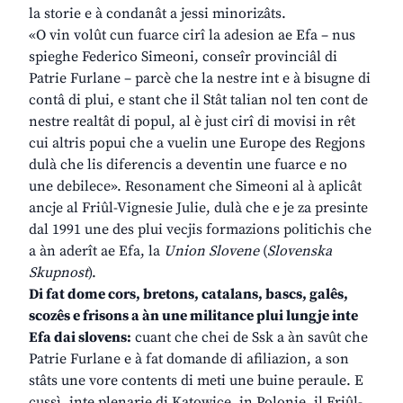
la storie e à condanât a jessi minorizâts.
«O vin volût cun fuarce cirî la adesion ae Efa – nus
spieghe Federico Simeoni, conseîr provinciâl di
Patrie Furlane – parcè che la nestre int e à bisugne di
contâ di plui, e stant che il Stât talian nol ten cont de
nestre realtât di popul, al è just cirî di movisi in rêt
cui altris popui che a vuelin une Europe des Regjons
dulà che lis diferencis a deventin une fuarce e no
une debilece». Resonament che Simeoni al à aplicât
ancje al Friûl-Vignesie Julie, dulà che e je za presinte
dal 1991 une des plui vecjis formazions politichis che
a àn aderît ae Efa, la
Union Slovene
(
Slovenska
Skupnost
).
Di fat dome cors, bretons, catalans, bascs, galês,
scozês e frisons a àn une militance plui lungje inte
Efa dai slovens:
cuant che chei de Ssk a àn savût che
Patrie Furlane e à fat domande di afiliazion, a son
stâts une vore contents di meti une buine peraule. E
cussì, inte plenarie di Katowice, in Polonie, il Friûl-