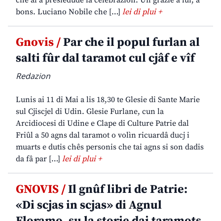
che al à presiedude la celebrazion. Un grazie a lui, a
bons. Luciano Nobile che […]
lei di plui +
Gnovis /
Par che il popul furlan al
salti fûr dal taramot cul cjâf e vîf
Redazion
Lunis ai 11 di Mai a lis 18,30 te Glesie di Sante Marie
sul Cjiscjel di Udin. Glesie Furlane, cun la
Arcidiocesi di Udine e Clape di Culture Patrie dal
Friûl a 50 agns dal taramot o volìn ricuardâ ducj i
muarts e dutis chês personis che tai agns si son dadis
da fâ par […]
lei di plui +
GNOVIS /
Il gnûf libri de Patrie:
«Di scjas in scjas» di Agnul