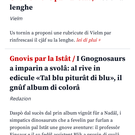
lenghe
Vielm
Us tornin a proponi une rubricute di Vielm par
rinfrescasi il cjâf su la lenghe.
lei di plui +
Gnovis par la Istât /
I Gnognosaurs
a imparin a svolâ: al rive in
edicule «Tal blu piturât di blu», il
gnûf album di colorâ
Redazion
Daspò dal sucès dal prin album vignût fûr a Nadâl, i
simpatics dinosauruts che a fevelin par furlan a
proponin pal Istât une gnove aventure: il professôr
Einsaur e il so fedêl assistent Blik a provin di svolâ,