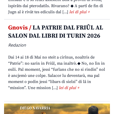
ispirâts dai pterodatils. Rivarano? ◆ A partî de fin di
Jugn al è rivât tes ediculis dal […]
lei di plui +
Gnovis /
LA PATRIE DAL FRIÛL AL
SALON DAL LIBRI DI TURIN 2026
Redazion
Dai 14 ai 18 di Mai no steit a cirînus, noaltris de
“Patrie”: no sarin in Friûl, ma inaltrò.◆ No, no lìn in
esili. Pal moment, jessi “furlans che no si rindin” nol
è ancjemò une colpe. Salacor lu deventarà, ma pal
moment o podin jessi “libars di sielzi” di lâ in
“mission”. Une mission […]
lei di plui +