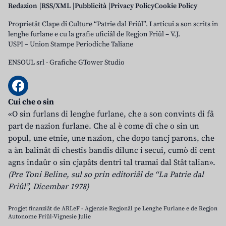
Redazion
RSS/XML
Pubblicità
Privacy Policy
Cookie Policy
Proprietât Clape di Culture “Patrie dal Friûl”. I articui a son scrits in
lenghe furlane e cu la grafie uficiâl de Regjon Friûl – V.J.
USPI – Union Stampe Periodiche Taliane
ENSOUL srl
-
Grafiche GTower Studio
Cui che o sin
«O sin furlans di lenghe furlane, che a son convints di fâ
part de nazion furlane. Che al è come dî che o sin un
popul, une etnie, une nazion, che dopo tancj parons, che
a àn balinât di chestis bandis dilunc i secui, cumò di cent
agns indaûr o sin cjapâts dentri tal tramai dal Stât talian».
(Pre Toni Beline, sul so prin editoriâl de “La Patrie dal
Friûl”, Dicembar 1978)
Progjet finanziât de ARLeF - Agjenzie Regjonâl pe Lenghe Furlane e de Regjon
Autonome Friûl-Vignesie Julie