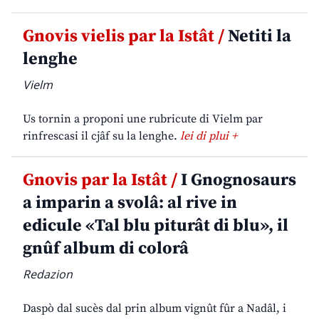
Gnovis vielis par la Istât /
Netiti la
lenghe
Vielm
Us tornin a proponi une rubricute di Vielm par
rinfrescasi il cjâf su la lenghe.
lei di plui +
Gnovis par la Istât /
I Gnognosaurs
a imparin a svolâ: al rive in
edicule «Tal blu piturât di blu», il
gnûf album di colorâ
Redazion
Daspò dal sucès dal prin album vignût fûr a Nadâl, i