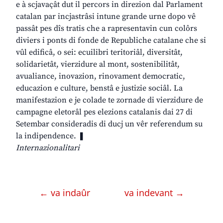
e à scjavaçât dut il percors in direzion dal Parlament
catalan par incjastrâsi intune grande urne dopo vê
passât pes dîs tratis che a rapresentavin cun colôrs
diviers i ponts di fonde de Republiche catalane che si
vûl edificâ, o sei: ecuilibri teritoriâl, diversitât,
solidarietât, vierzidure al mont, sostenibilitât,
avualiance, inovazion, rinovament democratic,
educazion e culture, benstâ e justizie sociâl. La
manifestazion e je colade te zornade di vierzidure de
campagne eletorâl pes elezions catalanis dai 27 di
Setembar consideradis di ducj un vêr referendum su
la indipendence. ❚
Internazionalitari
← va indaûr
va indevant →