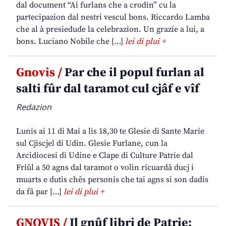
dal document “Ai furlans che a crodin” cu la
partecipazion dal nestri vescul bons. Riccardo Lamba
che al à presiedude la celebrazion. Un grazie a lui, a
bons. Luciano Nobile che […]
lei di plui +
Gnovis /
Par che il popul furlan al
salti fûr dal taramot cul cjâf e vîf
Redazion
Lunis ai 11 di Mai a lis 18,30 te Glesie di Sante Marie
sul Cjiscjel di Udin. Glesie Furlane, cun la
Arcidiocesi di Udine e Clape di Culture Patrie dal
Friûl a 50 agns dal taramot o volìn ricuardâ ducj i
muarts e dutis chês personis che tai agns si son dadis
da fâ par […]
lei di plui +
GNOVIS /
Il gnûf libri de Patrie: