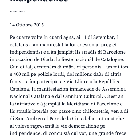
............
14 Ottobre 2015
Pe cuarte volte in cuatri agns, ai 11 di Setembar, i
catalans a àn manifestât la lôr adesion al progjet
indipendentist e a àn jemplât lis stradis di Barcelone
in ocasion de Diada, la fieste nazionâl de Catalogne.
Cun di fat, centenârs di miârs di personis – un milion
e 400 mil pe polizie locâl, doi milions daûr di altris
fonts – a àn partecipât ae Via Lliure a la República
Catalana, la manifestazion inmaneade de Assemblea
Nacional Catalana e dal Òmnium Cultural. Chest an
la iniziative e à jemplât la Meridiana di Barcelone e
lis stradis laterâls par passe cinc chilometris, ven a dî
di Sant Andreu al Parc de la Ciutadella. Intun at che
al voleve rapresentâ la vie democratiche pe
indipendence, di concuistâ cul vôt, une grande frece