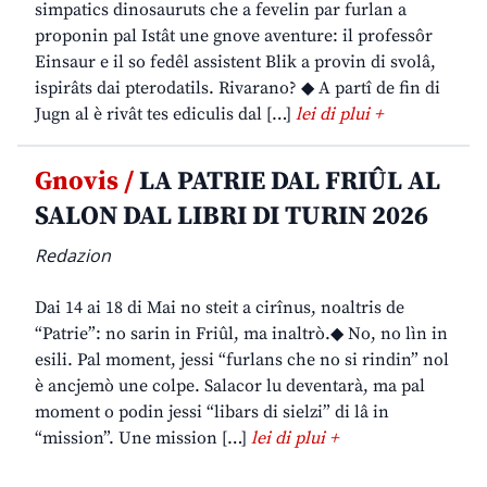
simpatics dinosauruts che a fevelin par furlan a
proponin pal Istât une gnove aventure: il professôr
Einsaur e il so fedêl assistent Blik a provin di svolâ,
ispirâts dai pterodatils. Rivarano? ◆ A partî de fin di
Jugn al è rivât tes ediculis dal […]
lei di plui +
Gnovis /
LA PATRIE DAL FRIÛL AL
SALON DAL LIBRI DI TURIN 2026
Redazion
Dai 14 ai 18 di Mai no steit a cirînus, noaltris de
“Patrie”: no sarin in Friûl, ma inaltrò.◆ No, no lìn in
esili. Pal moment, jessi “furlans che no si rindin” nol
è ancjemò une colpe. Salacor lu deventarà, ma pal
moment o podin jessi “libars di sielzi” di lâ in
“mission”. Une mission […]
lei di plui +