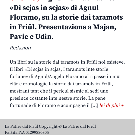
«Di scjas in scjas» di Agnul
Floramo, su la storie dai taramots
in Friûl. Presentazions a Majan,
Pavie e Udin.
Redazion
Un libri su la storie dai taramots in Friûl nol esisteve.
Il libri «Di scjas in scjas, i taramots inte storie
furlane» di Agnul/Angelo Floramo al ripasse in mût
clâr e cronologjic la storie dai taramots in Friûl,
mostrant tant che il pericul sismic al sedi une
presince costante inte nestre storie. La pene
fortunade di Floramo e acompagne il […]
lei di plui +
La Patrie dal Friûl Copyright © La Patrie dal Friûl
Partita IVA 01299830305