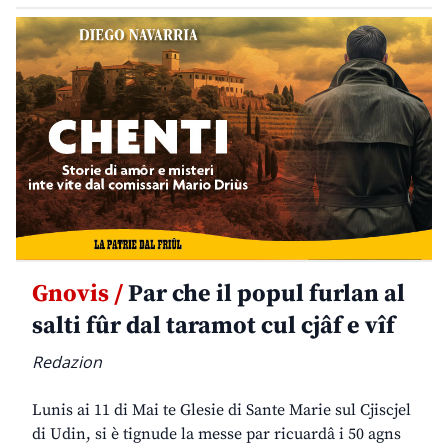
Gnovis /
Par che il popul furlan al
salti fûr dal taramot cul cjâf e vîf
Redazion
Lunis ai 11 di Mai te Glesie di Sante Marie sul Cjiscjel
di Udin, si è tignude la messe par ricuardâ i 50 agns