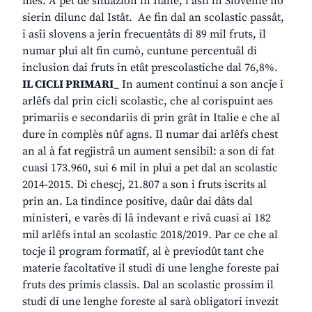
mês. A pet de situazion in Italie, i asîi in Slovenie no
sierin dilunc dal Istât. Ae fin dal an scolastic passât,
i asîi slovens a jerin frecuentâts di 89 mil fruts, il
numar plui alt fin cumò, cuntune percentuâl di
inclusion dai fruts in etât prescolastiche dal 76,8%.
IL CICLI PRIMARI_
In aument continui a son ancje i
arlêfs dal prin cicli scolastic, che al corispuint aes
primariis e secondariis di prin grât in Italie e che al
dure in complès nûf agns. Il numar dai arlêfs chest
an al à fat regjistrâ un aument sensibil: a son di fat
cuasi 173.960, sui 6 mil in plui a pet dal an scolastic
2014-2015. Di chescj, 21.807 a son i fruts iscrits al
prin an. La tindince positive, daûr dai dâts dal
ministeri, e varès di lâ indevant e rivâ cuasi ai 182
mil arlêfs intal an scolastic 2018/2019. Par ce che al
tocje il program formatîf, al è previodût tant che
materie facoltative il studi di une lenghe foreste pai
fruts des primis classis. Dal an scolastic prossim il
studi di une lenghe foreste al sarà obligatori invezit