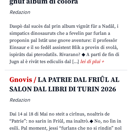
gnûf album di colorâ
Redazion
Daspò dal sucès dal prin album vignût fûr a Nadâl, i
simpatics dinosauruts che a fevelin par furlan a
proponin pal Istât une gnove aventure: il professôr
Einsaur e il so fedêl assistent Blik a provin di svolâ,
ispirâts dai pterodatils. Rivarano? ◆ A partî de fin di
Jugn al è rivât tes ediculis dal […]
lei di plui +
Gnovis /
LA PATRIE DAL FRIÛL AL
SALON DAL LIBRI DI TURIN 2026
Redazion
Dai 14 ai 18 di Mai no steit a cirînus, noaltris de
“Patrie”: no sarin in Friûl, ma inaltrò.◆ No, no lìn in
esili. Pal moment, jessi “furlans che no si rindin” nol