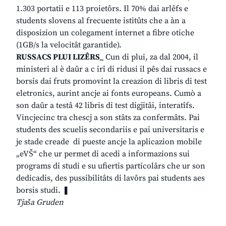
1.303 portatii e 113 proietôrs. Il 70% dai arlêfs e
students slovens al frecuente istitûts che a àn a
disposizion un colegament internet a fibre otiche
(1GB/s la velocitât garantide).
RUSSACS PLUI LIZÊRS_
Cun di plui, za dal 2004, il
ministeri al è daûr a c irî di ridusi il pês dai russacs e
borsis dai fruts promovint la creazion di libris di test
eletronics, aurint ancje ai fonts europeans. Cumò a
son daûr a testâ 42 libris di test digjitâi, interatîfs.
Vincjecinc tra chescj a son stâts za confermâts. Pai
students des scuelis secondariis e pai universitaris e
je stade creade di pueste ancje la aplicazion mobile
„eVŠ“ che ur permet di acedi a informazions sui
programs di studi e su ufiertis particolârs che ur son
dedicadis, des pussibilitâts di lavôrs pai students aes
borsis studi. ❚
Tjaša Gruden