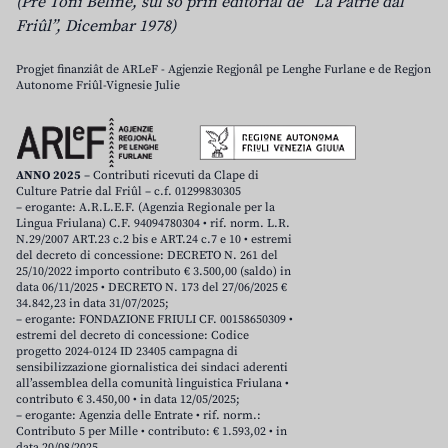
(Pre Toni Beline, sul so prin editoriâl de “La Patrie dal
Friûl”, Dicembar 1978)
Progjet finanziât de ARLeF - Agjenzie Regjonâl pe Lenghe Furlane e de Regjon
Autonome Friûl-Vignesie Julie
ANNO 2025
– Contributi ricevuti da Clape di
Culture Patrie dal Friûl – c.f. 01299830305
– erogante: A.R.L.E.F. (Agenzia Regionale per la
Lingua Friulana) C.F. 94094780304 • rif. norm. L.R.
N.29/2007 ART.23 c.2 bis e ART.24 c.7 e 10 • estremi
del decreto di concessione: DECRETO N. 261 del
25/10/2022 importo contributo € 3.500,00 (saldo) in
data 06/11/2025 • DECRETO N. 173 del 27/06/2025 €
34.842,23 in data 31/07/2025;
– erogante: FONDAZIONE FRIULI CF. 00158650309 •
estremi del decreto di concessione: Codice
progetto 2024-0124 ID 23405 campagna di
sensibilizzazione giornalistica dei sindaci aderenti
all’assemblea della comunità linguistica Friulana •
contributo € 3.450,00 • in data 12/05/2025;
– erogante: Agenzia delle Entrate • rif. norm.:
Contributo 5 per Mille • contributo: € 1.593,02 • in
data 20/08/2025.