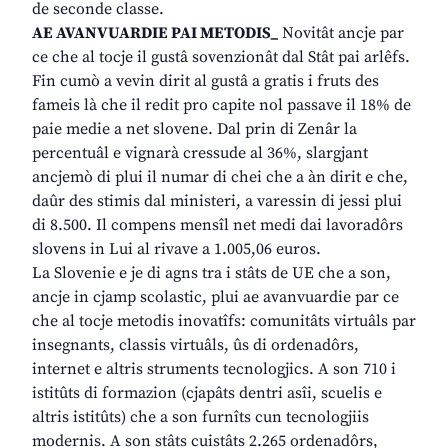
de seconde classe.
AE AVANVUARDIE PAI METODIS_
Novitât ancje par
ce che al tocje il gustâ sovenzionât dal Stât pai arlêfs.
Fin cumò a vevin dirit al gustâ a gratis i fruts des
fameis là che il redit pro capite nol passave il 18% de
paie medie a net slovene. Dal prin di Zenâr la
percentuâl e vignarà cressude al 36%, slargjant
ancjemò di plui il numar di chei che a àn dirit e che,
daûr des stimis dal ministeri, a varessin di jessi plui
di 8.500. Il compens mensîl net medi dai lavoradôrs
slovens in Lui al rivave a 1.005,06 euros.
La Slovenie e je di agns tra i stâts de UE che a son,
ancje in cjamp scolastic, plui ae avanvuardie par ce
che al tocje metodis inovatîfs: comunitâts virtuâls par
insegnants, classis virtuâls, ûs di ordenadôrs,
internet e altris struments tecnologjics. A son 710 i
istitûts di formazion (cjapâts dentri asîi, scuelis e
altris istitûts) che a son furnîts cun tecnologjiis
modernis. A son stâts cuistâts 2.265 ordenadôrs,