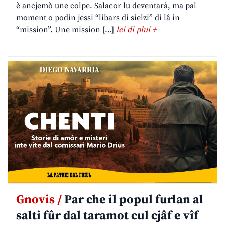
è ancjemò une colpe. Salacor lu deventarà, ma pal
moment o podin jessi “libars di sielzi” di lâ in
“mission”. Une mission […]
lei di plui +
Gnovis /
Par che il popul furlan al
salti fûr dal taramot cul cjâf e vîf