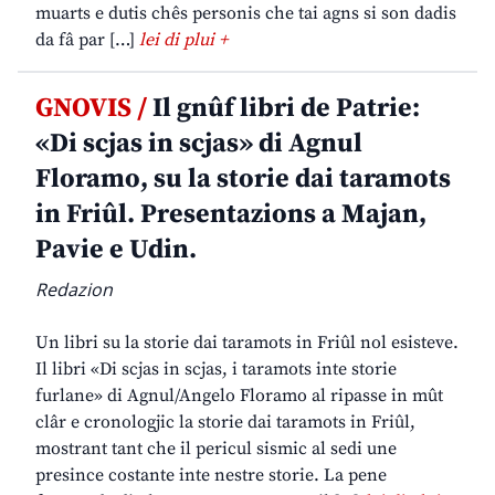
muarts e dutis chês personis che tai agns si son dadis
da fâ par […]
lei di plui +
GNOVIS /
Il gnûf libri de Patrie:
«Di scjas in scjas» di Agnul
Floramo, su la storie dai taramots
in Friûl. Presentazions a Majan,
Pavie e Udin.
Redazion
Un libri su la storie dai taramots in Friûl nol esisteve.
Il libri «Di scjas in scjas, i taramots inte storie
furlane» di Agnul/Angelo Floramo al ripasse in mût
clâr e cronologjic la storie dai taramots in Friûl,
mostrant tant che il pericul sismic al sedi une
presince costante inte nestre storie. La pene