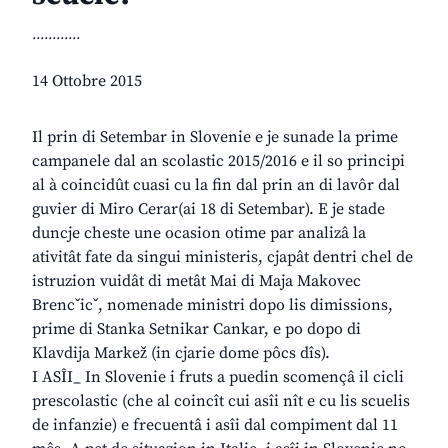
............
14 Ottobre 2015
Il prin di Setembar in Slovenie e je sunade la prime
campanele dal an scolastic 2015/2016 e il so principi
al à coincidût cuasi cu la fin dal prin an di lavôr dal
guvier di Miro Cerar(ai 18 di Setembar). E je stade
duncje cheste une ocasion otime par analizâ la
ativitât fate da singui ministeris, cjapât dentri chel de
istruzion vuidât di metât Mai di Maja Makovec
Brencˇicˇ, nomenade ministri dopo lis dimissions,
prime di Stanka Setnikar Cankar, e po dopo di
Klavdija Markež (in cjarie dome pôcs dîs).
I ASÎI_ In Slovenie i fruts a puedin scomençâ il cicli
prescolastic (che al coincît cui asîi nît e cu lis scuelis
de infanzie) e frecuentâ i asîi dal compiment dal 11