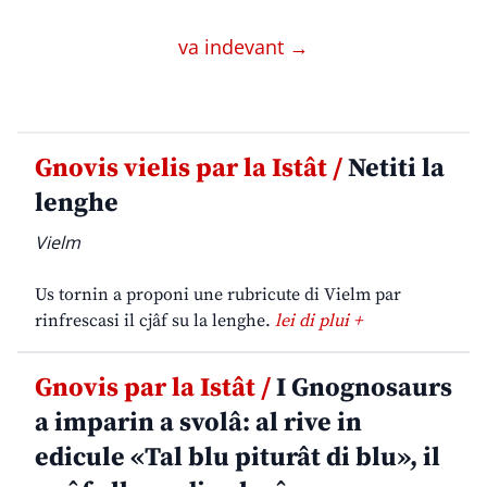
va indevant →
Gnovis vielis par la Istât /
Netiti la
lenghe
Vielm
Us tornin a proponi une rubricute di Vielm par
rinfrescasi il cjâf su la lenghe.
lei di plui +
Gnovis par la Istât /
I Gnognosaurs
a imparin a svolâ: al rive in
edicule «Tal blu piturât di blu», il