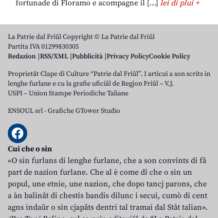
fortunade di Floramo e acompagne il […]
lei di plui +
La Patrie dal Friûl Copyright © La Patrie dal Friûl
Partita IVA 01299830305
Redazion
RSS/XML
Pubblicità
Privacy Policy
Cookie Policy
Proprietât Clape di Culture “Patrie dal Friûl”. I articui a son scrits in
lenghe furlane e cu la grafie uficiâl de Regjon Friûl – V.J.
USPI – Union Stampe Periodiche Taliane
ENSOUL srl
-
Grafiche GTower Studio
Cui che o sin
«O sin furlans di lenghe furlane, che a son convints di fâ
part de nazion furlane. Che al è come dî che o sin un
popul, une etnie, une nazion, che dopo tancj parons, che
a àn balinât di chestis bandis dilunc i secui, cumò di cent
agns indaûr o sin cjapâts dentri tal tramai dal Stât talian».