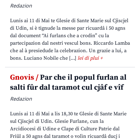
Redazion
Lunis ai 11 di Mai te Glesie di Sante Marie sul Cjiscjel
di Udin, si è tignude la messe par ricuardâ i 50 agns
dal document “Ai furlans che a crodin” cu la
partecipazion dal nestri vescul bons. Riccardo Lamba
che al à presiedude la celebrazion. Un grazie a lui, a
bons. Luciano Nobile che […]
lei di plui +
Gnovis /
Par che il popul furlan al
salti fûr dal taramot cul cjâf e vîf
Redazion
Lunis ai 11 di Mai a lis 18,30 te Glesie di Sante Marie
sul Cjiscjel di Udin. Glesie Furlane, cun la
Arcidiocesi di Udine e Clape di Culture Patrie dal
Friûl a 50 agns dal taramot o volìn ricuardâ ducj i