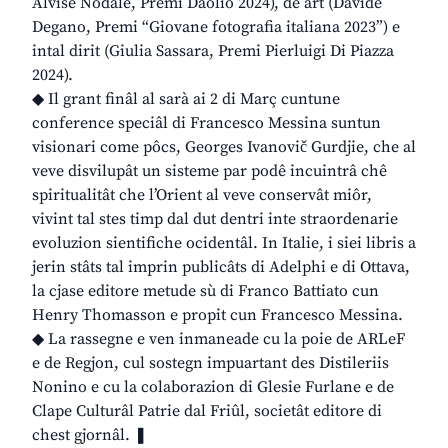
Alvise Nodale, Premi Daolio 2024), de art (Davide
Degano, Premi “Giovane fotografia italiana 2023”) e
intal dirit (Giulia Sassara, Premi Pierluigi Di Piazza
2024).
◆ Il grant finâl al sarà ai 2 di Març cuntune
conference speciâl di Francesco Messina suntun
visionari come pôcs, Georges Ivanovič Gurdjie, che al
veve disvilupât un sisteme par podê incuintrâ chê
spiritualitât che l’Orient al veve conservât miôr,
vivint tal stes timp dal dut dentri inte straordenarie
evoluzion sientifiche ocidentâl. In Italie, i siei libris a
jerin stâts tal imprin publicâts di Adelphi e di Ottava,
la cjase editore metude sù di Franco Battiato cun
Henry Thomasson e propit cun Francesco Messina.
◆ La rassegne e ven inmaneade cu la poie de ARLeF
e de Regjon, cul sostegn impuartant des Distileriis
Nonino e cu la colaborazion di Glesie Furlane e de
Clape Culturâl Patrie dal Friûl, societât editore di
chest gjornâl. ❚