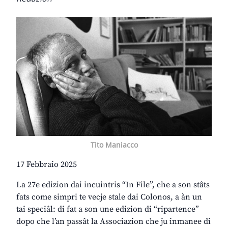
Tito Maniacco
17 Febbraio 2025
La 27e edizion dai incuintris “In File”, che a son stâts
fats come simpri te vecje stale dai Colonos, a àn un
tai speciâl: di fat a son une edizion di “ripartence”
dopo che l’an passât la Associazion che ju inmanee di