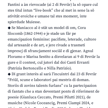
Fantini a àn rievocade (ai 2 di Fevrâr) la sô opare cul
stes titul intun “live-book” che al met in sene la sô
ativitât eroiche e umane tal stes moment, inte
spierdude Muiesse.
◆ Se Maniacco al è stât un model di om, Cora
Slocomb (1862-1944) e je stade un fâr pe
emancipazion feminine: pacifiste, leterade, cultore
dal artesanât e de art, e jere rivade a trasmeti
imprescj di sfrancjament sociâl e di gjenar. Agnul
Floramo e Marisa Sestito a disvelaran ai 9 di Fevrâr la
gure e il contest, cul jutori dal doi Canti Erranti
(Patrizia Bertoncello e Nilla Patrizio).
◆ Di grant interès al sarà l’incuintri dai 23 di Fevrâr
“Friûl, scune e laboratori pai mestris di doman.
Storiis di zovins talents furlans” cu la partecipazion
di fantats che a stan deventant ponts di riferiment de
poesie (Gianluca Ceccato, Premi Pilutti 2021), de
musiche (Nicole Coceancig, Premi Ciampi 2024, e