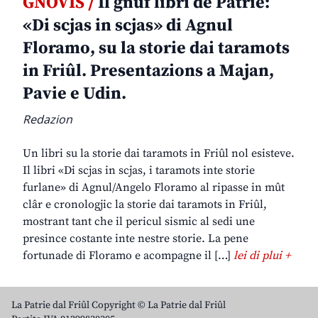
GNOVIS /
Il gnûf libri de Patrie:
«Di scjas in scjas» di Agnul
Floramo, su la storie dai taramots
in Friûl. Presentazions a Majan,
Pavie e Udin.
Redazion
Un libri su la storie dai taramots in Friûl nol esisteve.
Il libri «Di scjas in scjas, i taramots inte storie
furlane» di Agnul/Angelo Floramo al ripasse in mût
clâr e cronologjic la storie dai taramots in Friûl,
mostrant tant che il pericul sismic al sedi une
presince costante inte nestre storie. La pene
fortunade di Floramo e acompagne il […]
lei di plui +
La Patrie dal Friûl Copyright © La Patrie dal Friûl