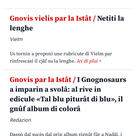
Gnovis vielis par la Istât /
Netiti la
lenghe
Vielm
Us tornin a proponi une rubricute di Vielm par
rinfrescasi il cjâf su la lenghe.
lei di plui +
Gnovis par la Istât /
I Gnognosaurs
a imparin a svolâ: al rive in
edicule «Tal blu piturât di blu», il
gnûf album di colorâ
Redazion
Daspò dal sucès dal prin album vignût fûr a Nadâl, i