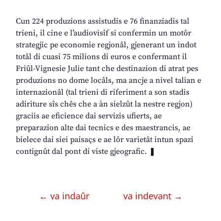
Cun 224 produzions assistudis e 76 finanziadis tal
trieni, il cine e l’audiovisîf si confermin un motôr
strategjic pe economie regjonâl, gjenerant un indot
totâl di cuasi 75 milions di euros e confermant il
Friûl-Vignesie Julie tant che destinazion di atrat pes
produzions no dome locâls, ma ancje a nivel talian e
internazionâl (tal trieni di riferiment a son stadis
adiriture sîs chês che a àn sielzût la nestre regjon)
graciis ae eficience dai servizis ufierts, ae
preparazion alte dai tecnics e des maestrancis, ae
bielece dai siei paisaçs e ae lôr varietât intun spazi
contignût dal pont di viste gjeografic. ❚
← va indaûr
va indevant →