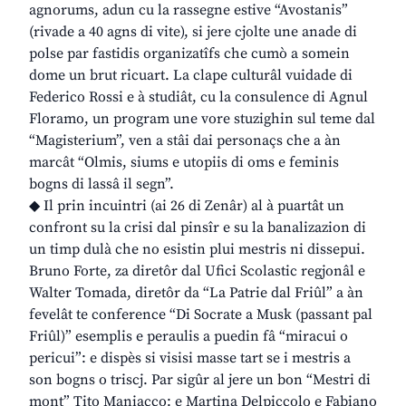
agnorums, adun cu la rassegne estive “Avostanis”
(rivade a 40 agns di vite), si jere cjolte une anade di
polse par fastidis organizatîfs che cumò a somein
dome un brut ricuart. La clape culturâl vuidade di
Federico Rossi e à studiât, cu la consulence di Agnul
Floramo, un program une vore stuzighin sul teme dal
“Magisterium”, ven a stâi dai personaçs che a àn
marcât “Olmis, siums e utopiis di oms e feminis
bogns di lassâ il segn”.
◆ Il prin incuintri (ai 26 di Zenâr) al à puartât un
confront su la crisi dal pinsîr e su la banalizazion di
un timp dulà che no esistin plui mestris ni dissepui.
Bruno Forte, za diretôr dal Ufici Scolastic regjonâl e
Walter Tomada, diretôr da “La Patrie dal Friûl” a àn
fevelât te conference “Di Socrate a Musk (passant pal
Friûl)” esemplis e peraulis a puedin fâ “miracui o
pericui”: e dispès si visisi masse tart se i mestris a
son bogns o triscj. Par sigûr al jere un bon “Mestri di
mont” Tito Maniacco: e Martina Delpiccolo e Fabiano