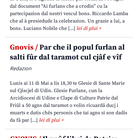
dal document “Ai furlans che a crodin” cu la
partecipazion dal nestri vescul bons. Riccardo Lamba
che al à presiedude la celebrazion. Un grazie a lui, a
bons. Luciano Nobile che […]
lei di plui +
Gnovis /
Par che il popul furlan al
salti fûr dal taramot cul cjâf e vîf
Redazion
Lunis ai 11 di Mai a lis 18,30 te Glesie di Sante Marie
sul Cjiscjel di Udin. Glesie Furlane, cun la
Arcidiocesi di Udine e Clape di Culture Patrie dal
Friûl a 50 agns dal taramot o volìn ricuardâ ducj i
muarts e dutis chês personis che tai agns si son dadis
da fâ par […]
lei di plui +