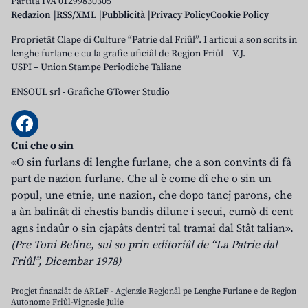
Partita IVA 01299830305
Redazion
RSS/XML
Pubblicità
Privacy Policy
Cookie Policy
Proprietât Clape di Culture “Patrie dal Friûl”. I articui a son scrits in
lenghe furlane e cu la grafie uficiâl de Regjon Friûl – V.J.
USPI – Union Stampe Periodiche Taliane
ENSOUL srl
-
Grafiche GTower Studio
Cui che o sin
«O sin furlans di lenghe furlane, che a son convints di fâ
part de nazion furlane. Che al è come dî che o sin un
popul, une etnie, une nazion, che dopo tancj parons, che
a àn balinât di chestis bandis dilunc i secui, cumò di cent
agns indaûr o sin cjapâts dentri tal tramai dal Stât talian».
(Pre Toni Beline, sul so prin editoriâl de “La Patrie dal
Friûl”, Dicembar 1978)
Progjet finanziât de ARLeF - Agjenzie Regjonâl pe Lenghe Furlane e de Regjon
Autonome Friûl-Vignesie Julie