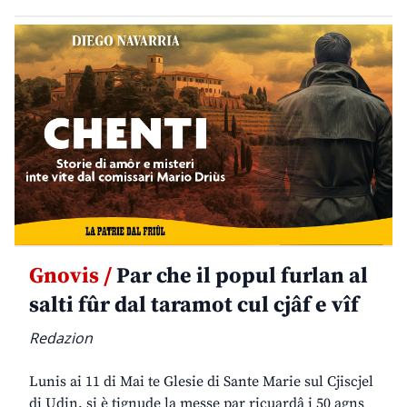
Gnovis /
Par che il popul furlan al
salti fûr dal taramot cul cjâf e vîf
Redazion
Lunis ai 11 di Mai te Glesie di Sante Marie sul Cjiscjel
di Udin, si è tignude la messe par ricuardâ i 50 agns