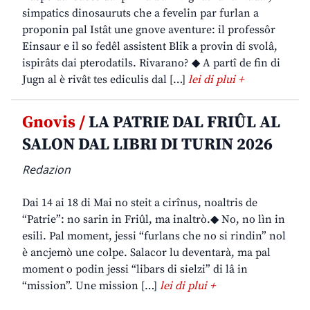
simpatics dinosauruts che a fevelin par furlan a
proponin pal Istât une gnove aventure: il professôr
Einsaur e il so fedêl assistent Blik a provin di svolâ,
ispirâts dai pterodatils. Rivarano? ◆ A partî de fin di
Jugn al è rivât tes ediculis dal […]
lei di plui +
Gnovis /
LA PATRIE DAL FRIÛL AL
SALON DAL LIBRI DI TURIN 2026
Redazion
Dai 14 ai 18 di Mai no steit a cirînus, noaltris de
“Patrie”: no sarin in Friûl, ma inaltrò.◆ No, no lìn in
esili. Pal moment, jessi “furlans che no si rindin” nol
è ancjemò une colpe. Salacor lu deventarà, ma pal
moment o podin jessi “libars di sielzi” di lâ in
“mission”. Une mission […]
lei di plui +