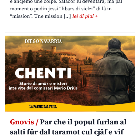
è ancjemò une colpe. Salacor lu deventarà, ma pal
moment o podin jessi “libars di sielzi” di lâ in
“mission”. Une mission […]
lei di plui +
Gnovis /
Par che il popul furlan al
salti fûr dal taramot cul cjâf e vîf