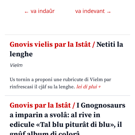
← va indaûr
va indevant →
Gnovis vielis par la Istât /
Netiti la
lenghe
Vielm
Us tornin a proponi une rubricute di Vielm par
rinfrescasi il cjâf su la lenghe.
lei di plui +
Gnovis par la Istât /
I Gnognosaurs
a imparin a svolâ: al rive in
edicule «Tal blu piturât di blu», il
gnûf album di colorâ