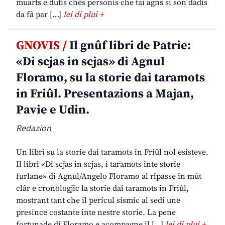
muarts e dutis chês personis che tai agns si son dadis
da fâ par […]
lei di plui +
GNOVIS /
Il gnûf libri de Patrie:
«Di scjas in scjas» di Agnul
Floramo, su la storie dai taramots
in Friûl. Presentazions a Majan,
Pavie e Udin.
Redazion
Un libri su la storie dai taramots in Friûl nol esisteve.
Il libri «Di scjas in scjas, i taramots inte storie
furlane» di Agnul/Angelo Floramo al ripasse in mût
clâr e cronologjic la storie dai taramots in Friûl,
mostrant tant che il pericul sismic al sedi une
presince costante inte nestre storie. La pene
fortunade di Floramo e acompagne il […]
lei di plui +