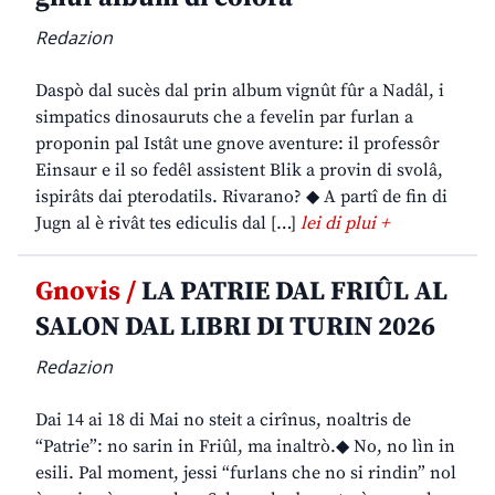
Redazion
Daspò dal sucès dal prin album vignût fûr a Nadâl, i
simpatics dinosauruts che a fevelin par furlan a
proponin pal Istât une gnove aventure: il professôr
Einsaur e il so fedêl assistent Blik a provin di svolâ,
ispirâts dai pterodatils. Rivarano? ◆ A partî de fin di
Jugn al è rivât tes ediculis dal […]
lei di plui +
Gnovis /
LA PATRIE DAL FRIÛL AL
SALON DAL LIBRI DI TURIN 2026
Redazion
Dai 14 ai 18 di Mai no steit a cirînus, noaltris de
“Patrie”: no sarin in Friûl, ma inaltrò.◆ No, no lìn in
esili. Pal moment, jessi “furlans che no si rindin” nol