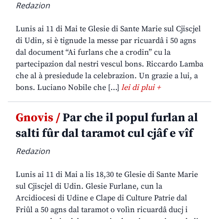
Redazion
Lunis ai 11 di Mai te Glesie di Sante Marie sul Cjiscjel
di Udin, si è tignude la messe par ricuardâ i 50 agns
dal document “Ai furlans che a crodin” cu la
partecipazion dal nestri vescul bons. Riccardo Lamba
che al à presiedude la celebrazion. Un grazie a lui, a
bons. Luciano Nobile che […]
lei di plui +
Gnovis /
Par che il popul furlan al
salti fûr dal taramot cul cjâf e vîf
Redazion
Lunis ai 11 di Mai a lis 18,30 te Glesie di Sante Marie
sul Cjiscjel di Udin. Glesie Furlane, cun la
Arcidiocesi di Udine e Clape di Culture Patrie dal
Friûl a 50 agns dal taramot o volìn ricuardâ ducj i