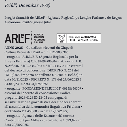
Friûl”, Dicembar 1978)
Progjet finanziât de ARLeF - Agjenzie Regjonâl pe Lenghe Furlane e de Regjon
Autonome Friûl-Vignesie Julie
ANNO 2025
– Contributi ricevuti da Clape di
Culture Patrie dal Friûl – c.f. 01299830305
– erogante: A.R.L.E.F. (Agenzia Regionale per la
Lingua Friulana) C.F. 94094780304 • rif. norm. L.R.
N.29/2007 ART.23 c.2 bis e ART.24 c.7 e 10 • estremi
del decreto di concessione: DECRETO N. 261 del
25/10/2022 importo contributo € 3.500,00 (saldo) in
data 06/11/2025 • DECRETO N. 173 del 27/06/2025 €
34.842,23 in data 31/07/2025;
– erogante: FONDAZIONE FRIULI CF. 00158650309 •
estremi del decreto di concessione: Codice
progetto 2024-0124 ID 23405 campagna di
sensibilizzazione giornalistica dei sindaci aderenti
all’assemblea della comunità linguistica Friulana •
contributo € 3.450,00 • in data 12/05/2025;
– erogante: Agenzia delle Entrate • rif. norm.:
Contributo 5 per Mille • contributo: € 1.593,02 • in
data 20/08/2025.