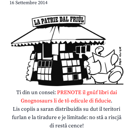
16 Settembre 2014
Ti din un consei:
PRENOTE
il gnûf libri dai
Gnognosaurs li de tô edicule di fiducie
.
Lis copiis a saran distribuidis su dut il teritori
furlan e la tiradure e je limitade: no stâ a riscjâ
di restâ cence!