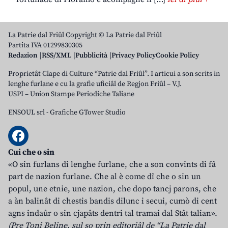
La Patrie dal Friûl Copyright © La Patrie dal Friûl
Partita IVA 01299830305
Redazion
RSS/XML
Pubblicità
Privacy Policy
Cookie Policy
Proprietât Clape di Culture “Patrie dal Friûl”. I articui a son scrits in
lenghe furlane e cu la grafie uficiâl de Regjon Friûl – V.J.
USPI – Union Stampe Periodiche Taliane
ENSOUL srl
-
Grafiche GTower Studio
Cui che o sin
«O sin furlans di lenghe furlane, che a son convints di fâ
part de nazion furlane. Che al è come dî che o sin un
popul, une etnie, une nazion, che dopo tancj parons, che
a àn balinât di chestis bandis dilunc i secui, cumò di cent
agns indaûr o sin cjapâts dentri tal tramai dal Stât talian».
(Pre Toni Beline, sul so prin editoriâl de “La Patrie dal