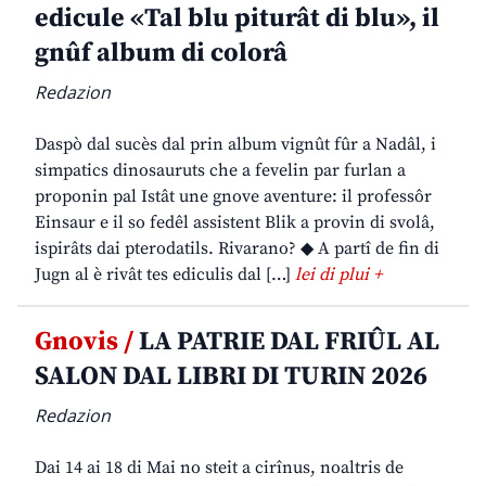
edicule «Tal blu piturât di blu», il
gnûf album di colorâ
Redazion
Daspò dal sucès dal prin album vignût fûr a Nadâl, i
simpatics dinosauruts che a fevelin par furlan a
proponin pal Istât une gnove aventure: il professôr
Einsaur e il so fedêl assistent Blik a provin di svolâ,
ispirâts dai pterodatils. Rivarano? ◆ A partî de fin di
Jugn al è rivât tes ediculis dal […]
lei di plui +
Gnovis /
LA PATRIE DAL FRIÛL AL
SALON DAL LIBRI DI TURIN 2026
Redazion
Dai 14 ai 18 di Mai no steit a cirînus, noaltris de