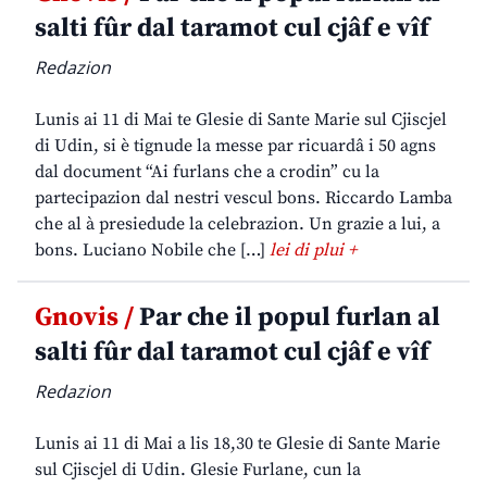
salti fûr dal taramot cul cjâf e vîf
Redazion
Lunis ai 11 di Mai te Glesie di Sante Marie sul Cjiscjel
di Udin, si è tignude la messe par ricuardâ i 50 agns
dal document “Ai furlans che a crodin” cu la
partecipazion dal nestri vescul bons. Riccardo Lamba
che al à presiedude la celebrazion. Un grazie a lui, a
bons. Luciano Nobile che […]
lei di plui +
Gnovis /
Par che il popul furlan al
salti fûr dal taramot cul cjâf e vîf
Redazion
Lunis ai 11 di Mai a lis 18,30 te Glesie di Sante Marie
sul Cjiscjel di Udin. Glesie Furlane, cun la