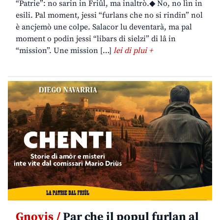
“Patrie”: no sarin in Friûl, ma inaltrò.◆ No, no lìn in
esili. Pal moment, jessi “furlans che no si rindin” nol
è ancjemò une colpe. Salacor lu deventarà, ma pal
moment o podin jessi “libars di sielzi” di lâ in
“mission”. Une mission […]
lei di plui +
Gnovis /
Par che il popul furlan al