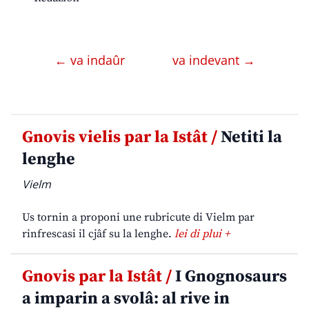
← va indaûr
va indevant →
Gnovis vielis par la Istât /
Netiti la
lenghe
Vielm
Us tornin a proponi une rubricute di Vielm par
rinfrescasi il cjâf su la lenghe.
lei di plui +
Gnovis par la Istât /
I Gnognosaurs
a imparin a svolâ: al rive in