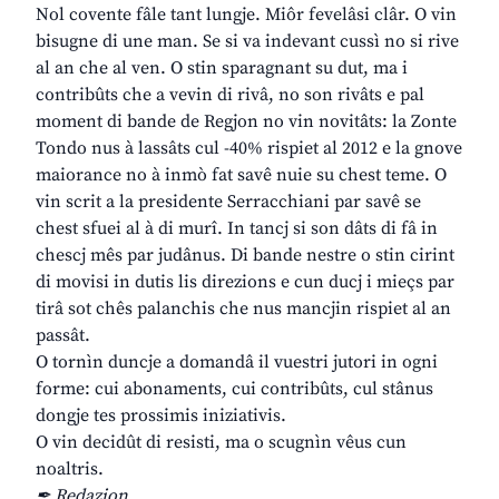
Nol covente fâle tant lungje. Miôr fevelâsi clâr. O vin
bisugne di une man. Se si va indevant cussì no si rive
al an che al ven. O stin sparagnant su dut, ma i
contribûts che a vevin di rivâ, no son rivâts e pal
moment di bande de Regjon no vin novitâts: la Zonte
Tondo nus à lassâts cul -40% rispiet al 2012 e la gnove
maiorance no à inmò fat savê nuie su chest teme. O
vin scrit a la presidente Serracchiani par savê se
chest sfuei al à di murî. In tancj si son dâts di fâ in
chescj mês par judânus. Di bande nestre o stin cirint
di movisi in dutis lis direzions e cun ducj i mieçs par
tirâ sot chês palanchis che nus mancjin rispiet al an
passât.
O tornìn duncje a domandâ il vuestri jutori in ogni
forme: cui abonaments, cui contribûts, cul stânus
dongje tes prossimis iniziativis.
O vin decidût di resisti, ma o scugnìn vêus cun
noaltris.
✒ Redazion