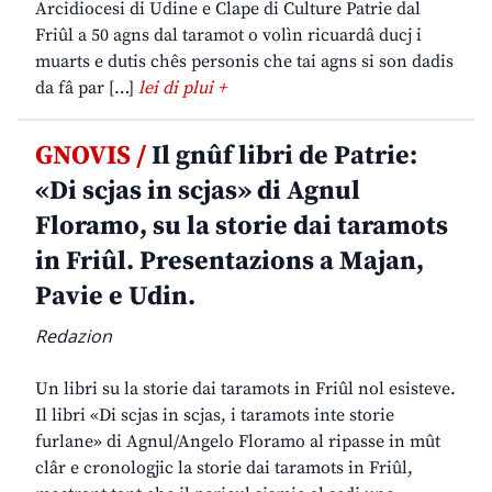
Arcidiocesi di Udine e Clape di Culture Patrie dal
Friûl a 50 agns dal taramot o volìn ricuardâ ducj i
muarts e dutis chês personis che tai agns si son dadis
da fâ par […]
lei di plui +
GNOVIS /
Il gnûf libri de Patrie:
«Di scjas in scjas» di Agnul
Floramo, su la storie dai taramots
in Friûl. Presentazions a Majan,
Pavie e Udin.
Redazion
Un libri su la storie dai taramots in Friûl nol esisteve.
Il libri «Di scjas in scjas, i taramots inte storie
furlane» di Agnul/Angelo Floramo al ripasse in mût
clâr e cronologjic la storie dai taramots in Friûl,