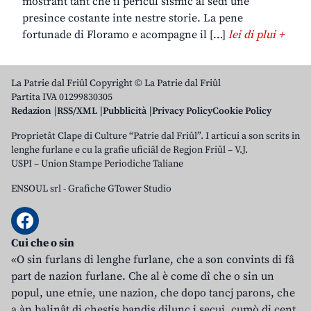
mostrant tant che il pericul sismic al sedi une
presince costante inte nestre storie. La pene
fortunade di Floramo e acompagne il […]
lei di plui +
La Patrie dal Friûl Copyright © La Patrie dal Friûl
Partita IVA 01299830305
Redazion
RSS/XML
Pubblicità
Privacy Policy
Cookie Policy
Proprietât Clape di Culture “Patrie dal Friûl”. I articui a son scrits in
lenghe furlane e cu la grafie uficiâl de Regjon Friûl – V.J.
USPI – Union Stampe Periodiche Taliane
ENSOUL srl
-
Grafiche GTower Studio
Cui che o sin
«O sin furlans di lenghe furlane, che a son convints di fâ
part de nazion furlane. Che al è come dî che o sin un
popul, une etnie, une nazion, che dopo tancj parons, che
a àn balinât di chestis bandis dilunc i secui, cumò di cent