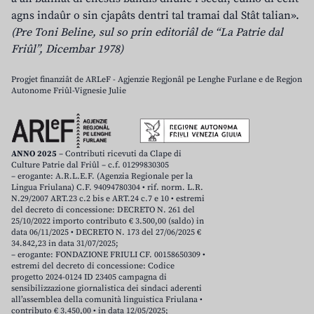
agns indaûr o sin cjapâts dentri tal tramai dal Stât talian».
(Pre Toni Beline, sul so prin editoriâl de “La Patrie dal
Friûl”, Dicembar 1978)
Progjet finanziât de ARLeF - Agjenzie Regjonâl pe Lenghe Furlane e de Regjon
Autonome Friûl-Vignesie Julie
ANNO 2025
– Contributi ricevuti da Clape di
Culture Patrie dal Friûl – c.f. 01299830305
– erogante: A.R.L.E.F. (Agenzia Regionale per la
Lingua Friulana) C.F. 94094780304 • rif. norm. L.R.
N.29/2007 ART.23 c.2 bis e ART.24 c.7 e 10 • estremi
del decreto di concessione: DECRETO N. 261 del
25/10/2022 importo contributo € 3.500,00 (saldo) in
data 06/11/2025 • DECRETO N. 173 del 27/06/2025 €
34.842,23 in data 31/07/2025;
– erogante: FONDAZIONE FRIULI CF. 00158650309 •
estremi del decreto di concessione: Codice
progetto 2024-0124 ID 23405 campagna di
sensibilizzazione giornalistica dei sindaci aderenti
all’assemblea della comunità linguistica Friulana •
contributo € 3.450,00 • in data 12/05/2025;