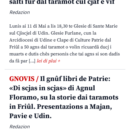
salti fûr dal taramot cul cjâf e vîf
Redazion
Lunis ai 11 di Mai a lis 18,30 te Glesie di Sante Marie
sul Cjiscjel di Udin. Glesie Furlane, cun la
Arcidiocesi di Udine e Clape di Culture Patrie dal
Friûl a 50 agns dal taramot o volìn ricuardâ ducj i
muarts e dutis chês personis che tai agns si son dadis
da fâ par […]
lei di plui +
GNOVIS /
Il gnûf libri de Patrie:
«Di scjas in scjas» di Agnul
Floramo, su la storie dai taramots
in Friûl. Presentazions a Majan,
Pavie e Udin.
Redazion