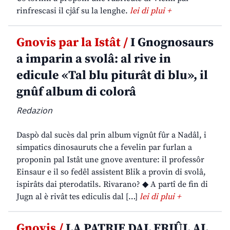
rinfrescasi il cjâf su la lenghe.
lei di plui +
Gnovis par la Istât /
I Gnognosaurs
a imparin a svolâ: al rive in
edicule «Tal blu piturât di blu», il
gnûf album di colorâ
Redazion
Daspò dal sucès dal prin album vignût fûr a Nadâl, i
simpatics dinosauruts che a fevelin par furlan a
proponin pal Istât une gnove aventure: il professôr
Einsaur e il so fedêl assistent Blik a provin di svolâ,
ispirâts dai pterodatils. Rivarano? ◆ A partî de fin di
Jugn al è rivât tes ediculis dal […]
lei di plui +
Gnovis /
LA PATRIE DAL FRIÛL AL