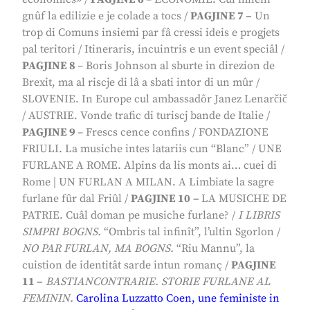
gnûf la edilizie e je colade a tocs
/
PAGJINE 7 –
Un
trop di Comuns insiemi par fâ cressi ideis e progjets
pal teritori
/
Itineraris, incuintris e un event speciâl
/
PAGJINE 8
–
Boris Johnson al sburte in direzion de
Brexit, ma al riscje di lâ a sbati intor di un mûr
/
SLOVENIE.
In Europe cul ambassadôr
Janez Lenarčič
/ AUSTRIE.
Vonde trafic di turiscj bande de Italie
/
PA
GJINE 9
–
Frescs cence confins
/
FONDAZIONE
FRIULI.
La musiche intes latariis cun “Blanc”
/
UNE
FURLANE A ROME.
Alpins da lis monts ai… cuei di
Rome
| UN FURLAN A MILAN.
A Limbiate la sagre
furlane fûr dal Friûl
/
PAGJINE 10
–
LA MUSICHE DE
PATRIE.
Cuâl doman pe musiche furlane?
/
I LIBRIS
SIMPRI BOGNS
.
“Ombris tal infinît”, l’ultin Sgorlon
/
NO PAR FURLAN, MA BOGNS.
“Riu Mannu”, la
cuistion de identitât sarde intun romanç
/
PAGJINE
11
–
BASTIANCONTRARIE. STORIE FURLANE AL
FEMININ
.
Carolina Luzzatto Coen, une feministe in