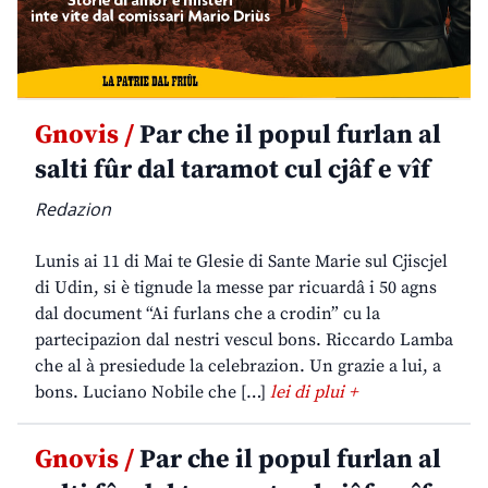
Gnovis /
Par che il popul furlan al
salti fûr dal taramot cul cjâf e vîf
Redazion
Lunis ai 11 di Mai te Glesie di Sante Marie sul Cjiscjel
di Udin, si è tignude la messe par ricuardâ i 50 agns
dal document “Ai furlans che a crodin” cu la
partecipazion dal nestri vescul bons. Riccardo Lamba
che al à presiedude la celebrazion. Un grazie a lui, a
bons. Luciano Nobile che […]
lei di plui +
Gnovis /
Par che il popul furlan al