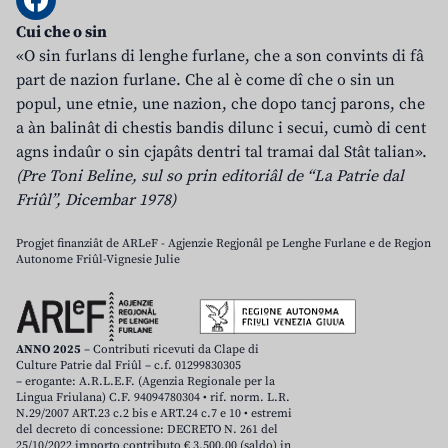
Cui che o sin
«O sin furlans di lenghe furlane, che a son convints di fâ
part de nazion furlane. Che al è come dî che o sin un
popul, une etnie, une nazion, che dopo tancj parons, che
a àn balinât di chestis bandis dilunc i secui, cumò di cent
agns indaûr o sin cjapâts dentri tal tramai dal Stât talian».
(Pre Toni Beline, sul so prin editoriâl de “La Patrie dal
Friûl”, Dicembar 1978)
Progjet finanziât de ARLeF - Agjenzie Regjonâl pe Lenghe Furlane e de Regjon
Autonome Friûl-Vignesie Julie
ANNO 2025
– Contributi ricevuti da Clape di
Culture Patrie dal Friûl – c.f. 01299830305
– erogante: A.R.L.E.F. (Agenzia Regionale per la
Lingua Friulana) C.F. 94094780304 • rif. norm. L.R.
N.29/2007 ART.23 c.2 bis e ART.24 c.7 e 10 • estremi
del decreto di concessione: DECRETO N. 261 del
25/10/2022 importo contributo € 3.500,00 (saldo) in