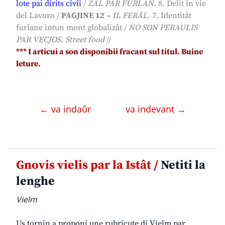
lote pai dirits civîi
/
ZÂL PAR FURLAN
.
8. Delit in vie
del Lavoro
/
PAGJINE 12
–
IL FERÂL
.
7. Identitât
furlane intun mont globalizât
/
NO SON PERAULIS
PAR VECJOS
.
Street food
//
*
**
I articui a son disponibii fracant sul titul. Buine
leture.
← va indaûr
va indevant →
Gnovis vielis par la Istât /
Netiti la
lenghe
Vielm
Us tornin a proponi une rubricute di Vielm par