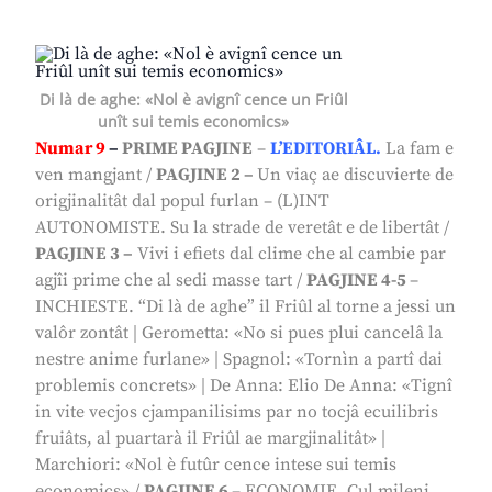
Di là de aghe: «Nol è avignî cence un Friûl
unît sui temis economics»
Numar 9
–
PRIME PAGJINE
–
L’EDITORIÂL
.
La fam e
ven mangjant
/
PAGJINE 2 –
Un viaç ae discuvierte de
origjinalitât dal popul furlan
– (L)INT
AUTONOMISTE.
Su la strade de veretât e de libertât
/
PAGJINE 3 –
Vivi i efiets dal clime che al cambie par
agjîi prime che al sedi masse tart
/
PAGJINE 4-5
–
INCHIESTE.
“Di là de aghe” il Friûl al torne a jessi un
valôr zontât
|
Gerometta: «No si pues plui cancelâ la
nestre anime furlane»
|
Spagnol: «Tornìn a partî dai
problemis concrets»
|
De Anna: Elio De Anna: «Tignî
in vite vecjos cjampanilisims par no tocjâ ecuilibris
fruiâts, al puartarà il Friûl ae margjinalitât»
|
Marchiori: «Nol è futûr cence intese sui temis
economics»
/
PAGJINE 6
– ECONOMIE.
Cul mileni