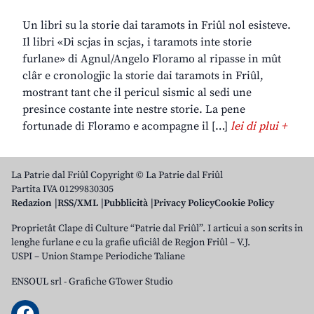
Un libri su la storie dai taramots in Friûl nol esisteve.
Il libri «Di scjas in scjas, i taramots inte storie
furlane» di Agnul/Angelo Floramo al ripasse in mût
clâr e cronologjic la storie dai taramots in Friûl,
mostrant tant che il pericul sismic al sedi une
presince costante inte nestre storie. La pene
fortunade di Floramo e acompagne il […]
lei di plui +
La Patrie dal Friûl Copyright © La Patrie dal Friûl
Partita IVA 01299830305
Redazion
RSS/XML
Pubblicità
Privacy Policy
Cookie Policy
Proprietât Clape di Culture “Patrie dal Friûl”. I articui a son scrits in
lenghe furlane e cu la grafie uficiâl de Regjon Friûl – V.J.
USPI – Union Stampe Periodiche Taliane
ENSOUL srl
-
Grafiche GTower Studio