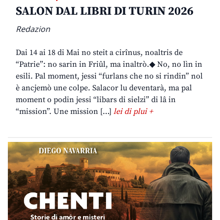
SALON DAL LIBRI DI TURIN 2026
Redazion
Dai 14 ai 18 di Mai no steit a cirînus, noaltris de
“Patrie”: no sarin in Friûl, ma inaltrò.◆ No, no lìn in
esili. Pal moment, jessi “furlans che no si rindin” nol
è ancjemò une colpe. Salacor lu deventarà, ma pal
moment o podin jessi “libars di sielzi” di lâ in
“mission”. Une mission […]
lei di plui +