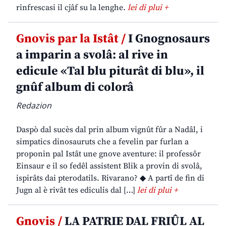
rinfrescasi il cjâf su la lenghe.
lei di plui +
Gnovis par la Istât /
I Gnognosaurs
a imparin a svolâ: al rive in
edicule «Tal blu piturât di blu», il
gnûf album di colorâ
Redazion
Daspò dal sucès dal prin album vignût fûr a Nadâl, i
simpatics dinosauruts che a fevelin par furlan a
proponin pal Istât une gnove aventure: il professôr
Einsaur e il so fedêl assistent Blik a provin di svolâ,
ispirâts dai pterodatils. Rivarano? ◆ A partî de fin di
Jugn al è rivât tes ediculis dal […]
lei di plui +
Gnovis /
LA PATRIE DAL FRIÛL AL