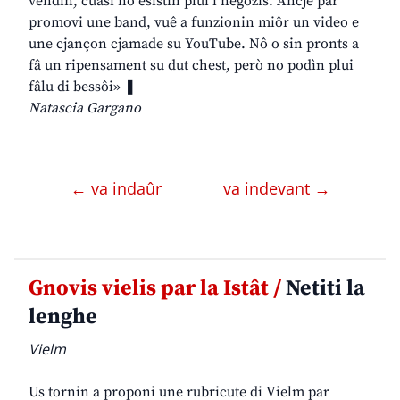
vendin, cuasi no esistin plui i negozis. Ancje par
promovi une band, vuê a funzionin miôr un video e
une cjançon cjamade su YouTube. Nô o sin pronts a
fâ un ripensament su dut chest, però no podìn plui
fâlu di bessôi» ❚
Natascia Gargano
← va indaûr
va indevant →
Gnovis vielis par la Istât /
Netiti la
lenghe
Vielm
Us tornin a proponi une rubricute di Vielm par