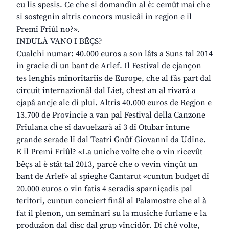
cu lis spesis. Ce che si domandìn al è: cemût mai che
si sostegnin altris concors musicâi in regjon e il
Premi Friûl no?».
INDULÀ VANO I BÊÇS?
Cualchi numar: 40.000 euros a son lâts a Suns tal 2014
in gracie di un bant de Arlef. Il Festival de cjançon
tes lenghis minoritariis de Europe, che al fâs part dal
circuit internazionâl dal Liet, chest an al rivarà a
cjapâ ancje alc di plui. Altris 40.000 euros de Regjon e
13.700 de Provincie a van pal Festival della Canzone
Friulana che si davuelzarà ai 3 di Otubar intune
grande serade li dal Teatri Gnûf Giovanni da Udine.
E il Premi Friûl? «La uniche volte che o vin ricevût
bêçs al è stât tal 2013, parcè che o vevin vinçût un
bant de Arlef» al spieghe Cantarut «cuntun budget di
20.000 euros o vin fatis 4 seradis sparniçadis pal
teritori, cuntun conciert finâl al Palamostre che al à
fat il plenon, un seminari su la musiche furlane e la
produzion dal disc dal grup vincidôr. Di chê volte,