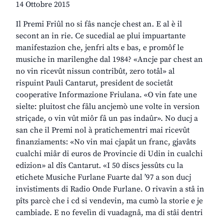
14 Ottobre 2015
Il Premi Friûl no si fâs nancje chest an. E al è il
secont an in rie. Ce sucedial ae plui impuartante
manifestazion che, jenfri alts e bas, e promôf le
musiche in marilenghe dal 1984? «Ancje par chest an
no vin ricevût nissun contribût, zero totâl» al
rispuint Pauli Cantarut, president de societât
cooperative Informazione Friulana. «O vin fate une
sielte: pluitost che fâlu ancjemò une volte in version
striçade, o vin vût miôr fâ un pas indaûr». No ducj a
san che il Premi nol à pratichementri mai ricevût
finanziaments: «No vin mai cjapât un franc, gjavâts
cualchi miâr di euros de Provincie di Udin in cualchi
edizion» al dîs Cantarut. «I 50 discs jessûts cu la
etichete Musiche Furlane Fuarte dal ’97 a son ducj
invistiments di Radio Onde Furlane. O rivavin a stâ in
pîts parcè che i cd si vendevin, ma cumò la storie e je
cambiade. E no fevelìn di vuadagnâ, ma di stâi dentri