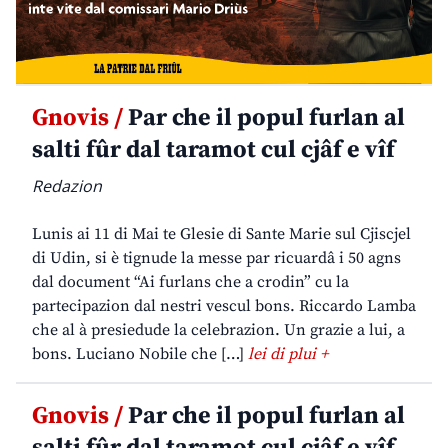
Gnovis /
Par che il popul furlan al
salti fûr dal taramot cul cjâf e vîf
Redazion
Lunis ai 11 di Mai te Glesie di Sante Marie sul Cjiscjel
di Udin, si è tignude la messe par ricuardâ i 50 agns
dal document “Ai furlans che a crodin” cu la
partecipazion dal nestri vescul bons. Riccardo Lamba
che al à presiedude la celebrazion. Un grazie a lui, a
bons. Luciano Nobile che […]
lei di plui +
Gnovis /
Par che il popul furlan al