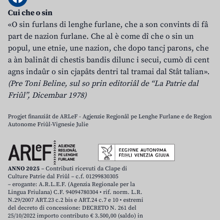
Cui che o sin
«O sin furlans di lenghe furlane, che a son convints di fâ
part de nazion furlane. Che al è come dî che o sin un
popul, une etnie, une nazion, che dopo tancj parons, che
a àn balinât di chestis bandis dilunc i secui, cumò di cent
agns indaûr o sin cjapâts dentri tal tramai dal Stât talian».
(Pre Toni Beline, sul so prin editoriâl de “La Patrie dal
Friûl”, Dicembar 1978)
Progjet finanziât de ARLeF - Agjenzie Regjonâl pe Lenghe Furlane e de Regjon
Autonome Friûl-Vignesie Julie
ANNO 2025
– Contributi ricevuti da Clape di
Culture Patrie dal Friûl – c.f. 01299830305
– erogante: A.R.L.E.F. (Agenzia Regionale per la
Lingua Friulana) C.F. 94094780304 • rif. norm. L.R.
N.29/2007 ART.23 c.2 bis e ART.24 c.7 e 10 • estremi
del decreto di concessione: DECRETO N. 261 del
25/10/2022 importo contributo € 3.500,00 (saldo) in