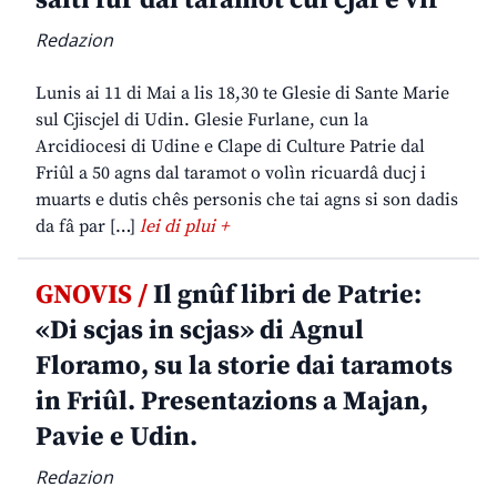
salti fûr dal taramot cul cjâf e vîf
Redazion
Lunis ai 11 di Mai a lis 18,30 te Glesie di Sante Marie
sul Cjiscjel di Udin. Glesie Furlane, cun la
Arcidiocesi di Udine e Clape di Culture Patrie dal
Friûl a 50 agns dal taramot o volìn ricuardâ ducj i
muarts e dutis chês personis che tai agns si son dadis
da fâ par […]
lei di plui +
GNOVIS /
Il gnûf libri de Patrie:
«Di scjas in scjas» di Agnul
Floramo, su la storie dai taramots
in Friûl. Presentazions a Majan,
Pavie e Udin.
Redazion