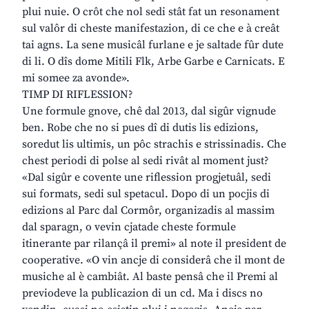
plui nuie. O crôt che nol sedi stât fat un resonament
sul valôr di cheste manifestazion, di ce che e à creât
tai agns. La sene musicâl furlane e je saltade fûr dute
di li. O dîs dome Mitili Flk, Arbe Garbe e Carnicats. E
mi somee za avonde».
TIMP DI RIFLESSION?
Une formule gnove, chê dal 2013, dal sigûr vignude
ben. Robe che no si pues dî di dutis lis edizions,
soredut lis ultimis, un pôc strachis e strissinadis. Che
chest periodi di polse al sedi rivât al moment just?
«Dal sigûr e covente une riflession progjetuâl, sedi
sui formats, sedi sul spetacul. Dopo di un pocjis di
edizions al Parc dal Cormôr, organizadis al massim
dal sparagn, o vevin cjatade cheste formule
itinerante par rilançâ il premi» al note il president de
cooperative. «O vin ancje di considerâ che il mont de
musiche al è cambiât. Al baste pensâ che il Premi al
previodeve la publicazion di un cd. Ma i discs no