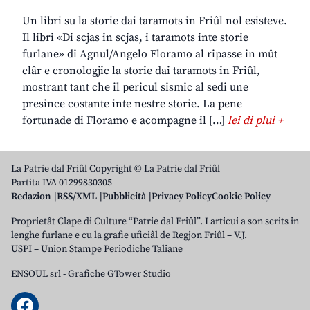
Un libri su la storie dai taramots in Friûl nol esisteve.
Il libri «Di scjas in scjas, i taramots inte storie
furlane» di Agnul/Angelo Floramo al ripasse in mût
clâr e cronologjic la storie dai taramots in Friûl,
mostrant tant che il pericul sismic al sedi une
presince costante inte nestre storie. La pene
fortunade di Floramo e acompagne il […]
lei di plui +
La Patrie dal Friûl Copyright © La Patrie dal Friûl
Partita IVA 01299830305
Redazion
RSS/XML
Pubblicità
Privacy Policy
Cookie Policy
Proprietât Clape di Culture “Patrie dal Friûl”. I articui a son scrits in
lenghe furlane e cu la grafie uficiâl de Regjon Friûl – V.J.
USPI – Union Stampe Periodiche Taliane
ENSOUL srl
-
Grafiche GTower Studio