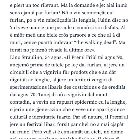
e piert un toc rilevant. Ma la domande e je: aial inmò
sens cjantâ par furlan? Nô o vin scomençât cul
furlan, po o vin miscliçadis lis lenghis, l’ultin disc no
‘nd veve nancje une peraule e cumò si sin disfats. Al
è miôr meti une biele crôs parsore a ce che al à di
murî, cence puartâ indevant “the walking dead”. Ma
forsit no je inmò rivade la ultime ore».
Lino Straulino, 54 agns. «Il Premi Friûl tai agns ’90,
ancjemò prime de tutele pe leç dal furlan, al jere un
circuit li che a vignivin fûr prodots che e àn dât
dignitât ae lenghe, al jere un teritori vergjin di
sperimentazions libaris des costrizions e de ereditât
dai agns ’70. Tancj di nô a vignivin dal mont
contadin, a vevin un rapuart epidermic cu la lenghe,
o jerin une gjenerazion che e veve une apartignince
culturâl e identitarie fuarte. Par sô nature, il Premi al
jere un festival libar, forsit par chel no à mai cjapât
un franc. Però vuê si è consumât un cicli, no dome