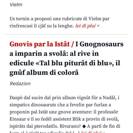
Vielm
Us tornin a proponi une rubricute di Vielm par
rinfrescasi il cjâf su la lenghe.
lei di plui +
Gnovis par la Istât /
I Gnognosaurs
a imparin a svolâ: al rive in
edicule «Tal blu piturât di blu», il
gnûf album di colorâ
Redazion
Daspò dal sucès dal prin album vignût fûr a Nadâl, i
simpatics dinosauruts che a fevelin par furlan a
proponin pal Istât une gnove aventure: il professôr
Einsaur e il so fedêl assistent Blik a provin di svolâ,
ispirâts dai pterodatils. Rivarano? ◆ A partî de fin di