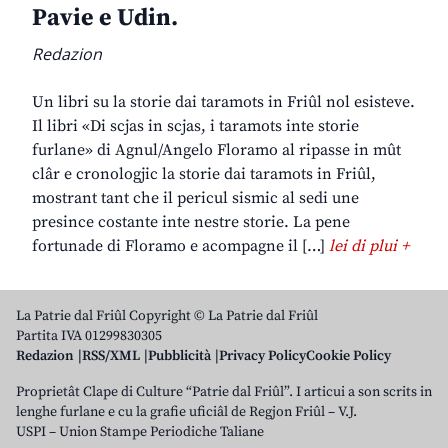
Pavie e Udin.
Redazion
Un libri su la storie dai taramots in Friûl nol esisteve.
Il libri «Di scjas in scjas, i taramots inte storie
furlane» di Agnul/Angelo Floramo al ripasse in mût
clâr e cronologjic la storie dai taramots in Friûl,
mostrant tant che il pericul sismic al sedi une
presince costante inte nestre storie. La pene
fortunade di Floramo e acompagne il […]
lei di plui +
La Patrie dal Friûl Copyright © La Patrie dal Friûl
Partita IVA 01299830305
Redazion
RSS/XML
Pubblicità
Privacy Policy
Cookie Policy
Proprietât Clape di Culture “Patrie dal Friûl”. I articui a son scrits in
lenghe furlane e cu la grafie uficiâl de Regjon Friûl – V.J.
USPI – Union Stampe Periodiche Taliane