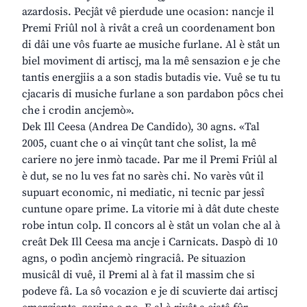
azardosis. Pecjât vê pierdude une ocasion: nancje il
Premi Friûl nol à rivât a creâ un coordenament bon
di dâi une vôs fuarte ae musiche furlane. Al è stât un
biel moviment di artiscj, ma la mê sensazion e je che
tantis energjiis a a son stadis butadis vie. Vuê se tu tu
cjacaris di musiche furlane a son pardabon pôcs chei
che i crodin ancjemò».
Dek Ill Ceesa (Andrea De Candido), 30 agns. «Tal
2005, cuant che o ai vinçût tant che solist, la mê
cariere no jere inmò tacade. Par me il Premi Friûl al
è dut, se no lu ves fat no sarès chi. No varès vût il
supuart economic, ni mediatic, ni tecnic par jessî
cuntune opare prime. La vitorie mi à dât dute cheste
robe intun colp. Il concors al è stât un volan che al à
creât Dek Ill Ceesa ma ancje i Carnicats. Daspò di 10
agns, o podìn ancjemò ringraciâ. Pe situazion
musicâl di vuê, il Premi al à fat il massim che si
podeve fâ. La sô vocazion e je di scuvierte dai artiscj