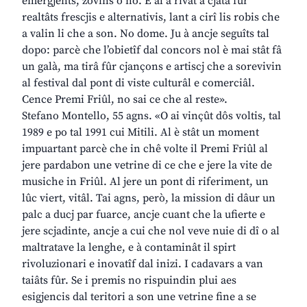
emergjents, zovins o no. E al à rivât a cjatâ fûr
realtâts frescjis e alternativis, lant a cirî lis robis che
a valin li che a son. No dome. Ju à ancje seguîts tal
dopo: parcè che l’obietîf dal concors nol è mai stât fâ
un galà, ma tirâ fûr cjançons e artiscj che a sorevivin
al festival dal pont di viste culturâl e comerciâl.
Cence Premi Friûl, no sai ce che al reste».
Stefano Montello, 55 agns. «O ai vinçût dôs voltis, tal
1989 e po tal 1991 cui Mitili. Al è stât un moment
impuartant parcè che in chê volte il Premi Friûl al
jere pardabon une vetrine di ce che e jere la vite de
musiche in Friûl. Al jere un pont di riferiment, un
lûc viert, vitâl. Tai agns, però, la mission di dâur un
palc a ducj par fuarce, ancje cuant che la ufierte e
jere scjadinte, ancje a cui che nol veve nuie di dî o al
maltratave la lenghe, e à contaminât il spirt
rivoluzionari e inovatîf dal inizi. I cadavars a van
taiâts fûr. Se i premis no rispuindin plui aes
esigjencis dal teritori a son une vetrine fine a se