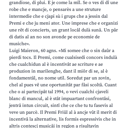
grandiose, di plui. E je come la mîl. Se o ves di dî une
robe che e mancje, o pensarès a une struture
intermedie che e cjapi sù i grups che a jessin dal
Premi e che ju meni ator. Une imprese che e organizi
une rêt di concierts, un grant locâl dulà sunâ. Un pâr
di datis al an no son avonde pe economie de
musiche».
Luigi Maieron, 60 agns. «Mi somee che o sin daûr a
pierdi tocs. Il Premi, come cualsisedi concors indulà
che cualchidun al è incentivât ae scriture e ae
produzion in marilenghe, dant il miôr di se, al è
fondamentâl, no nome util. Soredut par un zovin,
chel al pues vê une oportunitât par fâsi scoltâ. Cuant
che o ai partecipât tal 1994, o vevi cualchi cjaveli
blanc di mancul, al è stât impuartant confrontâsi,
jentrâ intun circuit, sintî che ce che tu tu fasevis al
veve un parcè. Il Premi Friûl al à ancje vût il merit di
incentivâ la alternative, lis formis espressivis che in
altris contescj musicâi in regjon a risultavin