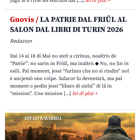
Jugn al è rivât tes ediculis dal […]
lei di plui +
Gnovis /
LA PATRIE DAL FRIÛL AL
SALON DAL LIBRI DI TURIN 2026
Redazion
Dai 14 ai 18 di Mai no steit a cirînus, noaltris de
“Patrie”: no sarin in Friûl, ma inaltrò.◆ No, no lìn in
esili. Pal moment, jessi “furlans che no si rindin” nol
è ancjemò une colpe. Salacor lu deventarà, ma pal
moment o podin jessi “libars di sielzi” di lâ in
“mission”. Une mission […]
lei di plui +