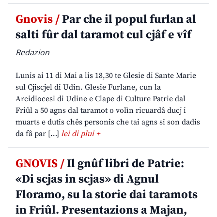
Gnovis /
Par che il popul furlan al
salti fûr dal taramot cul cjâf e vîf
Redazion
Lunis ai 11 di Mai a lis 18,30 te Glesie di Sante Marie
sul Cjiscjel di Udin. Glesie Furlane, cun la
Arcidiocesi di Udine e Clape di Culture Patrie dal
Friûl a 50 agns dal taramot o volìn ricuardâ ducj i
muarts e dutis chês personis che tai agns si son dadis
da fâ par […]
lei di plui +
GNOVIS /
Il gnûf libri de Patrie:
«Di scjas in scjas» di Agnul
Floramo, su la storie dai taramots
in Friûl. Presentazions a Majan,