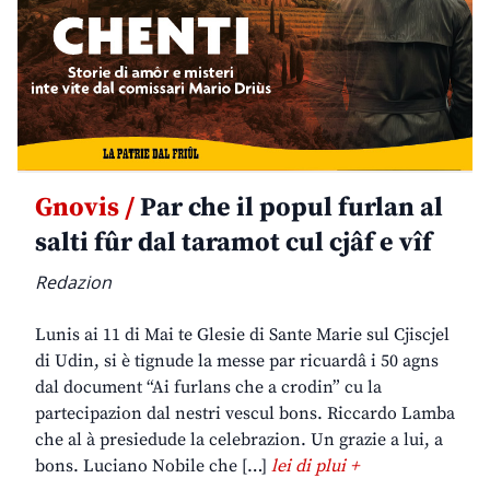
Gnovis /
Par che il popul furlan al
salti fûr dal taramot cul cjâf e vîf
Redazion
Lunis ai 11 di Mai te Glesie di Sante Marie sul Cjiscjel
di Udin, si è tignude la messe par ricuardâ i 50 agns
dal document “Ai furlans che a crodin” cu la
partecipazion dal nestri vescul bons. Riccardo Lamba
che al à presiedude la celebrazion. Un grazie a lui, a
bons. Luciano Nobile che […]
lei di plui +