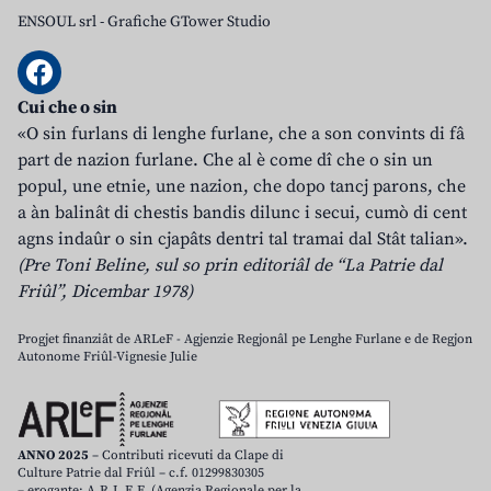
ENSOUL srl
-
Grafiche GTower Studio
Cui che o sin
«O sin furlans di lenghe furlane, che a son convints di fâ
part de nazion furlane. Che al è come dî che o sin un
popul, une etnie, une nazion, che dopo tancj parons, che
a àn balinât di chestis bandis dilunc i secui, cumò di cent
agns indaûr o sin cjapâts dentri tal tramai dal Stât talian».
(Pre Toni Beline, sul so prin editoriâl de “La Patrie dal
Friûl”, Dicembar 1978)
Progjet finanziât de ARLeF - Agjenzie Regjonâl pe Lenghe Furlane e de Regjon
Autonome Friûl-Vignesie Julie
ANNO 2025
– Contributi ricevuti da Clape di
Culture Patrie dal Friûl – c.f. 01299830305
– erogante: A.R.L.E.F. (Agenzia Regionale per la