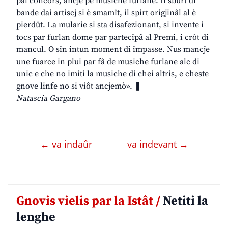
pal concors, ancje pe musiche furlane. Il sburt di
bande dai artiscj si è smamît, il spirt origjinâl al è
pierdût. La mularie si sta disafezionant, si invente i
tocs par furlan dome par partecipâ al Premi, i crôt di
mancul. O sin intun moment di impasse. Nus mancje
une fuarce in plui par fâ de musiche furlane alc di
unic e che no imiti la musiche di chei altris, e cheste
gnove linfe no si viôt ancjemò». ❚
Natascia Gargano
← va indaûr
va indevant →
Gnovis vielis par la Istât /
Netiti la
lenghe