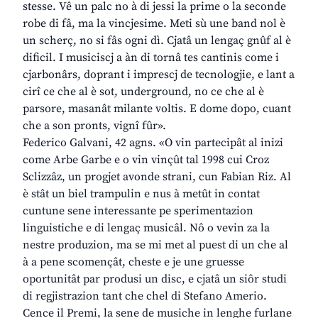
stesse. Vê un palc no à di jessi la prime o la seconde
robe di fâ, ma la vincjesime. Meti sù une band nol è
un scherç, no si fâs ogni dì. Cjatâ un lengaç gnûf al è
dificil. I musiciscj a àn di tornâ tes cantinis come i
cjarbonârs, doprant i imprescj de tecnologjie, e lant a
cirî ce che al è sot, underground, no ce che al è
parsore, masanât milante voltis. E dome dopo, cuant
che a son pronts, vignî fûr».
Federico Galvani, 42 agns. «O vin partecipât al inizi
come Arbe Garbe e o vin vinçût tal 1998 cui Croz
Sclizzâz, un progjet avonde strani, cun Fabian Riz. Al
è stât un biel trampulin e nus à metût in contat
cuntune sene interessante pe sperimentazion
linguistiche e di lengaç musicâl. Nô o vevin za la
nestre produzion, ma se mi met al puest di un che al
à a pene scomençât, cheste e je une gruesse
oportunitât par produsi un disc, e cjatâ un siôr studi
di regjistrazion tant che chel di Stefano Amerio.
Cence il Premi, la sene de musiche in lenghe furlane