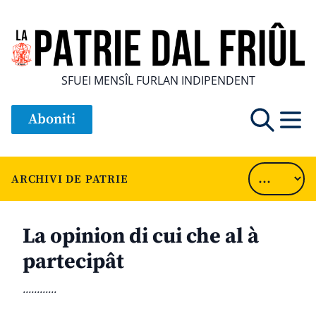
SFUEI MENSÎL FURLAN INDIPENDENT
Aboniti
ARCHIVI DE PATRIE
La opinion di cui che al à
partecipât
............