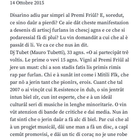
14 Ottobre 2015
Disarìno adiu par simpri al Premi Friûl? E, soredut,
ce sino daûr a pierdi? Ce aie dât cheste manifestazion
a desenis di artiscj furlans in chescj agns e ce che si
podaressial fâ di plui? Lu vin domandât a cui che al è
passât di li. Ve ca ce che nus àn dit.
Dj Tubet (Mauro Tubetti), 33 agns. «O ai partecipât trê
voltis. Le prime o vevi 15 agns. Vignî al Premi Friûl al
jere un must: chi a son stadis fatis lis primis rimis
rap par furlan. Chi e à sunât int come i Mitili Flk, che
par nô a jerin tant che pionîrs, erois. Cuant che tal
2007 o ai vinçût cui R.esistence in dub, o sin jentrât
intun biel zîr, cun int esperte, che e à un ideâl
culturâl seri di musiche in lenghe minoritarie. O vin
vût atenzion di bande de critiche e dai media. Nus àn
fat sintî che o jerin daûr a fâ alc di biel. Par cui che al
à un progjet musicâl, dâi une man a fâ un disc, a capî
cemût promovisi, e dâi un tic di coraç no je une robe