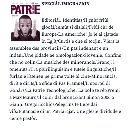
SPECIÂL IMIGRAZION
Editoriâl. Identitâts/Il gnûf friûl
glocâl/cemût si disial?/Friûl cûr de
Europe/La Americhe? jo le ai cjatade
in Egjit/Curtis e che si tocjin. Viers la
assemblee des provinciis/Un pas indenant e un
indaûr/Une pidade ae omologazion/Slovenie. Confins
che no colin/La musiche des minorancis/Grancj, i
omenuts!/Tra plurilinguisim e tutele linguistiche/Il
furlan e l’ateneu pe prime volte al cine/Minorancis,
dirit e dirits/La sfide di Pas Pramuel/Il sportel di
Gonârs/La Patrie Tecnologjiche. La bolp te rêt/Premi
a Max Mauro/Il colôr dal bronç/Sant Simon 2006 a
Gianni Gregoricchio/Pelegrins te tiere dai
vîfs/Eutanasie di un Patriarcjât. Une glesie dividude e
cence pastôr.