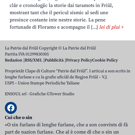
clâr e cronologjic la storie dai taramots in Friûl,
mostrant tant che il pericul sismic al sedi une
presince costante inte nestre storie. La pene
fortunade di Floramo e acompagne il […]
lei di plui +
La Patrie dal Friûl Copyright © La Patrie dal Friûl
Partita IVA 01299830305
Redazion
RSS/XML
Pubblicità
Privacy Policy
Cookie Policy
Proprietât Clape di Culture “Patrie dal Friûl”. I articui a son scrits in
lenghe furlane e cu la grafie uficiâl de Regjon Friûl – V.J.
USPI – Union Stampe Periodiche Taliane
ENSOUL srl
-
Grafiche GTower Studio
Cui che o sin
«O sin furlans di lenghe furlane, che a son convints di fâ
part de nazion furlane. Che al è come dî che o sin un