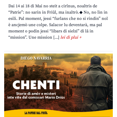
Dai 14 ai 18 di Mai no steit a cirînus, noaltris de
“Patrie”: no sarin in Friûl, ma inaltrò.◆ No, no lìn in
esili. Pal moment, jessi “furlans che no si rindin” nol
è ancjemò une colpe. Salacor lu deventarà, ma pal
moment o podin jessi “libars di sielzi” di lâ in
“mission”. Une mission […]
lei di plui +