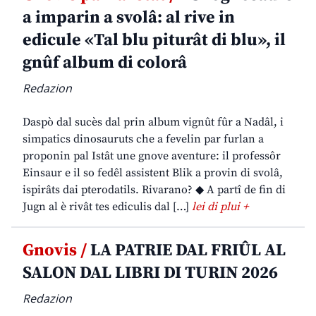
a imparin a svolâ: al rive in
edicule «Tal blu piturât di blu», il
gnûf album di colorâ
Redazion
Daspò dal sucès dal prin album vignût fûr a Nadâl, i
simpatics dinosauruts che a fevelin par furlan a
proponin pal Istât une gnove aventure: il professôr
Einsaur e il so fedêl assistent Blik a provin di svolâ,
ispirâts dai pterodatils. Rivarano? ◆ A partî de fin di
Jugn al è rivât tes ediculis dal […]
lei di plui +
Gnovis /
LA PATRIE DAL FRIÛL AL
SALON DAL LIBRI DI TURIN 2026
Redazion