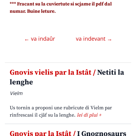
*** Fracant su la cuviertute si scjame il pdf dal
numar. Buine leture.
← va indaûr
va indevant →
Gnovis vielis par la Istât /
Netiti la
lenghe
Vielm
Us tornin a proponi une rubricute di Vielm par
rinfrescasi il cjâf su la lenghe.
lei di plui +
Gnovis par la Istât /
I Gnognosaurs