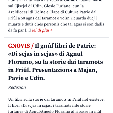
Lunis ai 11 di Mai a lis 18,30 te Glesie di Sante Marie
sul Cjiscjel di Udin. Glesie Furlane, cun la
Arcidiocesi di Udine e Clape di Culture Patrie dal
Friûl a 50 agns dal taramot o volìn ricuardâ ducj i
muarts e dutis chês personis che tai agns si son dadis
da fâ par […]
lei di plui +
GNOVIS /
Il gnûf libri de Patrie:
«Di scjas in scjas» di Agnul
Floramo, su la storie dai taramots
in Friûl. Presentazions a Majan,
Pavie e Udin.
Redazion
Un libri su la storie dai taramots in Friûl nol esisteve.
Il libri «Di scjas in scjas, i taramots inte storie
furlane» di Agnul/Angelo Floramo al ripasse in mût