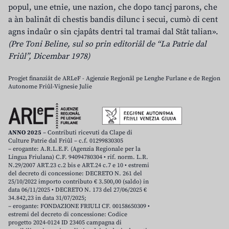
popul, une etnie, une nazion, che dopo tancj parons, che
a àn balinât di chestis bandis dilunc i secui, cumò di cent
agns indaûr o sin cjapâts dentri tal tramai dal Stât talian».
(Pre Toni Beline, sul so prin editoriâl de “La Patrie dal
Friûl”, Dicembar 1978)
Progjet finanziât de ARLeF - Agjenzie Regjonâl pe Lenghe Furlane e de Regjon
Autonome Friûl-Vignesie Julie
ANNO 2025
– Contributi ricevuti da Clape di
Culture Patrie dal Friûl – c.f. 01299830305
– erogante: A.R.L.E.F. (Agenzia Regionale per la
Lingua Friulana) C.F. 94094780304 • rif. norm. L.R.
N.29/2007 ART.23 c.2 bis e ART.24 c.7 e 10 • estremi
del decreto di concessione: DECRETO N. 261 del
25/10/2022 importo contributo € 3.500,00 (saldo) in
data 06/11/2025 • DECRETO N. 173 del 27/06/2025 €
34.842,23 in data 31/07/2025;
– erogante: FONDAZIONE FRIULI CF. 00158650309 •
estremi del decreto di concessione: Codice
progetto 2024-0124 ID 23405 campagna di