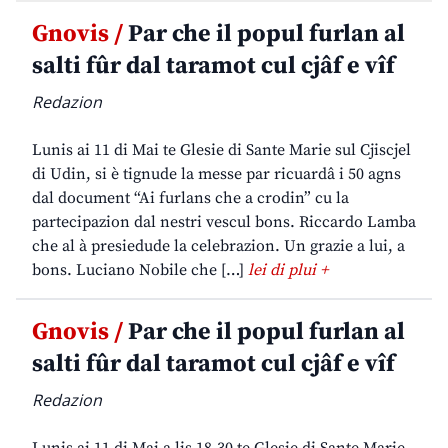
Gnovis /
Par che il popul furlan al
salti fûr dal taramot cul cjâf e vîf
Redazion
Lunis ai 11 di Mai te Glesie di Sante Marie sul Cjiscjel
di Udin, si è tignude la messe par ricuardâ i 50 agns
dal document “Ai furlans che a crodin” cu la
partecipazion dal nestri vescul bons. Riccardo Lamba
che al à presiedude la celebrazion. Un grazie a lui, a
bons. Luciano Nobile che […]
lei di plui +
Gnovis /
Par che il popul furlan al
salti fûr dal taramot cul cjâf e vîf
Redazion