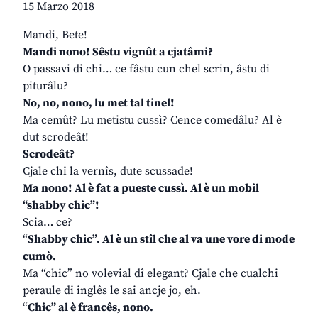
15 Marzo 2018
Mandi, Bete!
Mandi nono! Sêstu vignût a cjatâmi?
O passavi di chi… ce fâstu cun chel scrin, âstu di
piturâlu?
No, no, nono, lu met tal tinel!
Ma cemût? Lu metistu cussì? Cence comedâlu? Al è
dut scrodeât!
Scrodeât?
Cjale chi la vernîs, dute scussade!
Ma nono! Al è fat a pueste cussì. Al è un mobil
“shabby chic”!
Scia… ce?
“
Shabby chic”. Al è un stîl che al va une vore di mode
cumò.
Ma “chic” no volevial dî elegant? Cjale che cualchi
peraule di inglês le sai ancje jo, eh.
“
Chic” al è francês, nono.