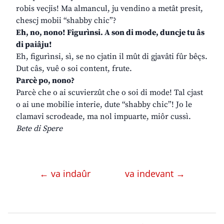
robis vecjis! Ma almancul, ju vendino a metât presit,
chescj mobii “shabby chic”?
Eh, no, nono! Figurìnsi. A son di mode, duncje tu âs
di paiâju!
Eh, figurìnsi, sì, se no cjatin il mût di gjavâti fûr bêçs.
Dut câs, vuê o soi content, frute.
Parcè po, nono?
Parcè che o ai scuvierzût che o soi di mode! Tal cjast
o ai une mobilie interie, dute “shabby chic”! Jo le
clamavi scrodeade, ma nol impuarte, miôr cussì.
Bete di Spere
← va indaûr
va indevant →