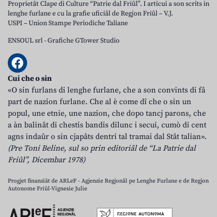
Proprietât Clape di Culture “Patrie dal Friûl”. I articui a son scrits in
lenghe furlane e cu la grafie uficiâl de Regjon Friûl – V.J.
USPI – Union Stampe Periodiche Taliane
ENSOUL srl
-
Grafiche GTower Studio
Cui che o sin
«O sin furlans di lenghe furlane, che a son convints di fâ
part de nazion furlane. Che al è come dî che o sin un
popul, une etnie, une nazion, che dopo tancj parons, che
a àn balinât di chestis bandis dilunc i secui, cumò di cent
agns indaûr o sin cjapâts dentri tal tramai dal Stât talian».
(Pre Toni Beline, sul so prin editoriâl de “La Patrie dal
Friûl”, Dicembar 1978)
Progjet finanziât de ARLeF - Agjenzie Regjonâl pe Lenghe Furlane e de Regjon
Autonome Friûl-Vignesie Julie