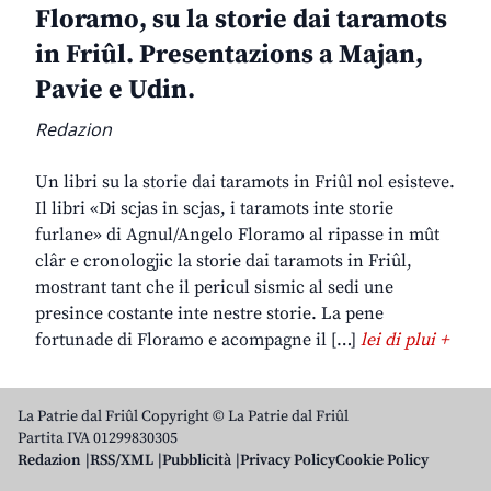
Floramo, su la storie dai taramots
in Friûl. Presentazions a Majan,
Pavie e Udin.
Redazion
Un libri su la storie dai taramots in Friûl nol esisteve.
Il libri «Di scjas in scjas, i taramots inte storie
furlane» di Agnul/Angelo Floramo al ripasse in mût
clâr e cronologjic la storie dai taramots in Friûl,
mostrant tant che il pericul sismic al sedi une
presince costante inte nestre storie. La pene
fortunade di Floramo e acompagne il […]
lei di plui +
La Patrie dal Friûl Copyright © La Patrie dal Friûl
Partita IVA 01299830305
Redazion
RSS/XML
Pubblicità
Privacy Policy
Cookie Policy