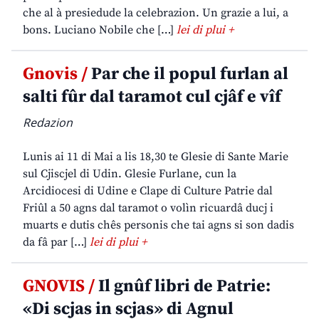
che al à presiedude la celebrazion. Un grazie a lui, a
bons. Luciano Nobile che […]
lei di plui +
Gnovis /
Par che il popul furlan al
salti fûr dal taramot cul cjâf e vîf
Redazion
Lunis ai 11 di Mai a lis 18,30 te Glesie di Sante Marie
sul Cjiscjel di Udin. Glesie Furlane, cun la
Arcidiocesi di Udine e Clape di Culture Patrie dal
Friûl a 50 agns dal taramot o volìn ricuardâ ducj i
muarts e dutis chês personis che tai agns si son dadis
da fâ par […]
lei di plui +
GNOVIS /
Il gnûf libri de Patrie:
«Di scjas in scjas» di Agnul