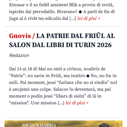
Einsaur e il so fedêl assistent Blik a provin di svolâ,
ispirâts dai pterodatils. Rivarano? ◆ A partî de fin di
Jugn al è rivât tes ediculis dal […]
lei di plui +
Gnovis /
LA PATRIE DAL FRIÛL AL
SALON DAL LIBRI DI TURIN 2026
Redazion
Dai 14 ai 18 di Mai no steit a cirînus, noaltris de
“Patrie”: no sarin in Friûl, ma inaltrò.◆ No, no lìn in
esili. Pal moment, jessi “furlans che no si rindin” nol
è ancjemò une colpe. Salacor lu deventarà, ma pal
moment o podin jessi “libars di sielzi” di lâ in
“mission”. Une mission […]
lei di plui +