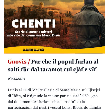
Gnovis /
Par che il popul furlan al
salti fûr dal taramot cul cjâf e vîf
Redazion
Lunis ai 11 di Mai te Glesie di Sante Marie sul Cjiscjel
di Udin, si è tignude la messe par ricuardâ i 50 agns
dal document “Ai furlans che a crodin” cu la
partecipazion dal nestri vescul bons. Riccardo Lamba