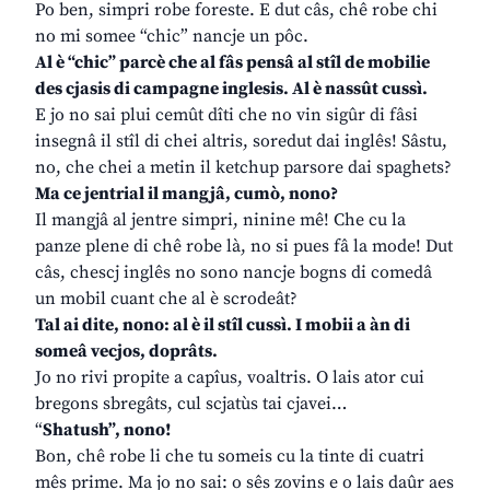
Po ben, simpri robe foreste. E dut câs, chê robe chi
no mi somee “chic” nancje un pôc.
Al è “chic” parcè che al fâs pensâ al stîl de mobilie
des cjasis di campagne inglesis. Al è nassût cussì.
E jo no sai plui cemût dîti che no vin sigûr di fâsi
insegnâ il stîl di chei altris, soredut dai inglês! Sâstu,
no, che chei a metin il ketchup parsore dai spaghets?
Ma ce jentrial il mangjâ, cumò, nono?
Il mangjâ al jentre simpri, ninine mê! Che cu la
panze plene di chê robe là, no si pues fâ la mode! Dut
câs, chescj inglês no sono nancje bogns di comedâ
un mobil cuant che al è scrodeât?
Tal ai dite, nono: al è il stîl cussì. I mobii a àn di
someâ vecjos, doprâts.
Jo no rivi propite a capîus, voaltris. O lais ator cui
bregons sbregâts, cul scjatùs tai cjavei…
“
Shatush”, nono!
Bon, chê robe li che tu someis cu la tinte di cuatri
mês prime. Ma jo no sai: o sês zovins e o lais daûr aes