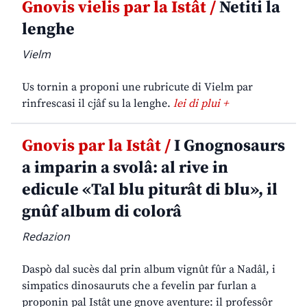
Gnovis vielis par la Istât /
Netiti la
lenghe
Vielm
Us tornin a proponi une rubricute di Vielm par
rinfrescasi il cjâf su la lenghe.
lei di plui +
Gnovis par la Istât /
I Gnognosaurs
a imparin a svolâ: al rive in
edicule «Tal blu piturât di blu», il
gnûf album di colorâ
Redazion
Daspò dal sucès dal prin album vignût fûr a Nadâl, i
simpatics dinosauruts che a fevelin par furlan a
proponin pal Istât une gnove aventure: il professôr