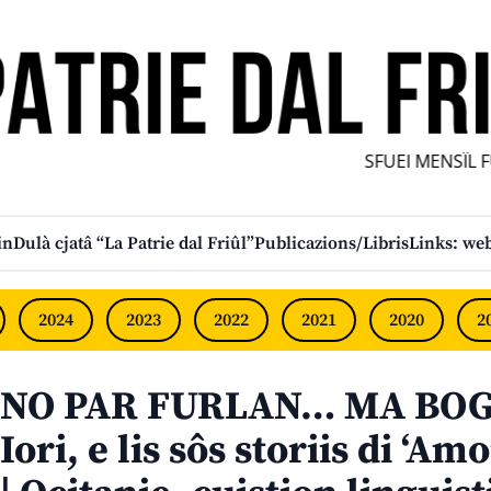
SFUEI MENSÎL FUR
in
Dulà cjatâ “La Patrie dal Friûl”
Publicazions/Libris
Links: web
2024
2023
2022
2021
2020
2
NO PAR FURLAN… MA BOGN
Iori, e lis sôs storiis di ‘A