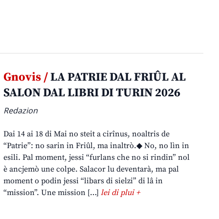
Gnovis /
LA PATRIE DAL FRIÛL AL
SALON DAL LIBRI DI TURIN 2026
Redazion
Dai 14 ai 18 di Mai no steit a cirînus, noaltris de
“Patrie”: no sarin in Friûl, ma inaltrò.◆ No, no lìn in
esili. Pal moment, jessi “furlans che no si rindin” nol
è ancjemò une colpe. Salacor lu deventarà, ma pal
moment o podin jessi “libars di sielzi” di lâ in
“mission”. Une mission […]
lei di plui +