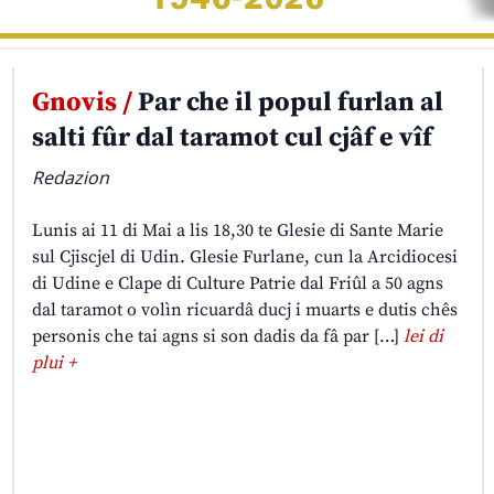
Gnovis /
Par che il popul furlan al
salti fûr dal taramot cul cjâf e vîf
Redazion
Lunis ai 11 di Mai a lis 18,30 te Glesie di Sante Marie
sul Cjiscjel di Udin. Glesie Furlane, cun la Arcidiocesi
di Udine e Clape di Culture Patrie dal Friûl a 50 agns
dal taramot o volìn ricuardâ ducj i muarts e dutis chês
personis che tai agns si son dadis da fâ par […]
lei di
plui +