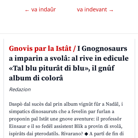
← va indaûr
va indevant →
Gnovis par la Istât /
I Gnognosaurs
a imparin a svolâ: al rive in edicule
«Tal blu piturât di blu», il gnûf
album di colorâ
Redazion
Daspò dal sucès dal prin album vignût fûr a Nadâl, i
simpatics dinosauruts che a fevelin par furlan a
proponin pal Istât une gnove aventure: il professôr
Einsaur e il so fedêl assistent Blik a provin di svolâ,
ispirâts dai pterodatils. Rivarano? ◆ A partî de fin di