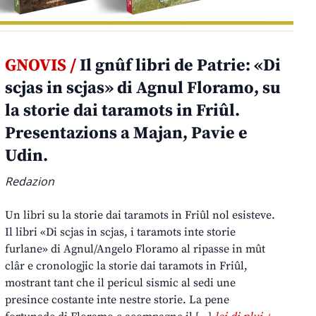
GNOVIS /
Il gnûf libri de Patrie: «Di
scjas in scjas» di Agnul Floramo, su
la storie dai taramots in Friûl.
Presentazions a Majan, Pavie e
Udin.
Redazion
Un libri su la storie dai taramots in Friûl nol esisteve.
Il libri «Di scjas in scjas, i taramots inte storie
furlane» di Agnul/Angelo Floramo al ripasse in mût
clâr e cronologjic la storie dai taramots in Friûl,
mostrant tant che il pericul sismic al sedi une
presince costante inte nestre storie. La pene