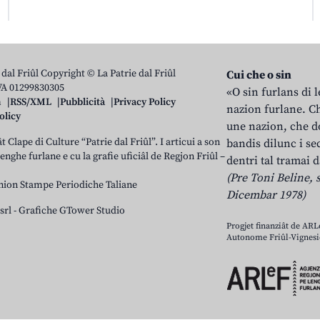
 dal Friûl Copyright © La Patrie dal Friûl
Cui che o sin
IVA 01299830305
«O sin furlans di 
n
RSS/XML
Pubblicità
Privacy Policy
nazion furlane. Ch
olicy
une nazion, che do
t Clape di Culture “Patrie dal Friûl”. I articui a son
bandis dilunc i se
 lenghe furlane e cu la grafie uficiâl de Regjon Friûl –
dentri tal tramai d
(Pre Toni Beline, s
nion Stampe Periodiche Taliane
Dicembar 1978)
srl
-
Grafiche GTower Studio
Progjet finanziât de AR
Autonome Friûl-Vignesie