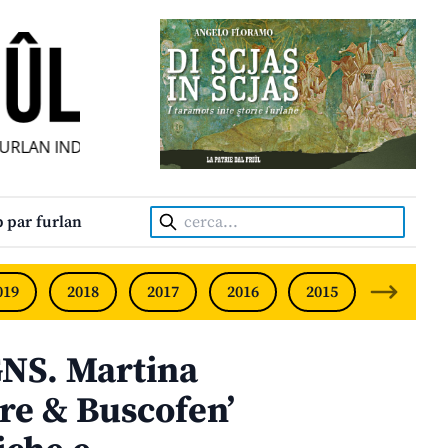
LAN INDIPENDENT • INDEPENDENT FRIULIAN MONTHLY • N
Cerca:
 par furlan
019
2018
2017
2016
2015
2014
S. Martina
more & Buscofen’