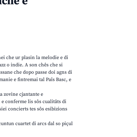
iche e
chei che ur plasin la melodie e di
jazz o indie. A son chês che si
fassane che dopo passe doi agns di
manie e fintremai tal Paîs Basc, e
a zovine cjantante e
 e conferme lis sôs cualitâts di
iei concierts tes sôs esibizions
cuntun cuartet di arcs dal so piçul