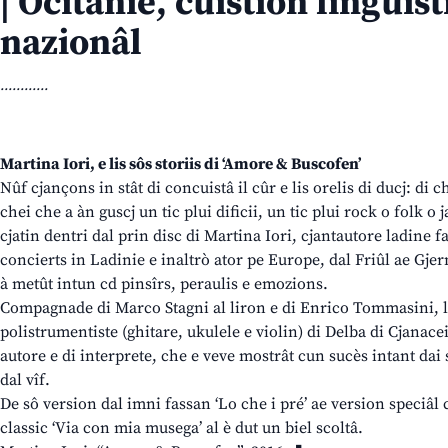
| Ocitanie, cuistion linguist
nazionâl
............
Martina Iori, e lis sôs storiis di ‘Amore & Buscofen’
Nûf cjançons in stât di concuistâ il cûr e lis orelis di ducj: di 
chei che a àn guscj un tic plui dificii, un tic plui rock o folk o 
cjatin dentri dal prin disc di Martina Iori, cjantautore ladine 
concierts in Ladinie e inaltrò ator pe Europe, dal Friûl ae Gjer
à metût intun cd pinsîrs, peraulis e emozions.
Compagnade di Marco Stagni al liron e di Enrico Tommasini, l
polistrumentiste (ghitare, ukulele e violin) di Delba di Cjanacei
autore e di interprete, che e veve mostrât cun sucès intant dai s
dal vîf.
De sô version dal imni fassan ‘Lo che i pré’ ae version speciâl 
classic ‘Via con mia musega’ al è dut un biel scoltâ.