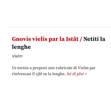
Gnovis vielis par la Istât /
Netiti la
lenghe
Vielm
Us tornin a proponi une rubricute di Vielm par
rinfrescasi il cjâf su la lenghe.
lei di plui +