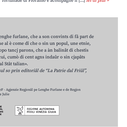
fortunade di Floramo e acompagne il […]
lei di plui +
lenghe furlane, che a son convints di fâ part de
e al è come dî che o sin un popul, une etnie,
po tancj parons, che a àn balinât di chestis
cui, cumò di cent agns indaûr o sin cjapâts
al Stât talian».
ul so prin editoriâl de “La Patrie dal Friûl”,
LeF - Agjenzie Regjonâl pe Lenghe Furlane e de Regjon
 Julie