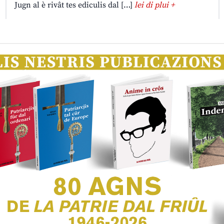
Jugn al è rivât tes ediculis dal […]
lei di plui +