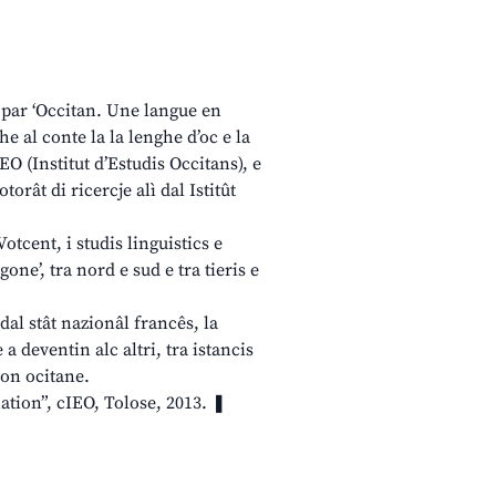
r par ‘Occitan. Une langue en
he al conte la la lenghe d’oc e la
O (Institut d’Estudis Occitans), e
orât di ricercje alì dal Istitût
Votcent, i studis linguistics e
gone’, tra nord e sud e tra tieris e
al stât nazionâl francês, la
 a deventin alc altri, tra istancis
ion ocitane.
ation”, cIEO, Tolose, 2013. ❚