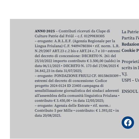
ANNO 2025
– Contributi ricevuti da Clape di
La Patrie
Culture Patrie dal Friûl – c.f. 01299830305
Partita 
– erogante: A.R.L.E.F. (Agenzia Regionale per la
Redazio
Lingua Friulana) C.F. 94094780304 • rif. norm. L.R.
Cookie P
N.29/2007 ART.23 c.2 bis e ART.24 c.7 e 10 • estremi
del decreto di concessione: DECRETO N. 261 del
25/10/2022 importo contributo € 3.500,00 (saldo) in
Proprietâ
data 06/11/2025 • DECRETO N. 173 del 27/06/2025 €
scrits in
34.842,23 in data 31/07/2025;
V.J.
– erogante: FONDAZIONE FRIULI CF. 00158650309 •
USPI – U
estremi del decreto di concessione: Codice
progetto 2024-0124 ID 23405 campagna di
sensibilizzazione giornalistica dei sindaci aderenti
ENSOUL 
all’assemblea della comunità linguistica Friulana •
contributo € 3.450,00 • in data 12/05/2025;
– erogante: Agenzia delle Entrate • rif. norm.:
Contributo 5 per Mille • contributo: € 1.593,02 • in
data 20/08/2025.