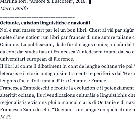
Martina Iori, “Amore & Buscofen”, 2016. ❚
Marco Stolfo
_______________________________
Ocitanie, cuistion linguistiche e nazionâl
Nol è mai masse tart par lei un bon libri. Chest al vâl par sigû
quête d’une nation’: un libri par francês di une autore taliane c
Ocitanie. La publicazion, dade fûr doi agns e mieç indaûr dal IE
da cont dai studis fats di Francesca Zantedeschi intant dal so dot
universitari european di Florence.
Il libri al conte il dibatiment in cont de lenghe ocitane vie pal 
leteraris e il storic antagonisim tra centri e periferiis dal ‘Hexa
lenghis d’oc e d’oil: tant a dî tra Ocitanie e France.
Francesca Zantedeschi e fronte la evoluzion e il potenziament d
alteritât ocitane, lis rivendicazions culturâls e linguistichis che
regjonalistis e visions plui o mancul claris di Ocitanie e di naz
Francesca Zantedeschi, “’Occitan. Une langue en quête d’une n
M.St.