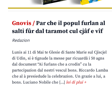
Gnovis /
Par che il popul furlan al
salti fûr dal taramot cul cjâf e vîf
Redazion
Lunis ai 11 di Mai te Glesie di Sante Marie sul Cjiscjel
di Udin, si è tignude la messe par ricuardâ i 50 agns
dal document “Ai furlans che a crodin” cu la
partecipazion dal nestri vescul bons. Riccardo Lamba
che al à presiedude la celebrazion. Un grazie a lui, a
bons. Luciano Nobile che […]
lei di plui +