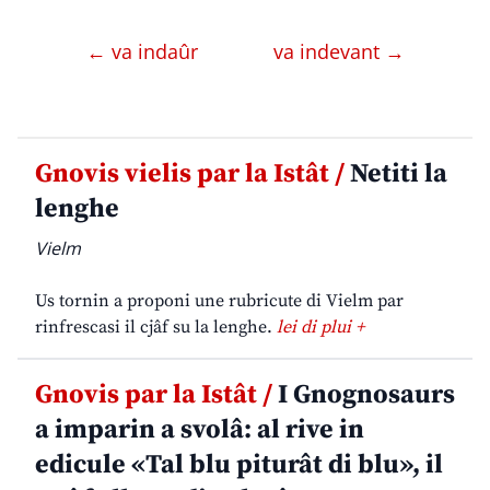
← va indaûr
va indevant →
Gnovis vielis par la Istât /
Netiti la
lenghe
Vielm
Us tornin a proponi une rubricute di Vielm par
rinfrescasi il cjâf su la lenghe.
lei di plui +
Gnovis par la Istât /
I Gnognosaurs
a imparin a svolâ: al rive in
edicule «Tal blu piturât di blu», il