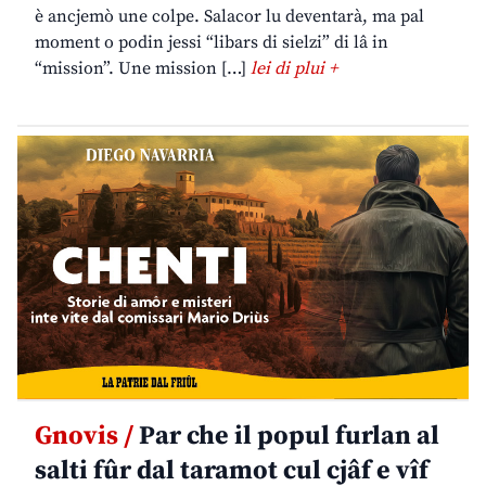
è ancjemò une colpe. Salacor lu deventarà, ma pal
moment o podin jessi “libars di sielzi” di lâ in
“mission”. Une mission […]
lei di plui +
Gnovis /
Par che il popul furlan al
salti fûr dal taramot cul cjâf e vîf