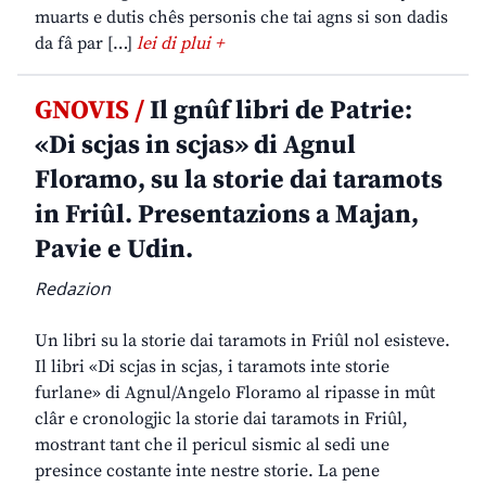
muarts e dutis chês personis che tai agns si son dadis
da fâ par […]
lei di plui +
GNOVIS /
Il gnûf libri de Patrie:
«Di scjas in scjas» di Agnul
Floramo, su la storie dai taramots
in Friûl. Presentazions a Majan,
Pavie e Udin.
Redazion
Un libri su la storie dai taramots in Friûl nol esisteve.
Il libri «Di scjas in scjas, i taramots inte storie
furlane» di Agnul/Angelo Floramo al ripasse in mût
clâr e cronologjic la storie dai taramots in Friûl,
mostrant tant che il pericul sismic al sedi une
presince costante inte nestre storie. La pene