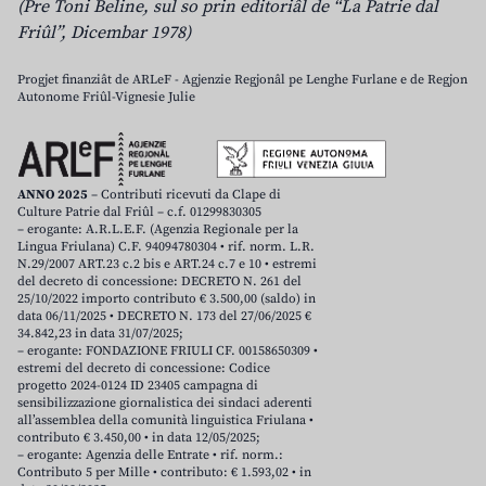
(Pre Toni Beline, sul so prin editoriâl de “La Patrie dal
Friûl”, Dicembar 1978)
Progjet finanziât de ARLeF - Agjenzie Regjonâl pe Lenghe Furlane e de Regjon
Autonome Friûl-Vignesie Julie
ANNO 2025
– Contributi ricevuti da Clape di
Culture Patrie dal Friûl – c.f. 01299830305
– erogante: A.R.L.E.F. (Agenzia Regionale per la
Lingua Friulana) C.F. 94094780304 • rif. norm. L.R.
N.29/2007 ART.23 c.2 bis e ART.24 c.7 e 10 • estremi
del decreto di concessione: DECRETO N. 261 del
25/10/2022 importo contributo € 3.500,00 (saldo) in
data 06/11/2025 • DECRETO N. 173 del 27/06/2025 €
34.842,23 in data 31/07/2025;
– erogante: FONDAZIONE FRIULI CF. 00158650309 •
estremi del decreto di concessione: Codice
progetto 2024-0124 ID 23405 campagna di
sensibilizzazione giornalistica dei sindaci aderenti
all’assemblea della comunità linguistica Friulana •
contributo € 3.450,00 • in data 12/05/2025;
– erogante: Agenzia delle Entrate • rif. norm.:
Contributo 5 per Mille • contributo: € 1.593,02 • in