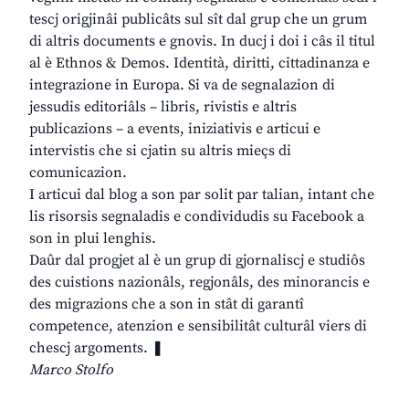
tescj origjinâi publicâts sul sît dal grup che un grum
di altris documents e gnovis. In ducj i doi i câs il titul
al è Ethnos & Demos. Identità, diritti, cittadinanza e
integrazione in Europa. Si va de segnalazion di
jessudis editoriâls – libris, rivistis e altris
publicazions – a events, iniziativis e articui e
intervistis che si cjatin su altris mieçs di
comunicazion.
I articui dal blog a son par solit par talian, intant che
lis risorsis segnaladis e condividudis su Facebook a
son in plui lenghis.
Daûr dal progjet al è un grup di gjornaliscj e studiôs
des cuistions nazionâls, regjonâls, des minorancis e
des migrazions che a son in stât di garantî
competence, atenzion e sensibilitât culturâl viers di
chescj argoments. ❚
Marco Stolfo