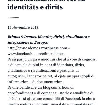
identitâts e dirits
............
15 Novembre 2018
Ethnos & Demos. Identità, diritti, cittadinanza e
integrazione in Europa:
http://ethnosdemos.wordpress.com –
www.facebook.com/ethnosdemos
Di sù par jù un an e mieç cui che al à voie di cognossi
e di capî alc di plui in cont di identitâts, dirits,
citadinance e rivendicazions e pratichis di
autoguvier, lant ator pe rêt, al cjate un spazi dopli di
informazion e di documentazion.
Di une bande al è un blog cun articui di
aprofondiment o di coment su storie e atualitât e di
chê altre si cjate une comunitât di Facebook là che a
vegnin metûts in comun, segnalâts e comentâts sedi i