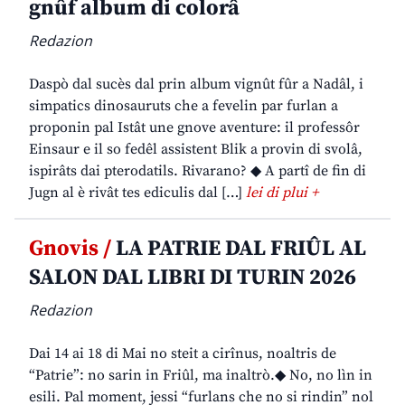
gnûf album di colorâ
Redazion
Daspò dal sucès dal prin album vignût fûr a Nadâl, i
simpatics dinosauruts che a fevelin par furlan a
proponin pal Istât une gnove aventure: il professôr
Einsaur e il so fedêl assistent Blik a provin di svolâ,
ispirâts dai pterodatils. Rivarano? ◆ A partî de fin di
Jugn al è rivât tes ediculis dal […]
lei di plui +
Gnovis /
LA PATRIE DAL FRIÛL AL
SALON DAL LIBRI DI TURIN 2026
Redazion
Dai 14 ai 18 di Mai no steit a cirînus, noaltris de
“Patrie”: no sarin in Friûl, ma inaltrò.◆ No, no lìn in
esili. Pal moment, jessi “furlans che no si rindin” nol