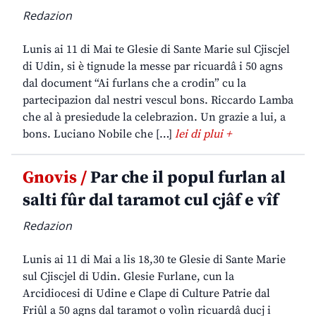
Redazion
Lunis ai 11 di Mai te Glesie di Sante Marie sul Cjiscjel
di Udin, si è tignude la messe par ricuardâ i 50 agns
dal document “Ai furlans che a crodin” cu la
partecipazion dal nestri vescul bons. Riccardo Lamba
che al à presiedude la celebrazion. Un grazie a lui, a
bons. Luciano Nobile che […]
lei di plui +
Gnovis /
Par che il popul furlan al
salti fûr dal taramot cul cjâf e vîf
Redazion
Lunis ai 11 di Mai a lis 18,30 te Glesie di Sante Marie
sul Cjiscjel di Udin. Glesie Furlane, cun la
Arcidiocesi di Udine e Clape di Culture Patrie dal
Friûl a 50 agns dal taramot o volìn ricuardâ ducj i