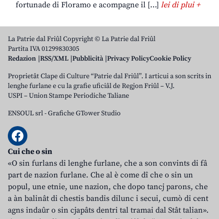
fortunade di Floramo e acompagne il […]
lei di plui +
La Patrie dal Friûl Copyright © La Patrie dal Friûl
Partita IVA 01299830305
Redazion
RSS/XML
Pubblicità
Privacy Policy
Cookie Policy
Proprietât Clape di Culture “Patrie dal Friûl”. I articui a son scrits in
lenghe furlane e cu la grafie uficiâl de Regjon Friûl – V.J.
USPI – Union Stampe Periodiche Taliane
ENSOUL srl
-
Grafiche GTower Studio
Cui che o sin
«O sin furlans di lenghe furlane, che a son convints di fâ
part de nazion furlane. Che al è come dî che o sin un
popul, une etnie, une nazion, che dopo tancj parons, che
a àn balinât di chestis bandis dilunc i secui, cumò di cent
agns indaûr o sin cjapâts dentri tal tramai dal Stât talian».