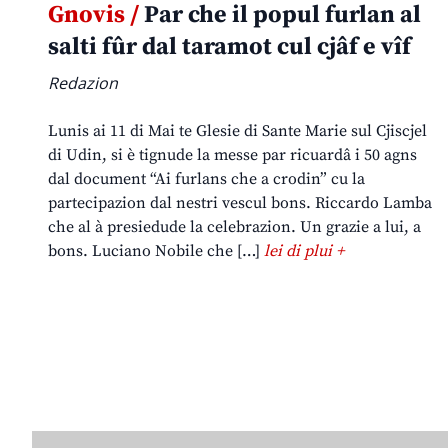
Gnovis /
Par che il popul furlan al
salti fûr dal taramot cul cjâf e vîf
Redazion
Lunis ai 11 di Mai te Glesie di Sante Marie sul Cjiscjel
di Udin, si è tignude la messe par ricuardâ i 50 agns
dal document “Ai furlans che a crodin” cu la
partecipazion dal nestri vescul bons. Riccardo Lamba
che al à presiedude la celebrazion. Un grazie a lui, a
bons. Luciano Nobile che […]
lei di plui +