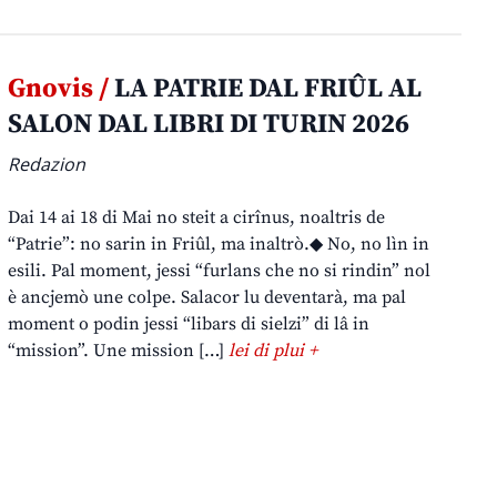
Gnovis /
LA PATRIE DAL FRIÛL AL
SALON DAL LIBRI DI TURIN 2026
Redazion
Dai 14 ai 18 di Mai no steit a cirînus, noaltris de
“Patrie”: no sarin in Friûl, ma inaltrò.◆ No, no lìn in
esili. Pal moment, jessi “furlans che no si rindin” nol
è ancjemò une colpe. Salacor lu deventarà, ma pal
moment o podin jessi “libars di sielzi” di lâ in
“mission”. Une mission […]
lei di plui +