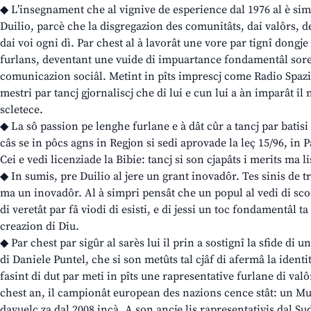
◆ L’insegnament che al vignive de esperience dal 1976 al è sim
Duilio, parcè che la disgregazion des comunitâts, dai valôrs, de
dai voi ogni dì. Par chest al à lavorât une vore par tignî dongje
furlans, deventant une vuide di impuartance fondamentâl sored
comunicazion sociâl. Metint in pîts imprescj come Radio Spazio 
mestri par tancj gjornaliscj che di lui e cun lui a àn imparât il 
scletece.
◆ La sô passion pe lenghe furlane e à dât cûr a tancj par batisi 
câs se in pôcs agns in Regjon si sedi aprovade la leç 15/96, in 
Cei e vedi licenziade la Bibie: tancj si son cjapâts i merits ma li
◆ In sumis, pre Duilio al jere un grant inovadôr. Tes sinis de tra
ma un inovadôr. Al à simpri pensât che un popul al vedi di scom
di veretât par fâ viodi di esisti, e di jessi un toc fondamentâl t
creazion di Diu.
◆ Par chest par sigûr al sarès lui il prin a sostignî la sfide di u
di Daniele Puntel, che si son metûts tal cjâf di afermâ la ident
fasint di dut par meti in pîts une rapresentative furlane di val
chest an, il campionât european des nazions cence stât: un Mu
davuelç za dal 2008 incà. A son ancje lis rapresentativis dal Sudt