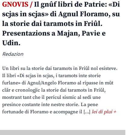
GNOVIS /
Il gnûf libri de Patrie: «Di
scjas in scjas» di Agnul Floramo, su
la storie dai taramots in Friûl.
Presentazions a Majan, Pavie e
Udin.
Redazion
Un libri su la storie dai taramots in Friûl nol esisteve.
Il libri «Di scjas in scjas, i taramots inte storie
furlane» di Agnul/Angelo Floramo al ripasse in mût
clâr e cronologjic la storie dai taramots in Friûl,
mostrant tant che il pericul sismic al sedi une
presince costante inte nestre storie. La pene
fortunade di Floramo e acompagne il […]
lei di plui +