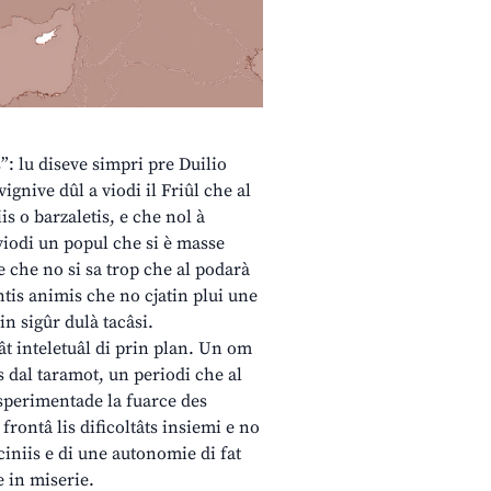
s”: lu diseve simpri pre Duilio
ignive dûl a viodi il Friûl che al
is o barzaletis, e che nol à
 viodi un popul che si è masse
e che no si sa trop che al podarà
antis animis che no cjatin plui une
n sigûr dulà tacâsi.
t inteletuâl di prin plan. Un om
gns dal taramot, un periodi che al
e sperimentade la fuarce des
frontâ lis dificoltâts insiemi e no
ciniis e di une autonomie di fat
e in miserie.