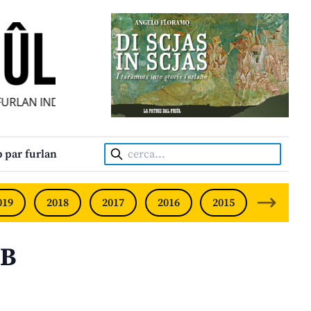
LAN INDIPENDENT • INDEPENDENT FRIULIAN MONTHLY • NE
Cerca:
 par furlan
019
2018
2017
2016
2015
2014
 B