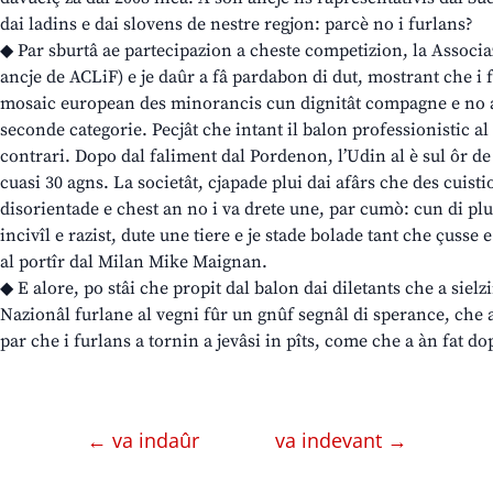
dai ladins e dai slovens de nestre regjon: parcè no i furlans?
◆ Par sburtâ ae partecipazion a cheste competizion, la Associ
ancje de ACLiF) e je daûr a fâ pardabon di dut, mostrant che i f
mosaic european des minorancis cun dignitât compagne e no an
seconde categorie. Pecjât che intant il balon professionistic al 
contrari. Dopo dal faliment dal Pordenon, l’Udin al è sul ôr de
cuasi 30 agns. La societât, cjapade plui dai afârs che des cuist
disorientade e chest an no i va drete une, par cumò: cun di plui
incivîl e razist, dute une tiere e je stade bolade tant che çusse
al portîr dal Milan Mike Maignan.
◆ E alore, po stâi che propit dal balon dai diletants che a sielz
Nazionâl furlane al vegni fûr un gnûf segnâl di sperance, che 
par che i furlans a tornin a jevâsi in pîts, come che a àn fat d
← va indaûr
va indevant →