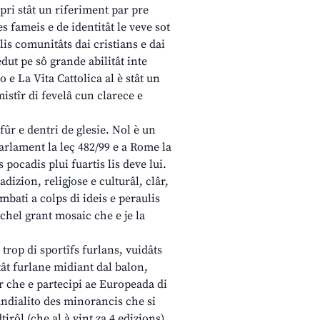
pri stât un riferiment par pre
s fameis e de identitât le veve sot
 lis comunitâts dai cristians e dai
ut pe sô grande abilitât inte
e La Vita Cattolica al è stât un
mistîr di fevelâ cun clarece e
fûr e dentri de glesie. Nol è un
Parlament la leç 482/99 e a Rome la
s pocadis plui fuartis lis deve lui.
dizion, religjose e culturâl, clâr,
bati a colps di ideis e peraulis
a chel grant mosaic che e je la
n trop di sportîfs furlans, vuidâts
itât furlane midiant dal balon,
ôr che e partecipi ae Europeada di
ndialito des minorancis che si
irôl (che al à vint za 4 edizions),