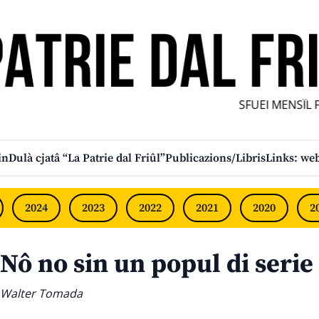
SFUEI MENSÎL FUR
in
Dulà cjatâ “La Patrie dal Friûl”
Publicazions/Libris
Links: web
2024
2023
2022
2021
2020
2
Nô no sin un popul di serie
Walter Tomada