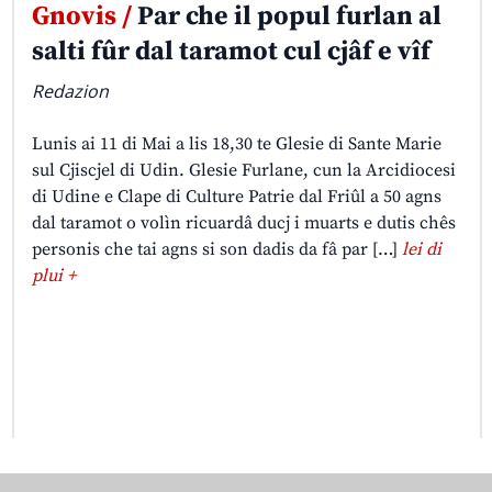
Gnovis /
Par che il popul furlan al
salti fûr dal taramot cul cjâf e vîf
Redazion
Lunis ai 11 di Mai a lis 18,30 te Glesie di Sante Marie
sul Cjiscjel di Udin. Glesie Furlane, cun la Arcidiocesi
di Udine e Clape di Culture Patrie dal Friûl a 50 agns
dal taramot o volìn ricuardâ ducj i muarts e dutis chês
personis che tai agns si son dadis da fâ par […]
lei di
plui +