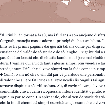
“Il Friûl lu àn tornât a fâ sù, ma i furlans a son ancjemò disfat
Corgnali, mancjât masse adore al principi di chest an bisest. I v
finìs su lis primis pagjinis dai gjornâi talians dome par disgraci
cussience dal valôr de sô storie e de sô lenghe. I vignive dûl a
passût di un benstâ che di chestis bandis no si jere mai viodût 
durâ. I vignive dûl a viodi tantis glesiis simpri plui vueidis e t
strade, intun Friûl che al veve simpri vût la fede come un rimpi
◆ Cumò, o sin nô che o vin dûl par vê pierdude une personalitâ
di valôr che si jere fat i vues e al veve uçadis lis ongulis tai a
tornave dispès tes sôs riflessions. Alì, di zovin plevan, al vev
comunitâts che a vuelin ricognossisi intune identitât ugnule, e 
ognidun par so cont. Un spirt antîc, che al ven de storie des vi
che la int di chenti e à simpri esercitât ancje cuant che e vivev