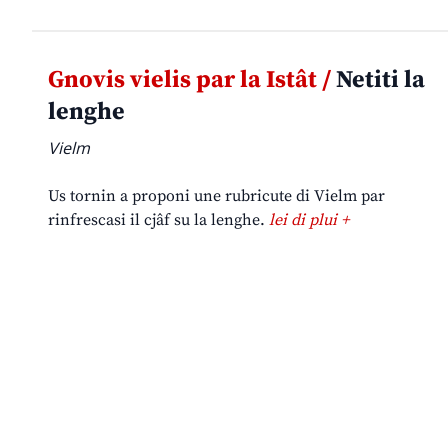
Gnovis vielis par la Istât /
Netiti la
lenghe
Vielm
Us tornin a proponi une rubricute di Vielm par
rinfrescasi il cjâf su la lenghe.
lei di plui +