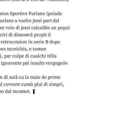
azion Sportive Furlane (poiade
urlans a vuelin jessi part dal
 voie di jessi calcolâts un popul
ciri di dimostrâ propit il
 retrocession in serie B dopo
ions tecnichis, e somee
, par colpe di cualchi tifôs
 e ignorante pai insults vergognôs
in di zuiâ cu la maie de prime
al covente cumò plui di simpri,
opo dal taramot. ❚