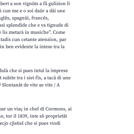
rt a son vignûts a fâ gulizion li
di cun me e o soi daûr a dâi une
nglês, spagnûi, francês,
ssì splendide che e va tignude di
he lis metarà in musiche”. Come
oltadis cun cetante atenzion, par
in ben evidente la intese tra la
ulà che si pues intuî la imprese
subite tra i siei fîs, a tacâ di une
 Slontanât de vite ae vite / A
 par un viaç in chel di Cormons, ai
e, tor il 1839, inte sô proprietât
vecjo cjistiel che si pues viodi