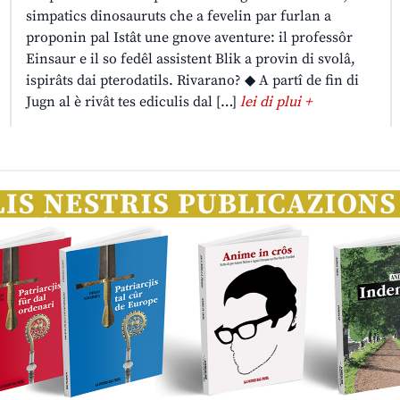
simpatics dinosauruts che a fevelin par furlan a
proponin pal Istât une gnove aventure: il professôr
Einsaur e il so fedêl assistent Blik a provin di svolâ,
ispirâts dai pterodatils. Rivarano? ◆ A partî de fin di
Jugn al è rivât tes ediculis dal […]
lei di plui +