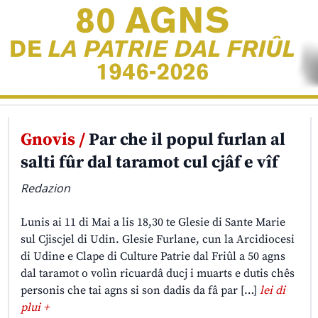
Gnovis /
Par che il popul furlan al
salti fûr dal taramot cul cjâf e vîf
Redazion
Lunis ai 11 di Mai a lis 18,30 te Glesie di Sante Marie
sul Cjiscjel di Udin. Glesie Furlane, cun la Arcidiocesi
di Udine e Clape di Culture Patrie dal Friûl a 50 agns
dal taramot o volìn ricuardâ ducj i muarts e dutis chês
personis che tai agns si son dadis da fâ par […]
lei di
plui +