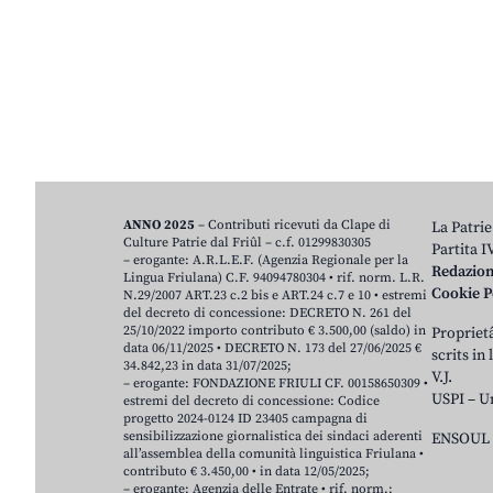
ANNO 2025
– Contributi ricevuti da Clape di
La Patrie
Culture Patrie dal Friûl – c.f. 01299830305
Partita 
– erogante: A.R.L.E.F. (Agenzia Regionale per la
Redazio
Lingua Friulana) C.F. 94094780304 • rif. norm. L.R.
Cookie P
N.29/2007 ART.23 c.2 bis e ART.24 c.7 e 10 • estremi
del decreto di concessione: DECRETO N. 261 del
25/10/2022 importo contributo € 3.500,00 (saldo) in
Proprietâ
data 06/11/2025 • DECRETO N. 173 del 27/06/2025 €
scrits in
34.842,23 in data 31/07/2025;
V.J.
– erogante: FONDAZIONE FRIULI CF. 00158650309 •
USPI – U
estremi del decreto di concessione: Codice
progetto 2024-0124 ID 23405 campagna di
sensibilizzazione giornalistica dei sindaci aderenti
ENSOUL 
all’assemblea della comunità linguistica Friulana •
contributo € 3.450,00 • in data 12/05/2025;
– erogante: Agenzia delle Entrate • rif. norm.: