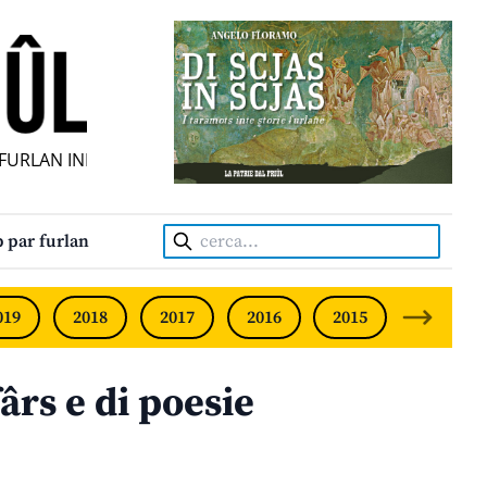
RLAN INDIPENDENT • INDEPENDENT FRIULIAN MONTHLY • N
Cerca:
 par furlan
019
2018
2017
2016
2015
2014
ârs e di poesie