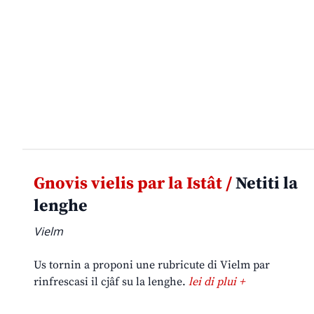
Gnovis vielis par la Istât /
Netiti la
lenghe
Vielm
Us tornin a proponi une rubricute di Vielm par
rinfrescasi il cjâf su la lenghe.
lei di plui +