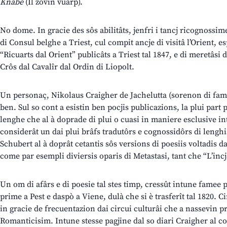
Knabe
(Il zovin vuarp).
No dome. In gracie des sôs abilitâts, jenfri i tancj ricognossimen
di Consul belghe a Triest, cul compit ancje di visitâ l’Orient, e
“Ricuarts dal Orient” publicâts a Triest tal 1847, e di meretâsi 
Crôs dal Cavalîr dal Ordin di Liopolt.
Un personaç, Nikolaus Craigher de Jachelutta (sorenon di fame
ben. Sul so cont a esistin ben pocjis publicazions, la plui part 
lenghe che al à doprade di plui o cuasi in maniere esclusive i
considerât un dai plui brâfs tradutôrs e cognossidôrs di lenghis 
Schubert al à doprât cetantis sôs versions di poesiis voltadis da
come par esempli diviersis oparis di Metastasi, tant che “L’incja
Un om di afârs e di poesie tal stes timp, cressût intune famee 
prime a Pest e daspò a Viene, dulà che si è trasferît tal 1820.
in gracie de frecuentazion dai circui culturâi che a nassevin pr
Romanticisim. Intune stesse pagjine dal so diari Craigher al con