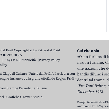
 dal Friûl Copyright © La Patrie dal Friûl
Cui che o sin
IVA 01299830305
«O sin furlans di 
n
RSS/XML
Pubblicità
Privacy Policy
nazion furlane. Ch
olicy
une nazion, che do
t Clape di Culture “Patrie dal Friûl”. I articui a son
bandis dilunc i se
 lenghe furlane e cu la grafie uficiâl de Regjon Friûl –
dentri tal tramai d
(Pre Toni Beline, s
nion Stampe Periodiche Taliane
Dicembar 1978)
srl
-
Grafiche GTower Studio
Progjet finanziât de AR
Autonome Friûl-Vignesie