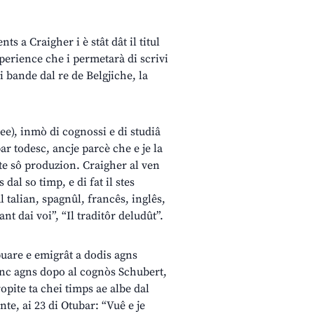
ts a Craigher i è stât dât il titul
sperience che i permetarà di scrivi
di bande dal re de Belgjiche, la
e), inmò di cognossi e di studiâ
par todesc, ancje parcè che e je la
nte sô produzion. Craigher al ven
dal so timp, e di fat il stes
l talian, spagnûl, francês, inglês,
nt dai voi”, “Il traditôr deludût”.
puare e emigrât a dodis agns
 Cinc agns dopo al cognòs Schubert,
opite ta chei timps ae albe dal
te, ai 23 di Otubar: “Vuê e je