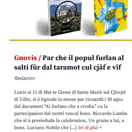
Gnovis /
Par che il popul furlan al
salti fûr dal taramot cul cjâf e vîf
Redazion
Lunis ai 11 di Mai te Glesie di Sante Marie sul Cjiscjel
di Udin, si è tignude la messe par ricuardâ i 50 agns
dal document “Ai furlans che a crodin” cu la
partecipazion dal nestri vescul bons. Riccardo Lamba
che al à presiedude la celebrazion. Un grazie a lui, a
bons. Luciano Nobile che […]
lei di plui +