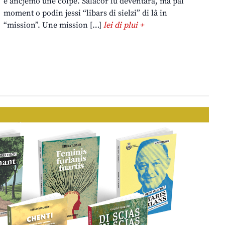
è ancjemò une colpe. Salacor lu deventarà, ma pal
moment o podin jessi “libars di sielzi” di lâ in
“mission”. Une mission […]
lei di plui +