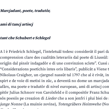
Marcjadant, poete, tradutôr,
amì di tancj artiscj
tant che Schubert e Schlegel
A l è Friedrich Schlegel, l’inteletuâl todesc considerât il pari 
comprension clare des cualitâts leterariis dal poete di Liussûl:
origjin dal pinsîr indagadôr e di une convinzion sclete”. Cussì a
“Considerazions poetichis intes oris libaris”, publicât a Viene t
Nikolaus Craigher, un cjargnel nassût tal 1797 che al è rivât, i
spirt e de voie di metisi in zûc, a deventâ no dome un marcjada
afârs, ma poete e tradutôr di nivel european, amì di artiscj co
pitôr Julius Schnorr von Carolsfeld e il compositôr Franz Schub
sôs poesiis pe creazion di
Lieder
che a son jenfri i plui biei de
junge Nonne
(La muinie zovine),
Totengräbers Heimwehe
(Nos