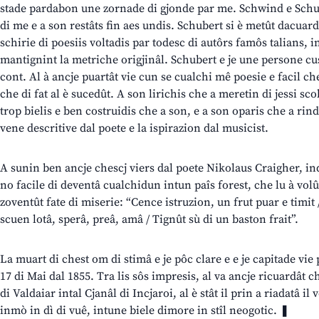
stade pardabon une zornade di gjonde par me. Schwind e Schube
di me e a son restâts fin aes undis. Schubert si è metût dacuar
schirie di poesiis voltadis par todesc di autôrs famôs talians, i
mantignint la metriche origjinâl. Schubert e je une persone cu
cont. Al à ancje puartât vie cun se cualchi mê poesie e facil c
che di fat al è sucedût. A son lirichis che a meretin di jessi sc
trop bielis e ben costruidis che a son, e a son oparis che a rind
vene descritive dal poete e la ispirazion dal musicist.
A sunin ben ancje chescj viers dal poete Nikolaus Craigher, ind
no facile di deventâ cualchidun intun paîs forest, che lu à volût 
zoventût fate di miserie: “Cence istruzion, un frut puar e timit /
scuen lotâ, sperâ, preâ, amâ / Tignût sù di un baston frait”.
La muart di chest om di stimâ e je pôc clare e e je capitade vie
17 di Mai dal 1855. Tra lis sôs impresis, al va ancje ricuardât ch
di Valdaiar intal Cjanâl di Incjaroi, al è stât il prin a riadatâ il 
inmò in dì di vuê, intune biele dimore in stîl neogotic. ❚