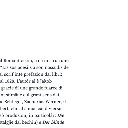
dal Romanticisim, a dâ in struc une
 “Lis sôs poesiis a son nassudis de
l scrîf inte prefazion dal libri:
al 1828. L’autôr al è Jakob
n gracie di une grande fuarce di
nt stimât e cul grant sens dai
me Schlegel, Zacharias Werner, il
ert, che al à musicât diviersis
 sô produzion, in particolâr:
Die
talgjie dal bechin) e
Der blinde