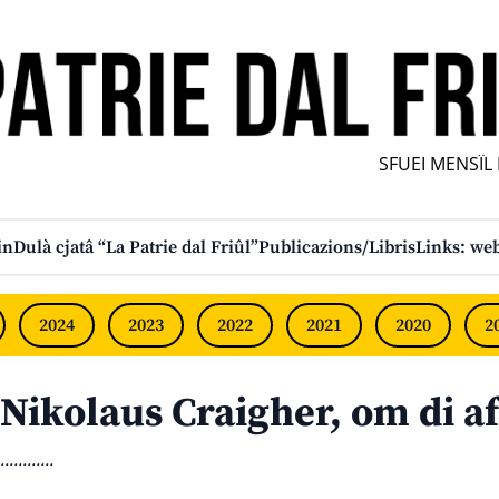
SFUEI MENSÎL FU
in
Dulà cjatâ “La Patrie dal Friûl”
Publicazions/Libris
Links: web
2024
2023
2022
2021
2020
2
Nikolaus Craigher, om di af
............