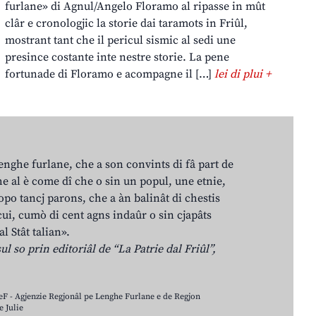
furlane» di Agnul/Angelo Floramo al ripasse in mût
clâr e cronologjic la storie dai taramots in Friûl,
mostrant tant che il pericul sismic al sedi une
presince costante inte nestre storie. La pene
fortunade di Floramo e acompagne il […]
lei di plui +
lenghe furlane, che a son convints di fâ part de
e al è come dî che o sin un popul, une etnie,
po tancj parons, che a àn balinât di chestis
cui, cumò di cent agns indaûr o sin cjapâts
al Stât talian».
ul so prin editoriâl de “La Patrie dal Friûl”,
LeF - Agjenzie Regjonâl pe Lenghe Furlane e de Regjon
 Julie