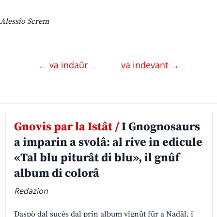
Alessio Screm
← va indaûr
va indevant →
Gnovis par la Istât /
I Gnognosaurs
a imparin a svolâ: al rive in edicule
«Tal blu piturât di blu», il gnûf
album di colorâ
Redazion
Daspò dal sucès dal prin album vignût fûr a Nadâl, i